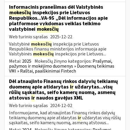
Informacinis pranešimas dėl Valstybinės
mokesčių
inspekcijos prie Lietuvos
Respublikos...VA-95 „Dėl informacijos apie
platformose vykdomas veiklas teikimo
valstybinei
mokesčių
Web turinio sąrašas
2025-12-22
Valstybinė
mokesčių
inspekcija prie Lietuvos
Respublikos finansų ministerijos informuoja apie
Valstybinės
mokesčių
inspekcijos prie Lietuvos...
Metai:
2025
Mokesčių žinyno kategorijos:
Prašymai,
pažymos ir mokėjimo duomenys » Duomenų teikimas
VMI » Raštai, paaiškinimai Fintech
Dėl atnaujinto Finansų rinkos dalyvių teikiamų
duomenų apie atidarytas
ir
uždarytas...visų
rūšių sąskaitas, seifo kamerų nuomą, asmenų
atstovus
ir
naudos gavėjus XML
Web turinio sąrašas
2024-12-02
Informuojame, kad atnaujintas Finansų rinkos dalyvių
teikiamų duomenų apie atidarytas
ir
uždarytas visų rūšių
sąskaitas, seifo kamerų nuomą, asmenų atstovus...
Metai:
2024
Mokesčių žinyno kategorijos:
Prašymai,