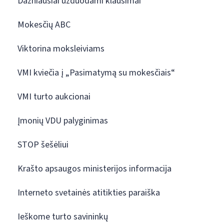
Dažniausiai užduodami klausimai
Mokesčių ABC
Viktorina moksleiviams
VMI kviečia į „Pasimatymą su mokesčiais“
VMI turto aukcionai
Įmonių VDU palyginimas
STOP šešėliui
Krašto apsaugos ministerijos informacija
Interneto svetainės atitikties paraiška
Ieškome turto savininkų