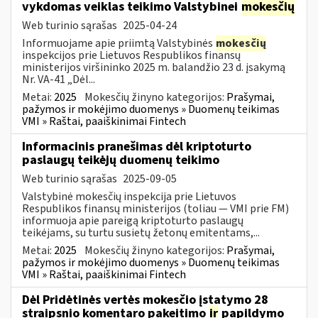
vykdomas veiklas teikimo Valstybinei
mokesčių
Web turinio sąrašas
2025-04-24
Informuojame apie priimtą Valstybinės
mokesčių
inspekcijos prie Lietuvos Respublikos finansų
ministerijos viršininko 2025 m. balandžio 23 d. įsakymą
Nr. VA-41 „Dėl...
Metai:
2025
Mokesčių žinyno kategorijos:
Prašymai,
pažymos ir mokėjimo duomenys » Duomenų teikimas
VMI » Raštai, paaiškinimai Fintech
Informacinis pranešimas dėl kriptoturto
paslaugų teikėjų duomenų teikimo
Web turinio sąrašas
2025-09-05
Valstybinė mokesčių inspekcija prie Lietuvos
Respublikos finansų ministerijos (toliau — VMI prie FM)
informuoja apie pareigą kriptoturto paslaugų
teikėjams, su turtu susietų žetonų emitentams,...
Metai:
2025
Mokesčių žinyno kategorijos:
Prašymai,
pažymos ir mokėjimo duomenys » Duomenų teikimas
VMI » Raštai, paaiškinimai Fintech
Dėl Pridėtinės vertės mokesčio įstatymo 28
straipsnio komentaro pakeitimo
ir
papildymo