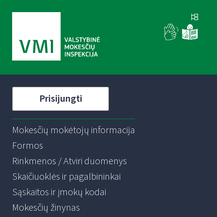
Prisijungti
Mokesčių mokėtojų informacija
Formos
Rinkmenos / Atviri duomenys
Skaičiuoklės ir pagalbininkai
Sąskaitos ir įmokų kodai
Mokesčių žinynas