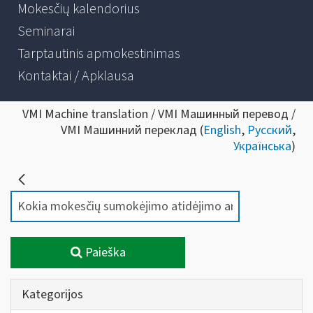
Mokesčių kalendorius
Seminarai
Tarptautinis apmokestinimas
Kontaktai / Apklausa
VMI Machine translation / VMI Машинный перевод /
VMI Машинний переклад (
English
,
Русский
,
Українська
)
Paieška
Kategorijos