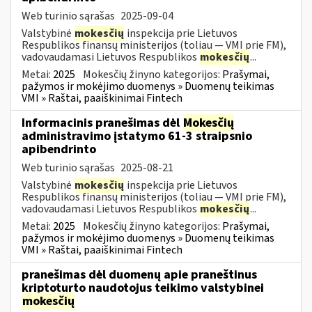
Web turinio sąrašas
2025-09-04
Valstybinė
mokesčių
inspekcija prie Lietuvos
Respublikos finansų ministerijos (toliau — VMI prie FM),
vadovaudamasi Lietuvos Respublikos
mokesčių
...
Metai:
2025
Mokesčių žinyno kategorijos:
Prašymai,
pažymos ir mokėjimo duomenys » Duomenų teikimas
VMI » Raštai, paaiškinimai Fintech
Informacinis pranešimas dėl
Mokesčių
administravimo įstatymo 61-3 straipsnio
apibendrinto
Web turinio sąrašas
2025-08-21
Valstybinė
mokesčių
inspekcija prie Lietuvos
Respublikos finansų ministerijos (toliau — VMI prie FM),
vadovaudamasi Lietuvos Respublikos
mokesčių
...
Metai:
2025
Mokesčių žinyno kategorijos:
Prašymai,
pažymos ir mokėjimo duomenys » Duomenų teikimas
VMI » Raštai, paaiškinimai Fintech
pranešimas dėl duomenų apie praneštinus
kriptoturto naudotojus teikimo valstybinei
mokesčių