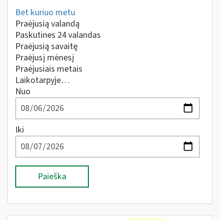
Bet kuriuo metu
Praėjusią valandą
Paskutines 24 valandas
Praėjusią savaitę
Praėjusį mėnesį
Praėjusiais metais
Laikotarpyje…
Nuo
Iki
Paieška