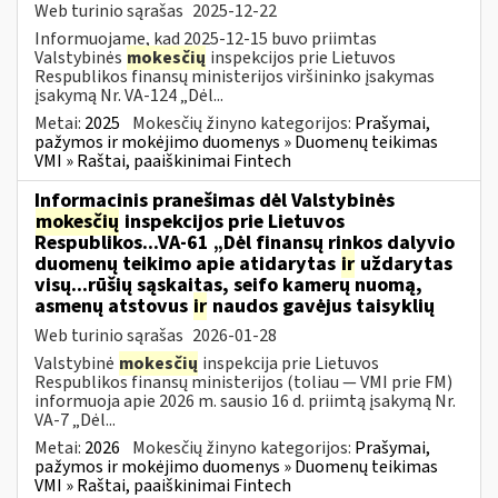
Web turinio sąrašas
2025-12-22
Informuojame, kad 2025-12-15 buvo priimtas
Valstybinės
mokesčių
inspekcijos prie Lietuvos
Respublikos finansų ministerijos viršininko įsakymas
įsakymą Nr. VA-124 „Dėl...
Metai:
2025
Mokesčių žinyno kategorijos:
Prašymai,
pažymos ir mokėjimo duomenys » Duomenų teikimas
VMI » Raštai, paaiškinimai Fintech
Informacinis pranešimas dėl Valstybinės
mokesčių
inspekcijos prie Lietuvos
Respublikos...VA-61 „Dėl finansų rinkos dalyvio
duomenų teikimo apie atidarytas
ir
uždarytas
visų...rūšių sąskaitas, seifo kamerų nuomą,
asmenų atstovus
ir
naudos gavėjus taisyklių
Web turinio sąrašas
2026-01-28
Valstybinė
mokesčių
inspekcija prie Lietuvos
Respublikos finansų ministerijos (toliau — VMI prie FM)
informuoja apie 2026 m. sausio 16 d. priimtą įsakymą Nr.
VA-7 „Dėl...
Metai:
2026
Mokesčių žinyno kategorijos:
Prašymai,
pažymos ir mokėjimo duomenys » Duomenų teikimas
VMI » Raštai, paaiškinimai Fintech