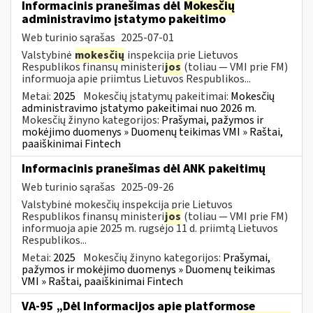
Informacinis pranešimas dėl
Mokesčių
administravimo įstatymo pakeitimo
Web turinio sąrašas
2025-07-01
Valstybinė
mokesčių
inspekcija prie Lietuvos
Respublikos finansų ministeri
jos
(toliau — VMI prie FM)
informuoja apie priimtus Lietuvos Respublikos...
Metai:
2025
Mokesčių įstatymų pakeitimai:
Mokesčių
administravimo įstatymo pakeitimai nuo 2026 m.
Mokesčių žinyno kategorijos:
Prašymai, pažymos ir
mokėjimo duomenys » Duomenų teikimas VMI » Raštai,
paaiškinimai Fintech
Informacinis pranešimas dėl ANK pakeitimų
Web turinio sąrašas
2025-09-26
Valstybinė mokesčių inspekcija prie Lietuvos
Respublikos finansų ministeri
jos
(toliau — VMI prie FM)
informuoja apie 2025 m. rugsėjo 11 d. priimtą Lietuvos
Respublikos...
Metai:
2025
Mokesčių žinyno kategorijos:
Prašymai,
pažymos ir mokėjimo duomenys » Duomenų teikimas
VMI » Raštai, paaiškinimai Fintech
VA-95 „Dėl Informacijos apie platformose