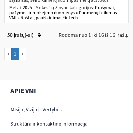
sąskaitas, seifo kamerų nuomą, asmenų atstovus...
Metai:
2025
Mokesčių žinyno kategorijos:
Prašymai,
pažymos ir mokėjimo duomenys » Duomenų teikimas
VMI » Raštai, paaiškinimai Fintech
50 Įrašų(-ai)
Rodoma nuo 1 iki 16 iš 16 irašų.
1
APIE VMI
Misija, Vizija ir Vertybės
Struktūra ir kontaktinė informacija