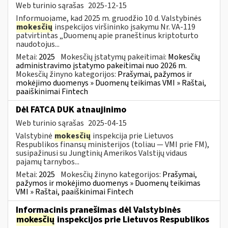
Web turinio sąrašas
2025-12-15
Informuojame, kad 2025 m. gruodžio 10 d. Valstybinės
mokesčių
inspekcijos viršininko įsakymu Nr. VA-119
patvirtintas „Duomenų apie praneštinus kriptoturto
naudotojus...
Metai:
2025
Mokesčių įstatymų pakeitimai:
Mokesčių
administravimo įstatymo pakeitimai nuo 2026 m.
Mokesčių žinyno kategorijos:
Prašymai, pažymos ir
mokėjimo duomenys » Duomenų teikimas VMI » Raštai,
paaiškinimai Fintech
Dėl FATCA DUK atnaujinimo
Web turinio sąrašas
2025-04-15
Valstybinė
mokesčių
inspekcija prie Lietuvos
Respublikos finansų ministerijos (toliau — VMI prie FM),
susipažinusi su Jungtinių Amerikos Valstijų vidaus
pajamų tarnybos...
Metai:
2025
Mokesčių žinyno kategorijos:
Prašymai,
pažymos ir mokėjimo duomenys » Duomenų teikimas
VMI » Raštai, paaiškinimai Fintech
Informacinis pranešimas dėl Valstybinės
mokesčių
inspekcijos prie Lietuvos Respublikos