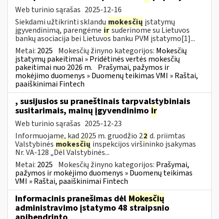
Web turinio sąrašas
2025-12-16
Siekdami užtikrinti sklandų
mokesčių
įstatymų
įgyvendinimą, parengėme
ir
suderinome su Lietuvos
bankų asociacija bei Lietuvos banku PVM įstatymo[1]...
Metai:
2025
Mokesčių žinyno kategorijos:
Mokesčių
įstatymų pakeitimai » Pridėtinės vertės mokesčių
pakeitimai nuo 2026 m.
Prašymai, pažymos ir
mokėjimo duomenys » Duomenų teikimas VMI » Raštai,
paaiškinimai Fintech
, susijusios su praneštinais tarpvalstybiniais
susitarimais, mainų įgyvendinimo
ir
Web turinio sąrašas
2025-12-23
Informuojame, kad 2025 m. gruodžio 2
2
d. priimtas
Valstybinės
mokesčių
inspekcijos viršininko įsakymas
Nr. VA-128 „Dėl Valstybinės...
Metai:
2025
Mokesčių žinyno kategorijos:
Prašymai,
pažymos ir mokėjimo duomenys » Duomenų teikimas
VMI » Raštai, paaiškinimai Fintech
Informacinis pranešimas dėl
Mokesčių
administravimo įstatymo 48 straipsnio
apibendrinto