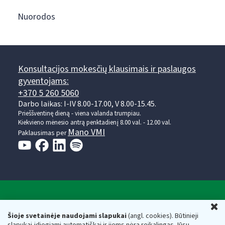
Nuorodos
Konsultacijos mokesčių klausimais ir paslaugos
gyventojams:
+370 5 260 5060
Darbo laikas: I-IV 8.00-17.00, V 8.00-15.45.
Prieššventinę dieną - viena valanda trumpiau.
Kiekvieno mėnesio antrą penktadienį 8.00 val. - 12.00 val.
Mano VMI
Paklausimas per
Valstybinė mokesčių inspekcija prie Lietuvos
U
Respublikos finansų ministerijos
Šioje svetainėje naudojami slapukai
(angl. cookies). Būtinieji
slapukai įdiegiami automatiškai ir jiems nėra reikalingas Jūsų