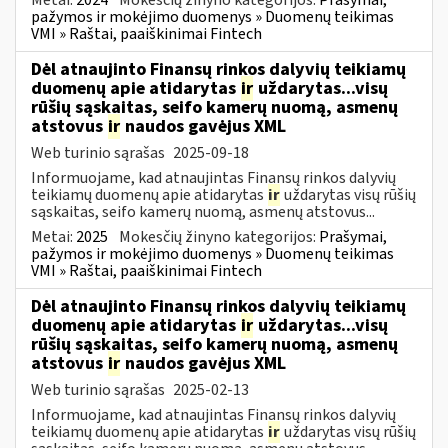
pažymos ir mokėjimo duomenys » Duomenų teikimas
VMI » Raštai, paaiškinimai Fintech
Dėl atnaujinto Finansų rinkos dalyvių teikiamų
duomenų apie atidarytas
ir
uždarytas...visų
rūšių sąskaitas, seifo kamerų nuomą, asmenų
atstovus
ir
naudos gavėjus XML
Web turinio sąrašas
2025-09-18
Informuojame, kad atnaujintas Finansų rinkos dalyvių
teikiamų duomenų apie atidarytas
ir
uždarytas visų rūšių
sąskaitas, seifo kamerų nuomą, asmenų atstovus...
Metai:
2025
Mokesčių žinyno kategorijos:
Prašymai,
pažymos ir mokėjimo duomenys » Duomenų teikimas
VMI » Raštai, paaiškinimai Fintech
Dėl atnaujinto Finansų rinkos dalyvių teikiamų
duomenų apie atidarytas
ir
uždarytas...visų
rūšių sąskaitas, seifo kamerų nuomą, asmenų
atstovus
ir
naudos gavėjus XML
Web turinio sąrašas
2025-02-13
Informuojame, kad atnaujintas Finansų rinkos dalyvių
teikiamų duomenų apie atidarytas
ir
uždarytas visų rūšių