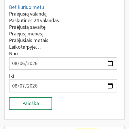
Bet kuriuo metu
Praėjusią valandą
Paskutines 24 valandas
Praėjusią savaitę
Praėjusį mėnesį
Praėjusiais metais
Laikotarpyje…
Nuo
Iki
Paieška