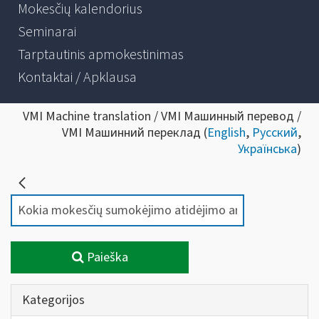
Mokesčių kalendorius
Seminarai
Tarptautinis apmokestinimas
Kontaktai / Apklausa
VMI Machine translation / VMI Машинный перевод /
VMI Машинний переклад (
English
,
Русский
,
Українська
)
Paieška
Kategorijos