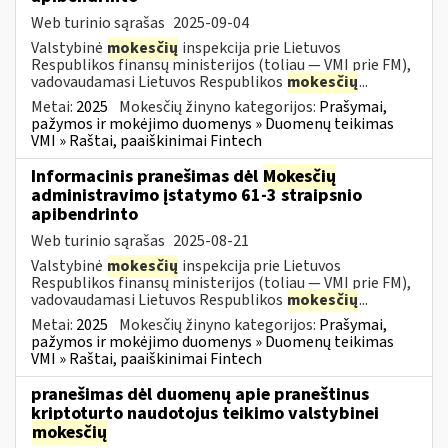
Web turinio sąrašas
2025-09-04
Valstybinė
mokesčių
inspekcija prie Lietuvos
Respublikos finansų ministerijos (toliau — VMI prie FM),
vadovaudamasi Lietuvos Respublikos
mokesčių
...
Metai:
2025
Mokesčių žinyno kategorijos:
Prašymai,
pažymos ir mokėjimo duomenys » Duomenų teikimas
VMI » Raštai, paaiškinimai Fintech
Informacinis pranešimas dėl
Mokesčių
administravimo įstatymo 61-3 straipsnio
apibendrinto
Web turinio sąrašas
2025-08-21
Valstybinė
mokesčių
inspekcija prie Lietuvos
Respublikos finansų ministerijos (toliau — VMI prie FM),
vadovaudamasi Lietuvos Respublikos
mokesčių
...
Metai:
2025
Mokesčių žinyno kategorijos:
Prašymai,
pažymos ir mokėjimo duomenys » Duomenų teikimas
VMI » Raštai, paaiškinimai Fintech
pranešimas dėl duomenų apie praneštinus
kriptoturto naudotojus teikimo valstybinei
mokesčių