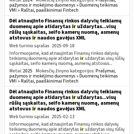
pažymos ir mokėjimo duomenys » Duomenų teikimas
VMI » Raštai, paaiškinimai Fintech
Dėl atnaujinto Finansų rinkos dalyvių teikiamų
duomenų apie atidarytas
ir
uždarytas...visų
rūšių sąskaitas, seifo kamerų nuomą, asmenų
atstovus
ir
naudos gavėjus XML
Web turinio sąrašas
2025-09-18
Informuojame, kad atnaujintas Finansų rinkos dalyvių
teikiamų duomenų apie atidarytas
ir
uždarytas visų rūšių
sąskaitas, seifo kamerų nuomą, asmenų atstovus...
Metai:
2025
Mokesčių žinyno kategorijos:
Prašymai,
pažymos ir mokėjimo duomenys » Duomenų teikimas
VMI » Raštai, paaiškinimai Fintech
Dėl atnaujinto Finansų rinkos dalyvių teikiamų
duomenų apie atidarytas
ir
uždarytas...visų
rūšių sąskaitas, seifo kamerų nuomą, asmenų
atstovus
ir
naudos gavėjus XML
Web turinio sąrašas
2025-02-13
Informuojame, kad atnaujintas Finansų rinkos dalyvių
teikiamų duomenų apie atidarytas
ir
uždarytas visų rūšių