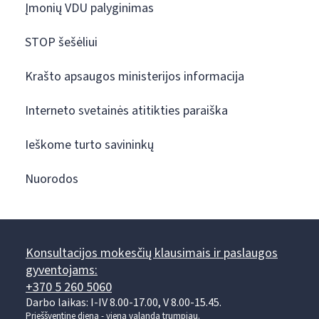
Įmonių VDU palyginimas
STOP šešėliui
Krašto apsaugos ministerijos informacija
Interneto svetainės atitikties paraiška
Ieškome turto savininkų
Nuorodos
Konsultacijos mokesčių klausimais ir paslaugos
gyventojams:
+370 5 260 5060
Darbo laikas: I-IV 8.00-17.00, V 8.00-15.45.
Prieššventinę dieną - viena valanda trumpiau.