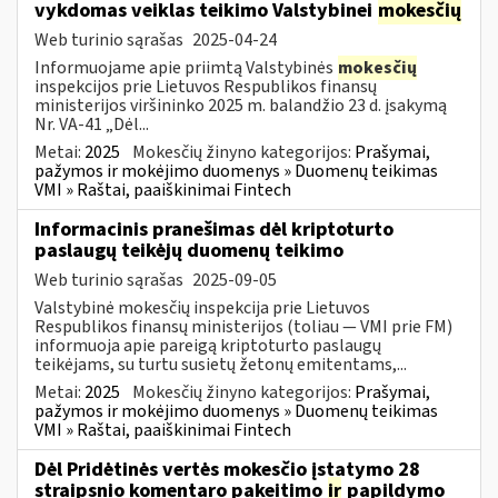
vykdomas veiklas teikimo Valstybinei
mokesčių
Web turinio sąrašas
2025-04-24
Informuojame apie priimtą Valstybinės
mokesčių
inspekcijos prie Lietuvos Respublikos finansų
ministerijos viršininko 2025 m. balandžio 23 d. įsakymą
Nr. VA-41 „Dėl...
Metai:
2025
Mokesčių žinyno kategorijos:
Prašymai,
pažymos ir mokėjimo duomenys » Duomenų teikimas
VMI » Raštai, paaiškinimai Fintech
Informacinis pranešimas dėl kriptoturto
paslaugų teikėjų duomenų teikimo
Web turinio sąrašas
2025-09-05
Valstybinė mokesčių inspekcija prie Lietuvos
Respublikos finansų ministerijos (toliau — VMI prie FM)
informuoja apie pareigą kriptoturto paslaugų
teikėjams, su turtu susietų žetonų emitentams,...
Metai:
2025
Mokesčių žinyno kategorijos:
Prašymai,
pažymos ir mokėjimo duomenys » Duomenų teikimas
VMI » Raštai, paaiškinimai Fintech
Dėl Pridėtinės vertės mokesčio įstatymo 28
straipsnio komentaro pakeitimo
ir
papildymo