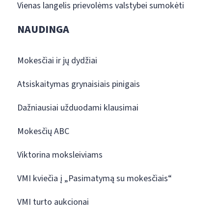
Vienas langelis prievolėms valstybei sumokėti
NAUDINGA
Mokesčiai ir jų dydžiai
Atsiskaitymas grynaisiais pinigais
Dažniausiai užduodami klausimai
Mokesčių ABC
Viktorina moksleiviams
VMI kviečia į „Pasimatymą su mokesčiais“
VMI turto aukcionai