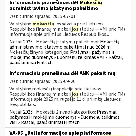
Informacinis pranešimas dėl
Mokesčių
administravimo įstatymo pakeitimo
Web turinio sąrašas
2025-07-01
Valstybinė
mokesčių
inspekcija prie Lietuvos
Respublikos finansų ministeri
jos
(toliau — VMI prie FM)
informuoja apie priimtus Lietuvos Respublikos...
Metai:
2025
Mokesčių įstatymų pakeitimai:
Mokesčių
administravimo įstatymo pakeitimai nuo 2026 m.
Mokesčių žinyno kategorijos:
Prašymai, pažymos ir
mokėjimo duomenys » Duomenų teikimas VMI » Raštai,
paaiškinimai Fintech
Informacinis pranešimas dėl ANK pakeitimų
Web turinio sąrašas
2025-09-26
Valstybinė mokesčių inspekcija prie Lietuvos
Respublikos finansų ministeri
jos
(toliau — VMI prie FM)
informuoja apie 2025 m. rugsėjo 11 d. priimtą Lietuvos
Respublikos...
Metai:
2025
Mokesčių žinyno kategorijos:
Prašymai,
pažymos ir mokėjimo duomenys » Duomenų teikimas
VMI » Raštai, paaiškinimai Fintech
VA-95 „Dėl Informacijos apie platformose