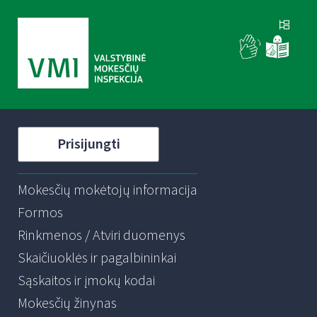
Prisijungti
Mokesčių mokėtojų informacija
Formos
Rinkmenos / Atviri duomenys
Skaičiuoklės ir pagalbininkai
Sąskaitos ir įmokų kodai
Mokesčių žinynas