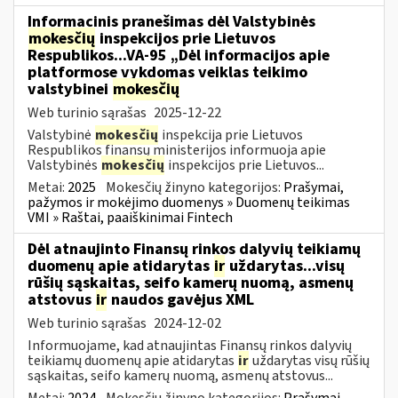
Informacinis pranešimas dėl Valstybinės
mokesčių
inspekcijos prie Lietuvos
Respublikos...VA-95 „Dėl informacijos apie
platformose vykdomas veiklas teikimo
valstybinei
mokesčių
Web turinio sąrašas
2025-12-22
Valstybinė
mokesčių
inspekcija prie Lietuvos
Respublikos finansų ministerijos informuoja apie
Valstybinės
mokesčių
inspekcijos prie Lietuvos...
Metai:
2025
Mokesčių žinyno kategorijos:
Prašymai,
pažymos ir mokėjimo duomenys » Duomenų teikimas
VMI » Raštai, paaiškinimai Fintech
Dėl atnaujinto Finansų rinkos dalyvių teikiamų
duomenų apie atidarytas
ir
uždarytas...visų
rūšių sąskaitas, seifo kamerų nuomą, asmenų
atstovus
ir
naudos gavėjus XML
Web turinio sąrašas
2024-12-02
Informuojame, kad atnaujintas Finansų rinkos dalyvių
teikiamų duomenų apie atidarytas
ir
uždarytas visų rūšių
sąskaitas, seifo kamerų nuomą, asmenų atstovus...
Metai:
2024
Mokesčių žinyno kategorijos:
Prašymai,