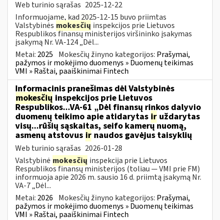
Web turinio sąrašas
2025-12-22
Informuojame, kad 2025-12-15 buvo priimtas
Valstybinės
mokesčių
inspekcijos prie Lietuvos
Respublikos finansų ministerijos viršininko įsakymas
įsakymą Nr. VA-124 „Dėl...
Metai:
2025
Mokesčių žinyno kategorijos:
Prašymai,
pažymos ir mokėjimo duomenys » Duomenų teikimas
VMI » Raštai, paaiškinimai Fintech
Informacinis pranešimas dėl Valstybinės
mokesčių
inspekcijos prie Lietuvos
Respublikos...VA-61 „Dėl finansų rinkos dalyvio
duomenų teikimo apie atidarytas
ir
uždarytas
visų...rūšių sąskaitas, seifo kamerų nuomą,
asmenų atstovus
ir
naudos gavėjus taisyklių
Web turinio sąrašas
2026-01-28
Valstybinė
mokesčių
inspekcija prie Lietuvos
Respublikos finansų ministerijos (toliau — VMI prie FM)
informuoja apie 2026 m. sausio 16 d. priimtą įsakymą Nr.
VA-7 „Dėl...
Metai:
2026
Mokesčių žinyno kategorijos:
Prašymai,
pažymos ir mokėjimo duomenys » Duomenų teikimas
VMI » Raštai, paaiškinimai Fintech