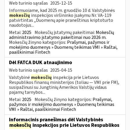
Web turinio sąrašas
2025-12-15
Informuojame, kad 2025 m. gruodžio 10 d. Valstybinės
mokesčių
inspekcijos viršininko įsakymu Nr. VA-119
patvirtintas „Duomenų apie praneštinus kriptoturto
naudotojus...
Metai:
2025
Mokesčių įstatymų pakeitimai:
Mokesčių
administravimo įstatymo pakeitimai nuo 2026 m.
Mokesčių žinyno kategorijos:
Prašymai, pažymos ir
mokėjimo duomenys » Duomenų teikimas VMI » Raštai,
paaiškinimai Fintech
Dėl FATCA DUK atnaujinimo
Web turinio sąrašas
2025-04-15
Valstybinė
mokesčių
inspekcija prie Lietuvos
Respublikos finansų ministerijos (toliau — VMI prie FM),
susipažinusi su Jungtinių Amerikos Valstijų vidaus
pajamų tarnybos...
Metai:
2025
Mokesčių žinyno kategorijos:
Prašymai,
pažymos ir mokėjimo duomenys » Duomenų teikimas
VMI » Raštai, paaiškinimai Fintech
Informacinis pranešimas dėl Valstybinės
mokesčių
inspekcijos prie Lietuvos Respublikos