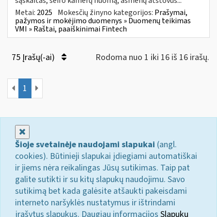
sąskaitas, seifo kamerų nuomą, asmenų atstovus...
Metai:
2025
Mokesčių žinyno kategorijos:
Prašymai,
pažymos ir mokėjimo duomenys » Duomenų teikimas
VMI » Raštai, paaiškinimai Fintech
75 Įrašų(-ai)
Rodoma nuo 1 iki 16 iš 16 irašų.
1
Uždaryti
Šioje svetainėje naudojami slapukai
(angl.
cookies). Būtinieji slapukai įdiegiami automatiškai
ir jiems nėra reikalingas Jūsų sutikimas. Taip pat
galite sutikti ir su kitų slapukų naudojimu. Savo
sutikimą bet kada galėsite atšaukti pakeisdami
interneto naršyklės nustatymus ir ištrindami
įrašytus slapukus. Daugiau informacijos
Slapukų