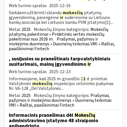
Web turinio sąrašas
2025-12-16
Siekdami užtikrinti sklandų
mokesčių
įstatymų
įgyvendinimą, parengėme
ir
suderinome su Lietuvos
bankų asociacija bei Lietuvos banku PVM įstatymo[1]...
Metai:
2025
Mokesčių žinyno kategorijos:
Mokesčių
įstatymų pakeitimai » Pridėtinės vertės mokesčių
pakeitimai nuo 2026 m.
Prašymai, pažymos ir
mokėjimo duomenys » Duomenų teikimas VMI » Raštai,
paaiškinimai Fintech
, susijusios su praneštinais tarpvalstybiniais
susitarimais, mainų įgyvendinimo
ir
Web turinio sąrašas
2025-12-23
Informuojame, kad 2025 m. gruodžio 2
2
d. priimtas
Valstybinės
mokesčių
inspekcijos viršininko įsakymas
Nr. VA-128 „Dėl Valstybinės...
Metai:
2025
Mokesčių žinyno kategorijos:
Prašymai,
pažymos ir mokėjimo duomenys » Duomenų teikimas
VMI » Raštai, paaiškinimai Fintech
Informacinis pranešimas dėl
Mokesčių
administravimo įstatymo 48 straipsnio
apibendrinto