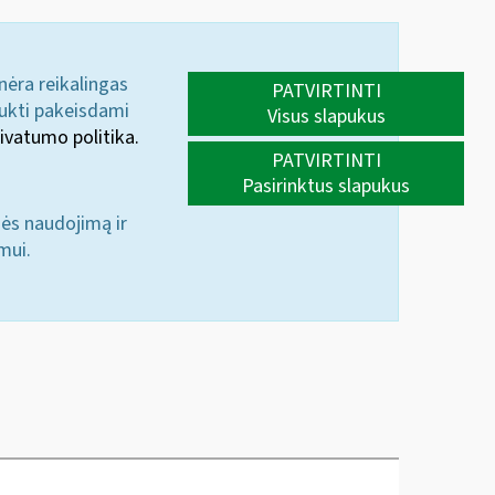
 nėra reikalingas
PATVIRTINTI
aukti pakeisdami
Visus slapukus
ivatumo politika.
PATVIRTINTI
Pasirinktus slapukus
nės naudojimą ir
mui.