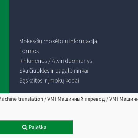
Mokesčių mokėtojų informacija
Formos
Rinkmenos / Atviri duomenys
Skaičiuoklės ir pagalbininkai
Sąskaitos ir įmokų kodai
Machine translation / VMI Машинный перевод / VMI Машин
Paieška