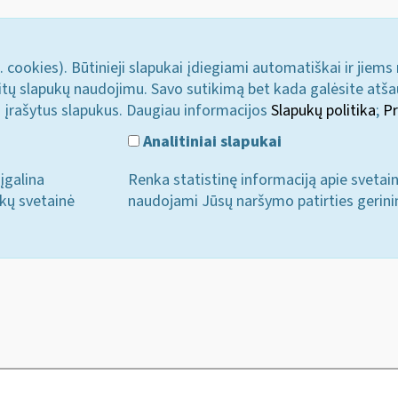
. cookies). Būtinieji slapukai įdiegiami automatiškai ir jiems
u kitų slapukų naudojimu. Savo sutikimą bet kada galėsite atš
i įrašytus slapukus. Daugiau informacijos
Slapukų politika
;
Pr
Analitiniai slapukai
įgalina
Renka statistinę informaciją apie svetai
ukų svetainė
naudojami Jūsų naršymo patirties gerini