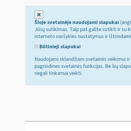
Uždaryti
Šioje svetainėje naudojami slapukai
(angl
Jūsų sutikimas. Taip pat galite sutikti ir s
interneto naršyklės nustatymus ir ištrindam
Būtinieji slapukai
Naudojami sklandžiam svetainės veikimui ir 
pagrindines svetainės funkcijas. Be šių slap
negali tinkamai veikti.