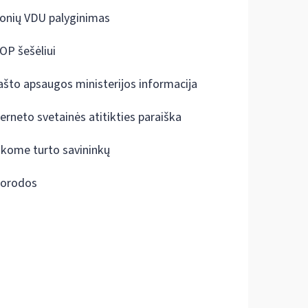
onių VDU palyginimas
OP šešėliui
ašto apsaugos ministerijos informacija
terneto svetainės atitikties paraiška
škome turto savininkų
orodos