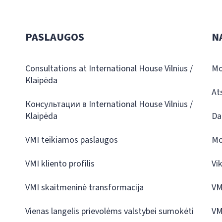
PASLAUGOS
N
Consultations at International House Vilnius /
Mo
Klaipėda
At
Консультации в International House Vilnius /
Klaipėda
Da
VMI teikiamos paslaugos
Mo
VMI kliento profilis
Vi
VMI skaitmeninė transformacija
VM
Vienas langelis prievolėms valstybei sumokėti
VM