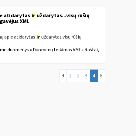
ie atidarytas
ir
uždarytas...visų rūšių
gavėjus XML
ų apie atidarytas
ir
uždarytas visų rūšių
imo duomenys » Duomenų teikimas VMI » Raštai,
1
2
3
4