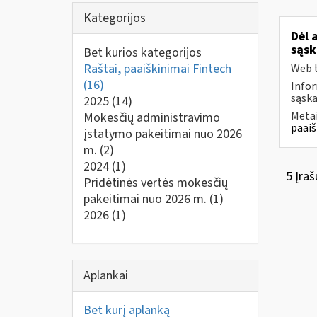
Kategorijos
Dėl 
sąsk
Bet kurios kategorijos
Raštai, paaiškinimai Fintech
Web t
(16)
Infor
sąska
2025
(14)
Metai
Mokesčių administravimo
paaiš
įstatymo pakeitimai nuo 2026
m.
(2)
2024
(1)
5 Įraš
Pridėtinės vertės mokesčių
pakeitimai nuo 2026 m.
(1)
2026
(1)
Aplankai
Bet kurį aplanką