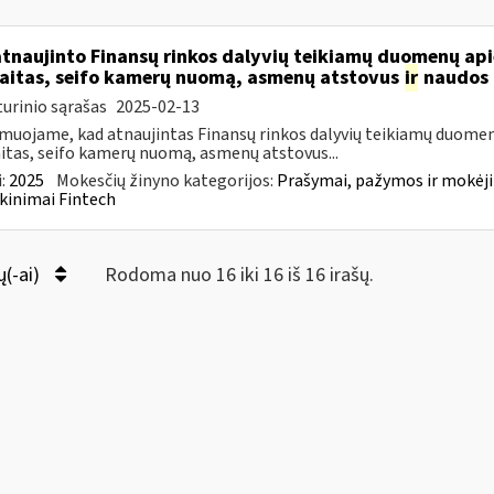
atnaujinto Finansų rinkos dalyvių teikiamų duomenų ap
aitas, seifo kamerų nuomą, asmenų atstovus
ir
naudos 
urinio sąrašas
2025-02-13
muojame, kad atnaujintas Finansų rinkos dalyvių teikiamų duomen
itas, seifo kamerų nuomą, asmenų atstovus...
:
2025
Mokesčių žinyno kategorijos:
Prašymai, pažymos ir mokėj
kinimai Fintech
ų(-ai)
Rodoma nuo 16 iki 16 iš 16 irašų.