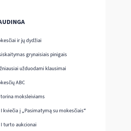
AUDINGA
kesčiai ir jų dydžiai
siskaitymas grynaisiais pinigais
žniausiai užduodami klausimai
kesčių ABC
ktorina moksleiviams
I kviečia į „Pasimatymą su mokesčiais“
I turto aukcionai