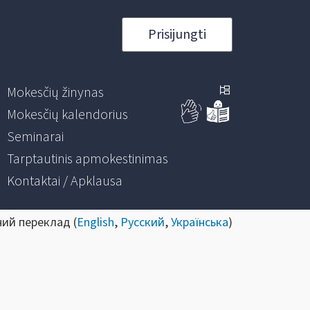
Prisijungti
Mokesčių žinynas
Mokesčių kalendorius
Seminarai
Tarptautinis apmokestinimas
Kontaktai / Apklausa
ний переклад (
English
,
Русский
,
Українська
)