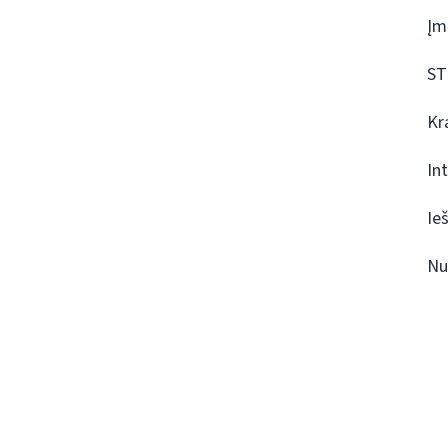
Įm
ST
Kr
In
Ie
Nu