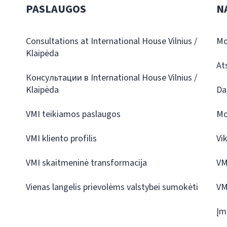
PASLAUGOS
N
Consultations at International House Vilnius /
Mo
Klaipėda
At
Консультации в International House Vilnius /
Klaipėda
Da
VMI teikiamos paslaugos
Mo
VMI kliento profilis
Vi
VMI skaitmeninė transformacija
VM
Vienas langelis prievolėms valstybei sumokėti
VM
Įm