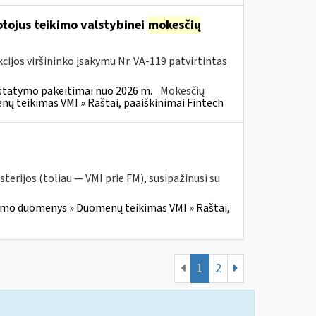
tojus teikimo valstybinei
mokesčių
cijos viršininko įsakymu Nr. VA-119 patvirtintas
statymo pakeitimai nuo 2026 m.
Mokesčių
 teikimas VMI » Raštai, paaiškinimai Fintech
terijos (toliau — VMI prie FM), susipažinusi su
imo duomenys » Duomenų teikimas VMI » Raštai,
1
2