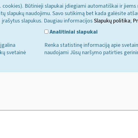
. cookies). Būtinieji slapukai įdiegiami automatiškai ir jiems
u kitų slapukų naudojimu. Savo sutikimą bet kada galėsite atš
i įrašytus slapukus. Daugiau informacijos
Slapukų politika
;
Pr
Analitiniai slapukai
įgalina
Renka statistinę informaciją apie svetai
ukų svetainė
naudojami Jūsų naršymo patirties gerini