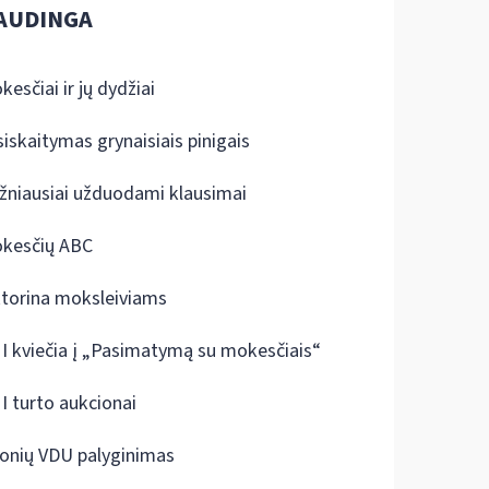
AUDINGA
kesčiai ir jų dydžiai
siskaitymas grynaisiais pinigais
žniausiai užduodami klausimai
kesčių ABC
ktorina moksleiviams
I kviečia į „Pasimatymą su mokesčiais“
I turto aukcionai
onių VDU palyginimas