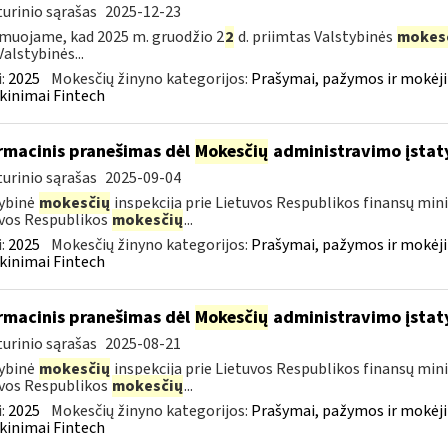
urinio sąrašas
2025-12-23
muojame, kad 2025 m. gruodžio 2
2
d. priimtas Valstybinės
mokes
Valstybinės...
:
2025
Mokesčių žinyno kategorijos:
Prašymai, pažymos ir mokėj
kinimai Fintech
rmacinis pranešimas dėl
Mokesčių
administravimo įstat
urinio sąrašas
2025-09-04
ybinė
mokesčių
inspekcija prie Lietuvos Respublikos finansų mini
vos Respublikos
mokesčių
...
:
2025
Mokesčių žinyno kategorijos:
Prašymai, pažymos ir mokėj
kinimai Fintech
rmacinis pranešimas dėl
Mokesčių
administravimo įstat
urinio sąrašas
2025-08-21
ybinė
mokesčių
inspekcija prie Lietuvos Respublikos finansų mini
vos Respublikos
mokesčių
...
:
2025
Mokesčių žinyno kategorijos:
Prašymai, pažymos ir mokėj
kinimai Fintech