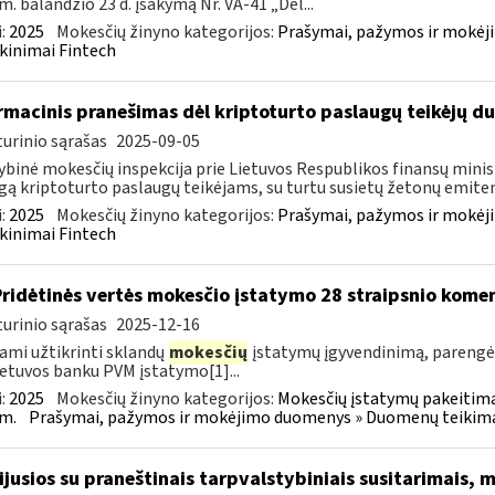
m. balandžio 23 d. įsakymą Nr. VA-41 „Dėl...
:
2025
Mokesčių žinyno kategorijos:
Prašymai, pažymos ir mokėj
kinimai Fintech
rmacinis pranešimas dėl kriptoturto paslaugų teikėjų 
urinio sąrašas
2025-09-05
ybinė mokesčių inspekcija prie Lietuvos Respublikos finansų minist
gą kriptoturto paslaugų teikėjams, su turtu susietų žetonų emiten
:
2025
Mokesčių žinyno kategorijos:
Prašymai, pažymos ir mokėj
kinimai Fintech
Pridėtinės vertės mokesčio įstatymo 28 straipsnio kom
urinio sąrašas
2025-12-16
ami užtikrinti sklandų
mokesčių
įstatymų įgyvendinimą, paren
ietuvos banku PVM įstatymo[1]...
:
2025
Mokesčių žinyno kategorijos:
Mokesčių įstatymų pakeitima
m.
Prašymai, pažymos ir mokėjimo duomenys » Duomenų teikimas 
sijusios su praneštinais tarpvalstybiniais susitarimais,