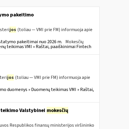
ymo pakeitimo
steri
jos
(toliau — VMI prie FM) informuoja apie
statymo pakeitimai nuo 2026 m.
Mokesčių
 teikimas VMI » Raštai, paaiškinimai Fintech
teri
jos
(toliau — VMI prie FM) informuoja apie
imo duomenys » Duomenų teikimas VMI » Raštai,
 teikimo Valstybinei
mokesčių
tuvos Respublikos finansų ministerijos viršininko