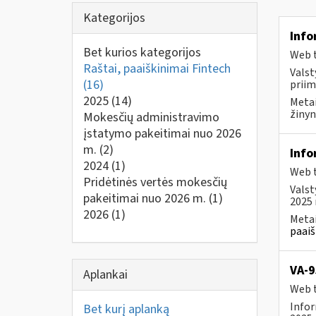
Kategorijos
Info
Bet kurios kategorijos
Web t
Raštai, paaiškinimai Fintech
Valst
(16)
priim
2025
(14)
Metai
žinyn
Mokesčių administravimo
įstatymo pakeitimai nuo 2026
m.
(2)
Info
2024
(1)
Web t
Pridėtinės vertės mokesčių
Valst
pakeitimai nuo 2026 m.
(1)
2025 
2026
(1)
Metai
paaiš
VA-9
Aplankai
Web t
Infor
Bet kurį aplanką