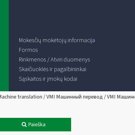
Mokesčių mokėtojų informacija
Formos
Rinkmenos / Atviri duomenys
Skaičiuoklės ir pagalbininkai
Sąskaitos ir įmokų kodai
Machine translation / VMI Машинный перевод / VMI Машин
Paieška