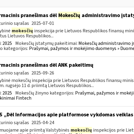
rmacinis pranešimas dėl
Mokesčių
administravimo įstat
urinio sąrašas
2025-07-01
ybinė
mokesčių
inspekcija prie Lietuvos Respublikos finansų mini
tus Lietuvos Respublikos...
:
2025
Mokesčių įstatymų pakeitimai:
Mokesčių administravimo į
o kategorijos:
Prašymai, pažymos ir mokėjimo duomenys » Duomenų
rmacinis pranešimas dėl ANK pakeitimų
urinio sąrašas
2025-09-26
ybinė mokesčių inspekcija prie Lietuvos Respublikos finansų minis
m. rugsėjo 11 d. priimtą Lietuvos Respublikos...
:
2025
Mokesčių žinyno kategorijos:
Prašymai, pažymos ir mokėj
kinimai Fintech
5 „Dėl Informacijos apie platformose vykdomas veiklas
urinio sąrašas
2025-04-24
muojame apie priimtą Valstybinės
mokesčių
inspekcijos prie Lie