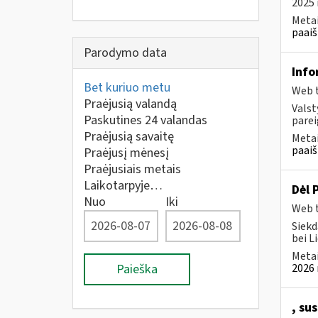
2025 
Metai
paaiš
Parodymo data
Info
Bet kuriuo metu
Web t
Praėjusią valandą
Valst
Paskutines 24 valandas
parei
Praėjusią savaitę
Metai
paaiš
Praėjusį mėnesį
Praėjusiais metais
Laikotarpyje…
Dėl 
Nuo
Iki
Web t
Siekd
bei L
Metai
Paieška
2026 
, su