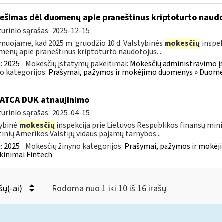
ešimas dėl duomenų apie praneštinus kriptoturto naudo
urinio sąrašas
2025-12-15
muojame, kad 2025 m. gruodžio 10 d. Valstybinės
mokesčių
inspek
enų apie praneštinus kriptoturto naudotojus...
:
2025
Mokesčių įstatymų pakeitimai:
Mokesčių administravimo į
o kategorijos:
Prašymai, pažymos ir mokėjimo duomenys » Duomenų
FATCA DUK atnaujinimo
urinio sąrašas
2025-04-15
ybinė
mokesčių
inspekcija prie Lietuvos Respublikos finansų minis
inių Amerikos Valstijų vidaus pajamų tarnybos...
:
2025
Mokesčių žinyno kategorijos:
Prašymai, pažymos ir mokėj
kinimai Fintech
šų(-ai)
Rodoma nuo 1 iki 10 iš 16 irašų.