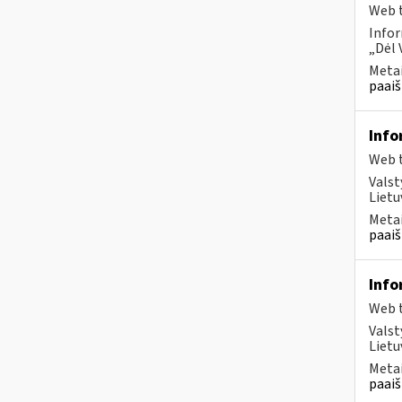
Web t
Infor
„Dėl 
Metai
paaiš
Info
Web t
Valst
Lietu
Metai
paaiš
Info
Web t
Valst
Lietu
Metai
paaiš