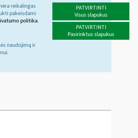
 nėra reikalingas
PATVIRTINTI
aukti pakeisdami
Visus slapukus
ivatumo politika.
PATVIRTINTI
Pasirinktus slapukus
nės naudojimą ir
mui.