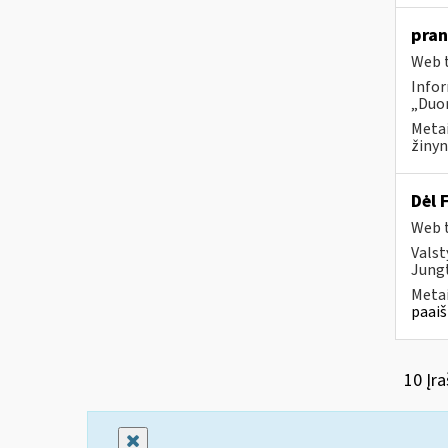
pran
Web t
Infor
„Duom
Metai
žinyn
Dėl 
Web t
Valst
Jungt
Metai
paaiš
10 Įra
Uždaryti