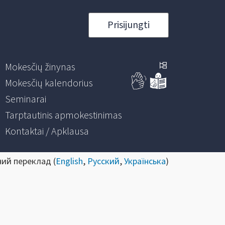
Prisijungti
Mokesčių žinynas
Mokesčių kalendorius
Seminarai
Tarptautinis apmokestinimas
Kontaktai / Apklausa
ний переклад (
English
,
Русский
,
Українська
)