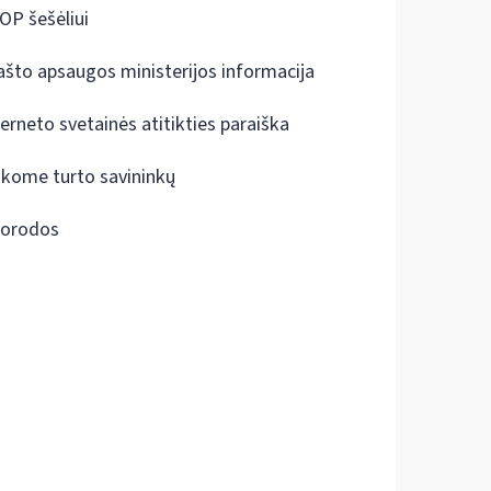
OP šešėliui
ašto apsaugos ministerijos informacija
terneto svetainės atitikties paraiška
škome turto savininkų
orodos