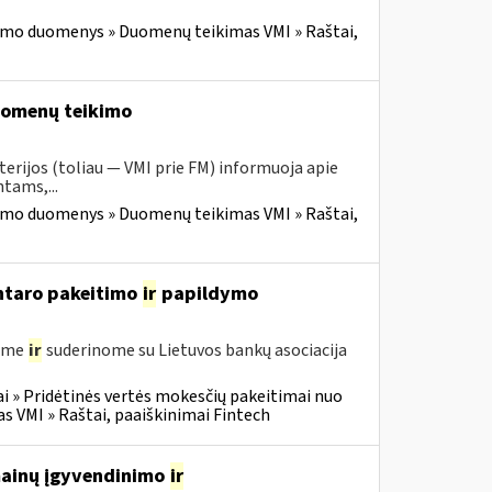
imo duomenys » Duomenų teikimas VMI » Raštai,
duomenų teikimo
erijos (toliau — VMI prie FM) informuoja apie
tams,...
imo duomenys » Duomenų teikimas VMI » Raštai,
entaro pakeitimo
ir
papildymo
gėme
ir
suderinome su Lietuvos bankų asociacija
i » Pridėtinės vertės mokesčių pakeitimai nuo
VMI » Raštai, paaiškinimai Fintech
 mainų įgyvendinimo
ir