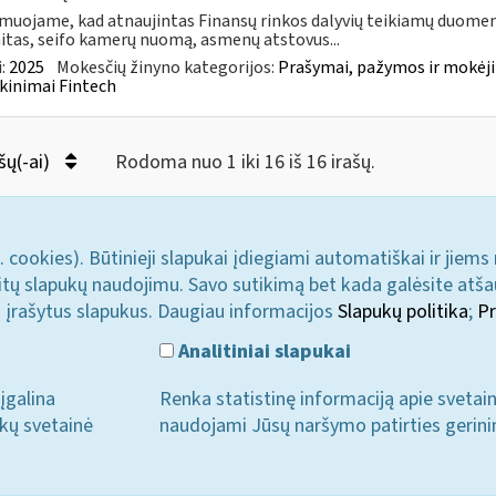
muojame, kad atnaujintas Finansų rinkos dalyvių teikiamų duomen
itas, seifo kamerų nuomą, asmenų atstovus...
:
2025
Mokesčių žinyno kategorijos:
Prašymai, pažymos ir mokėj
kinimai Fintech
šų(-ai)
Rodoma nuo 1 iki 16 iš 16 irašų.
. cookies). Būtinieji slapukai įdiegiami automatiškai ir jiems
u kitų slapukų naudojimu. Savo sutikimą bet kada galėsite atš
i įrašytus slapukus. Daugiau informacijos
Slapukų politika
;
Pr
Analitiniai slapukai
įgalina
Renka statistinę informaciją apie svetai
ukų svetainė
naudojami Jūsų naršymo patirties gerini