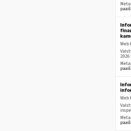
Metai
paaiš
Info
fina
kam
Web t
Valst
2026 
Metai
paaiš
Info
info
Web t
Valst
inspe
Metai
paaiš