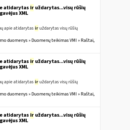
ie atidarytas
ir
uždarytas...visų rūšių
gavėjus XML
ų apie atidarytas
ir
uždarytas visų rūšių
imo duomenys » Duomenų teikimas VMI » Raštai,
ie atidarytas
ir
uždarytas...visų rūšių
gavėjus XML
ų apie atidarytas
ir
uždarytas visų rūšių
imo duomenys » Duomenų teikimas VMI » Raštai,
ie atidarytas
ir
uždarytas...visų rūšių
gavėjus XML