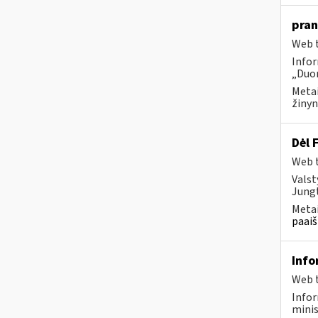
pran
Web t
Infor
„Duom
Metai
žinyn
Dėl 
Web t
Valst
Jungt
Metai
paaiš
Info
Web t
Infor
minis