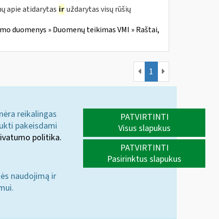
ų apie atidarytas
ir
uždarytas visų rūšių
imo duomenys » Duomenų teikimas VMI » Raštai,
1
 nėra reikalingas
PATVIRTINTI
aukti pakeisdami
Visus slapukus
ivatumo politika.
PATVIRTINTI
Pasirinktus slapukus
nės naudojimą ir
mui.