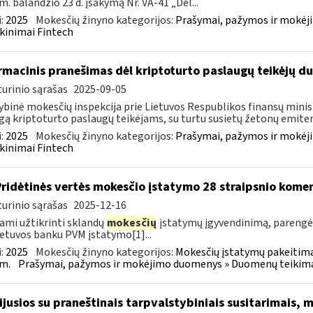
m. balandžio 23 d. įsakymą Nr. VA-41 „Dėl...
:
2025
Mokesčių žinyno kategorijos:
Prašymai, pažymos ir mokėj
kinimai Fintech
rmacinis pranešimas dėl kriptoturto paslaugų teikėjų 
urinio sąrašas
2025-09-05
ybinė mokesčių inspekcija prie Lietuvos Respublikos finansų minist
gą kriptoturto paslaugų teikėjams, su turtu susietų žetonų emiten
:
2025
Mokesčių žinyno kategorijos:
Prašymai, pažymos ir mokėj
kinimai Fintech
Pridėtinės vertės mokesčio įstatymo 28 straipsnio kom
urinio sąrašas
2025-12-16
ami užtikrinti sklandų
mokesčių
įstatymų įgyvendinimą, paren
ietuvos banku PVM įstatymo[1]...
:
2025
Mokesčių žinyno kategorijos:
Mokesčių įstatymų pakeitima
m.
Prašymai, pažymos ir mokėjimo duomenys » Duomenų teikimas 
sijusios su praneštinais tarpvalstybiniais susitarimais,