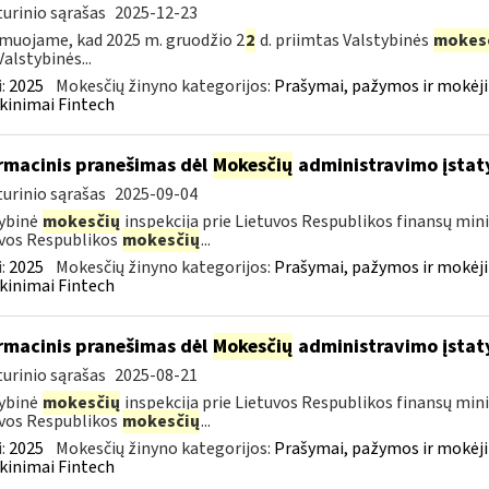
urinio sąrašas
2025-12-23
muojame, kad 2025 m. gruodžio 2
2
d. priimtas Valstybinės
mokes
Valstybinės...
:
2025
Mokesčių žinyno kategorijos:
Prašymai, pažymos ir mokėj
kinimai Fintech
rmacinis pranešimas dėl
Mokesčių
administravimo įstat
urinio sąrašas
2025-09-04
ybinė
mokesčių
inspekcija prie Lietuvos Respublikos finansų mini
vos Respublikos
mokesčių
...
:
2025
Mokesčių žinyno kategorijos:
Prašymai, pažymos ir mokėj
kinimai Fintech
rmacinis pranešimas dėl
Mokesčių
administravimo įstat
urinio sąrašas
2025-08-21
ybinė
mokesčių
inspekcija prie Lietuvos Respublikos finansų mini
vos Respublikos
mokesčių
...
:
2025
Mokesčių žinyno kategorijos:
Prašymai, pažymos ir mokėj
kinimai Fintech