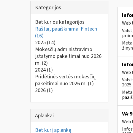
Kategorijos
Info
Bet kurios kategorijos
Web t
Raštai, paaiškinimai Fintech
Valst
(16)
priim
2025
(14)
Metai
žinyn
Mokesčių administravimo
įstatymo pakeitimai nuo 2026
m.
(2)
Info
2024
(1)
Web t
Pridėtinės vertės mokesčių
Valst
pakeitimai nuo 2026 m.
(1)
2025 
2026
(1)
Metai
paaiš
VA-9
Aplankai
Web t
Infor
Bet kurį aplanką