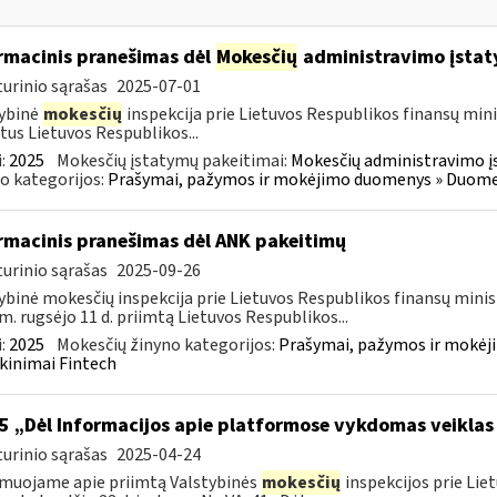
rmacinis pranešimas dėl
Mokesčių
administravimo įstat
urinio sąrašas
2025-07-01
ybinė
mokesčių
inspekcija prie Lietuvos Respublikos finansų mini
tus Lietuvos Respublikos...
:
2025
Mokesčių įstatymų pakeitimai:
Mokesčių administravimo į
o kategorijos:
Prašymai, pažymos ir mokėjimo duomenys » Duomenų
rmacinis pranešimas dėl ANK pakeitimų
urinio sąrašas
2025-09-26
ybinė mokesčių inspekcija prie Lietuvos Respublikos finansų minis
m. rugsėjo 11 d. priimtą Lietuvos Respublikos...
:
2025
Mokesčių žinyno kategorijos:
Prašymai, pažymos ir mokėj
kinimai Fintech
5 „Dėl Informacijos apie platformose vykdomas veiklas
urinio sąrašas
2025-04-24
muojame apie priimtą Valstybinės
mokesčių
inspekcijos prie Lie