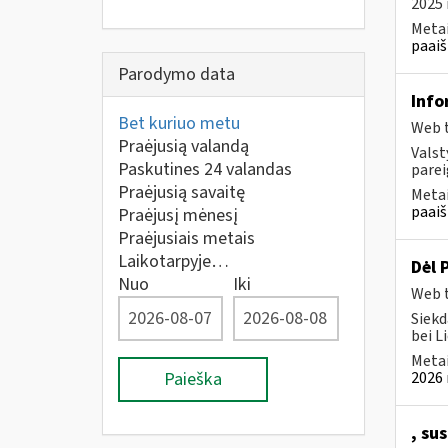
2025 
Metai
paaiš
Parodymo data
Info
Bet kuriuo metu
Web t
Praėjusią valandą
Valst
Paskutines 24 valandas
parei
Praėjusią savaitę
Metai
paaiš
Praėjusį mėnesį
Praėjusiais metais
Laikotarpyje…
Dėl 
Nuo
Iki
Web t
Siekd
bei L
Metai
Paieška
2026 
, su