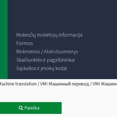
Mokesčių mokėtojų informacija
Formos
Rinkmenos / Atviri duomenys
Skaičiuoklės ir pagalbininkai
Sąskaitos ir įmokų kodai
Machine translation / VMI Машинный перевод / VMI Машин
Paieška