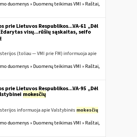
imo duomenys » Duomenų teikimas VMI » Raštai,
s prie Lietuvos Respublikos...VA-61 „Dėl
ždarytas visų...rūšių sąskaitas, seifo
ų
sterijos (toliau — VMI prie FM) informuoja apie
imo duomenys » Duomenų teikimas VMI » Raštai,
s prie Lietuvos Respublikos...VA-95 „Dėl
lstybinei
mokesčių
isterijos informuoja apie Valstybinės
mokesčių
imo duomenys » Duomenų teikimas VMI » Raštai,