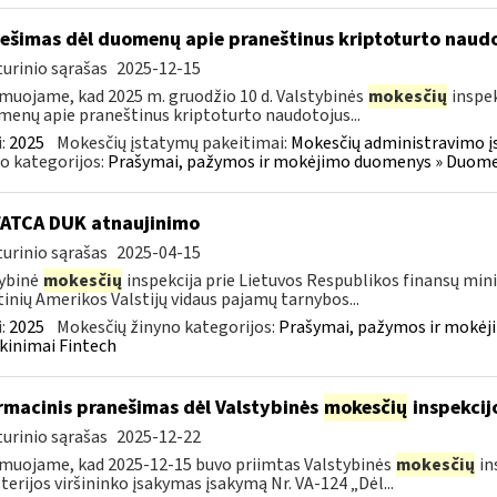
ešimas dėl duomenų apie praneštinus kriptoturto naudo
urinio sąrašas
2025-12-15
muojame, kad 2025 m. gruodžio 10 d. Valstybinės
mokesčių
inspek
enų apie praneštinus kriptoturto naudotojus...
:
2025
Mokesčių įstatymų pakeitimai:
Mokesčių administravimo į
o kategorijos:
Prašymai, pažymos ir mokėjimo duomenys » Duomenų
FATCA DUK atnaujinimo
urinio sąrašas
2025-04-15
ybinė
mokesčių
inspekcija prie Lietuvos Respublikos finansų minis
inių Amerikos Valstijų vidaus pajamų tarnybos...
:
2025
Mokesčių žinyno kategorijos:
Prašymai, pažymos ir mokėj
kinimai Fintech
rmacinis pranešimas dėl Valstybinės
mokesčių
inspekcij
urinio sąrašas
2025-12-22
muojame, kad 2025-12-15 buvo priimtas Valstybinės
mokesčių
in
terijos viršininko įsakymas įsakymą Nr. VA-124 „Dėl...