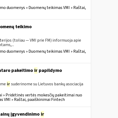
imo duomenys » Duomenų teikimas VMI » Raštai,
duomenų teikimo
erijos (toliau — VMI prie FM) informuoja apie
tams,...
imo duomenys » Duomenų teikimas VMI » Raštai,
entaro pakeitimo
ir
papildymo
gėme
ir
suderinome su Lietuvos bankų asociacija
i » Pridėtinės vertės mokesčių pakeitimai nuo
VMI » Raštai, paaiškinimai Fintech
 mainų įgyvendinimo
ir