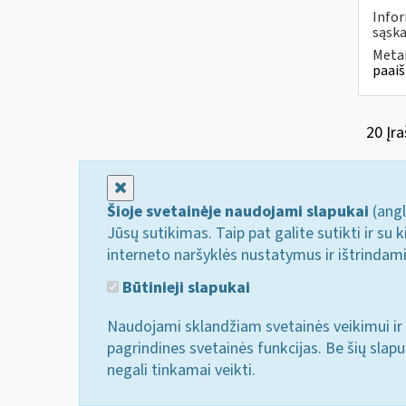
Infor
sąska
Metai
paaiš
20 Įra
Uždaryti
Šioje svetainėje naudojami slapukai
(angl
Jūsų sutikimas. Taip pat galite sutikti ir s
interneto naršyklės nustatymus ir ištrindam
Būtinieji slapukai
Naudojami sklandžiam svetainės veikimui ir 
pagrindines svetainės funkcijas. Be šių slap
negali tinkamai veikti.