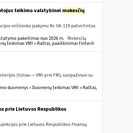
tojus teikimo valstybinei
mokesčių
cijos viršininko įsakymu Nr. VA-119 patvirtintas
statymo pakeitimai nuo 2026 m.
Mokesčių
 teikimas VMI » Raštai, paaiškinimai Fintech
terijos (toliau — VMI prie FM), susipažinusi su
imo duomenys » Duomenų teikimas VMI » Raštai,
os prie Lietuvos Respublikos
spekcijos prie Lietuvos Respublikos finansų