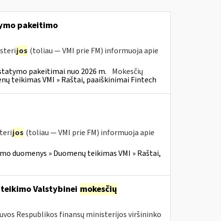
ymo pakeitimo
steri
jos
(toliau — VMI prie FM) informuoja apie
statymo pakeitimai nuo 2026 m.
Mokesčių
 teikimas VMI » Raštai, paaiškinimai Fintech
teri
jos
(toliau — VMI prie FM) informuoja apie
imo duomenys » Duomenų teikimas VMI » Raštai,
 teikimo Valstybinei
mokesčių
tuvos Respublikos finansų ministerijos viršininko