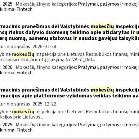
:
2025
Mokesčių žinyno kategorijos:
Prašymai, pažymos ir mokėj
kinimai Fintech
rmacinis pranešimas dėl Valstybinės
mokesčių
inspekcijo
nsų rinkos dalyvio duomenų teikimo apie atidarytas
ir
u
erų nuomą, asmenų atstovus
ir
naudos gavėjus taisykli
urinio sąrašas
2026-01-28
ybinė
mokesčių
inspekcija prie Lietuvos Respublikos finansų mini
m. sausio 16 d. priimtą įsakymą Nr. VA-7 „Dėl...
:
2026
Mokesčių žinyno kategorijos:
Prašymai, pažymos ir mokėj
kinimai Fintech
rmacinis pranešimas dėl Valstybinės
mokesčių
inspekcijo
rmacijos apie platformose vykdomas veiklas teikimo va
urinio sąrašas
2025-12-22
ybinė
mokesčių
inspekcija prie Lietuvos Respublikos finansų min
kcijos prie Lietuvos...
:
2025
Mokesčių žinyno kategorijos:
Prašymai, pažymos ir mokėj
kinimai Fintech