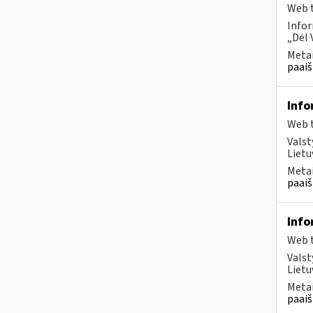
Web t
Infor
„Dėl 
Metai
paaiš
Info
Web t
Valst
Lietu
Metai
paaiš
Info
Web t
Valst
Lietu
Metai
paaiš