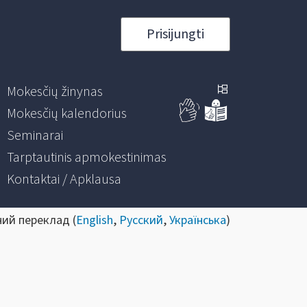
Prisijungti
Mokesčių žinynas
Mokesčių kalendorius
Seminarai
Tarptautinis apmokestinimas
Kontaktai / Apklausa
ний переклад (
English
,
Русский
,
Українська
)