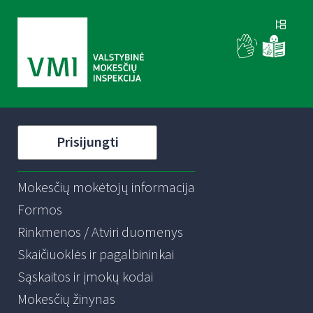
Prisijungti
Mokesčių mokėtojų informacija
Formos
Rinkmenos / Atviri duomenys
Skaičiuoklės ir pagalbininkai
Sąskaitos ir įmokų kodai
Mokesčių žinynas