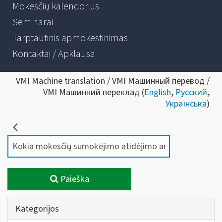
Mokesčių kalendorius
Seminarai
Tarptautinis apmokestinimas
Kontaktai / Apklausa
VMI Machine translation / VMI Машинный перевод /
VMI Машинний переклад (
English
,
Русский
,
Українська
)
Paieška
Kategorijos