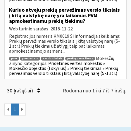
Kuriuo atveju prekių pervežimas verslo tikslais
į kitą valstybę narę yra laikomas PVM
apmokestinamu prekių tiekimu?
Web turinio sąrašas
2018-11-22
Registracijos numeris KM0019 Ši informacija skelbiama:
Prekių pervežimas verslo tikslais į kitą valstybę narę (5-
1 str.) Prekių tiekimu už atlygį taip pat laikomas
apmokestinamojo asmens...
Mokesčių
pvm
pvmį 5-1 str
verslo tikslais
prekių pervežimas
žinyno kategorijos:
Pridėtinės vertės mokestis »
Mokesčio objektas (I skyrius) » Prekių tiekimas » Prekių
pervežimas verslo tikslais į kitą valstybę narę (5-1 str.)
30 Įrašų(-ai)
Rodoma nuo 1 iki 7 iš 7 irašų.
1