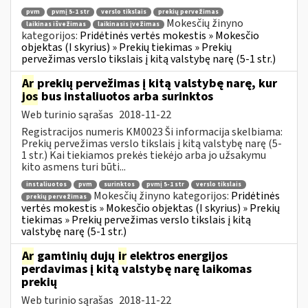
pvm
pvmį 5-1 str
verslo tikslais
prekių pervežimas
Mokesčių žinyno
laikinas išvežimas
laikinasis įvežimas
kategorijos:
Pridėtinės vertės mokestis » Mokesčio
objektas (I skyrius) » Prekių tiekimas » Prekių
pervežimas verslo tikslais į kitą valstybę narę (5-1 str.)
Ar
prekių pervežimas į kitą valstybę narę, kur
jos
bus instaliuotos arba surinktos
Web turinio sąrašas
2018-11-22
Registracijos numeris KM0023 Ši informacija skelbiama:
Prekių pervežimas verslo tikslais į kitą valstybę narę (5-
1 str.) Kai tiekiamos prekės tiekėjo arba jo užsakymu
kito asmens turi būti...
instaliuotos
pvm
surinktos
pvmį 5-1 str
verslo tikslais
Mokesčių žinyno kategorijos:
Pridėtinės
prekių pervežimas
vertės mokestis » Mokesčio objektas (I skyrius) » Prekių
tiekimas » Prekių pervežimas verslo tikslais į kitą
valstybę narę (5-1 str.)
Ar
gamtinių dujų
ir
elektros energijos
perdavimas į kitą valstybę narę laikomas
prekių
Web turinio sąrašas
2018-11-22