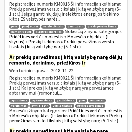
Registracijos numeris KM0016 Ši informacija skelbiama:
Prekių pervežimas verslo tikslais į kitą valstybę narę (5-
1 str.) Jeigu gamtinių dujų ir elektros energijos tiekimo
kitos ES valstybės narės...
pvm
pvmį 5-1 str
verslo tikslais
pvmį 12 str
prekių persivežimas
Mokesčių žinyno kategorijos:
gamtinių dujų
elektros energijos
Pridėtinės vertės mokestis » Mokesčio objektas (I
skyrius) » Prekių tiekimas » Prekių pervežimas verslo
tikslais į kitą valstybę narę (5-1 str.)
Ar
prekių pervežimas į kitą valstybę narę dėl jų
remonto, derinimo, priežiūros
ir
Web turinio sąrašas
2018-11-22
Registracijos numeris KM0021 Ši informacija skelbiama:
Prekių pervežimas verslo tikslais į kitą valstybę narę (5-
1 str.) Kai prekės į kitą valstybę narę yra pervežamos
aptarnavimui (remontui,...
apdirbimas
aptarnavimas
perdirbimas
pvm
remontas
vertinimas
pvmį 5-1 str
verslo tikslais
prekių pervežimas
Mokesčių žinyno kategorijos:
Pridėtinės vertės mokestis
» Mokesčio objektas (I skyrius) » Prekių tiekimas » Prekių
pervežimas verslo tikslais į kitą valstybę narę (5-1 str.)
Ar
prekių pervežimas į kitą valstybę narę,