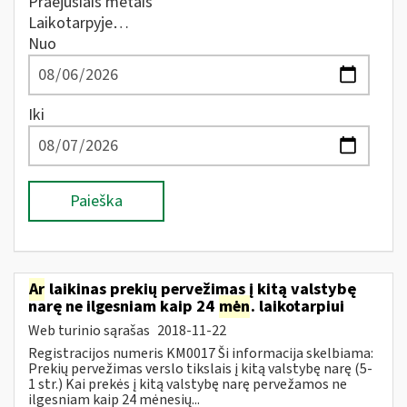
Praėjusiais metais
Laikotarpyje…
Nuo
Iki
Paieška
Ar
laikinas prekių pervežimas į kitą valstybę
narę ne ilgesniam kaip 24
mėn
. laikotarpiui
Web turinio sąrašas
2018-11-22
Registracijos numeris KM0017 Ši informacija skelbiama:
Prekių pervežimas verslo tikslais į kitą valstybę narę (5-
1 str.) Kai prekės į kitą valstybę narę pervežamos ne
ilgesniam kaip 24 mėnesių...