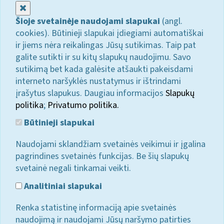
Uždaryti
Šioje svetainėje naudojami slapukai
(angl.
cookies). Būtinieji slapukai įdiegiami automatiškai
ir jiems nėra reikalingas Jūsų sutikimas. Taip pat
galite sutikti ir su kitų slapukų naudojimu. Savo
sutikimą bet kada galėsite atšaukti pakeisdami
interneto naršyklės nustatymus ir ištrindami
įrašytus slapukus. Daugiau informacijos
Slapukų
politika
;
Privatumo politika.
Būtinieji slapukai
Naudojami sklandžiam svetainės veikimui ir įgalina
pagrindines svetainės funkcijas. Be šių slapukų
svetainė negali tinkamai veikti.
Analitiniai slapukai
Renka statistinę informaciją apie svetainės
naudojimą ir naudojami Jūsų naršymo patirties