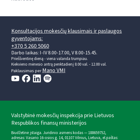
Konsultacijos mokesčių klausimais ir paslaugos
gyventojams:
+370 5 260 5060
Darbo laikas: I-IV 8.00-17.00, V 8.00-15.45.
Prieššventinę dieną - viena valanda trumpiau.
Kiekvieno mėnesio antrą penktadienį 8.00 val. - 12.00 val.
Mano VMI
Paklausimas per
Valstybinė mokesčių inspekcija prie Lietuvos
Respublikos finansų ministerijos
Biudžetinė įstaiga. Juridinio asmens kodas — 188659752,
adresas: Vasario 16-osios g. 14, 01107 Vilnius, Lietuva, el.paštas: