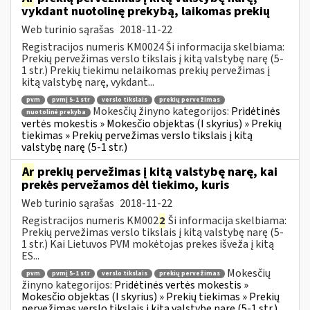
vykdant nuotolinę prekybą, laikomas prekių
Web turinio sąrašas
2018-11-22
Registracijos numeris KM0024 Ši informacija skelbiama:
Prekių pervežimas verslo tikslais į kitą valstybę narę (5-
1 str.) Prekių tiekimu nelaikomas prekių pervežimas į
kitą valstybę narę, vykdant...
pvm
pvmį 5-1 str
verslo tikslais
prekių pervežimas
Mokesčių žinyno kategorijos:
Pridėtinės
nuotolinė prekyba
vertės mokestis » Mokesčio objektas (I skyrius) » Prekių
tiekimas » Prekių pervežimas verslo tikslais į kitą
valstybę narę (5-1 str.)
Ar
prekių pervežimas į kitą valstybę narę, kai
prekės pervežamos dėl tiekimo, kuris
Web turinio sąrašas
2018-11-22
Registracijos numeris KM002
2
Ši informacija skelbiama:
Prekių pervežimas verslo tikslais į kitą valstybę narę (5-
1 str.) Kai Lietuvos PVM mokėtojas prekes išveža į kitą
ES...
Mokesčių
pvm
pvmį 5-1 str
verslo tikslais
prekių pervežimas
žinyno kategorijos:
Pridėtinės vertės mokestis »
Mokesčio objektas (I skyrius) » Prekių tiekimas » Prekių
pervežimas verslo tikslais į kitą valstybę narę (5-1 str.)