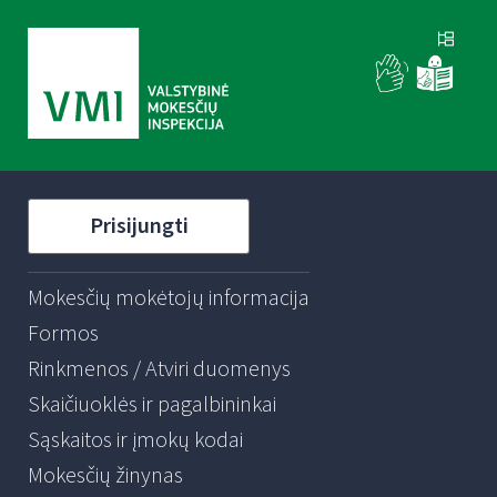
Prisijungti
Mokesčių mokėtojų informacija
Formos
Rinkmenos / Atviri duomenys
Skaičiuoklės ir pagalbininkai
Sąskaitos ir įmokų kodai
Mokesčių žinynas