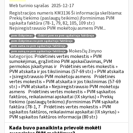
Web turinio sąrašas
2025-12-17
Registracijos numeris KM3136 Ši informacija skelbiama:
Prekių tiekimo (paslaugų teikimo) įforminimas PVM
sąskaita faktūra (78-1, 79, 82, 105, 109 str.)
Neįsiregistravusio PVM mokėtoju asmens PVM...
pvm išskyrimas
išskirti pvm ne pvm sąskaitoje faktūroje
pvm išskyrimas ne pvm sąskaitoje faktūroje
pvm suma ne pvm sąskaitoje faktūroje
Mokesčių žinyno
pvm sumą ne pvm sąskaitoje faktūroje
kategorijos:
Pridėtinės vertės mokestis » PVM
sumokėjimas, grąžintino PVM apskaičiavimas, PVM
permokos įskaitymas ir
Pridėtinės vertės mokestis »
PVM atskaita ir jos tikslinimas (57-69 str.) » PVM atskaita
» Įsiregistravusio PVM mokėtoju asmens
Pridėtinės
vertės mokestis » PVM atskaita ir jos tikslinimas (57-69
str.) » PVM atskaita » Neįsiregistravusio PVM mokėtoju
asmens
Pridėtinės vertės mokestis » PVM sąskaitos
faktūros, reikalavimai apskaitai (IX skyrius) » Prekių
tiekimo (paslaugų teikimo) įforminimas PVM sąskaita
faktūra (78-1, 7
Pridėtinės vertės mokestis » PVM
sąskaitos faktūros, reikalavimai apskaitai (IX skyrius) »
PVM sąskaitos faktūros informacija (80 str.)
Kada buvo panaikinta prievolė mokėti