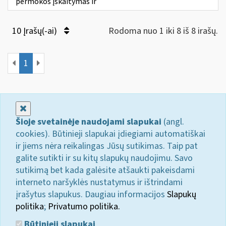
permokos įskaitymas ir
10 Įrašų(-ai)
Rodoma nuo 1 iki 8 iš 8 irašų.
1
Uždaryti
Šioje svetainėje naudojami slapukai
(angl.
cookies). Būtinieji slapukai įdiegiami automatiškai
ir jiems nėra reikalingas Jūsų sutikimas. Taip pat
galite sutikti ir su kitų slapukų naudojimu. Savo
sutikimą bet kada galėsite atšaukti pakeisdami
interneto naršyklės nustatymus ir ištrindami
įrašytus slapukus. Daugiau informacijos
Slapukų
politika
;
Privatumo politika.
Būtinieji slapukai