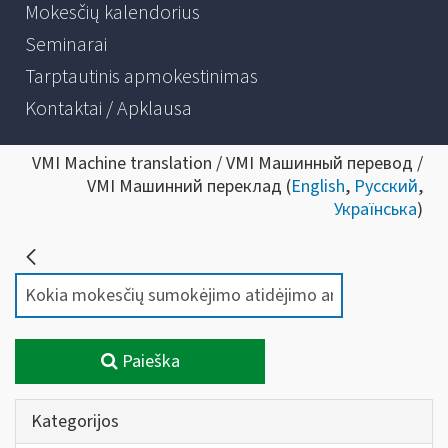
Mokesčių kalendorius
Seminarai
Tarptautinis apmokestinimas
Kontaktai / Apklausa
VMI Machine translation / VMI Машинный перевод /
VMI Машинний переклад (
English
,
Русский
,
Українська
)
Paieška
Kategorijos