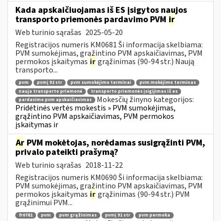
Kada apskaičiuojamas iš ES įsigytos naujos
transporto priemonės pardavimo PVM
ir
Web turinio sąrašas
2025-05-20
Registracijos numeris KM0681 Ši informacija skelbiama:
PVM sumokėjimas, grąžintino PVM apskaičiavimas, PVM
permokos įskaitymas
ir
grąžinimas (90-94 str.) Naują
transporto...
pvm
pvmį 92 str
pvm sumokėjimo terminai
pvm mokėjimo terminas
nauja transporto priemonė
transporto priemonės įsigijimas iš es
Mokesčių žinyno kategorijos:
pardavimo pvm apskaičiavimas
Pridėtinės vertės mokestis » PVM sumokėjimas,
grąžintino PVM apskaičiavimas, PVM permokos
įskaitymas ir
Ar
PVM mokėtojas, norėdamas susigrąžinti PVM,
privalo pateikti prašymą?
Web turinio sąrašas
2018-11-22
Registracijos numeris KM0690 Ši informacija skelbiama:
PVM sumokėjimas, grąžintino PVM apskaičiavimas, PVM
permokos įskaitymas
ir
grąžinimas (90-94 str.) PVM
grąžinimui PVM...
fr0781
pvm
pvm grąžinimas
pvmį 91 str
pvm permoka