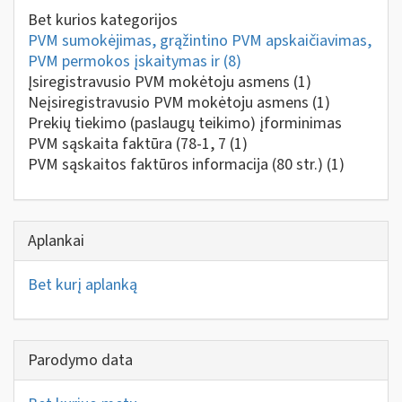
Bet kurios kategorijos
PVM sumokėjimas, grąžintino PVM apskaičiavimas,
PVM permokos įskaitymas ir
(8)
Įsiregistravusio PVM mokėtoju asmens
(1)
Neįsiregistravusio PVM mokėtoju asmens
(1)
Prekių tiekimo (paslaugų teikimo) įforminimas
PVM sąskaita faktūra (78-1, 7
(1)
PVM sąskaitos faktūros informacija (80 str.)
(1)
Aplankai
Bet kurį aplanką
Parodymo data