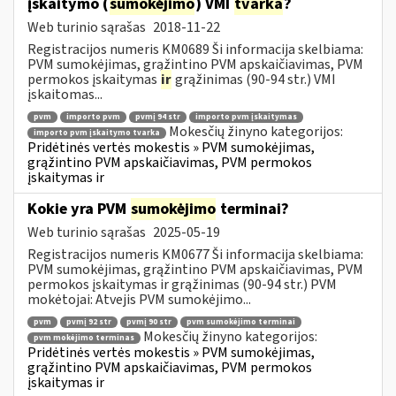
įskaitymo (
sumokėjimo
) VMI
tvarka
?
Web turinio sąrašas
2018-11-22
Registracijos numeris KM0689 Ši informacija skelbiama:
PVM sumokėjimas, grąžintino PVM apskaičiavimas, PVM
permokos įskaitymas
ir
grąžinimas (90-94 str.) VMI
įskaitomas...
pvm
importo pvm
pvmį 94 str
importo pvm įskaitymas
Mokesčių žinyno kategorijos:
importo pvm įskaitymo tvarka
Pridėtinės vertės mokestis » PVM sumokėjimas,
grąžintino PVM apskaičiavimas, PVM permokos
įskaitymas ir
Kokie yra PVM
sumokėjimo
terminai?
Web turinio sąrašas
2025-05-19
Registracijos numeris KM0677 Ši informacija skelbiama:
PVM sumokėjimas, grąžintino PVM apskaičiavimas, PVM
permokos įskaitymas ir grąžinimas (90-94 str.) PVM
mokėtojai: Atvejis PVM sumokėjimo...
pvm
pvmį 92 str
pvmį 90 str
pvm sumokėjimo terminai
Mokesčių žinyno kategorijos:
pvm mokėjimo terminas
Pridėtinės vertės mokestis » PVM sumokėjimas,
grąžintino PVM apskaičiavimas, PVM permokos
įskaitymas ir