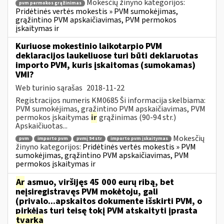
Mokesčių žinyno kategorijos:
pvm permokos grąžinimas
Pridėtinės vertės mokestis » PVM sumokėjimas,
grąžintino PVM apskaičiavimas, PVM permokos
įskaitymas ir
Kuriuose mokestinio laikotarpio PVM
deklaracijos laukeliuose turi būti deklaruotas
importo PVM, kuris įskaitomas (sumokamas)
VMI?
Web turinio sąrašas
2018-11-22
Registracijos numeris KM0685 Ši informacija skelbiama:
PVM sumokėjimas, grąžintino PVM apskaičiavimas, PVM
permokos įskaitymas
ir
grąžinimas (90-94 str.)
Apskaičiuotas...
Mokesčių
pvm
importo pvm
pvmį 94 str
importo pvm įskaitymas
žinyno kategorijos:
Pridėtinės vertės mokestis » PVM
sumokėjimas, grąžintino PVM apskaičiavimas, PVM
permokos įskaitymas ir
Ar
asmuo, viršijęs 45 000 eurų ribą, bet
neįsiregistravęs PVM mokėtoju, gali
(privalo...apskaitos dokumente išskirti PVM, o
pirkėjas turi teisę tokį PVM atskaityti įprasta
tvarka