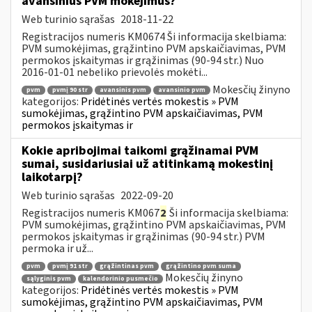
avansinius PVM mokėjimus?
Web turinio sąrašas
2018-11-22
Registracijos numeris KM0674 Ši informacija skelbiama:
PVM sumokėjimas, grąžintino PVM apskaičiavimas, PVM
permokos įskaitymas ir grąžinimas (90-94 str.) Nuo
2016-01-01 nebeliko prievolės mokėti...
Mokesčių žinyno
pvm
pvmį 90 str
avansinis pvm
avansinio pvm
kategorijos:
Pridėtinės vertės mokestis » PVM
sumokėjimas, grąžintino PVM apskaičiavimas, PVM
permokos įskaitymas ir
Kokie apribojimai taikomi grąžinamai PVM
sumai, susidariusiai už atitinkamą mokestinį
laikotarpį?
Web turinio sąrašas
2022-09-20
Registracijos numeris KM067
2
Ši informacija skelbiama:
PVM sumokėjimas, grąžintino PVM apskaičiavimas, PVM
permokos įskaitymas ir grąžinimas (90-94 str.) PVM
permoka ir už...
pvm
pvmį 91 str
grąžintinas pvm
grąžintino pvm suma
Mokesčių žinyno
sąlyginis pvm
kalendorinio pusmečio
kategorijos:
Pridėtinės vertės mokestis » PVM
sumokėjimas, grąžintino PVM apskaičiavimas, PVM