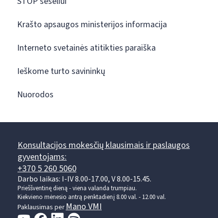
STOP šešėliui
Krašto apsaugos ministerijos informacija
Interneto svetainės atitikties paraiška
Ieškome turto savininkų
Nuorodos
Konsultacijos mokesčių klausimais ir paslaugos
gyventojams:
+370 5 260 5060
Darbo laikas: I-IV 8.00-17.00, V 8.00-15.45.
Prieššventinę dieną - viena valanda trumpiau.
Kiekvieno mėnesio antrą penktadienį 8.00 val. - 12.00 val.
Mano VMI
Paklausimas per