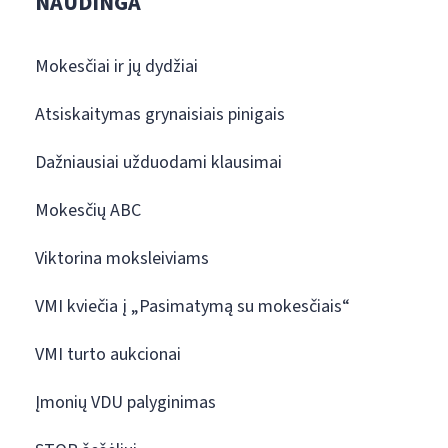
NAUDINGA
Mokesčiai ir jų dydžiai
Atsiskaitymas grynaisiais pinigais
Dažniausiai užduodami klausimai
Mokesčių ABC
Viktorina moksleiviams
VMI kviečia į „Pasimatymą su mokesčiais“
VMI turto aukcionai
Įmonių VDU palyginimas