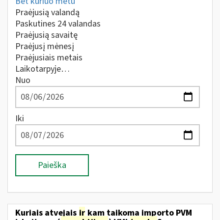
Bet kuriuo metu
Praėjusią valandą
Paskutines 24 valandas
Praėjusią savaitę
Praėjusį mėnesį
Praėjusiais metais
Laikotarpyje…
Nuo
Iki
Paieška
Kuriais atvejais
ir
kam taikoma importo PVM