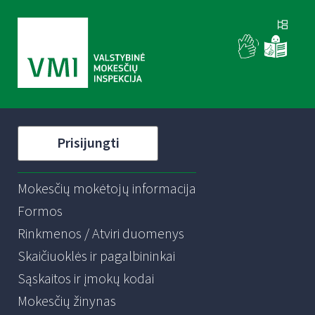
Prisijungti
Mokesčių mokėtojų informacija
Formos
Rinkmenos / Atviri duomenys
Skaičiuoklės ir pagalbininkai
Sąskaitos ir įmokų kodai
Mokesčių žinynas