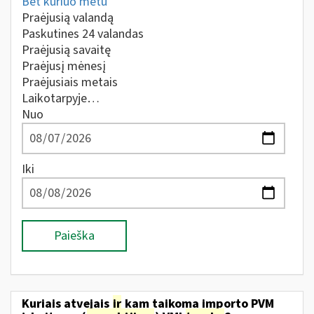
Bet kuriuo metu
Praėjusią valandą
Paskutines 24 valandas
Praėjusią savaitę
Praėjusį mėnesį
Praėjusiais metais
Laikotarpyje…
Nuo
Iki
Paieška
Kuriais atvejais
ir
kam taikoma importo PVM