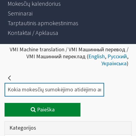
Mokesčių kalendorius
Seminarai
Tarptautinis apmokestinimas
Kontaktai / Apklausa
VMI Machine translation / VMI Машинный перевод /
VMI Машинний переклад (
English
,
Русский
,
Українська
)
Paieška
Kategorijos