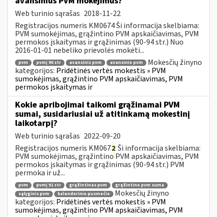
avansinius PVM mokėjimus?
Web turinio sąrašas
2018-11-22
Registracijos numeris KM0674 Ši informacija skelbiama:
PVM sumokėjimas, grąžintino PVM apskaičiavimas, PVM
permokos įskaitymas ir grąžinimas (90-94 str.) Nuo
2016-01-01 nebeliko prievolės mokėti...
Mokesčių žinyno
pvm
pvmį 90 str
avansinis pvm
avansinio pvm
kategorijos:
Pridėtinės vertės mokestis » PVM
sumokėjimas, grąžintino PVM apskaičiavimas, PVM
permokos įskaitymas ir
Kokie apribojimai taikomi grąžinamai PVM
sumai, susidariusiai už atitinkamą mokestinį
laikotarpį?
Web turinio sąrašas
2022-09-20
Registracijos numeris KM067
2
Ši informacija skelbiama:
PVM sumokėjimas, grąžintino PVM apskaičiavimas, PVM
permokos įskaitymas ir grąžinimas (90-94 str.) PVM
permoka ir už...
pvm
pvmį 91 str
grąžintinas pvm
grąžintino pvm suma
Mokesčių žinyno
sąlyginis pvm
kalendorinio pusmečio
kategorijos:
Pridėtinės vertės mokestis » PVM
sumokėjimas, grąžintino PVM apskaičiavimas, PVM