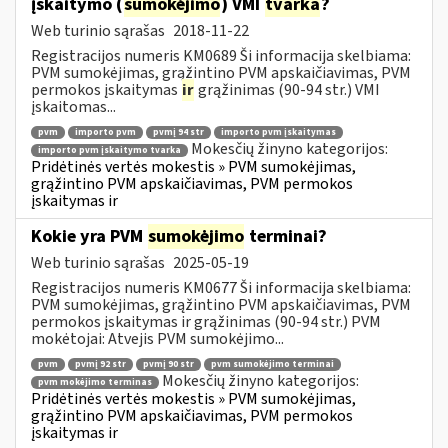
įskaitymo (
sumokėjimo
) VMI
tvarka
?
Web turinio sąrašas
2018-11-22
Registracijos numeris KM0689 Ši informacija skelbiama:
PVM sumokėjimas, grąžintino PVM apskaičiavimas, PVM
permokos įskaitymas
ir
grąžinimas (90-94 str.) VMI
įskaitomas...
pvm
importo pvm
pvmį 94 str
importo pvm įskaitymas
Mokesčių žinyno kategorijos:
importo pvm įskaitymo tvarka
Pridėtinės vertės mokestis » PVM sumokėjimas,
grąžintino PVM apskaičiavimas, PVM permokos
įskaitymas ir
Kokie yra PVM
sumokėjimo
terminai?
Web turinio sąrašas
2025-05-19
Registracijos numeris KM0677 Ši informacija skelbiama:
PVM sumokėjimas, grąžintino PVM apskaičiavimas, PVM
permokos įskaitymas ir grąžinimas (90-94 str.) PVM
mokėtojai: Atvejis PVM sumokėjimo...
pvm
pvmį 92 str
pvmį 90 str
pvm sumokėjimo terminai
Mokesčių žinyno kategorijos:
pvm mokėjimo terminas
Pridėtinės vertės mokestis » PVM sumokėjimas,
grąžintino PVM apskaičiavimas, PVM permokos
įskaitymas ir