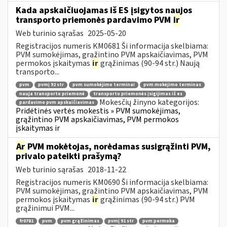
Kada apskaičiuojamas iš ES įsigytos naujos
transporto priemonės pardavimo PVM
ir
Web turinio sąrašas
2025-05-20
Registracijos numeris KM0681 Ši informacija skelbiama:
PVM sumokėjimas, grąžintino PVM apskaičiavimas, PVM
permokos įskaitymas
ir
grąžinimas (90-94 str.) Naują
transporto...
pvm
pvmį 92 str
pvm sumokėjimo terminai
pvm mokėjimo terminas
nauja transporto priemonė
transporto priemonės įsigijimas iš es
Mokesčių žinyno kategorijos:
pardavimo pvm apskaičiavimas
Pridėtinės vertės mokestis » PVM sumokėjimas,
grąžintino PVM apskaičiavimas, PVM permokos
įskaitymas ir
Ar
PVM mokėtojas, norėdamas susigrąžinti PVM,
privalo pateikti prašymą?
Web turinio sąrašas
2018-11-22
Registracijos numeris KM0690 Ši informacija skelbiama:
PVM sumokėjimas, grąžintino PVM apskaičiavimas, PVM
permokos įskaitymas
ir
grąžinimas (90-94 str.) PVM
grąžinimui PVM...
fr0781
pvm
pvm grąžinimas
pvmį 91 str
pvm permoka