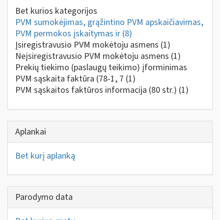
Bet kurios kategorijos
PVM sumokėjimas, grąžintino PVM apskaičiavimas,
PVM permokos įskaitymas ir
(8)
Įsiregistravusio PVM mokėtoju asmens
(1)
Neįsiregistravusio PVM mokėtoju asmens
(1)
Prekių tiekimo (paslaugų teikimo) įforminimas
PVM sąskaita faktūra (78-1, 7
(1)
PVM sąskaitos faktūros informacija (80 str.)
(1)
Aplankai
Bet kurį aplanką
Parodymo data