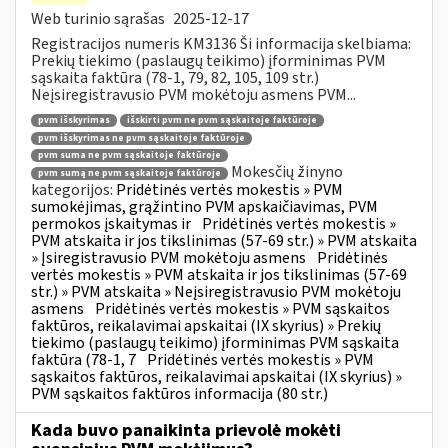
Web turinio sąrašas
2025-12-17
Registracijos numeris KM3136 Ši informacija skelbiama:
Prekių tiekimo (paslaugų teikimo) įforminimas PVM
sąskaita faktūra (78-1, 79, 82, 105, 109 str.)
Neįsiregistravusio PVM mokėtoju asmens PVM...
pvm išskyrimas
išskirti pvm ne pvm sąskaitoje faktūroje
pvm išskyrimas ne pvm sąskaitoje faktūroje
pvm suma ne pvm sąskaitoje faktūroje
Mokesčių žinyno
pvm sumą ne pvm sąskaitoje faktūroje
kategorijos:
Pridėtinės vertės mokestis » PVM
sumokėjimas, grąžintino PVM apskaičiavimas, PVM
permokos įskaitymas ir
Pridėtinės vertės mokestis »
PVM atskaita ir jos tikslinimas (57-69 str.) » PVM atskaita
» Įsiregistravusio PVM mokėtoju asmens
Pridėtinės
vertės mokestis » PVM atskaita ir jos tikslinimas (57-69
str.) » PVM atskaita » Neįsiregistravusio PVM mokėtoju
asmens
Pridėtinės vertės mokestis » PVM sąskaitos
faktūros, reikalavimai apskaitai (IX skyrius) » Prekių
tiekimo (paslaugų teikimo) įforminimas PVM sąskaita
faktūra (78-1, 7
Pridėtinės vertės mokestis » PVM
sąskaitos faktūros, reikalavimai apskaitai (IX skyrius) »
PVM sąskaitos faktūros informacija (80 str.)
Kada buvo panaikinta prievolė mokėti