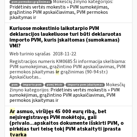
Mokesčių žinyno kategorijos:
pvm permokos grąžinimas
Pridėtinės vertės mokestis » PVM sumokėjimas,
grąžintino PVM apskaičiavimas, PVM permokos
įskaitymas ir
Kuriuose mokestinio laikotarpio PVM
deklaracijos laukeliuose turi būti deklaruotas
importo PVM, kuris įskaitomas (sumokamas)
VMI?
Web turinio sąrašas
2018-11-22
Registracijos numeris KM0685 Ši informacija skelbiama:
PVM sumokėjimas, grąžintino PVM apskaičiavimas, PVM
permokos įskaitymas
ir
grąžinimas (90-94 str.)
Apskaičiuotas...
Mokesčių
pvm
importo pvm
pvmį 94 str
importo pvm įskaitymas
žinyno kategorijos:
Pridėtinės vertės mokestis » PVM
sumokėjimas, grąžintino PVM apskaičiavimas, PVM
permokos įskaitymas ir
Ar
asmuo, viršijęs 45 000 eurų ribą, bet
neįsiregistravęs PVM mokėtoju, gali
(privalo...apskaitos dokumente išskirti PVM, o
pirkėjas turi teisę tokį PVM atskaityti įprasta
tvarka