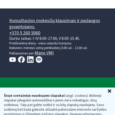
Konsultacijos mokesčių klausimais ir paslaugos
gyventojams:
+370 5 260 5060
Darbo laikas: I-IV 8.00-17.00, V 8.00-15.45.
Prieššventinę dieną - viena valanda trumpiau.
Kiekvieno mėnesio antrą penktadienį 8.00 val. - 12.00 val.
Mano VMI
Paklausimas per
Valstybinė mokesčių inspekcija prie Lietuvos
U
Respublikos finansų ministerijos
Šioje svetainėje naudojami slapukai
(angl. cookies). Būtinieji
slapukai įdiegiami automatiškai ir jiems nėra reikalingas Jūsų
Biudžetinė įstaiga. Juridinio asmens kodas — 188659752,
sutikimas. Taip pat galite sutikti ir su kitų slapukų naudojimu. Savo
adresas: Vasario 16-osios g. 14, 01107 Vilnius, Lietuva, el.paštas:
sutikimą bet kada galėsite atšaukti pakeisdami interneto naršyklės
vmi@vmi.lt
, E. pristatymo dėžutės adresas 188659752
nustatymus ir ištrindami įrašytus slapukus. Daugiau informacijos