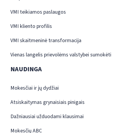
VMI teikiamos paslaugos
VMI kliento profilis
VMI skaitmeninė transformacija
Vienas langelis prievolėms valstybei sumokėti
NAUDINGA
Mokesčiai ir jų dydžiai
Atsiskaitymas grynaisiais pinigais
Dažniausiai užduodami klausimai
Mokesčių ABC