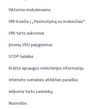
Viktorina moksleiviams
VMI kviečia į „Pasimatymą su mokesčiais“
VMI turto aukcionai
Įmonių VDU palyginimas
STOP šešėliui
Krašto apsaugos ministerijos informacija
Interneto svetainės atitikties paraiška
Ieškome turto savininkų
Nuorodos