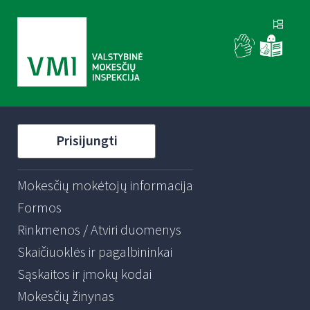
Prisijungti
Mokesčių mokėtojų informacija
Formos
Rinkmenos / Atviri duomenys
Skaičiuoklės ir pagalbininkai
Sąskaitos ir įmokų kodai
Mokesčių žinynas