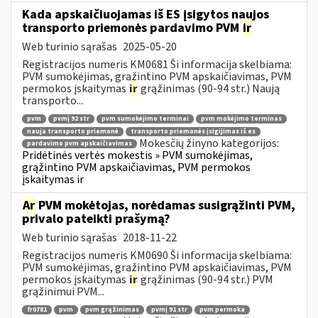
Kada apskaičiuojamas iš ES įsigytos naujos
transporto priemonės pardavimo PVM
ir
Web turinio sąrašas
2025-05-20
Registracijos numeris KM0681 Ši informacija skelbiama:
PVM sumokėjimas, grąžintino PVM apskaičiavimas, PVM
permokos įskaitymas
ir
grąžinimas (90-94 str.) Naują
transporto...
pvm
pvmį 92 str
pvm sumokėjimo terminai
pvm mokėjimo terminas
nauja transporto priemonė
transporto priemonės įsigijimas iš es
Mokesčių žinyno kategorijos:
pardavimo pvm apskaičiavimas
Pridėtinės vertės mokestis » PVM sumokėjimas,
grąžintino PVM apskaičiavimas, PVM permokos
įskaitymas ir
Ar
PVM mokėtojas, norėdamas susigrąžinti PVM,
privalo pateikti prašymą?
Web turinio sąrašas
2018-11-22
Registracijos numeris KM0690 Ši informacija skelbiama:
PVM sumokėjimas, grąžintino PVM apskaičiavimas, PVM
permokos įskaitymas
ir
grąžinimas (90-94 str.) PVM
grąžinimui PVM...
fr0781
pvm
pvm grąžinimas
pvmį 91 str
pvm permoka