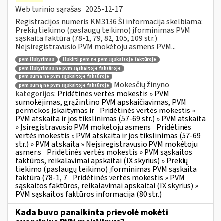
Web turinio sąrašas
2025-12-17
Registracijos numeris KM3136 Ši informacija skelbiama:
Prekių tiekimo (paslaugų teikimo) įforminimas PVM
sąskaita faktūra (78-1, 79, 82, 105, 109 str.)
Neįsiregistravusio PVM mokėtoju asmens PVM...
pvm išskyrimas
išskirti pvm ne pvm sąskaitoje faktūroje
pvm išskyrimas ne pvm sąskaitoje faktūroje
pvm suma ne pvm sąskaitoje faktūroje
Mokesčių žinyno
pvm sumą ne pvm sąskaitoje faktūroje
kategorijos:
Pridėtinės vertės mokestis » PVM
sumokėjimas, grąžintino PVM apskaičiavimas, PVM
permokos įskaitymas ir
Pridėtinės vertės mokestis »
PVM atskaita ir jos tikslinimas (57-69 str.) » PVM atskaita
» Įsiregistravusio PVM mokėtoju asmens
Pridėtinės
vertės mokestis » PVM atskaita ir jos tikslinimas (57-69
str.) » PVM atskaita » Neįsiregistravusio PVM mokėtoju
asmens
Pridėtinės vertės mokestis » PVM sąskaitos
faktūros, reikalavimai apskaitai (IX skyrius) » Prekių
tiekimo (paslaugų teikimo) įforminimas PVM sąskaita
faktūra (78-1, 7
Pridėtinės vertės mokestis » PVM
sąskaitos faktūros, reikalavimai apskaitai (IX skyrius) »
PVM sąskaitos faktūros informacija (80 str.)
Kada buvo panaikinta prievolė mokėti