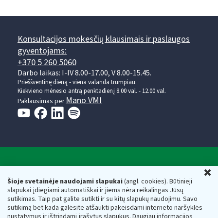
Konsultacijos mokesčių klausimais ir paslaugos
gyventojams:
+370 5 260 5060
Darbo laikas: I-IV 8.00-17.00, V 8.00-15.45.
Prieššventinę dieną - viena valanda trumpiau.
Kiekvieno mėnesio antrą penktadienį 8.00 val. - 12.00 val.
Mano VMI
Paklausimas per
Valstybinė mokesčių inspekcija prie Lietuvos
U
Respublikos finansų ministerijos
Šioje svetainėje naudojami slapukai
(angl. cookies). Būtinieji
slapukai įdiegiami automatiškai ir jiems nėra reikalingas Jūsų
Biudžetinė įstaiga. Juridinio asmens kodas — 188659752,
sutikimas. Taip pat galite sutikti ir su kitų slapukų naudojimu. Savo
adresas: Vasario 16-osios g. 14, 01107 Vilnius, Lietuva, el.paštas:
sutikimą bet kada galėsite atšaukti pakeisdami interneto naršyklės
vmi@vmi.lt
, E. pristatymo dėžutės adresas 188659752
nustatymus ir ištrindami įrašytus slapukus. Daugiau informacijos