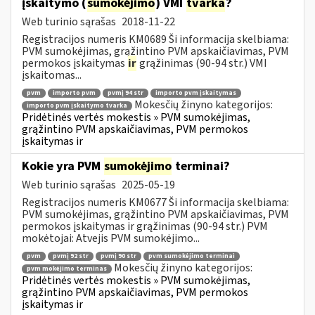
įskaitymo (
sumokėjimo
) VMI
tvarka
?
Web turinio sąrašas
2018-11-22
Registracijos numeris KM0689 Ši informacija skelbiama:
PVM sumokėjimas, grąžintino PVM apskaičiavimas, PVM
permokos įskaitymas
ir
grąžinimas (90-94 str.) VMI
įskaitomas...
pvm
importo pvm
pvmį 94 str
importo pvm įskaitymas
Mokesčių žinyno kategorijos:
importo pvm įskaitymo tvarka
Pridėtinės vertės mokestis » PVM sumokėjimas,
grąžintino PVM apskaičiavimas, PVM permokos
įskaitymas ir
Kokie yra PVM
sumokėjimo
terminai?
Web turinio sąrašas
2025-05-19
Registracijos numeris KM0677 Ši informacija skelbiama:
PVM sumokėjimas, grąžintino PVM apskaičiavimas, PVM
permokos įskaitymas ir grąžinimas (90-94 str.) PVM
mokėtojai: Atvejis PVM sumokėjimo...
pvm
pvmį 92 str
pvmį 90 str
pvm sumokėjimo terminai
Mokesčių žinyno kategorijos:
pvm mokėjimo terminas
Pridėtinės vertės mokestis » PVM sumokėjimas,
grąžintino PVM apskaičiavimas, PVM permokos
įskaitymas ir