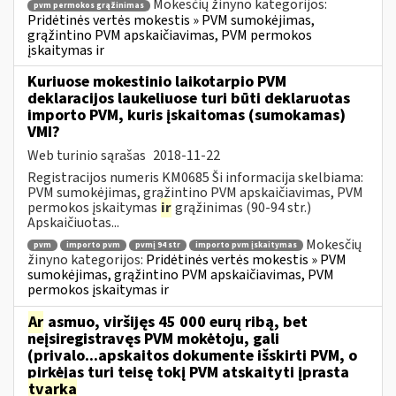
Mokesčių žinyno kategorijos:
pvm permokos grąžinimas
Pridėtinės vertės mokestis » PVM sumokėjimas,
grąžintino PVM apskaičiavimas, PVM permokos
įskaitymas ir
Kuriuose mokestinio laikotarpio PVM
deklaracijos laukeliuose turi būti deklaruotas
importo PVM, kuris įskaitomas (sumokamas)
VMI?
Web turinio sąrašas
2018-11-22
Registracijos numeris KM0685 Ši informacija skelbiama:
PVM sumokėjimas, grąžintino PVM apskaičiavimas, PVM
permokos įskaitymas
ir
grąžinimas (90-94 str.)
Apskaičiuotas...
Mokesčių
pvm
importo pvm
pvmį 94 str
importo pvm įskaitymas
žinyno kategorijos:
Pridėtinės vertės mokestis » PVM
sumokėjimas, grąžintino PVM apskaičiavimas, PVM
permokos įskaitymas ir
Ar
asmuo, viršijęs 45 000 eurų ribą, bet
neįsiregistravęs PVM mokėtoju, gali
(privalo...apskaitos dokumente išskirti PVM, o
pirkėjas turi teisę tokį PVM atskaityti įprasta
tvarka