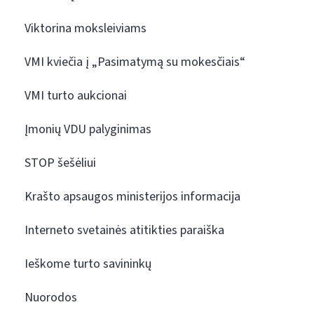
Viktorina moksleiviams
VMI kviečia į „Pasimatymą su mokesčiais“
VMI turto aukcionai
Įmonių VDU palyginimas
STOP šešėliui
Krašto apsaugos ministerijos informacija
Interneto svetainės atitikties paraiška
Ieškome turto savininkų
Nuorodos