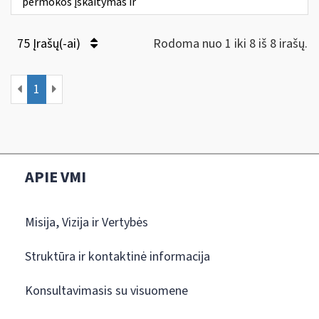
permokos įskaitymas ir
75 Įrašų(-ai)
Rodoma nuo 1 iki 8 iš 8 irašų.
1
APIE VMI
Misija, Vizija ir Vertybės
Struktūra ir kontaktinė informacija
Konsultavimasis su visuomene