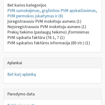
Bet kurios kategorijos
PVM sumokėjimas, grąžintino PVM apskaičiavimas,
PVM permokos įskaitymas ir
(8)
Įsiregistravusio PVM mokėtoju asmens
(1)
Neįsiregistravusio PVM mokėtoju asmens
(1)
Prekių tiekimo (paslaugų teikimo) įforminimas
PVM sąskaita faktūra (78-1, 7
(1)
PVM sąskaitos faktūros informacija (80 str.)
(1)
Aplankai
Bet kurį aplanką
Parodymo data