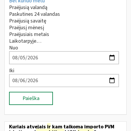
Bet kuriuo metu
Praėjusią valandą
Paskutines 24 valandas
Praėjusią savaitę
Praėjusį mėnesį
Praėjusiais metais
Laikotarpyje…
Nuo
Iki
Paieška
Kuriais atvejais
ir
kam taikoma importo PVM