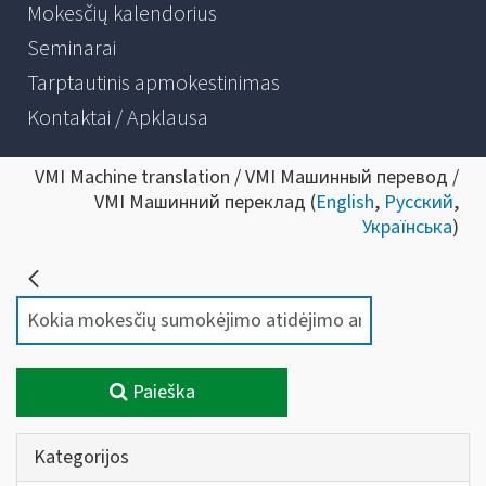
Mokesčių kalendorius
Seminarai
Tarptautinis apmokestinimas
Kontaktai / Apklausa
VMI Machine translation / VMI Машинный перевод /
VMI Машинний переклад (
English
,
Русский
,
Українська
)
Paieška
Kategorijos