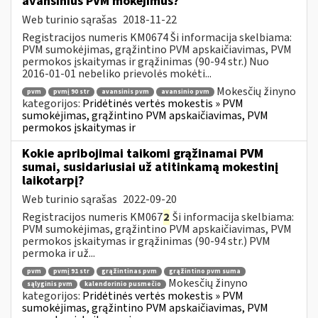
avansinius PVM mokėjimus?
Web turinio sąrašas
2018-11-22
Registracijos numeris KM0674 Ši informacija skelbiama:
PVM sumokėjimas, grąžintino PVM apskaičiavimas, PVM
permokos įskaitymas ir grąžinimas (90-94 str.) Nuo
2016-01-01 nebeliko prievolės mokėti...
Mokesčių žinyno
pvm
pvmį 90 str
avansinis pvm
avansinio pvm
kategorijos:
Pridėtinės vertės mokestis » PVM
sumokėjimas, grąžintino PVM apskaičiavimas, PVM
permokos įskaitymas ir
Kokie apribojimai taikomi grąžinamai PVM
sumai, susidariusiai už atitinkamą mokestinį
laikotarpį?
Web turinio sąrašas
2022-09-20
Registracijos numeris KM067
2
Ši informacija skelbiama:
PVM sumokėjimas, grąžintino PVM apskaičiavimas, PVM
permokos įskaitymas ir grąžinimas (90-94 str.) PVM
permoka ir už...
pvm
pvmį 91 str
grąžintinas pvm
grąžintino pvm suma
Mokesčių žinyno
sąlyginis pvm
kalendorinio pusmečio
kategorijos:
Pridėtinės vertės mokestis » PVM
sumokėjimas, grąžintino PVM apskaičiavimas, PVM