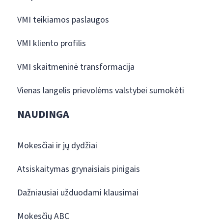
VMI teikiamos paslaugos
VMI kliento profilis
VMI skaitmeninė transformacija
Vienas langelis prievolėms valstybei sumokėti
NAUDINGA
Mokesčiai ir jų dydžiai
Atsiskaitymas grynaisiais pinigais
Dažniausiai užduodami klausimai
Mokesčių ABC