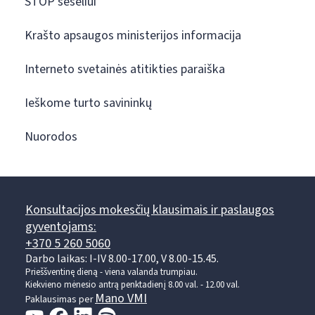
STOP šešėliui
Krašto apsaugos ministerijos informacija
Interneto svetainės atitikties paraiška
Ieškome turto savininkų
Nuorodos
Konsultacijos mokesčių klausimais ir paslaugos
gyventojams:
+370 5 260 5060
Darbo laikas: I-IV 8.00-17.00, V 8.00-15.45.
Prieššventinę dieną - viena valanda trumpiau.
Kiekvieno mėnesio antrą penktadienį 8.00 val. - 12.00 val.
Mano VMI
Paklausimas per