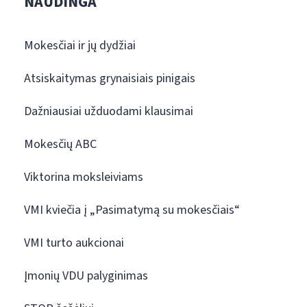
NAUDINGA
Mokesčiai ir jų dydžiai
Atsiskaitymas grynaisiais pinigais
Dažniausiai užduodami klausimai
Mokesčių ABC
Viktorina moksleiviams
VMI kviečia į „Pasimatymą su mokesčiais“
VMI turto aukcionai
Įmonių VDU palyginimas