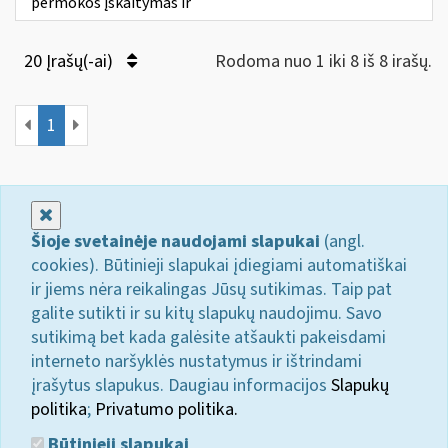
permokos įskaitymas ir
20 Įrašų(-ai)
Rodoma nuo 1 iki 8 iš 8 irašų.
1
Uždaryti
Šioje svetainėje naudojami slapukai
(angl.
cookies). Būtinieji slapukai įdiegiami automatiškai
ir jiems nėra reikalingas Jūsų sutikimas. Taip pat
galite sutikti ir su kitų slapukų naudojimu. Savo
sutikimą bet kada galėsite atšaukti pakeisdami
interneto naršyklės nustatymus ir ištrindami
įrašytus slapukus. Daugiau informacijos
Slapukų
politika
;
Privatumo politika.
Būtinieji slapukai