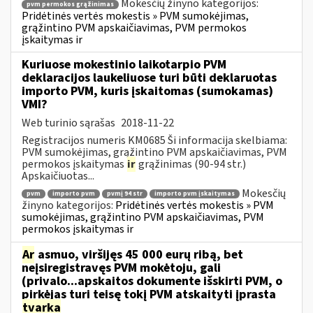
Mokesčių žinyno kategorijos:
pvm permokos grąžinimas
Pridėtinės vertės mokestis » PVM sumokėjimas,
grąžintino PVM apskaičiavimas, PVM permokos
įskaitymas ir
Kuriuose mokestinio laikotarpio PVM
deklaracijos laukeliuose turi būti deklaruotas
importo PVM, kuris įskaitomas (sumokamas)
VMI?
Web turinio sąrašas
2018-11-22
Registracijos numeris KM0685 Ši informacija skelbiama:
PVM sumokėjimas, grąžintino PVM apskaičiavimas, PVM
permokos įskaitymas
ir
grąžinimas (90-94 str.)
Apskaičiuotas...
Mokesčių
pvm
importo pvm
pvmį 94 str
importo pvm įskaitymas
žinyno kategorijos:
Pridėtinės vertės mokestis » PVM
sumokėjimas, grąžintino PVM apskaičiavimas, PVM
permokos įskaitymas ir
Ar
asmuo, viršijęs 45 000 eurų ribą, bet
neįsiregistravęs PVM mokėtoju, gali
(privalo...apskaitos dokumente išskirti PVM, o
pirkėjas turi teisę tokį PVM atskaityti įprasta
tvarka