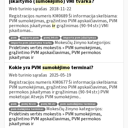
įskaitymo (
sumokėjimo
) VMI
tvarka
?
Web turinio sąrašas
2018-11-22
Registracijos numeris KM0689 Ši informacija skelbiama:
PVM sumokėjimas, grąžintino PVM apskaičiavimas, PVM
permokos įskaitymas
ir
grąžinimas (90-94 str.) VMI
įskaitomas...
pvm
importo pvm
pvmį 94 str
importo pvm įskaitymas
Mokesčių žinyno kategorijos:
importo pvm įskaitymo tvarka
Pridėtinės vertės mokestis » PVM sumokėjimas,
grąžintino PVM apskaičiavimas, PVM permokos
įskaitymas ir
Kokie yra PVM
sumokėjimo
terminai?
Web turinio sąrašas
2025-05-19
Registracijos numeris KM0677 Ši informacija skelbiama:
PVM sumokėjimas, grąžintino PVM apskaičiavimas, PVM
permokos įskaitymas ir grąžinimas (90-94 str.) PVM
mokėtojai: Atvejis PVM sumokėjimo...
pvm
pvmį 92 str
pvmį 90 str
pvm sumokėjimo terminai
Mokesčių žinyno kategorijos:
pvm mokėjimo terminas
Pridėtinės vertės mokestis » PVM sumokėjimas,
grąžintino PVM apskaičiavimas, PVM permokos
įskaitymas ir