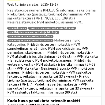
Web turinio sąrašas
2025-12-17
Registracijos numeris KM3136 Ši informacija skelbiama:
Prekių tiekimo (paslaugų teikimo) įforminimas PVM
sąskaita faktūra (78-1, 79, 82, 105, 109 str.)
Neįsiregistravusio PVM mokėtoju asmens PVM...
pvm išskyrimas
išskirti pvm ne pvm sąskaitoje faktūroje
pvm išskyrimas ne pvm sąskaitoje faktūroje
pvm suma ne pvm sąskaitoje faktūroje
Mokesčių žinyno
pvm sumą ne pvm sąskaitoje faktūroje
kategorijos:
Pridėtinės vertės mokestis » PVM
sumokėjimas, grąžintino PVM apskaičiavimas, PVM
permokos įskaitymas ir
Pridėtinės vertės mokestis »
PVM atskaita ir jos tikslinimas (57-69 str.) » PVM atskaita
» Įsiregistravusio PVM mokėtoju asmens
Pridėtinės
vertės mokestis » PVM atskaita ir jos tikslinimas (57-69
str.) » PVM atskaita » Neįsiregistravusio PVM mokėtoju
asmens
Pridėtinės vertės mokestis » PVM sąskaitos
faktūros, reikalavimai apskaitai (IX skyrius) » Prekių
tiekimo (paslaugų teikimo) įforminimas PVM sąskaita
faktūra (78-1, 7
Pridėtinės vertės mokestis » PVM
sąskaitos faktūros, reikalavimai apskaitai (IX skyrius) »
PVM sąskaitos faktūros informacija (80 str.)
Kada buvo panaikinta prievolė mokėti