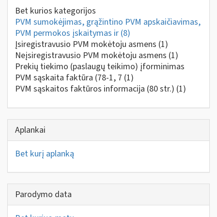
Bet kurios kategorijos
PVM sumokėjimas, grąžintino PVM apskaičiavimas,
PVM permokos įskaitymas ir
(8)
Įsiregistravusio PVM mokėtoju asmens
(1)
Neįsiregistravusio PVM mokėtoju asmens
(1)
Prekių tiekimo (paslaugų teikimo) įforminimas
PVM sąskaita faktūra (78-1, 7
(1)
PVM sąskaitos faktūros informacija (80 str.)
(1)
Aplankai
Bet kurį aplanką
Parodymo data