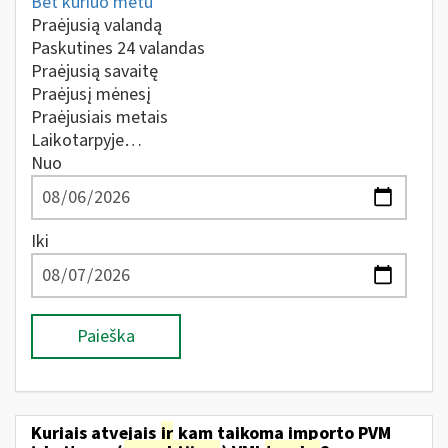
Bet kuriuo metu
Praėjusią valandą
Paskutines 24 valandas
Praėjusią savaitę
Praėjusį mėnesį
Praėjusiais metais
Laikotarpyje…
Nuo
Iki
Paieška
Kuriais atvejais
ir
kam taikoma importo PVM