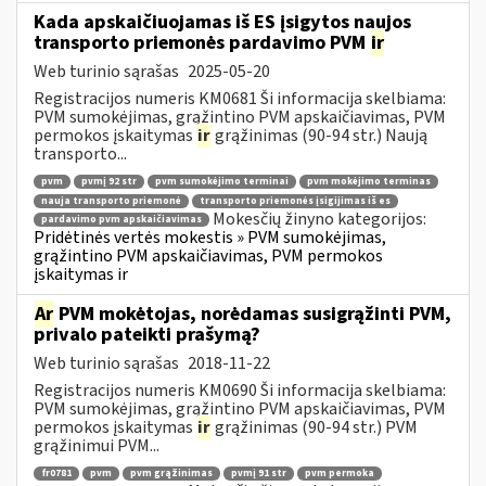
Kada apskaičiuojamas iš ES įsigytos naujos
transporto priemonės pardavimo PVM
ir
Web turinio sąrašas
2025-05-20
Registracijos numeris KM0681 Ši informacija skelbiama:
PVM sumokėjimas, grąžintino PVM apskaičiavimas, PVM
permokos įskaitymas
ir
grąžinimas (90-94 str.) Naują
transporto...
pvm
pvmį 92 str
pvm sumokėjimo terminai
pvm mokėjimo terminas
nauja transporto priemonė
transporto priemonės įsigijimas iš es
Mokesčių žinyno kategorijos:
pardavimo pvm apskaičiavimas
Pridėtinės vertės mokestis » PVM sumokėjimas,
grąžintino PVM apskaičiavimas, PVM permokos
įskaitymas ir
Ar
PVM mokėtojas, norėdamas susigrąžinti PVM,
privalo pateikti prašymą?
Web turinio sąrašas
2018-11-22
Registracijos numeris KM0690 Ši informacija skelbiama:
PVM sumokėjimas, grąžintino PVM apskaičiavimas, PVM
permokos įskaitymas
ir
grąžinimas (90-94 str.) PVM
grąžinimui PVM...
fr0781
pvm
pvm grąžinimas
pvmį 91 str
pvm permoka