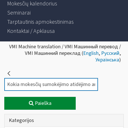
Mokesčių kalendorius
Seminarai
Tarptautinis apmokestinimas
Kontaktai / Apklausa
VMI Machine translation / VMI Машинный перевод /
VMI Машинний переклад (
English
,
Русский
,
Українська
)
Paieška
Kategorijos