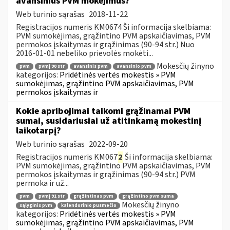
avansinius PVM mokėjimus?
Web turinio sąrašas
2018-11-22
Registracijos numeris KM0674 Ši informacija skelbiama:
PVM sumokėjimas, grąžintino PVM apskaičiavimas, PVM
permokos įskaitymas ir grąžinimas (90-94 str.) Nuo
2016-01-01 nebeliko prievolės mokėti...
Mokesčių žinyno
pvm
pvmį 90 str
avansinis pvm
avansinio pvm
kategorijos:
Pridėtinės vertės mokestis » PVM
sumokėjimas, grąžintino PVM apskaičiavimas, PVM
permokos įskaitymas ir
Kokie apribojimai taikomi grąžinamai PVM
sumai, susidariusiai už atitinkamą mokestinį
laikotarpį?
Web turinio sąrašas
2022-09-20
Registracijos numeris KM067
2
Ši informacija skelbiama:
PVM sumokėjimas, grąžintino PVM apskaičiavimas, PVM
permokos įskaitymas ir grąžinimas (90-94 str.) PVM
permoka ir už...
pvm
pvmį 91 str
grąžintinas pvm
grąžintino pvm suma
Mokesčių žinyno
sąlyginis pvm
kalendorinio pusmečio
kategorijos:
Pridėtinės vertės mokestis » PVM
sumokėjimas, grąžintino PVM apskaičiavimas, PVM