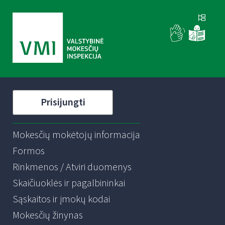
Prisijungti
Mokesčių mokėtojų informacija
Formos
Rinkmenos / Atviri duomenys
Skaičiuoklės ir pagalbininkai
Sąskaitos ir įmokų kodai
Mokesčių žinynas