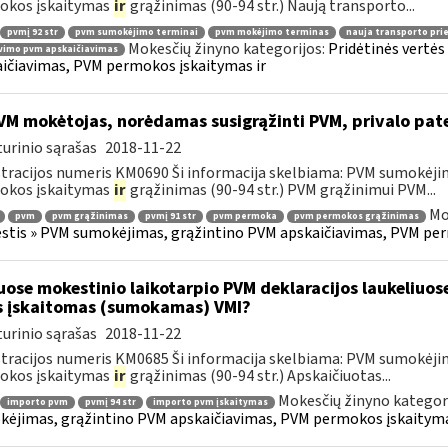
okos įskaitymas
ir
grąžinimas (90-94 str.) Naują transporto...
pvmį 92 str
pvm sumokėjimo terminai
pvm mokėjimo terminas
nauja transporto pr
Mokesčių žinyno kategorijos:
Pridėtinės vertė
vimo pvm apskaičiavimas
ičiavimas, PVM permokos įskaitymas ir
M mokėtojas, norėdamas susigrąžinti PVM, privalo pat
urinio sąrašas
2018-11-22
tracijos numeris KM0690 Ši informacija skelbiama: PVM sumokėji
okos įskaitymas
ir
grąžinimas (90-94 str.) PVM grąžinimui PVM...
Mo
pvm
pvm grąžinimas
pvmį 91 str
pvm permoka
pvm permokos grąžinimas
tis » PVM sumokėjimas, grąžintino PVM apskaičiavimas, PVM per
uose mokestinio laikotarpio PVM deklaracijos laukeliuos
s įskaitomas (sumokamas) VMI?
urinio sąrašas
2018-11-22
tracijos numeris KM0685 Ši informacija skelbiama: PVM sumokėji
okos įskaitymas
ir
grąžinimas (90-94 str.) Apskaičiuotas...
Mokesčių žinyno kategor
importo pvm
pvmį 94 str
importo pvm įskaitymas
ėjimas, grąžintino PVM apskaičiavimas, PVM permokos įskaityma