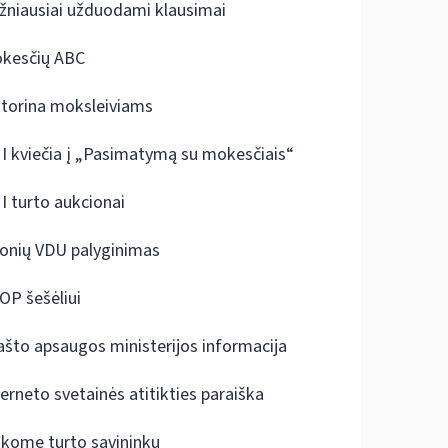
žniausiai užduodami klausimai
kesčių ABC
ktorina moksleiviams
I kviečia į „Pasimatymą su mokesčiais“
I turto aukcionai
onių VDU palyginimas
OP šešėliui
ašto apsaugos ministerijos informacija
terneto svetainės atitikties paraiška
škome turto savininkų