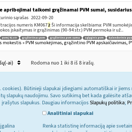
e apribojimai taikomi grąžinamai PVM sumai, susidariusi
urinio sąrašas
2022-09-20
tracijos numeris KM067
2
Ši informacija skelbiama: PVM sumokėji
kos įskaitymas ir grąžinimas (90-94 str.) PVM permoka ir už...
pvmį 91 str
grąžintinas pvm
grąžintino pvm suma
sąlyginis pvm
kalendorinio pu
s mokestis » PVM sumokėjimas, grąžintino PVM apskaičiavimas, P
šų(-ai)
Rodoma nuo 1 iki 8 iš 8 irašų.
. cookies). Būtinieji slapukai įdiegiami automatiškai ir jiems
u kitų slapukų naudojimu. Savo sutikimą bet kada galėsite atš
i įrašytus slapukus. Daugiau informacijos
Slapukų politika
;
Pr
Analitiniai slapukai
įgalina
Renka statistinę informaciją apie svetai