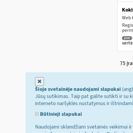
Koki
Web t
Regis
permo
pvm
vertė
75 Įra
Uždaryti
Šioje svetainėje naudojami slapukai
(angl
Jūsų sutikimas. Taip pat galite sutikti ir s
interneto naršyklės nustatymus ir ištrindam
Būtinieji slapukai
Naudojami sklandžiam svetainės veikimui ir 