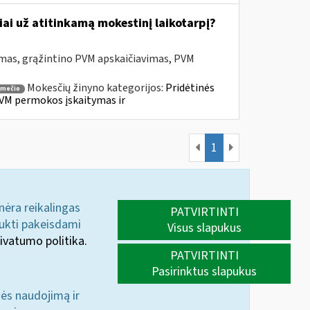
ai už atitinkamą mokestinį laikotarpį?
mas, grąžintino PVM apskaičiavimas, PVM
Mokesčių žinyno kategorijos:
Pridėtinės
smečio
VM permokos įskaitymas ir
1
 nėra reikalingas
PATVIRTINTI
aukti pakeisdami
Visus slapukus
ivatumo politika.
PATVIRTINTI
Pasirinktus slapukus
nės naudojimą ir