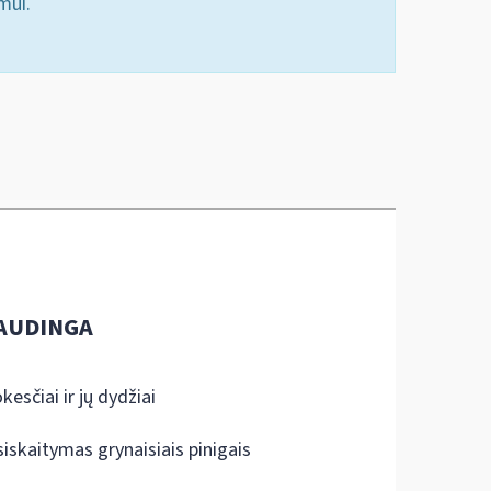
mui.
AUDINGA
kesčiai ir jų dydžiai
siskaitymas grynaisiais pinigais