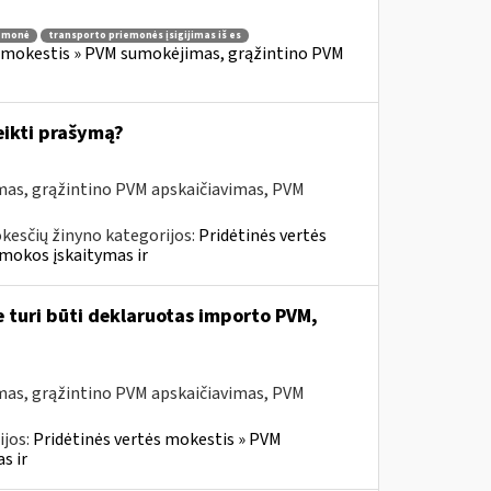
iemonė
transporto priemonės įsigijimas iš es
s mokestis » PVM sumokėjimas, grąžintino PVM
eikti prašymą?
mas, grąžintino PVM apskaičiavimas, PVM
kesčių žinyno kategorijos:
Pridėtinės vertės
mokos įskaitymas ir
e turi būti deklaruotas importo PVM,
mas, grąžintino PVM apskaičiavimas, PVM
ijos:
Pridėtinės vertės mokestis » PVM
s ir