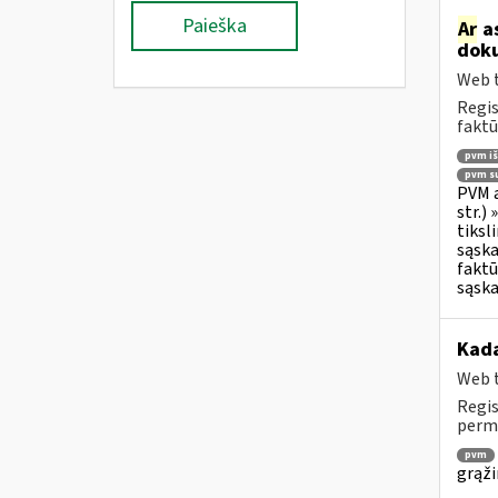
Paieška
Ar
as
doku
Web t
Regis
faktū
pvm i
pvm su
PVM a
str.)
tiksl
sąska
faktū
sąska
Kada
Web t
Regis
permo
pvm
grąži