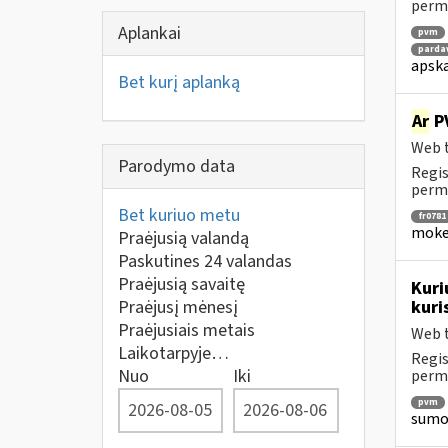
perm
Aplankai
pvm
parda
apska
Bet kurį aplanką
Ar
PV
Web t
Parodymo data
Regis
perm
Bet kuriuo metu
fr0781
mokes
Praėjusią valandą
Paskutines 24 valandas
Praėjusią savaitę
Kuri
Praėjusį mėnesį
kuri
Praėjusiais metais
Web t
Laikotarpyje…
Regis
Nuo
Iki
perm
pvm
sumok