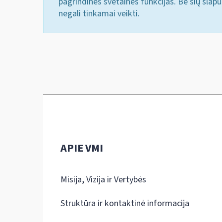
pagrindines svetainės funkcijas. Be šių slap
negali tinkamai veikti.
APIE VMI
Misija, Vizija ir Vertybės
Struktūra ir kontaktinė informacija