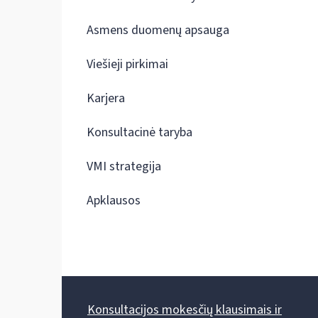
Asmens duomenų apsauga
Viešieji pirkimai
Karjera
Konsultacinė taryba
VMI strategija
Apklausos
Konsultacijos mokesčių klausimais ir