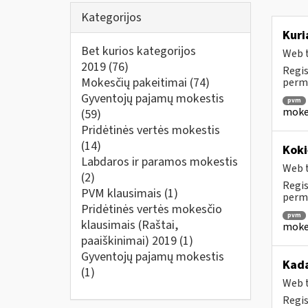
Kategorijos
Kuri
Bet kurios kategorijos
Web t
2019
(76)
Regis
Mokesčių pakeitimai
(74)
perm
Gyventojų pajamų mokestis
pvm
mokes
(59)
Pridėtinės vertės mokestis
(14)
Koki
Labdaros ir paramos mokestis
Web t
(2)
Regis
PVM klausimais
(1)
permo
Pridėtinės vertės mokesčio
pvm
klausimais (Raštai,
mokes
paaiškinimai) 2019
(1)
Gyventojų pajamų mokestis
Kada
(1)
Web t
Regis