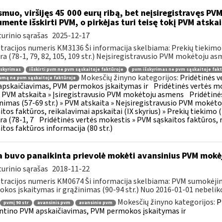
muo, viršijęs 45 000 eurų ribą, bet neįsiregistravęs PVM
mente išskirti PVM, o pirkėjas turi teisę tokį PVM atskai
urinio sąrašas
2025-12-17
tracijos numeris KM3136 Ši informacija skelbiama: Prekių tiekim
ra (78-1, 79, 82, 105, 109 str.) Neįsiregistravusio PVM mokėtoju as
šskyrimas
išskirti pvm ne pvm sąskaitoje faktūroje
pvm išskyrimas ne pvm sąskaitoje fakt
Mokesčių žinyno kategorijos:
Pridėtinės 
mą ne pvm sąskaitoje faktūroje
pskaičiavimas, PVM permokos įskaitymas ir
Pridėtinės vertės mo
 » PVM atskaita » Įsiregistravusio PVM mokėtoju asmens
Pridėtinė
inimas (57-69 str.) » PVM atskaita » Neįsiregistravusio PVM mokėt
itos faktūros, reikalavimai apskaitai (IX skyrius) » Prekių tiekim
ra (78-1, 7
Pridėtinės vertės mokestis » PVM sąskaitos faktūros, r
itos faktūros informacija (80 str.)
 buvo panaikinta prievolė mokėti avansinius PVM mokė
urinio sąrašas
2018-11-22
tracijos numeris KM0674 Ši informacija skelbiama: PVM sumokėji
kos įskaitymas ir grąžinimas (90-94 str.) Nuo 2016-01-01 nebeliko
Mokesčių žinyno kategorijos:
P
pvmį 90 str
avansinis pvm
avansinio pvm
ntino PVM apskaičiavimas, PVM permokos įskaitymas ir