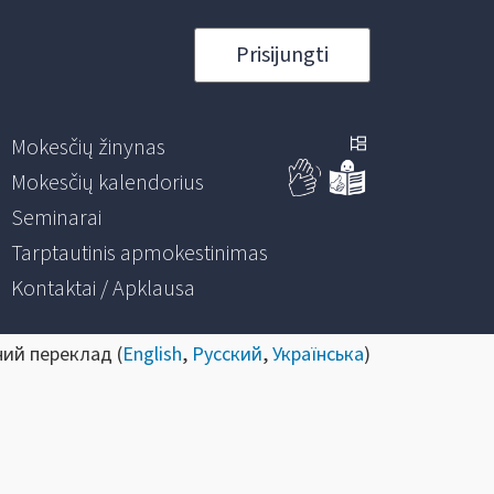
Prisijungti
Mokesčių žinynas
Mokesčių kalendorius
Seminarai
Tarptautinis apmokestinimas
Kontaktai / Apklausa
ний переклад (
English
,
Русский
,
Українська
)