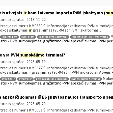
ais atvejais
ir
kam taikoma importo PVM įskaitymo (
su
urinio sąrašas
2018-11-22
tracijos numeris KM0689 Ši informacija skelbiama: PVM sumokėji
okos įskaitymas
ir
grąžinimas (90-94 str.) VMI įskaitomas...
M
importo pvm
pvmį 94 str
importo pvm įskaitymas
importo pvm įskaitymo tvarka
tis » PVM sumokėjimas, grąžintino PVM apskaičiavimas, PVM per
e yra PVM
sumokėjimo
terminai?
urinio sąrašas
2025-05-19
tracijos numeris KM0677 Ši informacija skelbiama: PVM sumokėji
kos įskaitymas ir grąžinimas (90-94 str.) PVM mokėtojai: Atvejis
Mokes
pvmį 92 str
pvmį 90 str
pvm sumokėjimo terminai
pvm mokėjimo terminas
tis » PVM sumokėjimas, grąžintino PVM apskaičiavimas, PVM per
 apskaičiuojamas iš ES įsigytos naujos transporto pr
urinio sąrašas
2025-05-20
tracijos numeris KM0681 Ši informacija skelbiama: PVM sumokėji