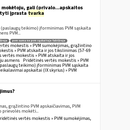
 mokėtoju, gali (privalo...apskaitos
tyti įprasta
tvarka
o (paslaugų teikimo) įforminimas PVM sąskaita
mens PVM...
ūroje
pvm suma ne pvm sąskaitoje faktūroje
vertės mokestis » PVM sumokėjimas, grąžintino
kestis » PVM atskaita ir jos tikslinimas (57-69
s vertės mokestis » PVM atskaita ir jos
oju asmens
Pridėtinės vertės mokestis » PVM
o (paslaugų teikimo) įforminimas PVM sąskaita
eikalavimai apskaitai (IX skyrius) » PVM
jimus?
mas, grąžintino PVM apskaičiavimas, PVM
 prievolės mokėti...
ridėtinės vertės mokestis » PVM sumokėjimas,