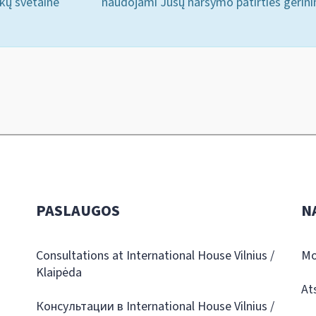
ukų svetainė
naudojami Jūsų naršymo patirties gerini
PASLAUGOS
N
Consultations at International House Vilnius /
Mo
Klaipėda
At
Консультации в International House Vilnius /