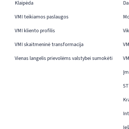
Klaipėda
Da
VMI teikiamos paslaugos
Mo
VMI kliento profilis
Vi
VMI skaitmeninė transformacija
VM
Vienas langelis prievolėms valstybei sumokėti
VM
Įm
ST
Kr
In
Ie