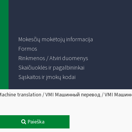
Mokesčių mokėtojų informacija
Formos
Rinkmenos / Atviri duomenys
Skaičiuoklės ir pagalbininkai
Sąskaitos ir įmokų kodai
Machine translation / VMI Машинный перевод / VMI Машин
Paieška