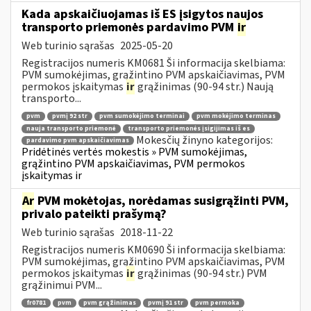
Kada apskaičiuojamas iš ES įsigytos naujos
transporto priemonės pardavimo PVM
ir
Web turinio sąrašas
2025-05-20
Registracijos numeris KM0681 Ši informacija skelbiama:
PVM sumokėjimas, grąžintino PVM apskaičiavimas, PVM
permokos įskaitymas
ir
grąžinimas (90-94 str.) Naują
transporto...
pvm
pvmį 92 str
pvm sumokėjimo terminai
pvm mokėjimo terminas
nauja transporto priemonė
transporto priemonės įsigijimas iš es
Mokesčių žinyno kategorijos:
pardavimo pvm apskaičiavimas
Pridėtinės vertės mokestis » PVM sumokėjimas,
grąžintino PVM apskaičiavimas, PVM permokos
įskaitymas ir
Ar
PVM mokėtojas, norėdamas susigrąžinti PVM,
privalo pateikti prašymą?
Web turinio sąrašas
2018-11-22
Registracijos numeris KM0690 Ši informacija skelbiama:
PVM sumokėjimas, grąžintino PVM apskaičiavimas, PVM
permokos įskaitymas
ir
grąžinimas (90-94 str.) PVM
grąžinimui PVM...
fr0781
pvm
pvm grąžinimas
pvmį 91 str
pvm permoka