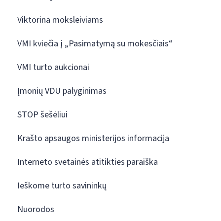
Viktorina moksleiviams
VMI kviečia į „Pasimatymą su mokesčiais“
VMI turto aukcionai
Įmonių VDU palyginimas
STOP šešėliui
Krašto apsaugos ministerijos informacija
Interneto svetainės atitikties paraiška
Ieškome turto savininkų
Nuorodos