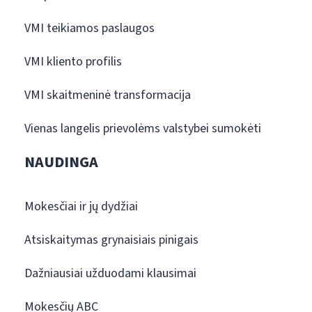
VMI teikiamos paslaugos
VMI kliento profilis
VMI skaitmeninė transformacija
Vienas langelis prievolėms valstybei sumokėti
NAUDINGA
Mokesčiai ir jų dydžiai
Atsiskaitymas grynaisiais pinigais
Dažniausiai užduodami klausimai
Mokesčių ABC