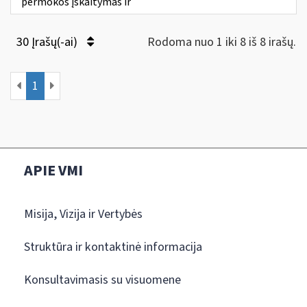
permokos įskaitymas ir
30 Įrašų(-ai)
Rodoma nuo 1 iki 8 iš 8 irašų.
1
APIE VMI
Misija, Vizija ir Vertybės
Struktūra ir kontaktinė informacija
Konsultavimasis su visuomene