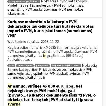
Mokesčių žinyno kategorijos:
pvm permokos grąžinimas
Pridėtinės vertės mokestis » PVM sumokėjimas,
grąžintino PVM apskaičiavimas, PVM permokos
įskaitymas ir
Kuriuose mokestinio laikotarpio PVM
deklaracijos laukeliuose turi būti deklaruotas
importo PVM, kuris įskaitomas (sumokamas)
VMI?
Web turinio sąrašas
2018-11-22
Registracijos numeris KM0685 Ši informacija skelbiama:
PVM sumokėjimas, grąžintino PVM apskaičiavimas, PVM
permokos įskaitymas
ir
grąžinimas (90-94 str.)
Apskaičiuotas...
Mokesčių
pvm
importo pvm
pvmį 94 str
importo pvm įskaitymas
žinyno kategorijos:
Pridėtinės vertės mokestis » PVM
sumokėjimas, grąžintino PVM apskaičiavimas, PVM
permokos įskaitymas ir
Ar
asmuo, viršijęs 45 000 eurų ribą, bet
neįsiregistravęs PVM mokėtoju, gali
(privalo...apskaitos dokumente išskirti PVM, o
pirkėjas turi teisę tokį PVM atskaityti įprasta
tvarka