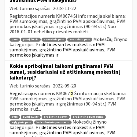
avansinius PVM mokėjimus?
Web turinio sąrašas
2018-11-22
Registracijos numeris KM0674 Ši informacija skelbiama:
PVM sumokėjimas, grąžintino PVM apskaičiavimas, PVM
permokos įskaitymas ir grąžinimas (90-94 str.) Nuo
2016-01-01 nebeliko prievolės mokėti...
Mokesčių žinyno
pvm
pvmį 90 str
avansinis pvm
avansinio pvm
kategorijos:
Pridėtinės vertės mokestis » PVM
sumokėjimas, grąžintino PVM apskaičiavimas, PVM
permokos įskaitymas ir
Kokie apribojimai taikomi grąžinamai PVM
sumai, susidariusiai už atitinkamą mokestinį
laikotarpį?
Web turinio sąrašas
2022-09-20
Registracijos numeris KM067
2
Ši informacija skelbiama:
PVM sumokėjimas, grąžintino PVM apskaičiavimas, PVM
permokos įskaitymas ir grąžinimas (90-94 str.) PVM
permoka ir už...
pvm
pvmį 91 str
grąžintinas pvm
grąžintino pvm suma
Mokesčių žinyno
sąlyginis pvm
kalendorinio pusmečio
kategorijos:
Pridėtinės vertės mokestis » PVM
sumokėjimas, grąžintino PVM apskaičiavimas, PVM