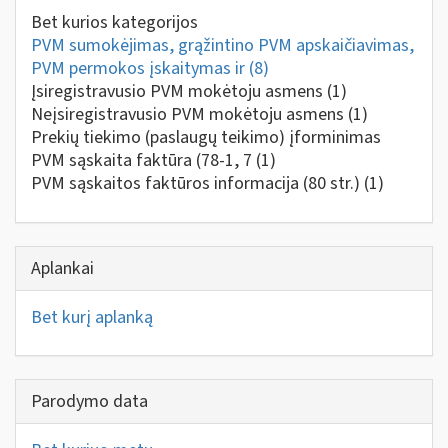
Bet kurios kategorijos
PVM sumokėjimas, grąžintino PVM apskaičiavimas,
PVM permokos įskaitymas ir
(8)
Įsiregistravusio PVM mokėtoju asmens
(1)
Neįsiregistravusio PVM mokėtoju asmens
(1)
Prekių tiekimo (paslaugų teikimo) įforminimas
PVM sąskaita faktūra (78-1, 7
(1)
PVM sąskaitos faktūros informacija (80 str.)
(1)
Aplankai
Bet kurį aplanką
Parodymo data