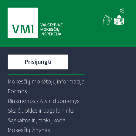
Prisijungti
Mokesčių mokėtojų informacija
Formos
Rinkmenos / Atviri duomenys
Skaičiuoklės ir pagalbininkai
Sąskaitos ir įmokų kodai
Mokesčių žinynas