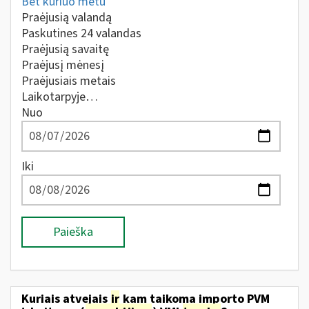
Bet kuriuo metu
Praėjusią valandą
Paskutines 24 valandas
Praėjusią savaitę
Praėjusį mėnesį
Praėjusiais metais
Laikotarpyje…
Nuo
Iki
Paieška
Kuriais atvejais
ir
kam taikoma importo PVM