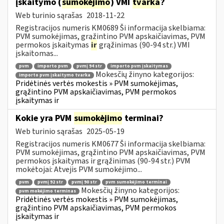
įskaitymo (
sumokėjimo
) VMI
tvarka
?
Web turinio sąrašas
2018-11-22
Registracijos numeris KM0689 Ši informacija skelbiama:
PVM sumokėjimas, grąžintino PVM apskaičiavimas, PVM
permokos įskaitymas
ir
grąžinimas (90-94 str.) VMI
įskaitomas...
pvm
importo pvm
pvmį 94 str
importo pvm įskaitymas
Mokesčių žinyno kategorijos:
importo pvm įskaitymo tvarka
Pridėtinės vertės mokestis » PVM sumokėjimas,
grąžintino PVM apskaičiavimas, PVM permokos
įskaitymas ir
Kokie yra PVM
sumokėjimo
terminai?
Web turinio sąrašas
2025-05-19
Registracijos numeris KM0677 Ši informacija skelbiama:
PVM sumokėjimas, grąžintino PVM apskaičiavimas, PVM
permokos įskaitymas ir grąžinimas (90-94 str.) PVM
mokėtojai: Atvejis PVM sumokėjimo...
pvm
pvmį 92 str
pvmį 90 str
pvm sumokėjimo terminai
Mokesčių žinyno kategorijos:
pvm mokėjimo terminas
Pridėtinės vertės mokestis » PVM sumokėjimas,
grąžintino PVM apskaičiavimas, PVM permokos
įskaitymas ir