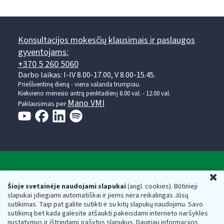
Konsultacijos mokesčių klausimais ir paslaugos
gyventojams:
+370 5 260 5060
Darbo laikas: I-IV 8.00-17.00, V 8.00-15.45.
Prieššventinę dieną - viena valanda trumpiau.
Kiekvieno mėnesio antrą penktadienį 8.00 val. - 12.00 val.
Mano VMI
Paklausimas per
Valstybinė mokesčių inspekcija prie Lietuvos
U
Respublikos finansų ministerijos
Šioje svetainėje naudojami slapukai
(angl. cookies). Būtinieji
slapukai įdiegiami automatiškai ir jiems nėra reikalingas Jūsų
Biudžetinė įstaiga. Juridinio asmens kodas — 188659752,
sutikimas. Taip pat galite sutikti ir su kitų slapukų naudojimu. Savo
adresas: Vasario 16-osios g. 14, 01107 Vilnius, Lietuva, el.paštas:
sutikimą bet kada galėsite atšaukti pakeisdami interneto naršyklės
vmi@vmi.lt
, E. pristatymo dėžutės adresas 188659752
nustatymus ir ištrindami įrašytus slapukus. Daugiau informacijos