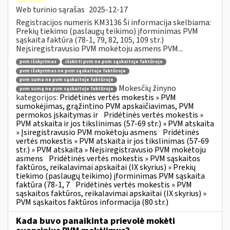
Web turinio sąrašas
2025-12-17
Registracijos numeris KM3136 Ši informacija skelbiama:
Prekių tiekimo (paslaugų teikimo) įforminimas PVM
sąskaita faktūra (78-1, 79, 82, 105, 109 str.)
Neįsiregistravusio PVM mokėtoju asmens PVM...
pvm išskyrimas
išskirti pvm ne pvm sąskaitoje faktūroje
pvm išskyrimas ne pvm sąskaitoje faktūroje
pvm suma ne pvm sąskaitoje faktūroje
Mokesčių žinyno
pvm sumą ne pvm sąskaitoje faktūroje
kategorijos:
Pridėtinės vertės mokestis » PVM
sumokėjimas, grąžintino PVM apskaičiavimas, PVM
permokos įskaitymas ir
Pridėtinės vertės mokestis »
PVM atskaita ir jos tikslinimas (57-69 str.) » PVM atskaita
» Įsiregistravusio PVM mokėtoju asmens
Pridėtinės
vertės mokestis » PVM atskaita ir jos tikslinimas (57-69
str.) » PVM atskaita » Neįsiregistravusio PVM mokėtoju
asmens
Pridėtinės vertės mokestis » PVM sąskaitos
faktūros, reikalavimai apskaitai (IX skyrius) » Prekių
tiekimo (paslaugų teikimo) įforminimas PVM sąskaita
faktūra (78-1, 7
Pridėtinės vertės mokestis » PVM
sąskaitos faktūros, reikalavimai apskaitai (IX skyrius) »
PVM sąskaitos faktūros informacija (80 str.)
Kada buvo panaikinta prievolė mokėti