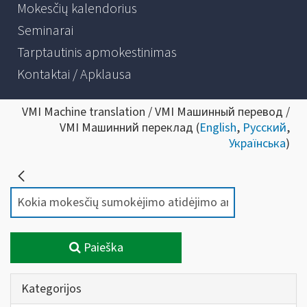
Mokesčių kalendorius
Seminarai
Tarptautinis apmokestinimas
Kontaktai / Apklausa
VMI Machine translation / VMI Машинный перевод /
VMI Машинний переклад (
English
,
Русский
,
Українська
)
Paieška
Kategorijos