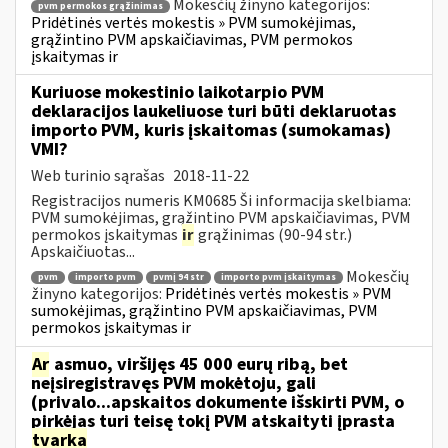
Mokesčių žinyno kategorijos:
pvm permokos grąžinimas
Pridėtinės vertės mokestis » PVM sumokėjimas,
grąžintino PVM apskaičiavimas, PVM permokos
įskaitymas ir
Kuriuose mokestinio laikotarpio PVM
deklaracijos laukeliuose turi būti deklaruotas
importo PVM, kuris įskaitomas (sumokamas)
VMI?
Web turinio sąrašas
2018-11-22
Registracijos numeris KM0685 Ši informacija skelbiama:
PVM sumokėjimas, grąžintino PVM apskaičiavimas, PVM
permokos įskaitymas
ir
grąžinimas (90-94 str.)
Apskaičiuotas...
Mokesčių
pvm
importo pvm
pvmį 94 str
importo pvm įskaitymas
žinyno kategorijos:
Pridėtinės vertės mokestis » PVM
sumokėjimas, grąžintino PVM apskaičiavimas, PVM
permokos įskaitymas ir
Ar
asmuo, viršijęs 45 000 eurų ribą, bet
neįsiregistravęs PVM mokėtoju, gali
(privalo...apskaitos dokumente išskirti PVM, o
pirkėjas turi teisę tokį PVM atskaityti įprasta
tvarka