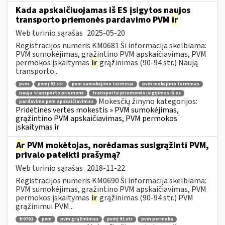
Kada apskaičiuojamas iš ES įsigytos naujos
transporto priemonės pardavimo PVM
ir
Web turinio sąrašas
2025-05-20
Registracijos numeris KM0681 Ši informacija skelbiama:
PVM sumokėjimas, grąžintino PVM apskaičiavimas, PVM
permokos įskaitymas
ir
grąžinimas (90-94 str.) Naują
transporto...
pvm
pvmį 92 str
pvm sumokėjimo terminai
pvm mokėjimo terminas
nauja transporto priemonė
transporto priemonės įsigijimas iš es
Mokesčių žinyno kategorijos:
pardavimo pvm apskaičiavimas
Pridėtinės vertės mokestis » PVM sumokėjimas,
grąžintino PVM apskaičiavimas, PVM permokos
įskaitymas ir
Ar
PVM mokėtojas, norėdamas susigrąžinti PVM,
privalo pateikti prašymą?
Web turinio sąrašas
2018-11-22
Registracijos numeris KM0690 Ši informacija skelbiama:
PVM sumokėjimas, grąžintino PVM apskaičiavimas, PVM
permokos įskaitymas
ir
grąžinimas (90-94 str.) PVM
grąžinimui PVM...
fr0781
pvm
pvm grąžinimas
pvmį 91 str
pvm permoka