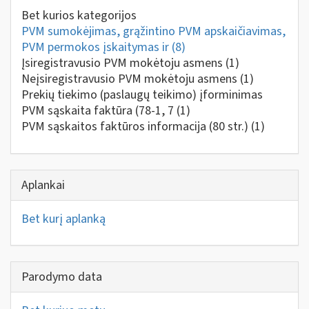
Bet kurios kategorijos
PVM sumokėjimas, grąžintino PVM apskaičiavimas,
PVM permokos įskaitymas ir
(8)
Įsiregistravusio PVM mokėtoju asmens
(1)
Neįsiregistravusio PVM mokėtoju asmens
(1)
Prekių tiekimo (paslaugų teikimo) įforminimas
PVM sąskaita faktūra (78-1, 7
(1)
PVM sąskaitos faktūros informacija (80 str.)
(1)
Aplankai
Bet kurį aplanką
Parodymo data