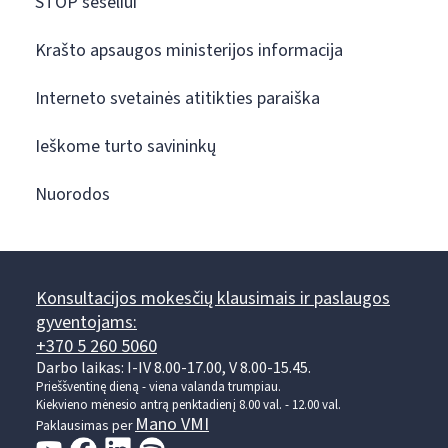
STOP šešėliui
Krašto apsaugos ministerijos informacija
Interneto svetainės atitikties paraiška
Ieškome turto savininkų
Nuorodos
Konsultacijos mokesčių klausimais ir paslaugos
gyventojams:
+370 5 260 5060
Darbo laikas: I-IV 8.00-17.00, V 8.00-15.45.
Prieššventinę dieną - viena valanda trumpiau.
Kiekvieno mėnesio antrą penktadienį 8.00 val. - 12.00 val.
Mano VMI
Paklausimas per