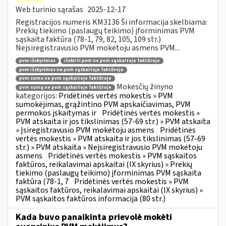
Web turinio sąrašas
2025-12-17
Registracijos numeris KM3136 Ši informacija skelbiama:
Prekių tiekimo (paslaugų teikimo) įforminimas PVM
sąskaita faktūra (78-1, 79, 82, 105, 109 str.)
Neįsiregistravusio PVM mokėtoju asmens PVM...
pvm išskyrimas
išskirti pvm ne pvm sąskaitoje faktūroje
pvm išskyrimas ne pvm sąskaitoje faktūroje
pvm suma ne pvm sąskaitoje faktūroje
Mokesčių žinyno
pvm sumą ne pvm sąskaitoje faktūroje
kategorijos:
Pridėtinės vertės mokestis » PVM
sumokėjimas, grąžintino PVM apskaičiavimas, PVM
permokos įskaitymas ir
Pridėtinės vertės mokestis »
PVM atskaita ir jos tikslinimas (57-69 str.) » PVM atskaita
» Įsiregistravusio PVM mokėtoju asmens
Pridėtinės
vertės mokestis » PVM atskaita ir jos tikslinimas (57-69
str.) » PVM atskaita » Neįsiregistravusio PVM mokėtoju
asmens
Pridėtinės vertės mokestis » PVM sąskaitos
faktūros, reikalavimai apskaitai (IX skyrius) » Prekių
tiekimo (paslaugų teikimo) įforminimas PVM sąskaita
faktūra (78-1, 7
Pridėtinės vertės mokestis » PVM
sąskaitos faktūros, reikalavimai apskaitai (IX skyrius) »
PVM sąskaitos faktūros informacija (80 str.)
Kada buvo panaikinta prievolė mokėti