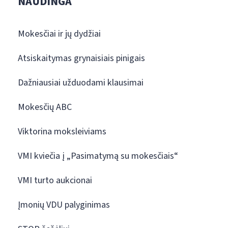
NAUDINGA
Mokesčiai ir jų dydžiai
Atsiskaitymas grynaisiais pinigais
Dažniausiai užduodami klausimai
Mokesčių ABC
Viktorina moksleiviams
VMI kviečia į „Pasimatymą su mokesčiais“
VMI turto aukcionai
Įmonių VDU palyginimas