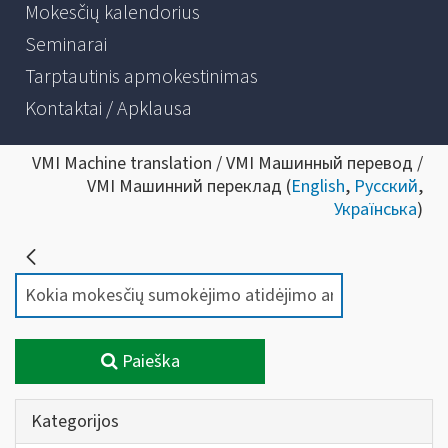
Mokesčių kalendorius
Seminarai
Tarptautinis apmokestinimas
Kontaktai / Apklausa
VMI Machine translation / VMI Машинный перевод /
VMI Машинний переклад (
English
,
Русский
,
Українська
)
Paieška
Kategorijos