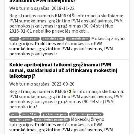
avansinius PVM mokėjimus?
Web turinio sąrašas
2018-11-22
Registracijos numeris KM0674 Ši informacija skelbiama:
PVM sumokėjimas, grąžintino PVM apskaičiavimas, PVM
permokos įskaitymas ir grąžinimas (90-94 str.) Nuo
2016-01-01 nebeliko prievolės mokėti...
Mokesčių žinyno
pvm
pvmį 90 str
avansinis pvm
avansinio pvm
kategorijos:
Pridėtinės vertės mokestis » PVM
sumokėjimas, grąžintino PVM apskaičiavimas, PVM
permokos įskaitymas ir
Kokie apribojimai taikomi grąžinamai PVM
sumai, susidariusiai už atitinkamą mokestinį
laikotarpį?
Web turinio sąrašas
2022-09-20
Registracijos numeris KM067
2
Ši informacija skelbiama:
PVM sumokėjimas, grąžintino PVM apskaičiavimas, PVM
permokos įskaitymas ir grąžinimas (90-94 str.) PVM
permoka ir už...
pvm
pvmį 91 str
grąžintinas pvm
grąžintino pvm suma
Mokesčių žinyno
sąlyginis pvm
kalendorinio pusmečio
kategorijos:
Pridėtinės vertės mokestis » PVM
sumokėjimas, grąžintino PVM apskaičiavimas, PVM