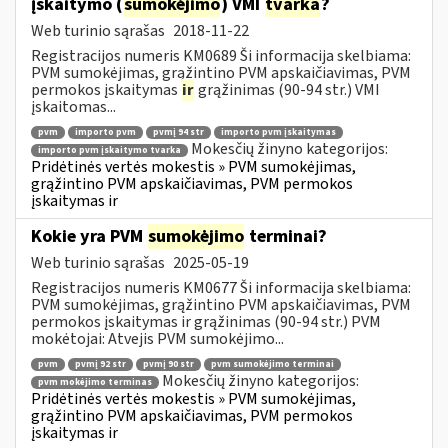
įskaitymo (
sumokėjimo
) VMI
tvarka
?
Web turinio sąrašas
2018-11-22
Registracijos numeris KM0689 Ši informacija skelbiama:
PVM sumokėjimas, grąžintino PVM apskaičiavimas, PVM
permokos įskaitymas
ir
grąžinimas (90-94 str.) VMI
įskaitomas...
pvm
importo pvm
pvmį 94 str
importo pvm įskaitymas
Mokesčių žinyno kategorijos:
importo pvm įskaitymo tvarka
Pridėtinės vertės mokestis » PVM sumokėjimas,
grąžintino PVM apskaičiavimas, PVM permokos
įskaitymas ir
Kokie yra PVM
sumokėjimo
terminai?
Web turinio sąrašas
2025-05-19
Registracijos numeris KM0677 Ši informacija skelbiama:
PVM sumokėjimas, grąžintino PVM apskaičiavimas, PVM
permokos įskaitymas ir grąžinimas (90-94 str.) PVM
mokėtojai: Atvejis PVM sumokėjimo...
pvm
pvmį 92 str
pvmį 90 str
pvm sumokėjimo terminai
Mokesčių žinyno kategorijos:
pvm mokėjimo terminas
Pridėtinės vertės mokestis » PVM sumokėjimas,
grąžintino PVM apskaičiavimas, PVM permokos
įskaitymas ir