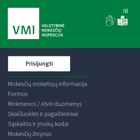
Prisijungti
Mokesčių mokėtojų informacija
Formos
Rinkmenos / Atviri duomenys
Skaičiuoklės ir pagalbininkai
Sąskaitos ir įmokų kodai
Mokesčių žinynas