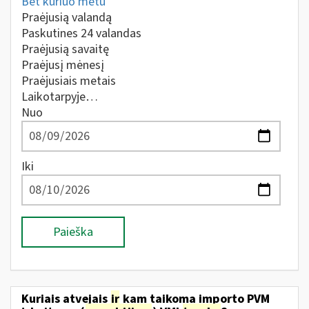
Bet kuriuo metu
Praėjusią valandą
Paskutines 24 valandas
Praėjusią savaitę
Praėjusį mėnesį
Praėjusiais metais
Laikotarpyje…
Nuo
Iki
Paieška
Kuriais atvejais
ir
kam taikoma importo PVM