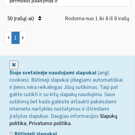
permokos įskaitymas ir
50 Įrašų(-ai)
Rodoma nuo 1 iki 8 iš 8 irašų.
1
Uždaryti
Šioje svetainėje naudojami slapukai
(angl.
cookies). Būtinieji slapukai įdiegiami automatiškai
ir jiems nėra reikalingas Jūsų sutikimas. Taip pat
galite sutikti ir su kitų slapukų naudojimu. Savo
sutikimą bet kada galėsite atšaukti pakeisdami
interneto naršyklės nustatymus ir ištrindami
įrašytus slapukus. Daugiau informacijos
Slapukų
politika
;
Privatumo politika.
Būtinieji slapukai