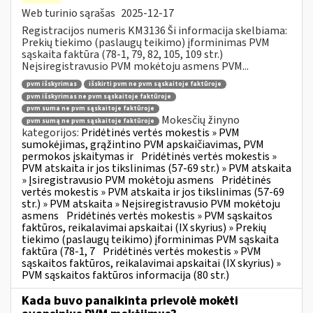
Web turinio sąrašas
2025-12-17
Registracijos numeris KM3136 Ši informacija skelbiama:
Prekių tiekimo (paslaugų teikimo) įforminimas PVM
sąskaita faktūra (78-1, 79, 82, 105, 109 str.)
Neįsiregistravusio PVM mokėtoju asmens PVM...
pvm išskyrimas
išskirti pvm ne pvm sąskaitoje faktūroje
pvm išskyrimas ne pvm sąskaitoje faktūroje
pvm suma ne pvm sąskaitoje faktūroje
Mokesčių žinyno
pvm sumą ne pvm sąskaitoje faktūroje
kategorijos:
Pridėtinės vertės mokestis » PVM
sumokėjimas, grąžintino PVM apskaičiavimas, PVM
permokos įskaitymas ir
Pridėtinės vertės mokestis »
PVM atskaita ir jos tikslinimas (57-69 str.) » PVM atskaita
» Įsiregistravusio PVM mokėtoju asmens
Pridėtinės
vertės mokestis » PVM atskaita ir jos tikslinimas (57-69
str.) » PVM atskaita » Neįsiregistravusio PVM mokėtoju
asmens
Pridėtinės vertės mokestis » PVM sąskaitos
faktūros, reikalavimai apskaitai (IX skyrius) » Prekių
tiekimo (paslaugų teikimo) įforminimas PVM sąskaita
faktūra (78-1, 7
Pridėtinės vertės mokestis » PVM
sąskaitos faktūros, reikalavimai apskaitai (IX skyrius) »
PVM sąskaitos faktūros informacija (80 str.)
Kada buvo panaikinta prievolė mokėti