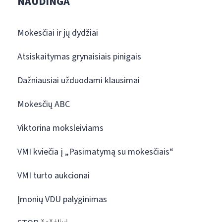
NAUDINGA
Mokesčiai ir jų dydžiai
Atsiskaitymas grynaisiais pinigais
Dažniausiai užduodami klausimai
Mokesčių ABC
Viktorina moksleiviams
VMI kviečia į „Pasimatymą su mokesčiais“
VMI turto aukcionai
Įmonių VDU palyginimas