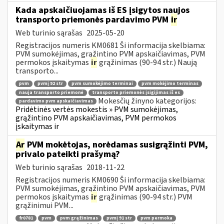
Kada apskaičiuojamas iš ES įsigytos naujos
transporto priemonės pardavimo PVM
ir
Web turinio sąrašas
2025-05-20
Registracijos numeris KM0681 Ši informacija skelbiama:
PVM sumokėjimas, grąžintino PVM apskaičiavimas, PVM
permokos įskaitymas
ir
grąžinimas (90-94 str.) Naują
transporto...
pvm
pvmį 92 str
pvm sumokėjimo terminai
pvm mokėjimo terminas
nauja transporto priemonė
transporto priemonės įsigijimas iš es
Mokesčių žinyno kategorijos:
pardavimo pvm apskaičiavimas
Pridėtinės vertės mokestis » PVM sumokėjimas,
grąžintino PVM apskaičiavimas, PVM permokos
įskaitymas ir
Ar
PVM mokėtojas, norėdamas susigrąžinti PVM,
privalo pateikti prašymą?
Web turinio sąrašas
2018-11-22
Registracijos numeris KM0690 Ši informacija skelbiama:
PVM sumokėjimas, grąžintino PVM apskaičiavimas, PVM
permokos įskaitymas
ir
grąžinimas (90-94 str.) PVM
grąžinimui PVM...
fr0781
pvm
pvm grąžinimas
pvmį 91 str
pvm permoka