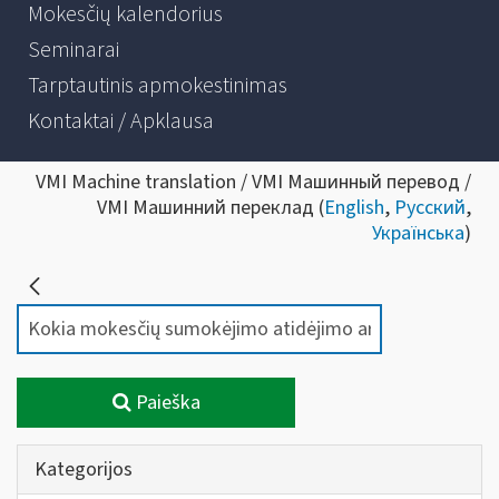
Mokesčių kalendorius
Seminarai
Tarptautinis apmokestinimas
Kontaktai / Apklausa
VMI Machine translation / VMI Машинный перевод /
VMI Машинний переклад (
English
,
Русский
,
Українська
)
Paieška
Kategorijos