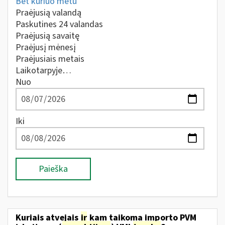
Bet kuriuo metu
Praėjusią valandą
Paskutines 24 valandas
Praėjusią savaitę
Praėjusį mėnesį
Praėjusiais metais
Laikotarpyje…
Nuo
Iki
Paieška
Kuriais atvejais
ir
kam taikoma importo PVM