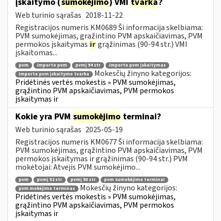
įskaitymo (
sumokėjimo
) VMI
tvarka
?
Web turinio sąrašas
2018-11-22
Registracijos numeris KM0689 Ši informacija skelbiama:
PVM sumokėjimas, grąžintino PVM apskaičiavimas, PVM
permokos įskaitymas
ir
grąžinimas (90-94 str.) VMI
įskaitomas...
pvm
importo pvm
pvmį 94 str
importo pvm įskaitymas
Mokesčių žinyno kategorijos:
importo pvm įskaitymo tvarka
Pridėtinės vertės mokestis » PVM sumokėjimas,
grąžintino PVM apskaičiavimas, PVM permokos
įskaitymas ir
Kokie yra PVM
sumokėjimo
terminai?
Web turinio sąrašas
2025-05-19
Registracijos numeris KM0677 Ši informacija skelbiama:
PVM sumokėjimas, grąžintino PVM apskaičiavimas, PVM
permokos įskaitymas ir grąžinimas (90-94 str.) PVM
mokėtojai: Atvejis PVM sumokėjimo...
pvm
pvmį 92 str
pvmį 90 str
pvm sumokėjimo terminai
Mokesčių žinyno kategorijos:
pvm mokėjimo terminas
Pridėtinės vertės mokestis » PVM sumokėjimas,
grąžintino PVM apskaičiavimas, PVM permokos
įskaitymas ir