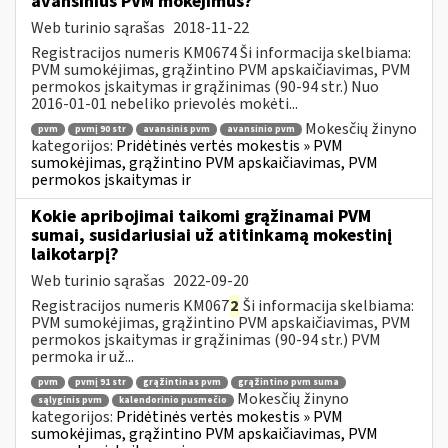
avansinius PVM mokėjimus?
Web turinio sąrašas
2018-11-22
Registracijos numeris KM0674 Ši informacija skelbiama:
PVM sumokėjimas, grąžintino PVM apskaičiavimas, PVM
permokos įskaitymas ir grąžinimas (90-94 str.) Nuo
2016-01-01 nebeliko prievolės mokėti...
Mokesčių žinyno
pvm
pvmį 90 str
avansinis pvm
avansinio pvm
kategorijos:
Pridėtinės vertės mokestis » PVM
sumokėjimas, grąžintino PVM apskaičiavimas, PVM
permokos įskaitymas ir
Kokie apribojimai taikomi grąžinamai PVM
sumai, susidariusiai už atitinkamą mokestinį
laikotarpį?
Web turinio sąrašas
2022-09-20
Registracijos numeris KM067
2
Ši informacija skelbiama:
PVM sumokėjimas, grąžintino PVM apskaičiavimas, PVM
permokos įskaitymas ir grąžinimas (90-94 str.) PVM
permoka ir už...
pvm
pvmį 91 str
grąžintinas pvm
grąžintino pvm suma
Mokesčių žinyno
sąlyginis pvm
kalendorinio pusmečio
kategorijos:
Pridėtinės vertės mokestis » PVM
sumokėjimas, grąžintino PVM apskaičiavimas, PVM