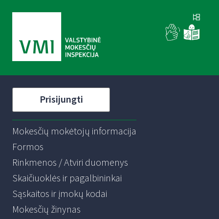
Prisijungti
Mokesčių mokėtojų informacija
Formos
Rinkmenos / Atviri duomenys
Skaičiuoklės ir pagalbininkai
Sąskaitos ir įmokų kodai
Mokesčių žinynas