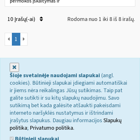
permokos įskaitymas ir
10 Įrašų(-ai)
Rodoma nuo 1 iki 8 iš 8 irašų.
1
Uždaryti
Šioje svetainėje naudojami slapukai
(angl.
cookies). Būtinieji slapukai įdiegiami automatiškai
ir jiems nėra reikalingas Jūsų sutikimas. Taip pat
galite sutikti ir su kitų slapukų naudojimu. Savo
sutikimą bet kada galėsite atšaukti pakeisdami
interneto naršyklės nustatymus ir ištrindami
įrašytus slapukus. Daugiau informacijos
Slapukų
politika
;
Privatumo politika.
Būtinieji slapukai