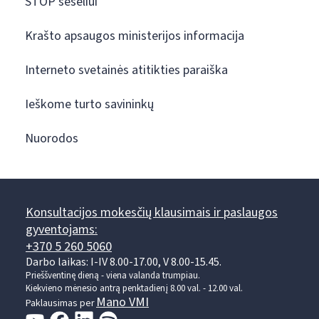
STOP šešėliui
Krašto apsaugos ministerijos informacija
Interneto svetainės atitikties paraiška
Ieškome turto savininkų
Nuorodos
Konsultacijos mokesčių klausimais ir paslaugos
gyventojams:
+370 5 260 5060
Darbo laikas: I-IV 8.00-17.00, V 8.00-15.45.
Prieššventinę dieną - viena valanda trumpiau.
Kiekvieno mėnesio antrą penktadienį 8.00 val. - 12.00 val.
Mano VMI
Paklausimas per