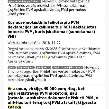
Mokesčių žinyno kategorijos:
pvm permokos grąžinimas
Pridėtinės vertės mokestis » PVM sumokėjimas,
grąžintino PVM apskaičiavimas, PVM permokos
įskaitymas ir
Kuriuose mokestinio laikotarpio PVM
deklaracijos laukeliuose turi būti deklaruotas
importo PVM, kuris įskaitomas (sumokamas)
VMI?
Web turinio sąrašas
2018-11-22
Registracijos numeris KM0685 Ši informacija skelbiama:
PVM sumokėjimas, grąžintino PVM apskaičiavimas, PVM
permokos įskaitymas
ir
grąžinimas (90-94 str.)
Apskaičiuotas...
Mokesčių
pvm
importo pvm
pvmį 94 str
importo pvm įskaitymas
žinyno kategorijos:
Pridėtinės vertės mokestis » PVM
sumokėjimas, grąžintino PVM apskaičiavimas, PVM
permokos įskaitymas ir
Ar
asmuo, viršijęs 45 000 eurų ribą, bet
neįsiregistravęs PVM mokėtoju, gali
(privalo...apskaitos dokumente išskirti PVM, o
pirkėjas turi teisę tokį PVM atskaityti įprasta
tvarka