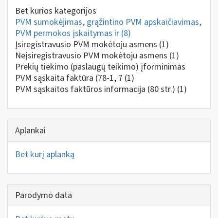
Bet kurios kategorijos
PVM sumokėjimas, grąžintino PVM apskaičiavimas,
PVM permokos įskaitymas ir
(8)
Įsiregistravusio PVM mokėtoju asmens
(1)
Neįsiregistravusio PVM mokėtoju asmens
(1)
Prekių tiekimo (paslaugų teikimo) įforminimas
PVM sąskaita faktūra (78-1, 7
(1)
PVM sąskaitos faktūros informacija (80 str.)
(1)
Aplankai
Bet kurį aplanką
Parodymo data