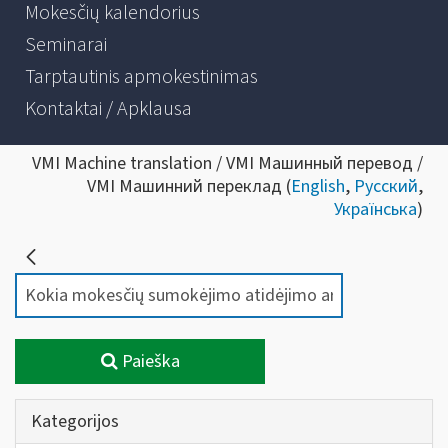
Mokesčių kalendorius
Seminarai
Tarptautinis apmokestinimas
Kontaktai / Apklausa
VMI Machine translation / VMI Машинный перевод /
VMI Машинний переклад (
English
,
Русский
,
Українська
)
Paieška
Kategorijos