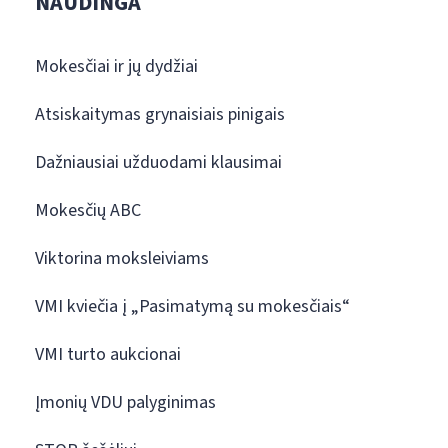
NAUDINGA
Mokesčiai ir jų dydžiai
Atsiskaitymas grynaisiais pinigais
Dažniausiai užduodami klausimai
Mokesčių ABC
Viktorina moksleiviams
VMI kviečia į „Pasimatymą su mokesčiais“
VMI turto aukcionai
Įmonių VDU palyginimas