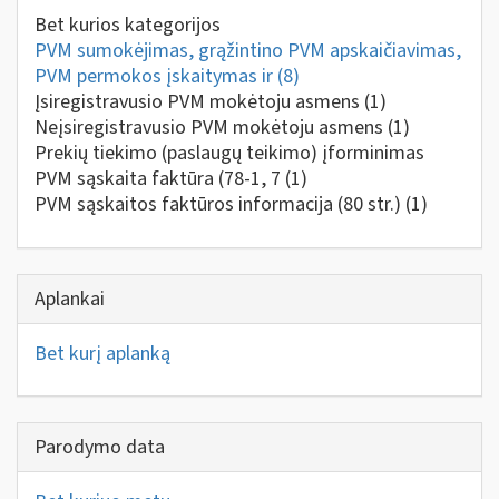
Bet kurios kategorijos
PVM sumokėjimas, grąžintino PVM apskaičiavimas,
PVM permokos įskaitymas ir
(8)
Įsiregistravusio PVM mokėtoju asmens
(1)
Neįsiregistravusio PVM mokėtoju asmens
(1)
Prekių tiekimo (paslaugų teikimo) įforminimas
PVM sąskaita faktūra (78-1, 7
(1)
PVM sąskaitos faktūros informacija (80 str.)
(1)
Aplankai
Bet kurį aplanką
Parodymo data