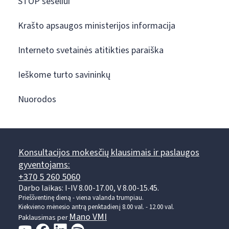
STOP šešėliui
Krašto apsaugos ministerijos informacija
Interneto svetainės atitikties paraiška
Ieškome turto savininkų
Nuorodos
Konsultacijos mokesčių klausimais ir paslaugos
gyventojams:
+370 5 260 5060
Darbo laikas: I-IV 8.00-17.00, V 8.00-15.45.
Prieššventinę dieną - viena valanda trumpiau.
Kiekvieno mėnesio antrą penktadienį 8.00 val. - 12.00 val.
Mano VMI
Paklausimas per