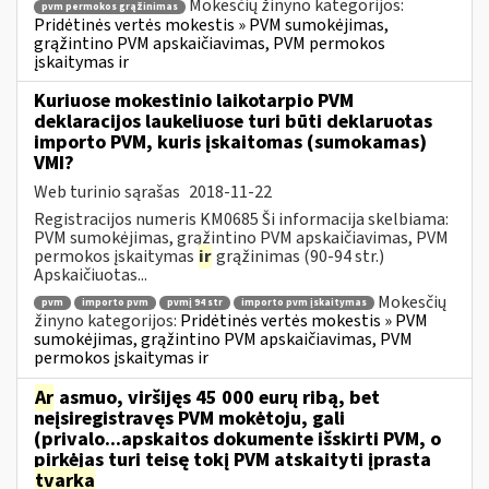
Mokesčių žinyno kategorijos:
pvm permokos grąžinimas
Pridėtinės vertės mokestis » PVM sumokėjimas,
grąžintino PVM apskaičiavimas, PVM permokos
įskaitymas ir
Kuriuose mokestinio laikotarpio PVM
deklaracijos laukeliuose turi būti deklaruotas
importo PVM, kuris įskaitomas (sumokamas)
VMI?
Web turinio sąrašas
2018-11-22
Registracijos numeris KM0685 Ši informacija skelbiama:
PVM sumokėjimas, grąžintino PVM apskaičiavimas, PVM
permokos įskaitymas
ir
grąžinimas (90-94 str.)
Apskaičiuotas...
Mokesčių
pvm
importo pvm
pvmį 94 str
importo pvm įskaitymas
žinyno kategorijos:
Pridėtinės vertės mokestis » PVM
sumokėjimas, grąžintino PVM apskaičiavimas, PVM
permokos įskaitymas ir
Ar
asmuo, viršijęs 45 000 eurų ribą, bet
neįsiregistravęs PVM mokėtoju, gali
(privalo...apskaitos dokumente išskirti PVM, o
pirkėjas turi teisę tokį PVM atskaityti įprasta
tvarka