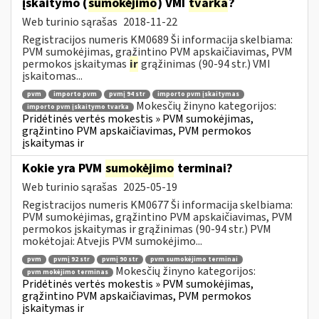
įskaitymo (
sumokėjimo
) VMI
tvarka
?
Web turinio sąrašas
2018-11-22
Registracijos numeris KM0689 Ši informacija skelbiama:
PVM sumokėjimas, grąžintino PVM apskaičiavimas, PVM
permokos įskaitymas
ir
grąžinimas (90-94 str.) VMI
įskaitomas...
pvm
importo pvm
pvmį 94 str
importo pvm įskaitymas
Mokesčių žinyno kategorijos:
importo pvm įskaitymo tvarka
Pridėtinės vertės mokestis » PVM sumokėjimas,
grąžintino PVM apskaičiavimas, PVM permokos
įskaitymas ir
Kokie yra PVM
sumokėjimo
terminai?
Web turinio sąrašas
2025-05-19
Registracijos numeris KM0677 Ši informacija skelbiama:
PVM sumokėjimas, grąžintino PVM apskaičiavimas, PVM
permokos įskaitymas ir grąžinimas (90-94 str.) PVM
mokėtojai: Atvejis PVM sumokėjimo...
pvm
pvmį 92 str
pvmį 90 str
pvm sumokėjimo terminai
Mokesčių žinyno kategorijos:
pvm mokėjimo terminas
Pridėtinės vertės mokestis » PVM sumokėjimas,
grąžintino PVM apskaičiavimas, PVM permokos
įskaitymas ir