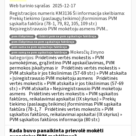
Web turinio sąrašas
2025-12-17
Registracijos numeris KM3136 Ši informacija skelbiama:
Prekių tiekimo (paslaugų teikimo) įforminimas PVM
sąskaita faktūra (78-1, 79, 82, 105, 109 str.)
Neįsiregistravusio PVM mokėtoju asmens PVM...
pvm išskyrimas
išskirti pvm ne pvm sąskaitoje faktūroje
pvm išskyrimas ne pvm sąskaitoje faktūroje
pvm suma ne pvm sąskaitoje faktūroje
Mokesčių žinyno
pvm sumą ne pvm sąskaitoje faktūroje
kategorijos:
Pridėtinės vertės mokestis » PVM
sumokėjimas, grąžintino PVM apskaičiavimas, PVM
permokos įskaitymas ir
Pridėtinės vertės mokestis »
PVM atskaita ir jos tikslinimas (57-69 str.) » PVM atskaita
» Įsiregistravusio PVM mokėtoju asmens
Pridėtinės
vertės mokestis » PVM atskaita ir jos tikslinimas (57-69
str.) » PVM atskaita » Neįsiregistravusio PVM mokėtoju
asmens
Pridėtinės vertės mokestis » PVM sąskaitos
faktūros, reikalavimai apskaitai (IX skyrius) » Prekių
tiekimo (paslaugų teikimo) įforminimas PVM sąskaita
faktūra (78-1, 7
Pridėtinės vertės mokestis » PVM
sąskaitos faktūros, reikalavimai apskaitai (IX skyrius) »
PVM sąskaitos faktūros informacija (80 str.)
Kada buvo panaikinta prievolė mokėti