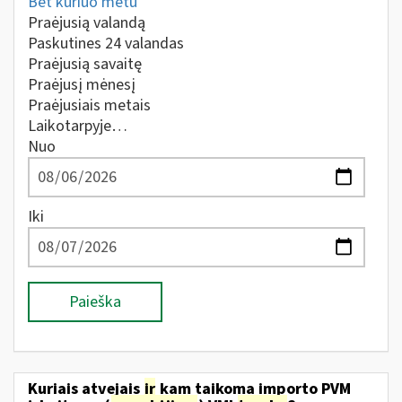
Bet kuriuo metu
Praėjusią valandą
Paskutines 24 valandas
Praėjusią savaitę
Praėjusį mėnesį
Praėjusiais metais
Laikotarpyje…
Nuo
Iki
Paieška
Kuriais atvejais
ir
kam taikoma importo PVM