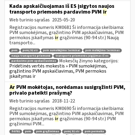
Kada apskaičiuojamas iš ES įsigytos naujos
transporto priemonės pardavimo PVM
ir
Web turinio sąrašas
2025-05-20
Registracijos numeris KM0681 Ši informacija skelbiama:
PVM sumokėjimas, grąžintino PVM apskaičiavimas, PVM
permokos įskaitymas
ir
grąžinimas (90-94 str.) Naują
transporto...
pvm
pvmį 92 str
pvm sumokėjimo terminai
pvm mokėjimo terminas
nauja transporto priemonė
transporto priemonės įsigijimas iš es
Mokesčių žinyno kategorijos:
pardavimo pvm apskaičiavimas
Pridėtinės vertės mokestis » PVM sumokėjimas,
grąžintino PVM apskaičiavimas, PVM permokos
įskaitymas ir
Ar
PVM mokėtojas, norėdamas susigrąžinti PVM,
privalo pateikti prašymą?
Web turinio sąrašas
2018-11-22
Registracijos numeris KM0690 Ši informacija skelbiama:
PVM sumokėjimas, grąžintino PVM apskaičiavimas, PVM
permokos įskaitymas
ir
grąžinimas (90-94 str.) PVM
grąžinimui PVM...
fr0781
pvm
pvm grąžinimas
pvmį 91 str
pvm permoka