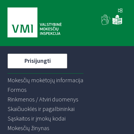
Prisijungti
Mokesčių mokėtojų informacija
Formos
Rinkmenos / Atviri duomenys
Skaičiuoklės ir pagalbininkai
Sąskaitos ir įmokų kodai
Mokesčių žinynas