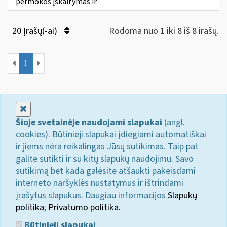
permokos įskaitymas ir
20 Įrašų(-ai)
Rodoma nuo 1 iki 8 iš 8 irašų.
1
Uždaryti
Šioje svetainėje naudojami slapukai
(angl.
cookies). Būtinieji slapukai įdiegiami automatiškai
ir jiems nėra reikalingas Jūsų sutikimas. Taip pat
galite sutikti ir su kitų slapukų naudojimu. Savo
sutikimą bet kada galėsite atšaukti pakeisdami
interneto naršyklės nustatymus ir ištrindami
įrašytus slapukus. Daugiau informacijos
Slapukų
politika
;
Privatumo politika.
Būtinieji slapukai