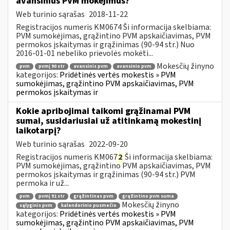
avansinius PVM mokėjimus?
Web turinio sąrašas
2018-11-22
Registracijos numeris KM0674 Ši informacija skelbiama:
PVM sumokėjimas, grąžintino PVM apskaičiavimas, PVM
permokos įskaitymas ir grąžinimas (90-94 str.) Nuo
2016-01-01 nebeliko prievolės mokėti...
Mokesčių žinyno
pvm
pvmį 90 str
avansinis pvm
avansinio pvm
kategorijos:
Pridėtinės vertės mokestis » PVM
sumokėjimas, grąžintino PVM apskaičiavimas, PVM
permokos įskaitymas ir
Kokie apribojimai taikomi grąžinamai PVM
sumai, susidariusiai už atitinkamą mokestinį
laikotarpį?
Web turinio sąrašas
2022-09-20
Registracijos numeris KM067
2
Ši informacija skelbiama:
PVM sumokėjimas, grąžintino PVM apskaičiavimas, PVM
permokos įskaitymas ir grąžinimas (90-94 str.) PVM
permoka ir už...
pvm
pvmį 91 str
grąžintinas pvm
grąžintino pvm suma
Mokesčių žinyno
sąlyginis pvm
kalendorinio pusmečio
kategorijos:
Pridėtinės vertės mokestis » PVM
sumokėjimas, grąžintino PVM apskaičiavimas, PVM