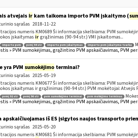
ais atvejais
ir
kam taikoma importo PVM įskaitymo (
su
urinio sąrašas
2018-11-22
tracijos numeris KM0689 Ši informacija skelbiama: PVM sumokėji
okos įskaitymas
ir
grąžinimas (90-94 str.) VMI įskaitomas...
M
importo pvm
pvmį 94 str
importo pvm įskaitymas
importo pvm įskaitymo tvarka
tis » PVM sumokėjimas, grąžintino PVM apskaičiavimas, PVM per
e yra PVM
sumokėjimo
terminai?
urinio sąrašas
2025-05-19
tracijos numeris KM0677 Ši informacija skelbiama: PVM sumokėji
kos įskaitymas ir grąžinimas (90-94 str.) PVM mokėtojai: Atvejis
Mokes
pvmį 92 str
pvmį 90 str
pvm sumokėjimo terminai
pvm mokėjimo terminas
tis » PVM sumokėjimas, grąžintino PVM apskaičiavimas, PVM per
 apskaičiuojamas iš ES įsigytos naujos transporto pr
urinio sąrašas
2025-05-20
tracijos numeris KM0681 Ši informacija skelbiama: PVM sumokėji