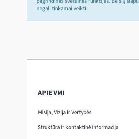
pagrindines svetainės funkcijas. Be šių slap
negali tinkamai veikti.
APIE VMI
Misija, Vizija ir Vertybės
Struktūra ir kontaktinė informacija