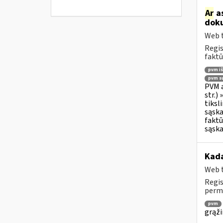
Ar
as
doku
Web t
Regis
faktū
pvm i
pvm su
PVM a
str.)
tiksl
sąska
faktū
sąska
Kada
Web t
Regis
permo
pvm
grąži