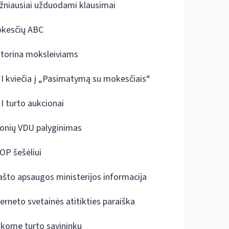
žniausiai užduodami klausimai
kesčių ABC
ktorina moksleiviams
I kviečia į „Pasimatymą su mokesčiais“
I turto aukcionai
onių VDU palyginimas
OP šešėliui
ašto apsaugos ministerijos informacija
terneto svetainės atitikties paraiška
škome turto savininkų