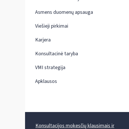
Asmens duomenų apsauga
Viešieji pirkimai
Karjera
Konsultacinė taryba
VMI strategija
Apklausos
Konsultacijos mokesčių klausimais ir