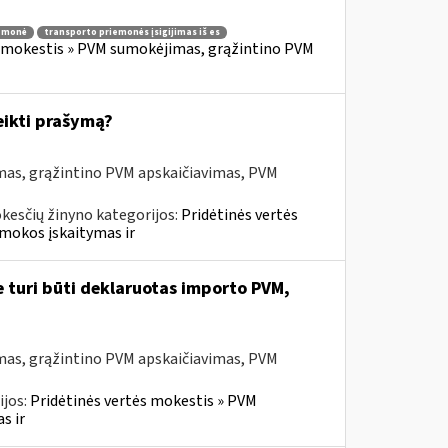
iemonė
transporto priemonės įsigijimas iš es
s mokestis » PVM sumokėjimas, grąžintino PVM
eikti prašymą?
mas, grąžintino PVM apskaičiavimas, PVM
kesčių žinyno kategorijos:
Pridėtinės vertės
mokos įskaitymas ir
e turi būti deklaruotas importo PVM,
mas, grąžintino PVM apskaičiavimas, PVM
ijos:
Pridėtinės vertės mokestis » PVM
s ir