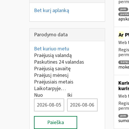
perm
Bet kurį aplanką
pvm
parda
apska
Parodymo data
Ar
PV
Web t
Bet kuriuo metu
Regis
perm
Praėjusią valandą
Paskutines 24 valandas
fr0781
mokes
Praėjusią savaitę
Praėjusį mėnesį
Praėjusiais metais
Kuri
Laikotarpyje…
kuri
Nuo
Iki
Web t
Regis
perm
pvm
sumok
Paieška