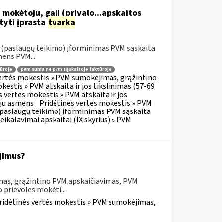
 mokėtoju, gali (privalo...apskaitos
tyti įprasta
tvarka
o (paslaugų teikimo) įforminimas PVM sąskaita
mens PVM...
ūroje
pvm suma ne pvm sąskaitoje faktūroje
vertės mokestis » PVM sumokėjimas, grąžintino
kestis » PVM atskaita ir jos tikslinimas (57-69
s vertės mokestis » PVM atskaita ir jos
oju asmens
Pridėtinės vertės mokestis » PVM
o (paslaugų teikimo) įforminimas PVM sąskaita
eikalavimai apskaitai (IX skyrius) » PVM
jimus?
mas, grąžintino PVM apskaičiavimas, PVM
 prievolės mokėti...
ridėtinės vertės mokestis » PVM sumokėjimas,