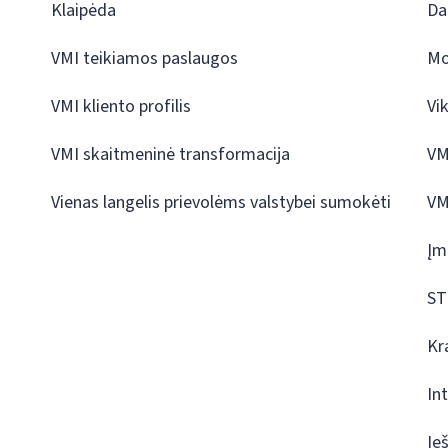
Klaipėda
Da
VMI teikiamos paslaugos
Mo
VMI kliento profilis
Vi
VMI skaitmeninė transformacija
VM
Vienas langelis prievolėms valstybei sumokėti
VM
Įm
ST
Kr
In
Ie