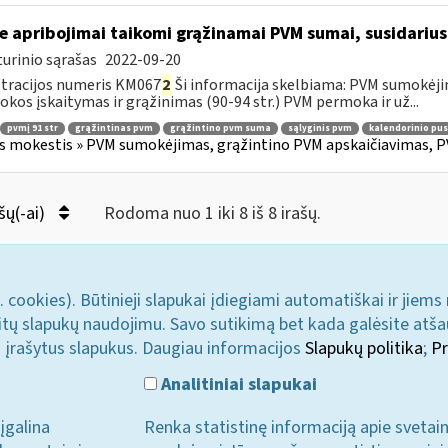
e apribojimai taikomi grąžinamai PVM sumai, susidariusi
urinio sąrašas
2022-09-20
tracijos numeris KM067
2
Ši informacija skelbiama: PVM sumokėji
kos įskaitymas ir grąžinimas (90-94 str.) PVM permoka ir už...
pvmį 91 str
grąžintinas pvm
grąžintino pvm suma
sąlyginis pvm
kalendorinio pu
s mokestis » PVM sumokėjimas, grąžintino PVM apskaičiavimas, P
šų(-ai)
Rodoma nuo 1 iki 8 iš 8 irašų.
. cookies). Būtinieji slapukai įdiegiami automatiškai ir jiems
u kitų slapukų naudojimu. Savo sutikimą bet kada galėsite atš
i įrašytus slapukus. Daugiau informacijos
Slapukų politika
;
Pr
Analitiniai slapukai
įgalina
Renka statistinę informaciją apie svetai