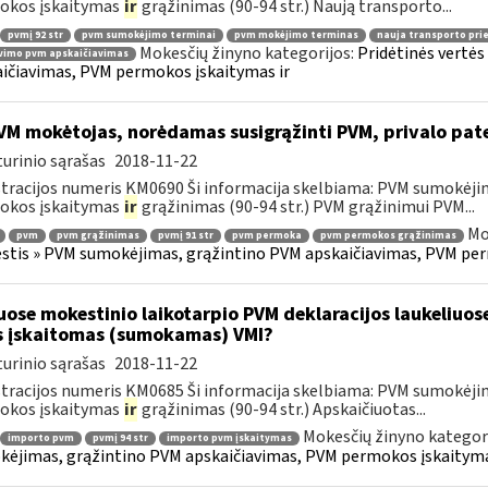
okos įskaitymas
ir
grąžinimas (90-94 str.) Naują transporto...
pvmį 92 str
pvm sumokėjimo terminai
pvm mokėjimo terminas
nauja transporto pr
Mokesčių žinyno kategorijos:
Pridėtinės vertė
vimo pvm apskaičiavimas
ičiavimas, PVM permokos įskaitymas ir
M mokėtojas, norėdamas susigrąžinti PVM, privalo pat
urinio sąrašas
2018-11-22
tracijos numeris KM0690 Ši informacija skelbiama: PVM sumokėji
okos įskaitymas
ir
grąžinimas (90-94 str.) PVM grąžinimui PVM...
Mo
pvm
pvm grąžinimas
pvmį 91 str
pvm permoka
pvm permokos grąžinimas
tis » PVM sumokėjimas, grąžintino PVM apskaičiavimas, PVM per
uose mokestinio laikotarpio PVM deklaracijos laukeliuos
s įskaitomas (sumokamas) VMI?
urinio sąrašas
2018-11-22
tracijos numeris KM0685 Ši informacija skelbiama: PVM sumokėji
okos įskaitymas
ir
grąžinimas (90-94 str.) Apskaičiuotas...
Mokesčių žinyno kategor
importo pvm
pvmį 94 str
importo pvm įskaitymas
ėjimas, grąžintino PVM apskaičiavimas, PVM permokos įskaityma