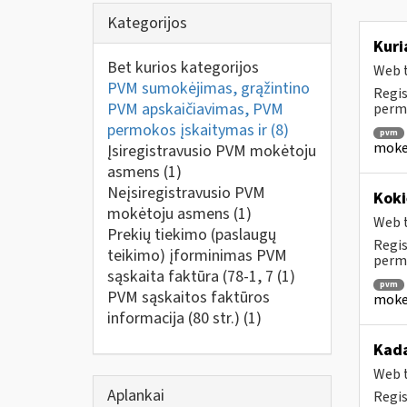
Kategorijos
Kuri
Bet kurios kategorijos
Web t
PVM sumokėjimas, grąžintino
Regis
PVM apskaičiavimas, PVM
perm
permokos įskaitymas ir
(8)
pvm
mokes
Įsiregistravusio PVM mokėtoju
asmens
(1)
Neįsiregistravusio PVM
Koki
mokėtoju asmens
(1)
Web t
Prekių tiekimo (paslaugų
Regis
teikimo) įforminimas PVM
permo
sąskaita faktūra (78-1, 7
(1)
pvm
PVM sąskaitos faktūros
mokes
informacija (80 str.)
(1)
Kada
Web t
Aplankai
Regis