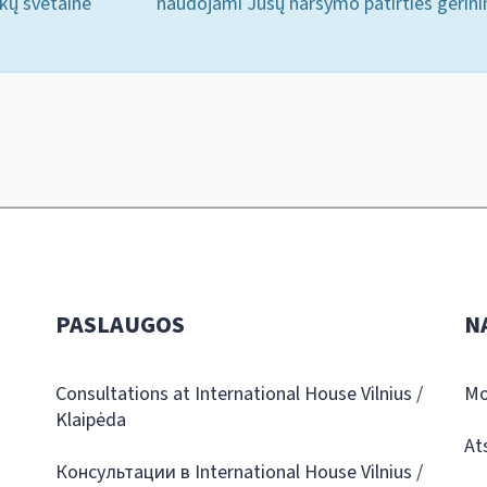
ukų svetainė
naudojami Jūsų naršymo patirties gerini
PASLAUGOS
N
Consultations at International House Vilnius /
Mo
Klaipėda
At
Консультации в International House Vilnius /