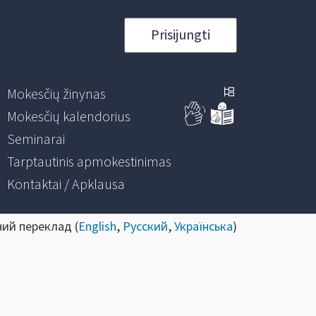
Prisijungti
Mokesčių žinynas
Mokesčių kalendorius
Seminarai
Tarptautinis apmokestinimas
Kontaktai / Apklausa
ний переклад (
English
,
Русский
,
Українська
)