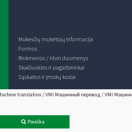
Mokesčių mokėtojų informacija
Formos
Rinkmenos / Atviri duomenys
Skaičiuoklės ir pagalbininkai
Sąskaitos ir įmokų kodai
Machine translation / VMI Машинный перевод / VMI Машин
Paieška