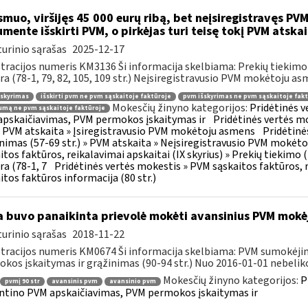
muo, viršijęs 45 000 eurų ribą, bet neįsiregistravęs PVM
mente išskirti PVM, o pirkėjas turi teisę tokį PVM atskai
urinio sąrašas
2025-12-17
tracijos numeris KM3136 Ši informacija skelbiama: Prekių tiekim
ra (78-1, 79, 82, 105, 109 str.) Neįsiregistravusio PVM mokėtoju as
šskyrimas
išskirti pvm ne pvm sąskaitoje faktūroje
pvm išskyrimas ne pvm sąskaitoje fakt
Mokesčių žinyno kategorijos:
Pridėtinės 
mą ne pvm sąskaitoje faktūroje
pskaičiavimas, PVM permokos įskaitymas ir
Pridėtinės vertės mo
 » PVM atskaita » Įsiregistravusio PVM mokėtoju asmens
Pridėtinė
inimas (57-69 str.) » PVM atskaita » Neįsiregistravusio PVM mokėt
itos faktūros, reikalavimai apskaitai (IX skyrius) » Prekių tiekim
ra (78-1, 7
Pridėtinės vertės mokestis » PVM sąskaitos faktūros, r
itos faktūros informacija (80 str.)
 buvo panaikinta prievolė mokėti avansinius PVM mokė
urinio sąrašas
2018-11-22
tracijos numeris KM0674 Ši informacija skelbiama: PVM sumokėji
kos įskaitymas ir grąžinimas (90-94 str.) Nuo 2016-01-01 nebeliko
Mokesčių žinyno kategorijos:
P
pvmį 90 str
avansinis pvm
avansinio pvm
ntino PVM apskaičiavimas, PVM permokos įskaitymas ir