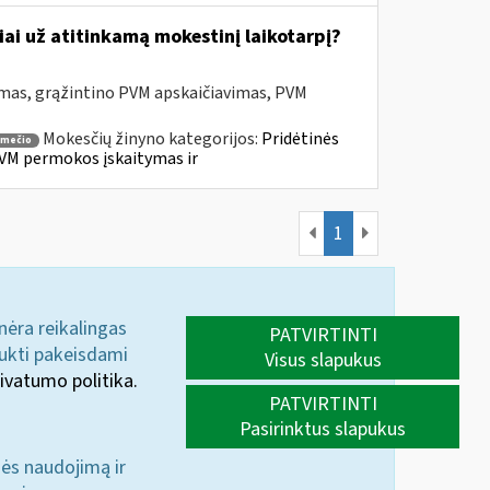
ai už atitinkamą mokestinį laikotarpį?
mas, grąžintino PVM apskaičiavimas, PVM
Mokesčių žinyno kategorijos:
Pridėtinės
smečio
VM permokos įskaitymas ir
1
 nėra reikalingas
PATVIRTINTI
aukti pakeisdami
Visus slapukus
ivatumo politika.
PATVIRTINTI
Pasirinktus slapukus
nės naudojimą ir