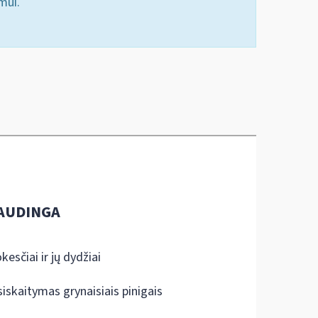
mui.
AUDINGA
kesčiai ir jų dydžiai
siskaitymas grynaisiais pinigais