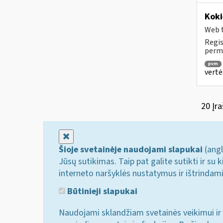
Koki
Web t
Regis
permo
pvm
vertė
20 Įra
Uždaryti
Šioje svetainėje naudojami slapukai
(angl
Jūsų sutikimas. Taip pat galite sutikti ir s
interneto naršyklės nustatymus ir ištrindam
Būtinieji slapukai
Naudojami sklandžiam svetainės veikimui ir 