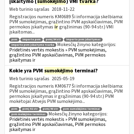
įskaitymo (
sumokėjimo
) VMI
tvarka
?
Web turinio sąrašas
2018-11-22
Registracijos numeris KM0689 Ši informacija skelbiama:
PVM sumokėjimas, grąžintino PVM apskaičiavimas, PVM
permokos įskaitymas
ir
grąžinimas (90-94 str.) VMI
įskaitomas...
pvm
importo pvm
pvmį 94 str
importo pvm įskaitymas
Mokesčių žinyno kategorijos:
importo pvm įskaitymo tvarka
Pridėtinės vertės mokestis » PVM sumokėjimas,
grąžintino PVM apskaičiavimas, PVM permokos
įskaitymas ir
Kokie yra PVM
sumokėjimo
terminai?
Web turinio sąrašas
2025-05-19
Registracijos numeris KM0677 Ši informacija skelbiama:
PVM sumokėjimas, grąžintino PVM apskaičiavimas, PVM
permokos įskaitymas ir grąžinimas (90-94 str.) PVM
mokėtojai: Atvejis PVM sumokėjimo...
pvm
pvmį 92 str
pvmį 90 str
pvm sumokėjimo terminai
Mokesčių žinyno kategorijos:
pvm mokėjimo terminas
Pridėtinės vertės mokestis » PVM sumokėjimas,
grąžintino PVM apskaičiavimas, PVM permokos
įskaitymas ir