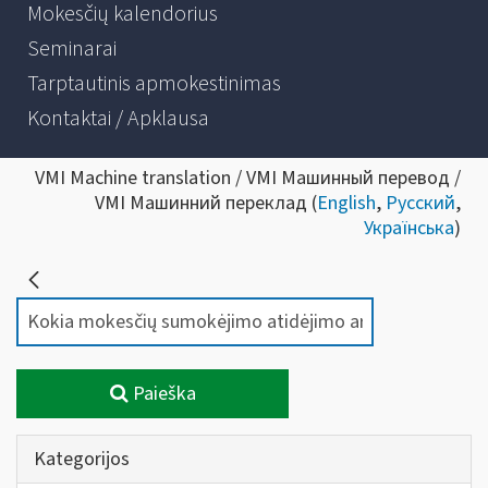
Mokesčių kalendorius
Seminarai
Tarptautinis apmokestinimas
Kontaktai / Apklausa
VMI Machine translation / VMI Машинный перевод /
VMI Машинний переклад (
English
,
Русский
,
Українська
)
Paieška
Kategorijos