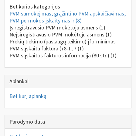
Bet kurios kategorijos
PVM sumokėjimas, grąžintino PVM apskaičiavimas,
PVM permokos įskaitymas ir
(8)
Įsiregistravusio PVM mokėtoju asmens
(1)
Neįsiregistravusio PVM mokėtoju asmens
(1)
Prekių tiekimo (paslaugų teikimo) įforminimas
PVM sąskaita faktūra (78-1, 7
(1)
PVM sąskaitos faktūros informacija (80 str.)
(1)
Aplankai
Bet kurį aplanką
Parodymo data