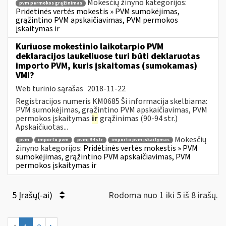
Mokesčių žinyno kategorijos:
pvm permokos grąžinimas
Pridėtinės vertės mokestis » PVM sumokėjimas,
grąžintino PVM apskaičiavimas, PVM permokos
įskaitymas ir
Kuriuose mokestinio laikotarpio PVM
deklaracijos laukeliuose turi būti deklaruotas
importo PVM, kuris įskaitomas (sumokamas)
VMI?
Web turinio sąrašas
2018-11-22
Registracijos numeris KM0685 Ši informacija skelbiama:
PVM sumokėjimas, grąžintino PVM apskaičiavimas, PVM
permokos įskaitymas
ir
grąžinimas (90-94 str.)
Apskaičiuotas...
Mokesčių
pvm
importo pvm
pvmį 94 str
importo pvm įskaitymas
žinyno kategorijos:
Pridėtinės vertės mokestis » PVM
sumokėjimas, grąžintino PVM apskaičiavimas, PVM
permokos įskaitymas ir
5 Įrašų(-ai)
Rodoma nuo 1 iki 5 iš 8 irašų.