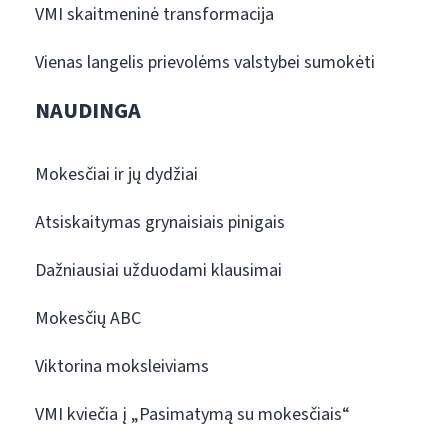
VMI skaitmeninė transformacija
Vienas langelis prievolėms valstybei sumokėti
NAUDINGA
Mokesčiai ir jų dydžiai
Atsiskaitymas grynaisiais pinigais
Dažniausiai užduodami klausimai
Mokesčių ABC
Viktorina moksleiviams
VMI kviečia į „Pasimatymą su mokesčiais“