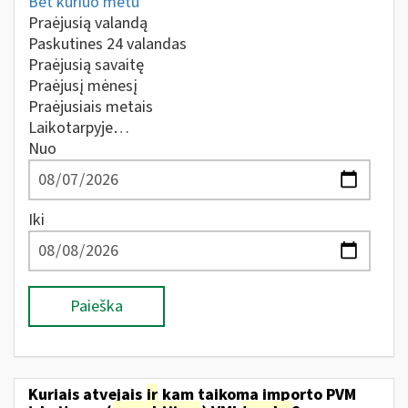
Bet kuriuo metu
Praėjusią valandą
Paskutines 24 valandas
Praėjusią savaitę
Praėjusį mėnesį
Praėjusiais metais
Laikotarpyje…
Nuo
Iki
Paieška
Kuriais atvejais
ir
kam taikoma importo PVM