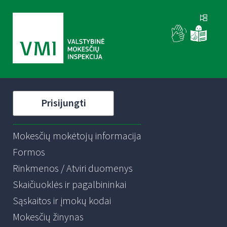
Prisijungti
Mokesčių mokėtojų informacija
Formos
Rinkmenos / Atviri duomenys
Skaičiuoklės ir pagalbininkai
Sąskaitos ir įmokų kodai
Mokesčių žinynas