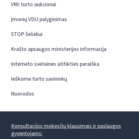
VMI turto aukcionai
Įmonių VDU palyginimas
STOP šešėliui
Krašto apsaugos ministerijos informacija
Interneto svetainės atitikties paraiška
Ieškome turto savininkų
Nuorodos
Konsultacijos mokesčių klausimais ir paslaugos
gyventojams: