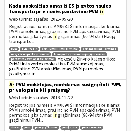
Kada apskaičiuojamas iš ES įsigytos naujos
transporto priemonės pardavimo PVM
ir
Web turinio sąrašas
2025-05-20
Registracijos numeris KM0681 Ši informacija skelbiama:
PVM sumokėjimas, grąžintino PVM apskaičiavimas, PVM
permokos įskaitymas
ir
grąžinimas (90-94 str.) Naują
transporto...
pvm
pvmį 92 str
pvm sumokėjimo terminai
pvm mokėjimo terminas
nauja transporto priemonė
transporto priemonės įsigijimas iš es
Mokesčių žinyno kategorijos:
pardavimo pvm apskaičiavimas
Pridėtinės vertės mokestis » PVM sumokėjimas,
grąžintino PVM apskaičiavimas, PVM permokos
įskaitymas ir
Ar
PVM mokėtojas, norėdamas susigrąžinti PVM,
privalo pateikti prašymą?
Web turinio sąrašas
2018-11-22
Registracijos numeris KM0690 Ši informacija skelbiama:
PVM sumokėjimas, grąžintino PVM apskaičiavimas, PVM
permokos įskaitymas
ir
grąžinimas (90-94 str.) PVM
grąžinimui PVM...
fr0781
pvm
pvm grąžinimas
pvmį 91 str
pvm permoka