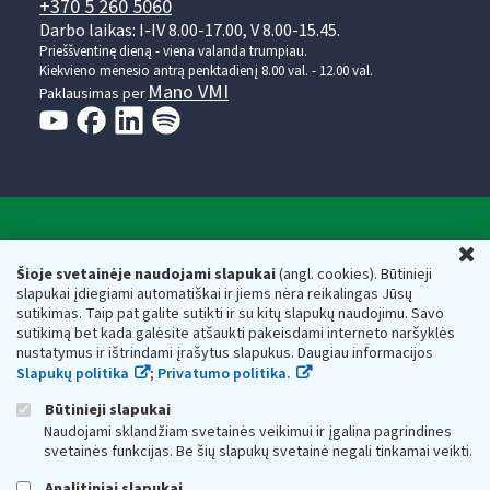
+370 5 260 5060
Darbo laikas: I-IV 8.00-17.00, V 8.00-15.45.
Prieššventinę dieną - viena valanda trumpiau.
Kiekvieno mėnesio antrą penktadienį 8.00 val. - 12.00 val.
Mano VMI
Paklausimas per
Valstybinė mokesčių inspekcija prie Lietuvos
U
Respublikos finansų ministerijos
Šioje svetainėje naudojami slapukai
(angl. cookies). Būtinieji
slapukai įdiegiami automatiškai ir jiems nėra reikalingas Jūsų
Biudžetinė įstaiga. Juridinio asmens kodas — 188659752,
sutikimas. Taip pat galite sutikti ir su kitų slapukų naudojimu. Savo
adresas: Vasario 16-osios g. 14, 01107 Vilnius, Lietuva, el.paštas:
sutikimą bet kada galėsite atšaukti pakeisdami interneto naršyklės
vmi@vmi.lt
, E. pristatymo dėžutės adresas 188659752
nustatymus ir ištrindami įrašytus slapukus. Daugiau informacijos
Duomenys apie Valstybinę mokesčių inspekciją prie Lietuvos
Slapukų politika
;
Privatumo politika.
Respublikos finansų ministerijos kaupiami ir saugomi Juridinių
asmenų registre
Būtinieji slapukai
Naudojami sklandžiam svetainės veikimui ir įgalina pagrindines
svetainės funkcijas. Be šių slapukų svetainė negali tinkamai veikti.
Analitiniai slapukai