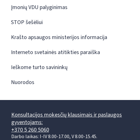
Įmonių VDU palyginimas
STOP šešėliui
Krašto apsaugos ministerijos informacija
Interneto svetainės atitikties paraiška
Ieškome turto savininkų
Nuorodos
Konsultacijos mokesčių klausimais ir paslaugos
gyventojams:
+370 5 260 5060
Darbo laikas: I-IV 8.00-17.00, V 8.00-15.45.