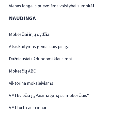
Vienas langelis prievolėms valstybei sumokėti
NAUDINGA
Mokesčiai ir jų dydžiai
Atsiskaitymas grynaisiais pinigais
Dažniausiai užduodami klausimai
Mokesčių ABC
Viktorina moksleiviams
VMI kviečia į „Pasimatymą su mokesčiais“
VMI turto aukcionai