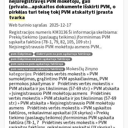
neįsiregistravęs PVM mokėtoju, gali
(privalo...apskaitos dokumente išskirti PVM, o
pirkėjas turi teisę tokį PVM atskaityti įprasta
tvarka
Web turinio sąrašas
2025-12-17
Registracijos numeris KM3136 Ši informacija skelbiama:
Prekių tiekimo (paslaugų teikimo) įforminimas PVM
sąskaita faktūra (78-1, 79, 82, 105, 109 str.)
Neįsiregistravusio PVM mokėtoju asmens PVM...
pvm išskyrimas
išskirti pvm ne pvm sąskaitoje faktūroje
pvm išskyrimas ne pvm sąskaitoje faktūroje
pvm suma ne pvm sąskaitoje faktūroje
Mokesčių žinyno
pvm sumą ne pvm sąskaitoje faktūroje
kategorijos:
Pridėtinės vertės mokestis » PVM
sumokėjimas, grąžintino PVM apskaičiavimas, PVM
permokos įskaitymas ir
Pridėtinės vertės mokestis »
PVM atskaita ir jos tikslinimas (57-69 str.) » PVM atskaita
» Įsiregistravusio PVM mokėtoju asmens
Pridėtinės
vertės mokestis » PVM atskaita ir jos tikslinimas (57-69
str.) » PVM atskaita » Neįsiregistravusio PVM mokėtoju
asmens
Pridėtinės vertės mokestis » PVM sąskaitos
faktūros, reikalavimai apskaitai (IX skyrius) » Prekių
tiekimo (paslaugų teikimo) įforminimas PVM sąskaita
faktūra (78-1, 7
Pridėtinės vertės mokestis » PVM
sąskaitos faktūros, reikalavimai apskaitai (IX skyrius) »