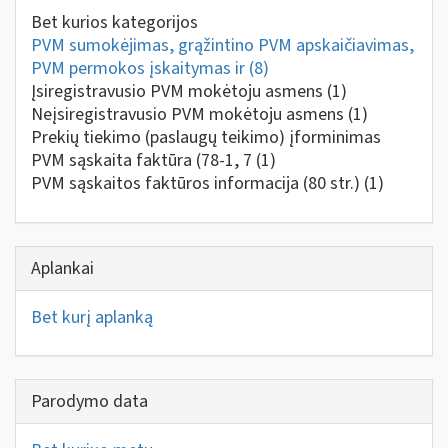
Bet kurios kategorijos
PVM sumokėjimas, grąžintino PVM apskaičiavimas,
PVM permokos įskaitymas ir
(8)
Įsiregistravusio PVM mokėtoju asmens
(1)
Neįsiregistravusio PVM mokėtoju asmens
(1)
Prekių tiekimo (paslaugų teikimo) įforminimas
PVM sąskaita faktūra (78-1, 7
(1)
PVM sąskaitos faktūros informacija (80 str.)
(1)
Aplankai
Bet kurį aplanką
Parodymo data