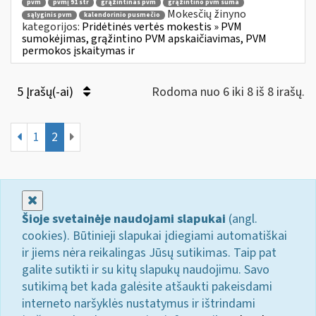
pvm
pvmį 91 str
grąžintinas pvm
grąžintino pvm suma
Mokesčių žinyno
sąlyginis pvm
kalendorinio pusmečio
kategorijos:
Pridėtinės vertės mokestis » PVM
sumokėjimas, grąžintino PVM apskaičiavimas, PVM
permokos įskaitymas ir
5 Įrašų(-ai)
Rodoma nuo 6 iki 8 iš 8 irašų.
1
2
Uždaryti
Šioje svetainėje naudojami slapukai
(angl.
cookies). Būtinieji slapukai įdiegiami automatiškai
ir jiems nėra reikalingas Jūsų sutikimas. Taip pat
galite sutikti ir su kitų slapukų naudojimu. Savo
sutikimą bet kada galėsite atšaukti pakeisdami
interneto naršyklės nustatymus ir ištrindami