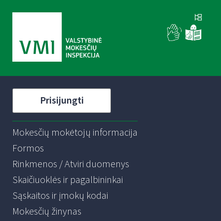
Prisijungti
Mokesčių mokėtojų informacija
Formos
Rinkmenos / Atviri duomenys
Skaičiuoklės ir pagalbininkai
Sąskaitos ir įmokų kodai
Mokesčių žinynas