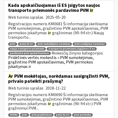
Kada apskaičiuojamas iš ES įsigytos naujos
transporto priemonės pardavimo PVM
ir
Web turinio sąrašas
2025-05-20
Registracijos numeris KM0681 Ši informacija skelbiama:
PVM sumokėjimas, grąžintino PVM apskaičiavimas, PVM
permokos įskaitymas
ir
grąžinimas (90-94 str.) Naują
transporto...
pvm
pvmį 92 str
pvm sumokėjimo terminai
pvm mokėjimo terminas
nauja transporto priemonė
transporto priemonės įsigijimas iš es
Mokesčių žinyno kategorijos:
pardavimo pvm apskaičiavimas
Pridėtinės vertės mokestis » PVM sumokėjimas,
grąžintino PVM apskaičiavimas, PVM permokos
įskaitymas ir
Ar
PVM mokėtojas, norėdamas susigrąžinti PVM,
privalo pateikti prašymą?
Web turinio sąrašas
2018-11-22
Registracijos numeris KM0690 Ši informacija skelbiama:
PVM sumokėjimas, grąžintino PVM apskaičiavimas, PVM
permokos įskaitymas
ir
grąžinimas (90-94 str.) PVM
grąžinimui PVM...
fr0781
pvm
pvm grąžinimas
pvmį 91 str
pvm permoka