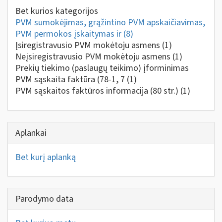
Bet kurios kategorijos
PVM sumokėjimas, grąžintino PVM apskaičiavimas,
PVM permokos įskaitymas ir
(8)
Įsiregistravusio PVM mokėtoju asmens
(1)
Neįsiregistravusio PVM mokėtoju asmens
(1)
Prekių tiekimo (paslaugų teikimo) įforminimas
PVM sąskaita faktūra (78-1, 7
(1)
PVM sąskaitos faktūros informacija (80 str.)
(1)
Aplankai
Bet kurį aplanką
Parodymo data