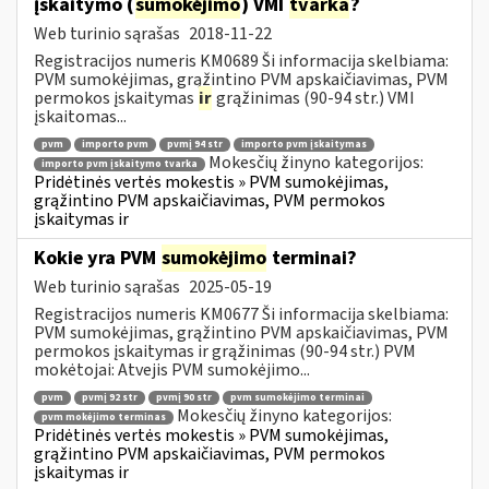
įskaitymo (
sumokėjimo
) VMI
tvarka
?
Web turinio sąrašas
2018-11-22
Registracijos numeris KM0689 Ši informacija skelbiama:
PVM sumokėjimas, grąžintino PVM apskaičiavimas, PVM
permokos įskaitymas
ir
grąžinimas (90-94 str.) VMI
įskaitomas...
pvm
importo pvm
pvmį 94 str
importo pvm įskaitymas
Mokesčių žinyno kategorijos:
importo pvm įskaitymo tvarka
Pridėtinės vertės mokestis » PVM sumokėjimas,
grąžintino PVM apskaičiavimas, PVM permokos
įskaitymas ir
Kokie yra PVM
sumokėjimo
terminai?
Web turinio sąrašas
2025-05-19
Registracijos numeris KM0677 Ši informacija skelbiama:
PVM sumokėjimas, grąžintino PVM apskaičiavimas, PVM
permokos įskaitymas ir grąžinimas (90-94 str.) PVM
mokėtojai: Atvejis PVM sumokėjimo...
pvm
pvmį 92 str
pvmį 90 str
pvm sumokėjimo terminai
Mokesčių žinyno kategorijos:
pvm mokėjimo terminas
Pridėtinės vertės mokestis » PVM sumokėjimas,
grąžintino PVM apskaičiavimas, PVM permokos
įskaitymas ir