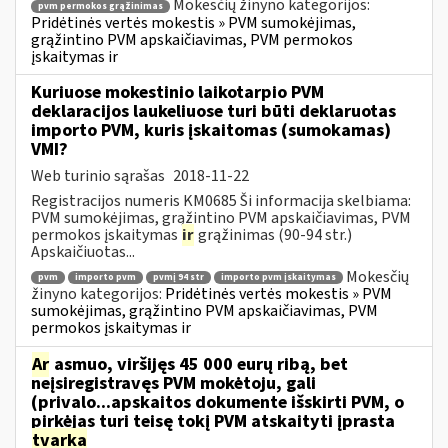
Mokesčių žinyno kategorijos:
pvm permokos grąžinimas
Pridėtinės vertės mokestis » PVM sumokėjimas,
grąžintino PVM apskaičiavimas, PVM permokos
įskaitymas ir
Kuriuose mokestinio laikotarpio PVM
deklaracijos laukeliuose turi būti deklaruotas
importo PVM, kuris įskaitomas (sumokamas)
VMI?
Web turinio sąrašas
2018-11-22
Registracijos numeris KM0685 Ši informacija skelbiama:
PVM sumokėjimas, grąžintino PVM apskaičiavimas, PVM
permokos įskaitymas
ir
grąžinimas (90-94 str.)
Apskaičiuotas...
Mokesčių
pvm
importo pvm
pvmį 94 str
importo pvm įskaitymas
žinyno kategorijos:
Pridėtinės vertės mokestis » PVM
sumokėjimas, grąžintino PVM apskaičiavimas, PVM
permokos įskaitymas ir
Ar
asmuo, viršijęs 45 000 eurų ribą, bet
neįsiregistravęs PVM mokėtoju, gali
(privalo...apskaitos dokumente išskirti PVM, o
pirkėjas turi teisę tokį PVM atskaityti įprasta
tvarka