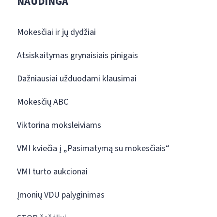
NAUDINGA
Mokesčiai ir jų dydžiai
Atsiskaitymas grynaisiais pinigais
Dažniausiai užduodami klausimai
Mokesčių ABC
Viktorina moksleiviams
VMI kviečia į „Pasimatymą su mokesčiais“
VMI turto aukcionai
Įmonių VDU palyginimas