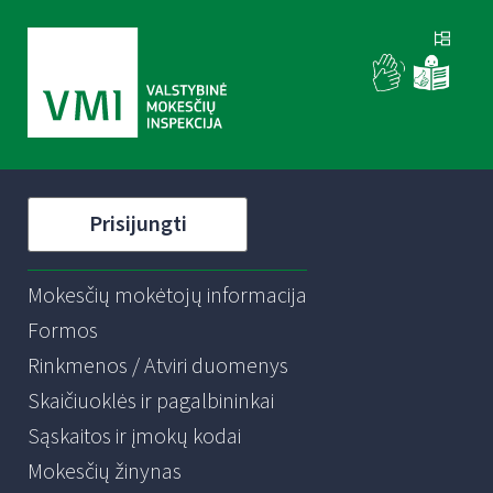
Prisijungti
Mokesčių mokėtojų informacija
Formos
Rinkmenos / Atviri duomenys
Skaičiuoklės ir pagalbininkai
Sąskaitos ir įmokų kodai
Mokesčių žinynas