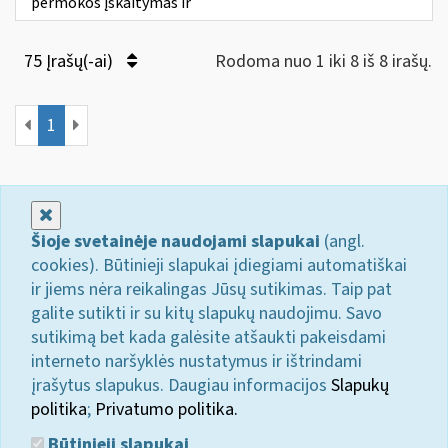
permokos įskaitymas ir
75 Įrašų(-ai)
Rodoma nuo 1 iki 8 iš 8 irašų.
1
Uždaryti
Šioje svetainėje naudojami slapukai
(angl.
cookies). Būtinieji slapukai įdiegiami automatiškai
ir jiems nėra reikalingas Jūsų sutikimas. Taip pat
galite sutikti ir su kitų slapukų naudojimu. Savo
sutikimą bet kada galėsite atšaukti pakeisdami
interneto naršyklės nustatymus ir ištrindami
įrašytus slapukus. Daugiau informacijos
Slapukų
politika
;
Privatumo politika.
Būtinieji slapukai