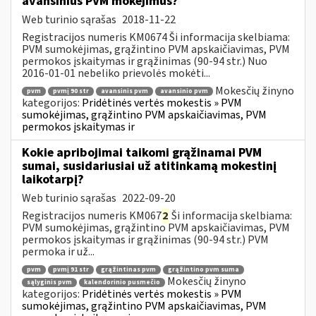
avansinius PVM mokėjimus?
Web turinio sąrašas
2018-11-22
Registracijos numeris KM0674 Ši informacija skelbiama:
PVM sumokėjimas, grąžintino PVM apskaičiavimas, PVM
permokos įskaitymas ir grąžinimas (90-94 str.) Nuo
2016-01-01 nebeliko prievolės mokėti...
Mokesčių žinyno
pvm
pvmį 90 str
avansinis pvm
avansinio pvm
kategorijos:
Pridėtinės vertės mokestis » PVM
sumokėjimas, grąžintino PVM apskaičiavimas, PVM
permokos įskaitymas ir
Kokie apribojimai taikomi grąžinamai PVM
sumai, susidariusiai už atitinkamą mokestinį
laikotarpį?
Web turinio sąrašas
2022-09-20
Registracijos numeris KM067
2
Ši informacija skelbiama:
PVM sumokėjimas, grąžintino PVM apskaičiavimas, PVM
permokos įskaitymas ir grąžinimas (90-94 str.) PVM
permoka ir už...
pvm
pvmį 91 str
grąžintinas pvm
grąžintino pvm suma
Mokesčių žinyno
sąlyginis pvm
kalendorinio pusmečio
kategorijos:
Pridėtinės vertės mokestis » PVM
sumokėjimas, grąžintino PVM apskaičiavimas, PVM