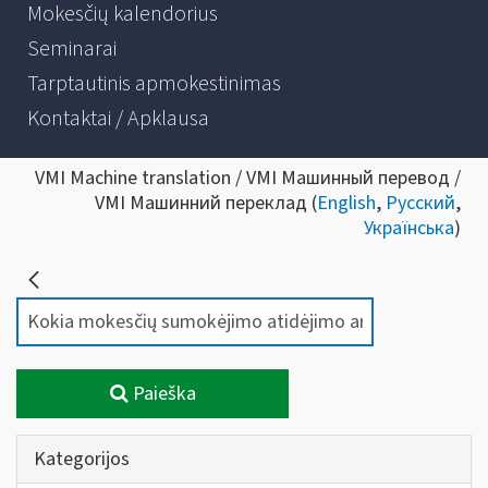
Mokesčių kalendorius
Seminarai
Tarptautinis apmokestinimas
Kontaktai / Apklausa
VMI Machine translation / VMI Машинный перевод /
VMI Машинний переклад (
English
,
Русский
,
Українська
)
Paieška
Kategorijos