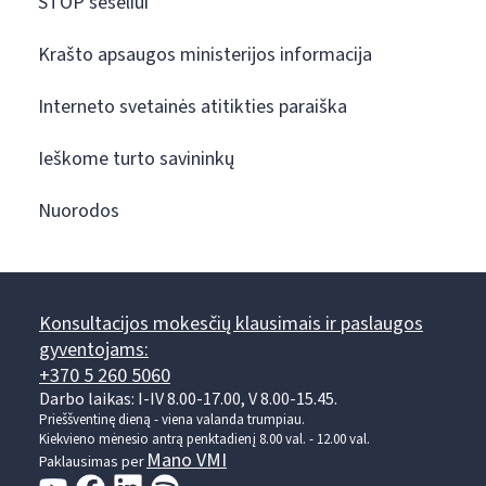
STOP šešėliui
Krašto apsaugos ministerijos informacija
Interneto svetainės atitikties paraiška
Ieškome turto savininkų
Nuorodos
Konsultacijos mokesčių klausimais ir paslaugos
gyventojams:
+370 5 260 5060
Darbo laikas: I-IV 8.00-17.00, V 8.00-15.45.
Prieššventinę dieną - viena valanda trumpiau.
Kiekvieno mėnesio antrą penktadienį 8.00 val. - 12.00 val.
Mano VMI
Paklausimas per