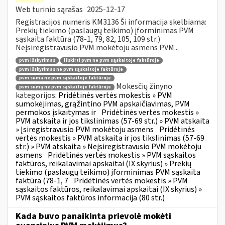
Web turinio sąrašas
2025-12-17
Registracijos numeris KM3136 Ši informacija skelbiama:
Prekių tiekimo (paslaugų teikimo) įforminimas PVM
sąskaita faktūra (78-1, 79, 82, 105, 109 str.)
Neįsiregistravusio PVM mokėtoju asmens PVM...
pvm išskyrimas
išskirti pvm ne pvm sąskaitoje faktūroje
pvm išskyrimas ne pvm sąskaitoje faktūroje
pvm suma ne pvm sąskaitoje faktūroje
Mokesčių žinyno
pvm sumą ne pvm sąskaitoje faktūroje
kategorijos:
Pridėtinės vertės mokestis » PVM
sumokėjimas, grąžintino PVM apskaičiavimas, PVM
permokos įskaitymas ir
Pridėtinės vertės mokestis »
PVM atskaita ir jos tikslinimas (57-69 str.) » PVM atskaita
» Įsiregistravusio PVM mokėtoju asmens
Pridėtinės
vertės mokestis » PVM atskaita ir jos tikslinimas (57-69
str.) » PVM atskaita » Neįsiregistravusio PVM mokėtoju
asmens
Pridėtinės vertės mokestis » PVM sąskaitos
faktūros, reikalavimai apskaitai (IX skyrius) » Prekių
tiekimo (paslaugų teikimo) įforminimas PVM sąskaita
faktūra (78-1, 7
Pridėtinės vertės mokestis » PVM
sąskaitos faktūros, reikalavimai apskaitai (IX skyrius) »
PVM sąskaitos faktūros informacija (80 str.)
Kada buvo panaikinta prievolė mokėti