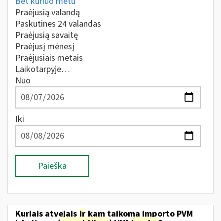
Bet kuriuo metu
Praėjusią valandą
Paskutines 24 valandas
Praėjusią savaitę
Praėjusį mėnesį
Praėjusiais metais
Laikotarpyje…
Nuo
Iki
Paieška
Kuriais atvejais
ir
kam taikoma importo PVM