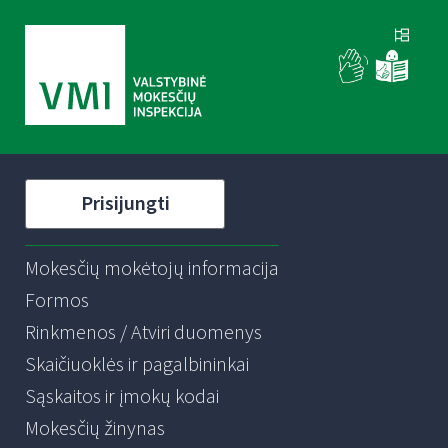
Prisijungti
Mokesčių mokėtojų informacija
Formos
Rinkmenos / Atviri duomenys
Skaičiuoklės ir pagalbininkai
Sąskaitos ir įmokų kodai
Mokesčių žinynas