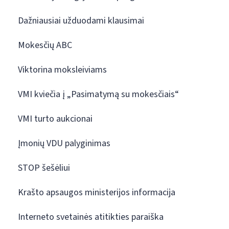
Dažniausiai užduodami klausimai
Mokesčių ABC
Viktorina moksleiviams
VMI kviečia į „Pasimatymą su mokesčiais“
VMI turto aukcionai
Įmonių VDU palyginimas
STOP šešėliui
Krašto apsaugos ministerijos informacija
Interneto svetainės atitikties paraiška