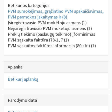
Bet kurios kategorijos
PVM sumokėjimas, grąžintino PVM apskaičiavimas,
PVM permokos įskaitymas ir
(8)
Įsiregistravusio PVM mokėtoju asmens
(1)
Neįsiregistravusio PVM mokėtoju asmens
(1)
Prekių tiekimo (paslaugų teikimo) įforminimas
PVM sąskaita faktūra (78-1, 7
(1)
PVM sąskaitos faktūros informacija (80 str.)
(1)
Aplankai
Bet kurį aplanką
Parodymo data