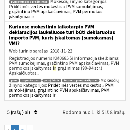
Mokesčių žinyno kategorijos:
pvm permokos grąžinimas
Pridėtinės vertės mokestis » PVM sumokėjimas,
grąžintino PVM apskaičiavimas, PVM permokos
įskaitymas ir
Kuriuose mokestinio laikotarpio PVM
deklaracijos laukeliuose turi būti deklaruotas
importo PVM, kuris įskaitomas (sumokamas)
VMI?
Web turinio sąrašas
2018-11-22
Registracijos numeris KM0685 Ši informacija skelbiama:
PVM sumokėjimas, grąžintino PVM apskaičiavimas, PVM
permokos įskaitymas
ir
grąžinimas (90-94 str.)
Apskaičiuotas...
Mokesčių
pvm
importo pvm
pvmį 94 str
importo pvm įskaitymas
žinyno kategorijos:
Pridėtinės vertės mokestis » PVM
sumokėjimas, grąžintino PVM apskaičiavimas, PVM
permokos įskaitymas ir
5 Įrašų(-ai)
Rodoma nuo 1 iki 5 iš 8 irašų.