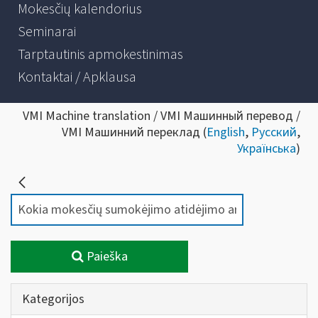
Mokesčių kalendorius
Seminarai
Tarptautinis apmokestinimas
Kontaktai / Apklausa
VMI Machine translation / VMI Машинный перевод /
VMI Машинний переклад (
English
,
Русский
,
Українська
)
Paieška
Kategorijos