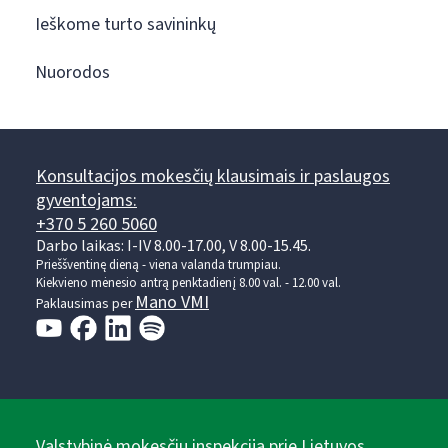
Ieškome turto savininkų
Nuorodos
Konsultacijos mokesčių klausimais ir paslaugos
gyventojams:
+370 5 260 5060
Darbo laikas: I-IV 8.00-17.00, V 8.00-15.45.
Prieššventinę dieną - viena valanda trumpiau.
Kiekvieno mėnesio antrą penktadienį 8.00 val. - 12.00 val.
Mano VMI
Paklausimas per
Valstybinė mokesčių inspekcija prie Lietuvos