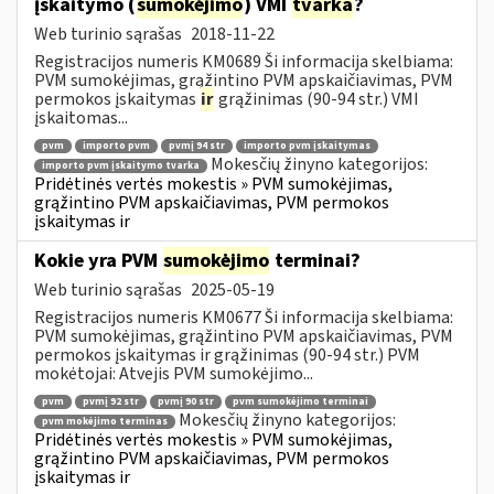
įskaitymo (
sumokėjimo
) VMI
tvarka
?
Web turinio sąrašas
2018-11-22
Registracijos numeris KM0689 Ši informacija skelbiama:
PVM sumokėjimas, grąžintino PVM apskaičiavimas, PVM
permokos įskaitymas
ir
grąžinimas (90-94 str.) VMI
įskaitomas...
pvm
importo pvm
pvmį 94 str
importo pvm įskaitymas
Mokesčių žinyno kategorijos:
importo pvm įskaitymo tvarka
Pridėtinės vertės mokestis » PVM sumokėjimas,
grąžintino PVM apskaičiavimas, PVM permokos
įskaitymas ir
Kokie yra PVM
sumokėjimo
terminai?
Web turinio sąrašas
2025-05-19
Registracijos numeris KM0677 Ši informacija skelbiama:
PVM sumokėjimas, grąžintino PVM apskaičiavimas, PVM
permokos įskaitymas ir grąžinimas (90-94 str.) PVM
mokėtojai: Atvejis PVM sumokėjimo...
pvm
pvmį 92 str
pvmį 90 str
pvm sumokėjimo terminai
Mokesčių žinyno kategorijos:
pvm mokėjimo terminas
Pridėtinės vertės mokestis » PVM sumokėjimas,
grąžintino PVM apskaičiavimas, PVM permokos
įskaitymas ir