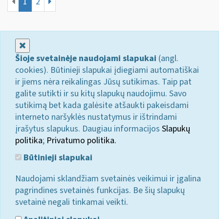
1
2
Uždaryti
Šioje svetainėje naudojami slapukai
(angl.
cookies). Būtinieji slapukai įdiegiami automatiškai
ir jiems nėra reikalingas Jūsų sutikimas. Taip pat
galite sutikti ir su kitų slapukų naudojimu. Savo
sutikimą bet kada galėsite atšaukti pakeisdami
interneto naršyklės nustatymus ir ištrindami
įrašytus slapukus. Daugiau informacijos
Slapukų
politika
;
Privatumo politika.
Būtinieji slapukai
Naudojami sklandžiam svetainės veikimui ir įgalina
pagrindines svetainės funkcijas. Be šių slapukų
svetainė negali tinkamai veikti.