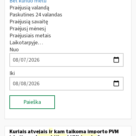
Bet kuriuo metu
Praėjusią valandą
Paskutines 24 valandas
Praėjusią savaitę
Praėjusį mėnesį
Praėjusiais metais
Laikotarpyje…
Nuo
Iki
Paieška
Kuriais atvejais
ir
kam taikoma importo PVM