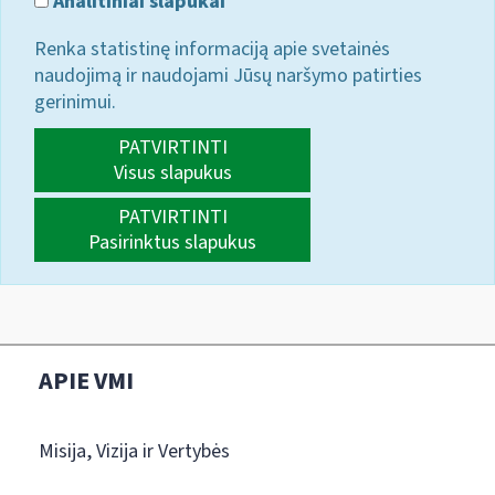
Analitiniai slapukai
Renka statistinę informaciją apie svetainės
naudojimą ir naudojami Jūsų naršymo patirties
gerinimui.
PATVIRTINTI
Visus slapukus
PATVIRTINTI
Pasirinktus slapukus
APIE VMI
Misija, Vizija ir Vertybės