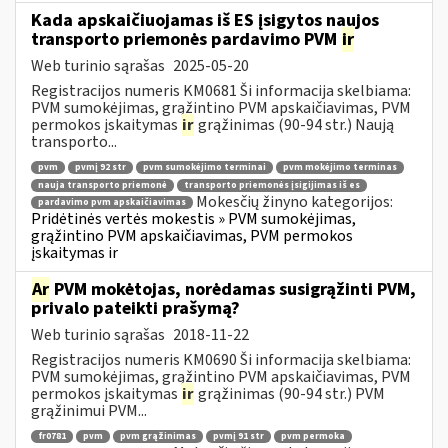
Kada apskaičiuojamas iš ES įsigytos naujos
transporto priemonės pardavimo PVM
ir
Web turinio sąrašas
2025-05-20
Registracijos numeris KM0681 Ši informacija skelbiama:
PVM sumokėjimas, grąžintino PVM apskaičiavimas, PVM
permokos įskaitymas
ir
grąžinimas (90-94 str.) Naują
transporto...
pvm
pvmį 92 str
pvm sumokėjimo terminai
pvm mokėjimo terminas
nauja transporto priemonė
transporto priemonės įsigijimas iš es
Mokesčių žinyno kategorijos:
pardavimo pvm apskaičiavimas
Pridėtinės vertės mokestis » PVM sumokėjimas,
grąžintino PVM apskaičiavimas, PVM permokos
įskaitymas ir
Ar
PVM mokėtojas, norėdamas susigrąžinti PVM,
privalo pateikti prašymą?
Web turinio sąrašas
2018-11-22
Registracijos numeris KM0690 Ši informacija skelbiama:
PVM sumokėjimas, grąžintino PVM apskaičiavimas, PVM
permokos įskaitymas
ir
grąžinimas (90-94 str.) PVM
grąžinimui PVM...
fr0781
pvm
pvm grąžinimas
pvmį 91 str
pvm permoka