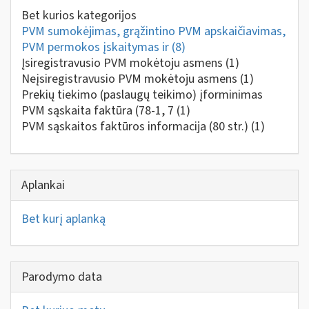
Bet kurios kategorijos
PVM sumokėjimas, grąžintino PVM apskaičiavimas,
PVM permokos įskaitymas ir
(8)
Įsiregistravusio PVM mokėtoju asmens
(1)
Neįsiregistravusio PVM mokėtoju asmens
(1)
Prekių tiekimo (paslaugų teikimo) įforminimas
PVM sąskaita faktūra (78-1, 7
(1)
PVM sąskaitos faktūros informacija (80 str.)
(1)
Aplankai
Bet kurį aplanką
Parodymo data