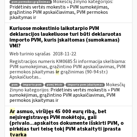
Mokesčių žinyno kategorijos:
pvm permokos grąžinimas
Pridėtinės vertės mokestis » PVM sumokėjimas,
grąžintino PVM apskaičiavimas, PVM permokos
įskaitymas ir
Kuriuose mokestinio laikotarpio PVM
deklaracijos laukeliuose turi būti deklaruotas
importo PVM, kuris įskaitomas (sumokamas)
VMI?
Web turinio sąrašas
2018-11-22
Registracijos numeris KM0685 Ši informacija skelbiama:
PVM sumokėjimas, grąžintino PVM apskaičiavimas, PVM
permokos įskaitymas
ir
grąžinimas (90-94 str.)
Apskaičiuotas...
Mokesčių
pvm
importo pvm
pvmį 94 str
importo pvm įskaitymas
žinyno kategorijos:
Pridėtinės vertės mokestis » PVM
sumokėjimas, grąžintino PVM apskaičiavimas, PVM
permokos įskaitymas ir
Ar
asmuo, viršijęs 45 000 eurų ribą, bet
neįsiregistravęs PVM mokėtoju, gali
(privalo...apskaitos dokumente išskirti PVM, o
pirkėjas turi teisę tokį PVM atskaityti įprasta
tvarka