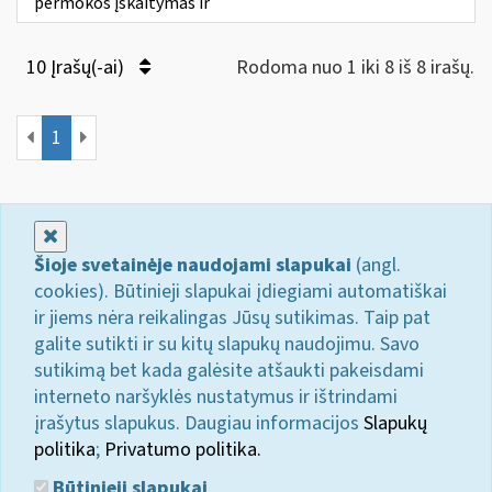
permokos įskaitymas ir
10 Įrašų(-ai)
Rodoma nuo 1 iki 8 iš 8 irašų.
1
Uždaryti
Šioje svetainėje naudojami slapukai
(angl.
cookies). Būtinieji slapukai įdiegiami automatiškai
ir jiems nėra reikalingas Jūsų sutikimas. Taip pat
galite sutikti ir su kitų slapukų naudojimu. Savo
sutikimą bet kada galėsite atšaukti pakeisdami
interneto naršyklės nustatymus ir ištrindami
įrašytus slapukus. Daugiau informacijos
Slapukų
politika
;
Privatumo politika.
Būtinieji slapukai