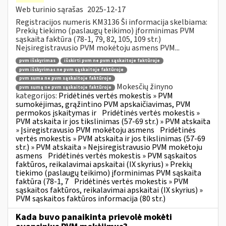
Web turinio sąrašas
2025-12-17
Registracijos numeris KM3136 Ši informacija skelbiama:
Prekių tiekimo (paslaugų teikimo) įforminimas PVM
sąskaita faktūra (78-1, 79, 82, 105, 109 str.)
Neįsiregistravusio PVM mokėtoju asmens PVM...
pvm išskyrimas
išskirti pvm ne pvm sąskaitoje faktūroje
pvm išskyrimas ne pvm sąskaitoje faktūroje
pvm suma ne pvm sąskaitoje faktūroje
Mokesčių žinyno
pvm sumą ne pvm sąskaitoje faktūroje
kategorijos:
Pridėtinės vertės mokestis » PVM
sumokėjimas, grąžintino PVM apskaičiavimas, PVM
permokos įskaitymas ir
Pridėtinės vertės mokestis »
PVM atskaita ir jos tikslinimas (57-69 str.) » PVM atskaita
» Įsiregistravusio PVM mokėtoju asmens
Pridėtinės
vertės mokestis » PVM atskaita ir jos tikslinimas (57-69
str.) » PVM atskaita » Neįsiregistravusio PVM mokėtoju
asmens
Pridėtinės vertės mokestis » PVM sąskaitos
faktūros, reikalavimai apskaitai (IX skyrius) » Prekių
tiekimo (paslaugų teikimo) įforminimas PVM sąskaita
faktūra (78-1, 7
Pridėtinės vertės mokestis » PVM
sąskaitos faktūros, reikalavimai apskaitai (IX skyrius) »
PVM sąskaitos faktūros informacija (80 str.)
Kada buvo panaikinta prievolė mokėti