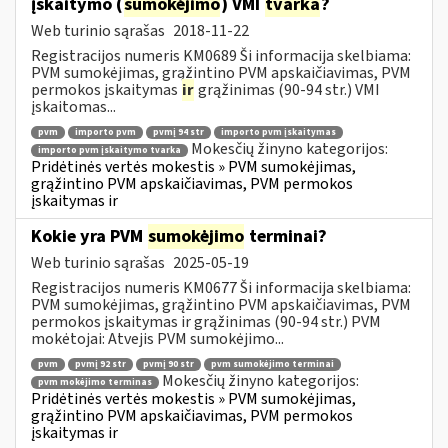
įskaitymo (
sumokėjimo
) VMI
tvarka
?
Web turinio sąrašas
2018-11-22
Registracijos numeris KM0689 Ši informacija skelbiama:
PVM sumokėjimas, grąžintino PVM apskaičiavimas, PVM
permokos įskaitymas
ir
grąžinimas (90-94 str.) VMI
įskaitomas...
pvm
importo pvm
pvmį 94 str
importo pvm įskaitymas
Mokesčių žinyno kategorijos:
importo pvm įskaitymo tvarka
Pridėtinės vertės mokestis » PVM sumokėjimas,
grąžintino PVM apskaičiavimas, PVM permokos
įskaitymas ir
Kokie yra PVM
sumokėjimo
terminai?
Web turinio sąrašas
2025-05-19
Registracijos numeris KM0677 Ši informacija skelbiama:
PVM sumokėjimas, grąžintino PVM apskaičiavimas, PVM
permokos įskaitymas ir grąžinimas (90-94 str.) PVM
mokėtojai: Atvejis PVM sumokėjimo...
pvm
pvmį 92 str
pvmį 90 str
pvm sumokėjimo terminai
Mokesčių žinyno kategorijos:
pvm mokėjimo terminas
Pridėtinės vertės mokestis » PVM sumokėjimas,
grąžintino PVM apskaičiavimas, PVM permokos
įskaitymas ir