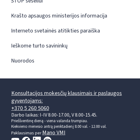
STOP šešėliui
Krašto apsaugos ministerijos informacija
Interneto svetainės atitikties paraiška
Ieškome turto savininkų
Nuorodos
Konsultacijos mokesčių klausimais ir paslaugos
gyventojams:
+370 5 260 5060
Darbo laikas: I-IV 8.00-17.00, V 8.00-15.45.
Prieššventinę dieną - viena valanda trumpiau.
Kiekvieno mėnesio antrą penktadienį 8.00 val. - 12.00 val.
Mano VMI
Paklausimas per