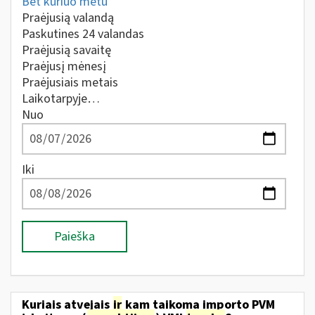
Bet kuriuo metu
Praėjusią valandą
Paskutines 24 valandas
Praėjusią savaitę
Praėjusį mėnesį
Praėjusiais metais
Laikotarpyje…
Nuo
Iki
Paieška
Kuriais atvejais
ir
kam taikoma importo PVM