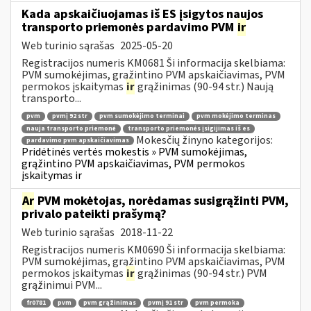
Kada apskaičiuojamas iš ES įsigytos naujos
transporto priemonės pardavimo PVM
ir
Web turinio sąrašas
2025-05-20
Registracijos numeris KM0681 Ši informacija skelbiama:
PVM sumokėjimas, grąžintino PVM apskaičiavimas, PVM
permokos įskaitymas
ir
grąžinimas (90-94 str.) Naują
transporto...
pvm
pvmį 92 str
pvm sumokėjimo terminai
pvm mokėjimo terminas
nauja transporto priemonė
transporto priemonės įsigijimas iš es
Mokesčių žinyno kategorijos:
pardavimo pvm apskaičiavimas
Pridėtinės vertės mokestis » PVM sumokėjimas,
grąžintino PVM apskaičiavimas, PVM permokos
įskaitymas ir
Ar
PVM mokėtojas, norėdamas susigrąžinti PVM,
privalo pateikti prašymą?
Web turinio sąrašas
2018-11-22
Registracijos numeris KM0690 Ši informacija skelbiama:
PVM sumokėjimas, grąžintino PVM apskaičiavimas, PVM
permokos įskaitymas
ir
grąžinimas (90-94 str.) PVM
grąžinimui PVM...
fr0781
pvm
pvm grąžinimas
pvmį 91 str
pvm permoka