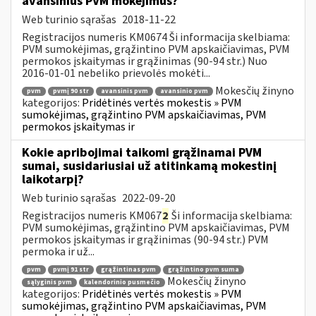
avansinius PVM mokėjimus?
Web turinio sąrašas
2018-11-22
Registracijos numeris KM0674 Ši informacija skelbiama:
PVM sumokėjimas, grąžintino PVM apskaičiavimas, PVM
permokos įskaitymas ir grąžinimas (90-94 str.) Nuo
2016-01-01 nebeliko prievolės mokėti...
Mokesčių žinyno
pvm
pvmį 90 str
avansinis pvm
avansinio pvm
kategorijos:
Pridėtinės vertės mokestis » PVM
sumokėjimas, grąžintino PVM apskaičiavimas, PVM
permokos įskaitymas ir
Kokie apribojimai taikomi grąžinamai PVM
sumai, susidariusiai už atitinkamą mokestinį
laikotarpį?
Web turinio sąrašas
2022-09-20
Registracijos numeris KM067
2
Ši informacija skelbiama:
PVM sumokėjimas, grąžintino PVM apskaičiavimas, PVM
permokos įskaitymas ir grąžinimas (90-94 str.) PVM
permoka ir už...
pvm
pvmį 91 str
grąžintinas pvm
grąžintino pvm suma
Mokesčių žinyno
sąlyginis pvm
kalendorinio pusmečio
kategorijos:
Pridėtinės vertės mokestis » PVM
sumokėjimas, grąžintino PVM apskaičiavimas, PVM