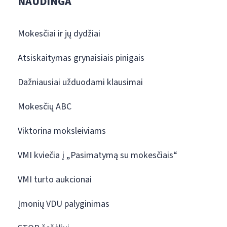
NAUDINGA
Mokesčiai ir jų dydžiai
Atsiskaitymas grynaisiais pinigais
Dažniausiai užduodami klausimai
Mokesčių ABC
Viktorina moksleiviams
VMI kviečia į „Pasimatymą su mokesčiais“
VMI turto aukcionai
Įmonių VDU palyginimas