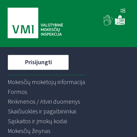
Prisijungti
Mokesčių mokėtojų informacija
Formos
Rinkmenos / Atviri duomenys
Skaičiuoklės ir pagalbininkai
Sąskaitos ir įmokų kodai
Mokesčių žinynas