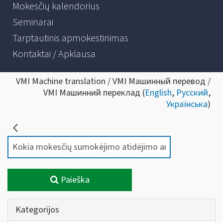
Mokesčių kalendorius
Seminarai
Tarptautinis apmokestinimas
Kontaktai / Apklausa
VMI Machine translation / VMI Машинный перевод /
VMI Машинний переклад (
English
,
Русский
,
Українська
)
Paieška
Kategorijos