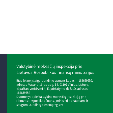
Valstybinė mokesčių inspekcija prie
Lietuvos Respublikos finansų ministerijos
Biudžetinė įstaiga. Juridinio asmens kodas — 188659752,
adresas: Vasario 16-osios g. 14, 01107 Vilnius, Lietuva,
el.paštas:
vmi@vmi.lt
, E. pristatymo dėžutės adresas
188659752
Duomenys apie Valstybinę mokesčių inspekciją prie
Lietuvos Respublikos finansų ministerijos kaupiami ir
saugomi Juridinių asmenų registre