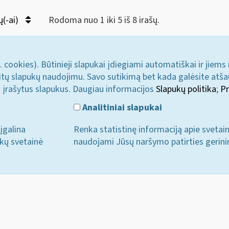
ų(-ai)
Rodoma nuo 1 iki 5 iš 8 irašų.
. cookies). Būtinieji slapukai įdiegiami automatiškai ir jiems
u kitų slapukų naudojimu. Savo sutikimą bet kada galėsite atš
i įrašytus slapukus. Daugiau informacijos
Slapukų politika
;
Pr
Analitiniai slapukai
įgalina
Renka statistinę informaciją apie svetai
ukų svetainė
naudojami Jūsų naršymo patirties gerini