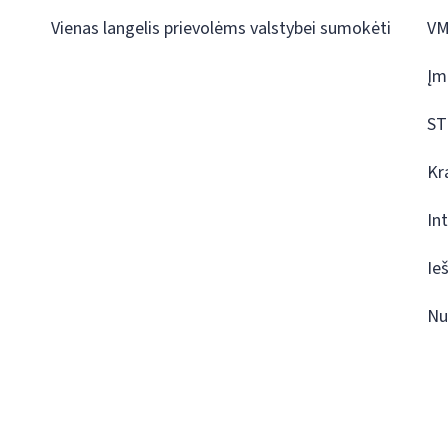
Vienas langelis prievolėms valstybei sumokėti
VM
Įm
ST
Kr
In
Ie
Nu