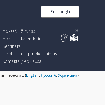
Prisijungti
Mokesčių žinynas
Mokesčių kalendorius
Seminarai
Tarptautinis apmokestinimas
Kontaktai / Apklausa
ний переклад (
English
,
Русский
,
Українська
)