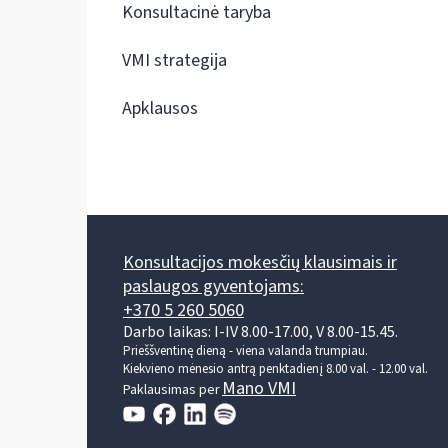
Konsultacinė taryba
VMI strategija
Apklausos
Konsultacijos mokesčių klausimais ir
paslaugos gyventojams:
+370 5 260 5060
Darbo laikas: I-IV 8.00-17.00, V 8.00-15.45.
Prieššventinę dieną - viena valanda trumpiau.
Kiekvieno mėnesio antrą penktadienį 8.00 val. - 12.00 val.
Mano VMI
Paklausimas per