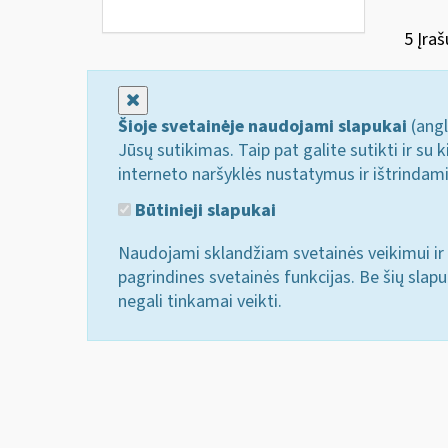
5 Įraš
Uždaryti
Šioje svetainėje naudojami slapukai
(angl
Jūsų sutikimas. Taip pat galite sutikti ir s
interneto naršyklės nustatymus ir ištrindam
Būtinieji slapukai
Naudojami sklandžiam svetainės veikimui ir 
pagrindines svetainės funkcijas. Be šių slap
negali tinkamai veikti.