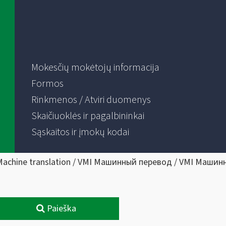
Mokesčių mokėtojų informacija
Formos
Rinkmenos / Atviri duomenys
Skaičiuoklės ir pagalbininkai
Sąskaitos ir įmokų kodai
Machine translation / VMI Машинный перевод / VMI Машин
Paieška