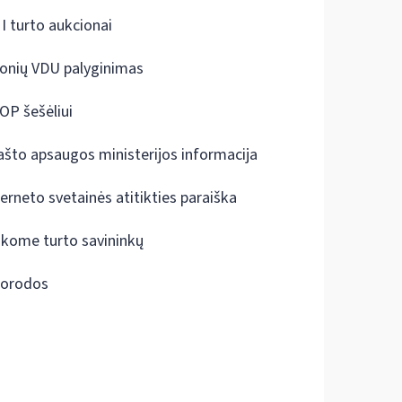
I turto aukcionai
onių VDU palyginimas
OP šešėliui
ašto apsaugos ministerijos informacija
terneto svetainės atitikties paraiška
škome turto savininkų
orodos