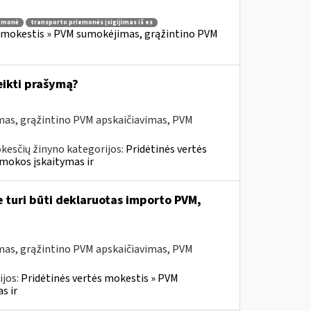
iemonė
transporto priemonės įsigijimas iš es
s mokestis » PVM sumokėjimas, grąžintino PVM
eikti prašymą?
mas, grąžintino PVM apskaičiavimas, PVM
kesčių žinyno kategorijos:
Pridėtinės vertės
mokos įskaitymas ir
e turi būti deklaruotas importo PVM,
mas, grąžintino PVM apskaičiavimas, PVM
ijos:
Pridėtinės vertės mokestis » PVM
s ir