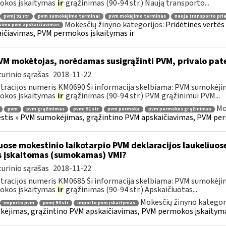
okos įskaitymas
ir
grąžinimas (90-94 str.) Naują transporto...
pvmį 92 str
pvm sumokėjimo terminai
pvm mokėjimo terminas
nauja transporto pr
Mokesčių žinyno kategorijos:
Pridėtinės vertė
vimo pvm apskaičiavimas
ičiavimas, PVM permokos įskaitymas ir
M mokėtojas, norėdamas susigrąžinti PVM, privalo pat
urinio sąrašas
2018-11-22
tracijos numeris KM0690 Ši informacija skelbiama: PVM sumokėji
okos įskaitymas
ir
grąžinimas (90-94 str.) PVM grąžinimui PVM...
Mo
pvm
pvm grąžinimas
pvmį 91 str
pvm permoka
pvm permokos grąžinimas
tis » PVM sumokėjimas, grąžintino PVM apskaičiavimas, PVM per
uose mokestinio laikotarpio PVM deklaracijos laukeliuos
s įskaitomas (sumokamas) VMI?
urinio sąrašas
2018-11-22
tracijos numeris KM0685 Ši informacija skelbiama: PVM sumokėji
okos įskaitymas
ir
grąžinimas (90-94 str.) Apskaičiuotas...
Mokesčių žinyno kategor
importo pvm
pvmį 94 str
importo pvm įskaitymas
ėjimas, grąžintino PVM apskaičiavimas, PVM permokos įskaityma