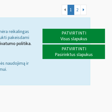
1
2
 nėra reikalingas
PATVIRTINTI
aukti pakeisdami
Visus slapukus
ivatumo politika.
PATVIRTINTI
Pasirinktus slapukus
nės naudojimą ir
mui.