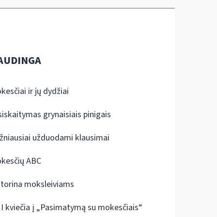
AUDINGA
kesčiai ir jų dydžiai
siskaitymas grynaisiais pinigais
žniausiai užduodami klausimai
kesčių ABC
ktorina moksleiviams
I kviečia į „Pasimatymą su mokesčiais“