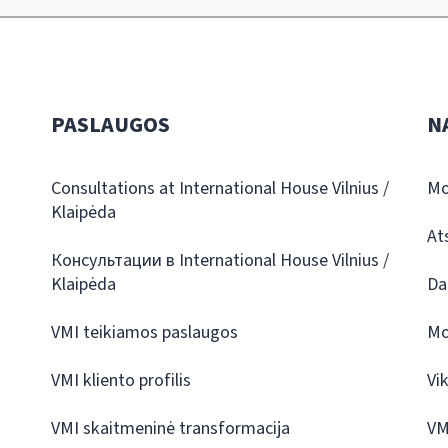
PASLAUGOS
N
Consultations at International House Vilnius /
Mo
Klaipėda
At
Консультации в International House Vilnius /
Klaipėda
Da
VMI teikiamos paslaugos
Mo
VMI kliento profilis
Vi
VMI skaitmeninė transformacija
VM