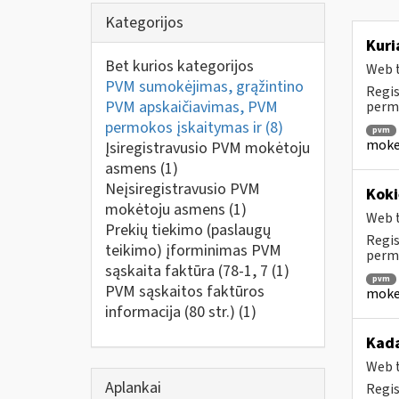
Kategorijos
Kuri
Bet kurios kategorijos
Web t
PVM sumokėjimas, grąžintino
Regis
PVM apskaičiavimas, PVM
perm
permokos įskaitymas ir
(8)
pvm
mokes
Įsiregistravusio PVM mokėtoju
asmens
(1)
Neįsiregistravusio PVM
Koki
mokėtoju asmens
(1)
Web t
Prekių tiekimo (paslaugų
Regis
teikimo) įforminimas PVM
permo
sąskaita faktūra (78-1, 7
(1)
pvm
PVM sąskaitos faktūros
mokes
informacija (80 str.)
(1)
Kada
Web t
Aplankai
Regis