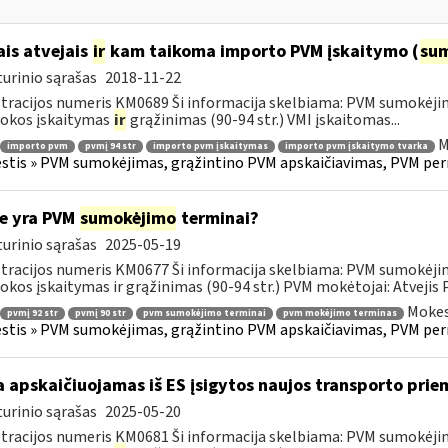
ais atvejais
ir
kam taikoma importo PVM įskaitymo (
su
urinio sąrašas
2018-11-22
tracijos numeris KM0689 Ši informacija skelbiama: PVM sumokėji
okos įskaitymas
ir
grąžinimas (90-94 str.) VMI įskaitomas...
M
importo pvm
pvmį 94 str
importo pvm įskaitymas
importo pvm įskaitymo tvarka
tis » PVM sumokėjimas, grąžintino PVM apskaičiavimas, PVM per
e yra PVM
sumokėjimo
terminai?
urinio sąrašas
2025-05-19
tracijos numeris KM0677 Ši informacija skelbiama: PVM sumokėji
kos įskaitymas ir grąžinimas (90-94 str.) PVM mokėtojai: Atvejis
Mokes
pvmį 92 str
pvmį 90 str
pvm sumokėjimo terminai
pvm mokėjimo terminas
tis » PVM sumokėjimas, grąžintino PVM apskaičiavimas, PVM per
 apskaičiuojamas iš ES įsigytos naujos transporto pr
urinio sąrašas
2025-05-20
tracijos numeris KM0681 Ši informacija skelbiama: PVM sumokėji