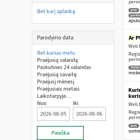
perm
Bet kurį aplanką
pvm
parda
apska
Parodymo data
Ar
PV
Web t
Bet kuriuo metu
Regis
perm
Praėjusią valandą
Paskutines 24 valandas
fr0781
mokes
Praėjusią savaitę
Praėjusį mėnesį
Praėjusiais metais
Kuri
Laikotarpyje…
kuri
Nuo
Iki
Web t
Regis
perm
pvm
sumok
Paieška