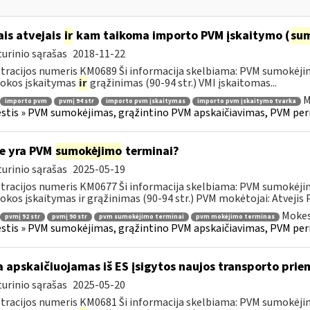
ais atvejais
ir
kam taikoma importo PVM įskaitymo (
su
urinio sąrašas
2018-11-22
tracijos numeris KM0689 Ši informacija skelbiama: PVM sumokėji
okos įskaitymas
ir
grąžinimas (90-94 str.) VMI įskaitomas...
M
importo pvm
pvmį 94 str
importo pvm įskaitymas
importo pvm įskaitymo tvarka
tis » PVM sumokėjimas, grąžintino PVM apskaičiavimas, PVM per
e yra PVM
sumokėjimo
terminai?
urinio sąrašas
2025-05-19
tracijos numeris KM0677 Ši informacija skelbiama: PVM sumokėji
kos įskaitymas ir grąžinimas (90-94 str.) PVM mokėtojai: Atvejis
Mokes
pvmį 92 str
pvmį 90 str
pvm sumokėjimo terminai
pvm mokėjimo terminas
tis » PVM sumokėjimas, grąžintino PVM apskaičiavimas, PVM per
 apskaičiuojamas iš ES įsigytos naujos transporto pr
urinio sąrašas
2025-05-20
tracijos numeris KM0681 Ši informacija skelbiama: PVM sumokėji