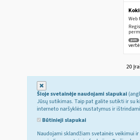
Koki
Web t
Regis
permo
pvm
vertė
20 Įra
Uždaryti
Šioje svetainėje naudojami slapukai
(angl
Jūsų sutikimas. Taip pat galite sutikti ir s
interneto naršyklės nustatymus ir ištrindam
Būtinieji slapukai
Naudojami sklandžiam svetainės veikimui ir 