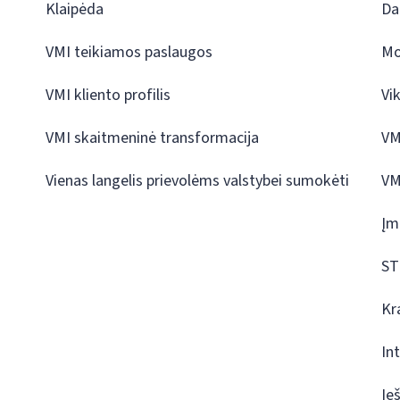
Klaipėda
Da
VMI teikiamos paslaugos
Mo
VMI kliento profilis
Vi
VMI skaitmeninė transformacija
VM
Vienas langelis prievolėms valstybei sumokėti
VM
Įm
ST
Kr
In
Ie