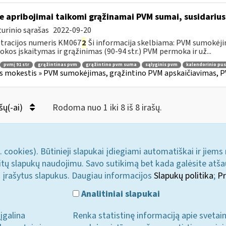
e apribojimai taikomi grąžinamai PVM sumai, susidariusi
urinio sąrašas
2022-09-20
tracijos numeris KM067
2
Ši informacija skelbiama: PVM sumokėji
kos įskaitymas ir grąžinimas (90-94 str.) PVM permoka ir už...
pvmį 91 str
grąžintinas pvm
grąžintino pvm suma
sąlyginis pvm
kalendorinio pu
s mokestis » PVM sumokėjimas, grąžintino PVM apskaičiavimas, P
šų(-ai)
Rodoma nuo 1 iki 8 iš 8 irašų.
. cookies). Būtinieji slapukai įdiegiami automatiškai ir jiems
u kitų slapukų naudojimu. Savo sutikimą bet kada galėsite atš
i įrašytus slapukus. Daugiau informacijos
Slapukų politika
;
Pr
Analitiniai slapukai
įgalina
Renka statistinę informaciją apie svetai