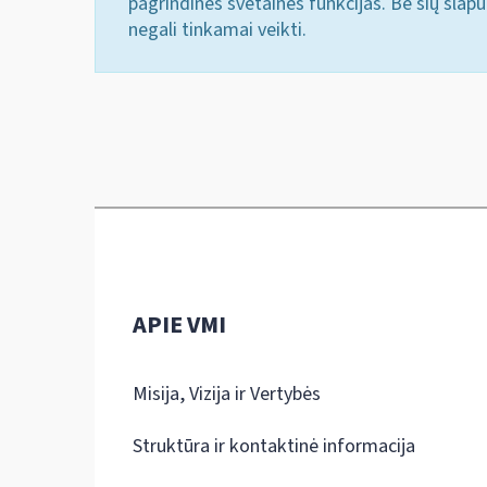
pagrindines svetainės funkcijas. Be šių slap
negali tinkamai veikti.
APIE VMI
Misija, Vizija ir Vertybės
Struktūra ir kontaktinė informacija