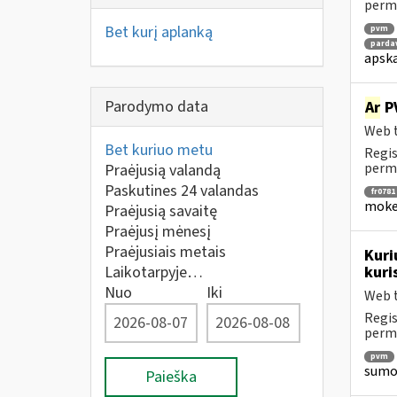
perm
Bet kurį aplanką
pvm
parda
apska
Parodymo data
Ar
PV
Web t
Bet kuriuo metu
Regis
perm
Praėjusią valandą
Paskutines 24 valandas
fr0781
mokes
Praėjusią savaitę
Praėjusį mėnesį
Praėjusiais metais
Kuri
Laikotarpyje…
kuri
Nuo
Iki
Web t
Regis
perm
pvm
sumok
Paieška