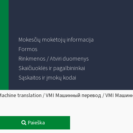
Mokesčių mokėtojų informacija
Formos
Rinkmenos / Atviri duomenys
Skaičiuoklės ir pagalbininkai
Sąskaitos ir įmokų kodai
Machine translation / VMI Машинный перевод / VMI Машин
Paieška