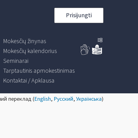
Prisijungti
Mokesčių žinynas
Mokesčių kalendorius
Seminarai
Tarptautinis apmokestinimas
Kontaktai / Apklausa
ний переклад (
English
,
Русский
,
Українська
)