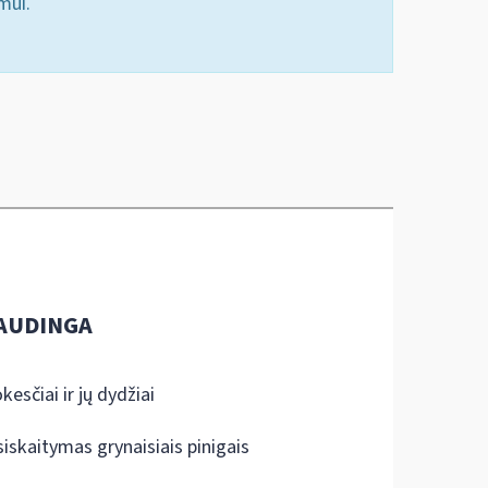
mui.
AUDINGA
kesčiai ir jų dydžiai
siskaitymas grynaisiais pinigais