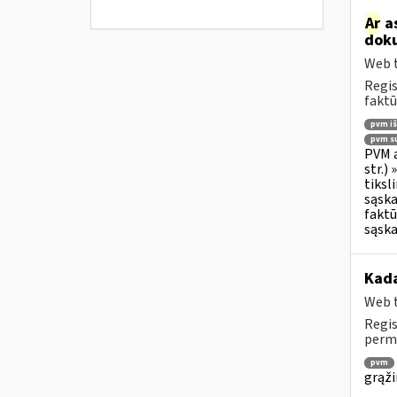
Ar
as
doku
Web t
Regis
faktū
pvm i
pvm su
PVM a
str.)
tiksl
sąska
faktū
sąska
Kada
Web t
Regis
permo
pvm
grąži