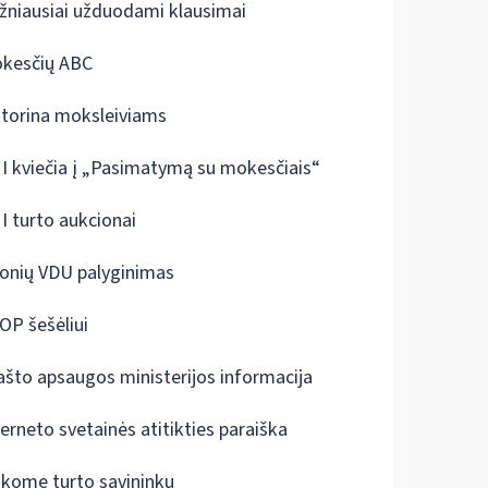
žniausiai užduodami klausimai
kesčių ABC
ktorina moksleiviams
I kviečia į „Pasimatymą su mokesčiais“
I turto aukcionai
onių VDU palyginimas
OP šešėliui
ašto apsaugos ministerijos informacija
terneto svetainės atitikties paraiška
škome turto savininkų