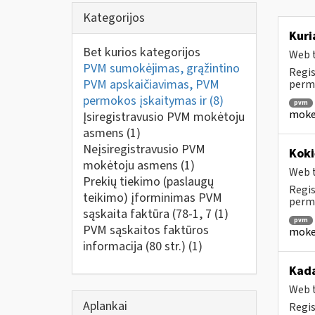
Kategorijos
Kuri
Bet kurios kategorijos
Web t
PVM sumokėjimas, grąžintino
Regis
PVM apskaičiavimas, PVM
perm
permokos įskaitymas ir
(8)
pvm
mokes
Įsiregistravusio PVM mokėtoju
asmens
(1)
Neįsiregistravusio PVM
Koki
mokėtoju asmens
(1)
Web t
Prekių tiekimo (paslaugų
Regis
teikimo) įforminimas PVM
permo
sąskaita faktūra (78-1, 7
(1)
pvm
PVM sąskaitos faktūros
mokes
informacija (80 str.)
(1)
Kada
Web t
Aplankai
Regis