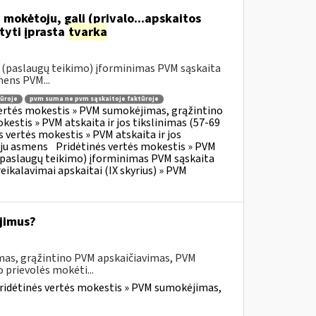
 mokėtoju, gali (privalo...apskaitos
tyti įprasta
tvarka
o (paslaugų teikimo) įforminimas PVM sąskaita
mens PVM...
ūroje
pvm suma ne pvm sąskaitoje faktūroje
vertės mokestis » PVM sumokėjimas, grąžintino
kestis » PVM atskaita ir jos tikslinimas (57-69
s vertės mokestis » PVM atskaita ir jos
oju asmens
Pridėtinės vertės mokestis » PVM
o (paslaugų teikimo) įforminimas PVM sąskaita
eikalavimai apskaitai (IX skyrius) » PVM
jimus?
mas, grąžintino PVM apskaičiavimas, PVM
 prievolės mokėti...
ridėtinės vertės mokestis » PVM sumokėjimas,