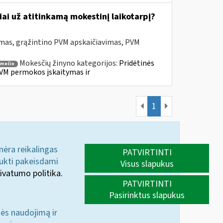
ai už atitinkamą mokestinį laikotarpį?
mas, grąžintino PVM apskaičiavimas, PVM
Mokesčių žinyno kategorijos:
Pridėtinės
smečio
VM permokos įskaitymas ir
1
 nėra reikalingas
PATVIRTINTI
aukti pakeisdami
Visus slapukus
ivatumo politika.
PATVIRTINTI
Pasirinktus slapukus
nės naudojimą ir