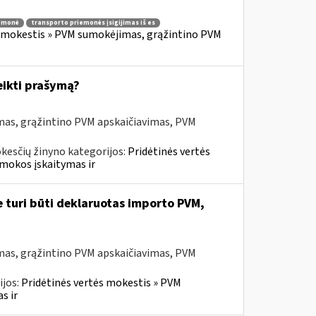
iemonė
transporto priemonės įsigijimas iš es
s mokestis » PVM sumokėjimas, grąžintino PVM
eikti prašymą?
mas, grąžintino PVM apskaičiavimas, PVM
kesčių žinyno kategorijos:
Pridėtinės vertės
mokos įskaitymas ir
e turi būti deklaruotas importo PVM,
mas, grąžintino PVM apskaičiavimas, PVM
ijos:
Pridėtinės vertės mokestis » PVM
s ir