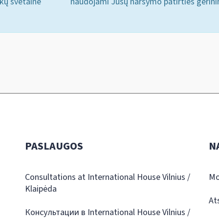
ukų svetainė
naudojami Jūsų naršymo patirties gerini
PASLAUGOS
N
Consultations at International House Vilnius /
Mo
Klaipėda
At
Консультации в International House Vilnius /