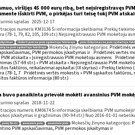
muo, viršijęs 45 000 eurų ribą, bet neįsiregistravęs PVM
mente išskirti PVM, o pirkėjas turi teisę tokį PVM atskai
urinio sąrašas
2025-12-17
tracijos numeris KM3136 Ši informacija skelbiama: Prekių tiekim
ra (78-1, 79, 82, 105, 109 str.) Neįsiregistravusio PVM mokėtoju as
šskyrimas
išskirti pvm ne pvm sąskaitoje faktūroje
pvm išskyrimas ne pvm sąskaitoje fakt
Mokesčių žinyno kategorijos:
Pridėtinės 
mą ne pvm sąskaitoje faktūroje
pskaičiavimas, PVM permokos įskaitymas ir
Pridėtinės vertės mo
 » PVM atskaita » Įsiregistravusio PVM mokėtoju asmens
Pridėtinė
inimas (57-69 str.) » PVM atskaita » Neįsiregistravusio PVM mokėt
itos faktūros, reikalavimai apskaitai (IX skyrius) » Prekių tiekim
ra (78-1, 7
Pridėtinės vertės mokestis » PVM sąskaitos faktūros, r
itos faktūros informacija (80 str.)
 buvo panaikinta prievolė mokėti avansinius PVM mokė
urinio sąrašas
2018-11-22
tracijos numeris KM0674 Ši informacija skelbiama: PVM sumokėji
kos įskaitymas ir grąžinimas (90-94 str.) Nuo 2016-01-01 nebeliko
Mokesčių žinyno kategorijos:
P
pvmį 90 str
avansinis pvm
avansinio pvm
ntino PVM apskaičiavimas, PVM permokos įskaitymas ir