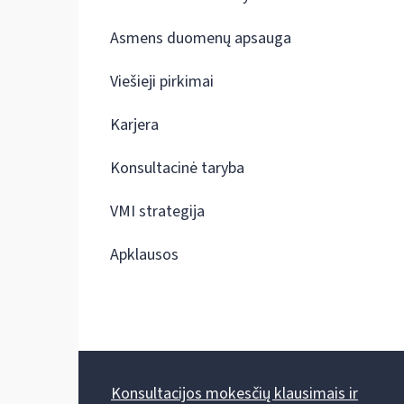
Asmens duomenų apsauga
Viešieji pirkimai
Karjera
Konsultacinė taryba
VMI strategija
Apklausos
Konsultacijos mokesčių klausimais ir