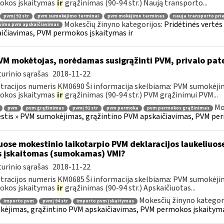
okos įskaitymas
ir
grąžinimas (90-94 str.) Naują transporto...
pvmį 92 str
pvm sumokėjimo terminai
pvm mokėjimo terminas
nauja transporto pr
Mokesčių žinyno kategorijos:
Pridėtinės vertė
vimo pvm apskaičiavimas
ičiavimas, PVM permokos įskaitymas ir
M mokėtojas, norėdamas susigrąžinti PVM, privalo pat
urinio sąrašas
2018-11-22
tracijos numeris KM0690 Ši informacija skelbiama: PVM sumokėji
okos įskaitymas
ir
grąžinimas (90-94 str.) PVM grąžinimui PVM...
Mo
pvm
pvm grąžinimas
pvmį 91 str
pvm permoka
pvm permokos grąžinimas
tis » PVM sumokėjimas, grąžintino PVM apskaičiavimas, PVM per
uose mokestinio laikotarpio PVM deklaracijos laukeliuos
s įskaitomas (sumokamas) VMI?
urinio sąrašas
2018-11-22
tracijos numeris KM0685 Ši informacija skelbiama: PVM sumokėji
okos įskaitymas
ir
grąžinimas (90-94 str.) Apskaičiuotas...
Mokesčių žinyno kategor
importo pvm
pvmį 94 str
importo pvm įskaitymas
ėjimas, grąžintino PVM apskaičiavimas, PVM permokos įskaityma