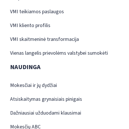
VMI teikiamos paslaugos
VMI kliento profilis
VMI skaitmeninė transformacija
Vienas langelis prievolėms valstybei sumokėti
NAUDINGA
Mokesčiai ir jų dydžiai
Atsiskaitymas grynaisiais pinigais
Dažniausiai užduodami klausimai
Mokesčių ABC