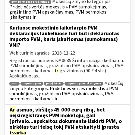
Mokesčių žinyno kategorijos:
pvm permokos grąžinimas
Pridėtinės vertės mokestis » PVM sumokėjimas,
grąžintino PVM apskaičiavimas, PVM permokos
įskaitymas ir
Kuriuose mokestinio laikotarpio PVM
deklaracijos laukeliuose turi būti deklaruotas
importo PVM, kuris įskaitomas (sumokamas)
VMI?
Web turinio sąrašas
2018-11-22
Registracijos numeris KM0685 Ši informacija skelbiama:
PVM sumokėjimas, grąžintino PVM apskaičiavimas, PVM
permokos įskaitymas
ir
grąžinimas (90-94 str.)
Apskaičiuotas...
Mokesčių
pvm
importo pvm
pvmį 94 str
importo pvm įskaitymas
žinyno kategorijos:
Pridėtinės vertės mokestis » PVM
sumokėjimas, grąžintino PVM apskaičiavimas, PVM
permokos įskaitymas ir
Ar
asmuo, viršijęs 45 000 eurų ribą, bet
neįsiregistravęs PVM mokėtoju, gali
(privalo...apskaitos dokumente išskirti PVM, o
pirkėjas turi teisę tokį PVM atskaityti įprasta
tvarka