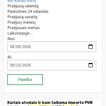
Bet kuriuo metu
Praėjusią valandą
Paskutines 24 valandas
Praėjusią savaitę
Praėjusį mėnesį
Praėjusiais metais
Laikotarpyje…
Nuo
Iki
Paieška
Kuriais atvejais
ir
kam taikoma importo PVM