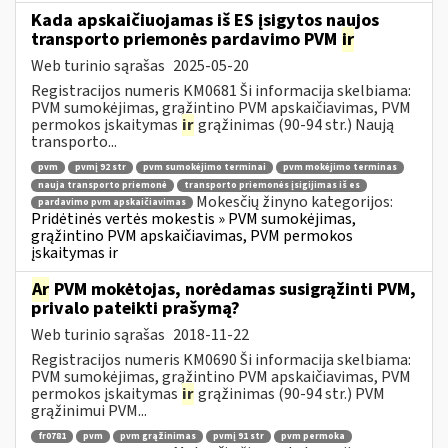
Kada apskaičiuojamas iš ES įsigytos naujos
transporto priemonės pardavimo PVM
ir
Web turinio sąrašas
2025-05-20
Registracijos numeris KM0681 Ši informacija skelbiama:
PVM sumokėjimas, grąžintino PVM apskaičiavimas, PVM
permokos įskaitymas
ir
grąžinimas (90-94 str.) Naują
transporto...
pvm
pvmį 92 str
pvm sumokėjimo terminai
pvm mokėjimo terminas
nauja transporto priemonė
transporto priemonės įsigijimas iš es
Mokesčių žinyno kategorijos:
pardavimo pvm apskaičiavimas
Pridėtinės vertės mokestis » PVM sumokėjimas,
grąžintino PVM apskaičiavimas, PVM permokos
įskaitymas ir
Ar
PVM mokėtojas, norėdamas susigrąžinti PVM,
privalo pateikti prašymą?
Web turinio sąrašas
2018-11-22
Registracijos numeris KM0690 Ši informacija skelbiama:
PVM sumokėjimas, grąžintino PVM apskaičiavimas, PVM
permokos įskaitymas
ir
grąžinimas (90-94 str.) PVM
grąžinimui PVM...
fr0781
pvm
pvm grąžinimas
pvmį 91 str
pvm permoka