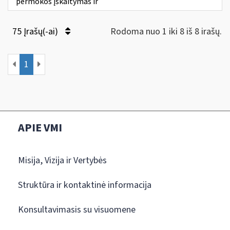
permokos įskaitymas ir
75 Įrašų(-ai)
Rodoma nuo 1 iki 8 iš 8 irašų.
1
APIE VMI
Misija, Vizija ir Vertybės
Struktūra ir kontaktinė informacija
Konsultavimasis su visuomene