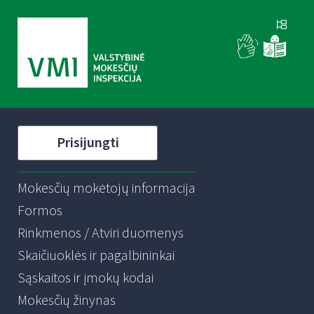
Prisijungti
Mokesčių mokėtojų informacija
Formos
Rinkmenos / Atviri duomenys
Skaičiuoklės ir pagalbininkai
Sąskaitos ir įmokų kodai
Mokesčių žinynas