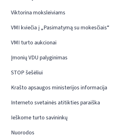
Viktorina moksleiviams
VMI kviečia į „Pasimatymą su mokesčiais“
VMI turto aukcionai
Įmonių VDU palyginimas
STOP šešėliui
Krašto apsaugos ministerijos informacija
Interneto svetainės atitikties paraiška
Ieškome turto savininkų
Nuorodos