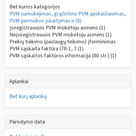
Bet kurios kategorijos
PVM sumokėjimas, grąžintino PVM apskaičiavimas,
PVM permokos įskaitymas ir
(8)
Įsiregistravusio PVM mokėtoju asmens
(1)
Neįsiregistravusio PVM mokėtoju asmens
(1)
Prekių tiekimo (paslaugų teikimo) įforminimas
PVM sąskaita faktūra (78-1, 7
(1)
PVM sąskaitos faktūros informacija (80 str.)
(1)
Aplankai
Bet kurį aplanką
Parodymo data