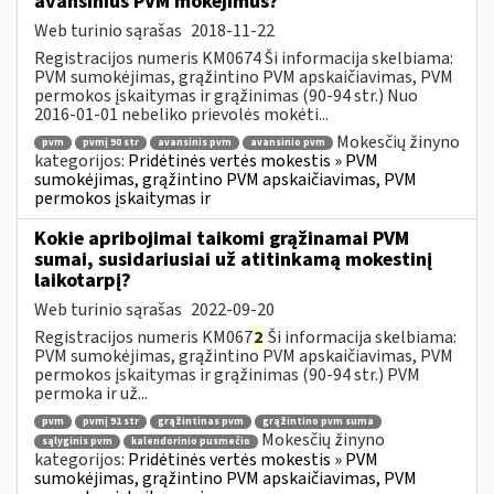
avansinius PVM mokėjimus?
Web turinio sąrašas
2018-11-22
Registracijos numeris KM0674 Ši informacija skelbiama:
PVM sumokėjimas, grąžintino PVM apskaičiavimas, PVM
permokos įskaitymas ir grąžinimas (90-94 str.) Nuo
2016-01-01 nebeliko prievolės mokėti...
Mokesčių žinyno
pvm
pvmį 90 str
avansinis pvm
avansinio pvm
kategorijos:
Pridėtinės vertės mokestis » PVM
sumokėjimas, grąžintino PVM apskaičiavimas, PVM
permokos įskaitymas ir
Kokie apribojimai taikomi grąžinamai PVM
sumai, susidariusiai už atitinkamą mokestinį
laikotarpį?
Web turinio sąrašas
2022-09-20
Registracijos numeris KM067
2
Ši informacija skelbiama:
PVM sumokėjimas, grąžintino PVM apskaičiavimas, PVM
permokos įskaitymas ir grąžinimas (90-94 str.) PVM
permoka ir už...
pvm
pvmį 91 str
grąžintinas pvm
grąžintino pvm suma
Mokesčių žinyno
sąlyginis pvm
kalendorinio pusmečio
kategorijos:
Pridėtinės vertės mokestis » PVM
sumokėjimas, grąžintino PVM apskaičiavimas, PVM