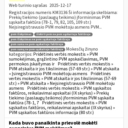
Web turinio sąrašas
2025-12-17
Registracijos numeris KM3136 Ši informacija skelbiama:
Prekių tiekimo (paslaugų teikimo) įforminimas PVM
sąskaita faktūra (78-1, 79, 82, 105, 109 str.)
Neįsiregistravusio PVM mokėtoju asmens PVM...
pvm išskyrimas
išskirti pvm ne pvm sąskaitoje faktūroje
pvm išskyrimas ne pvm sąskaitoje faktūroje
pvm suma ne pvm sąskaitoje faktūroje
Mokesčių žinyno
pvm sumą ne pvm sąskaitoje faktūroje
kategorijos:
Pridėtinės vertės mokestis » PVM
sumokėjimas, grąžintino PVM apskaičiavimas, PVM
permokos įskaitymas ir
Pridėtinės vertės mokestis »
PVM atskaita ir jos tikslinimas (57-69 str.) » PVM atskaita
» Įsiregistravusio PVM mokėtoju asmens
Pridėtinės
vertės mokestis » PVM atskaita ir jos tikslinimas (57-69
str.) » PVM atskaita » Neįsiregistravusio PVM mokėtoju
asmens
Pridėtinės vertės mokestis » PVM sąskaitos
faktūros, reikalavimai apskaitai (IX skyrius) » Prekių
tiekimo (paslaugų teikimo) įforminimas PVM sąskaita
faktūra (78-1, 7
Pridėtinės vertės mokestis » PVM
sąskaitos faktūros, reikalavimai apskaitai (IX skyrius) »
PVM sąskaitos faktūros informacija (80 str.)
Kada buvo panaikinta prievolė mokėti