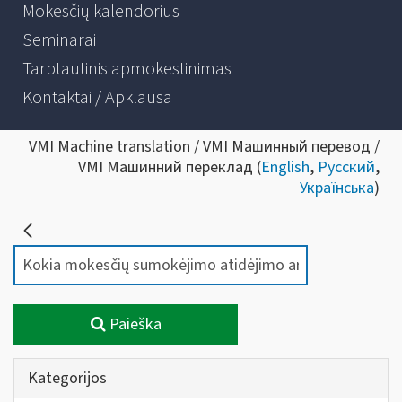
Mokesčių kalendorius
Seminarai
Tarptautinis apmokestinimas
Kontaktai / Apklausa
VMI Machine translation / VMI Машинный перевод /
VMI Машинний переклад (
English
,
Русский
,
Українська
)
Paieška
Kategorijos