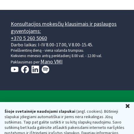
Konsultacijos mokesčių klausimais ir paslaugos
gyventojams:
+370 5 260 5060
Darbo laikas: I-IV 8.00-17.00, V 8.00-15.45.
Prieššventinę dieną - viena valanda trumpiau.
Kiekvieno mėnesio antrą penktadienį 8.00 val. - 12.00 val.
Mano VMI
Paklausimas per
Valstybinė mokesčių inspekcija prie Lietuvos
U
Respublikos finansų ministerijos
Šioje svetainėje naudojami slapukai
(angl. cookies). Būtinieji
slapukai įdiegiami automatiškai ir jiems nėra reikalingas Jūsų
Biudžetinė įstaiga. Juridinio asmens kodas — 188659752,
sutikimas. Taip pat galite sutikti ir su kitų slapukų naudojimu. Savo
adresas: Vasario 16-osios g. 14, 01107 Vilnius, Lietuva, el.paštas:
sutikimą bet kada galėsite atšaukti pakeisdami interneto naršyklės
vmi@vmi.lt
, E. pristatymo dėžutės adresas 188659752
nustatymus ir ištrindami įrašytus slapukus. Daugiau informacijos