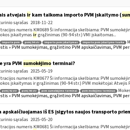
ais atvejais
ir
kam taikoma importo PVM įskaitymo (
su
urinio sąrašas
2018-11-22
tracijos numeris KM0689 Ši informacija skelbiama: PVM sumokėji
okos įskaitymas
ir
grąžinimas (90-94 str.) VMI įskaitomas...
M
importo pvm
pvmį 94 str
importo pvm įskaitymas
importo pvm įskaitymo tvarka
tis » PVM sumokėjimas, grąžintino PVM apskaičiavimas, PVM per
e yra PVM
sumokėjimo
terminai?
urinio sąrašas
2025-05-19
tracijos numeris KM0677 Ši informacija skelbiama: PVM sumokėji
kos įskaitymas ir grąžinimas (90-94 str.) PVM mokėtojai: Atvejis
Mokes
pvmį 92 str
pvmį 90 str
pvm sumokėjimo terminai
pvm mokėjimo terminas
tis » PVM sumokėjimas, grąžintino PVM apskaičiavimas, PVM per
 apskaičiuojamas iš ES įsigytos naujos transporto pr
urinio sąrašas
2025-05-20
tracijos numeris KM0681 Ši informacija skelbiama: PVM sumokėji