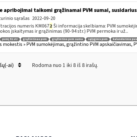
e apribojimai taikomi grąžinamai PVM sumai, susidariusi
urinio sąrašas
2022-09-20
tracijos numeris KM067
2
Ši informacija skelbiama: PVM sumokėji
kos įskaitymas ir grąžinimas (90-94 str.) PVM permoka ir už...
pvmį 91 str
grąžintinas pvm
grąžintino pvm suma
sąlyginis pvm
kalendorinio pu
s mokestis » PVM sumokėjimas, grąžintino PVM apskaičiavimas, P
šų(-ai)
Rodoma nuo 1 iki 8 iš 8 irašų.