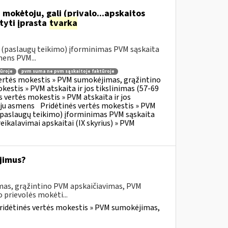
 mokėtoju, gali (privalo...apskaitos
tyti įprasta
tvarka
o (paslaugų teikimo) įforminimas PVM sąskaita
mens PVM...
ūroje
pvm suma ne pvm sąskaitoje faktūroje
vertės mokestis » PVM sumokėjimas, grąžintino
kestis » PVM atskaita ir jos tikslinimas (57-69
s vertės mokestis » PVM atskaita ir jos
oju asmens
Pridėtinės vertės mokestis » PVM
o (paslaugų teikimo) įforminimas PVM sąskaita
eikalavimai apskaitai (IX skyrius) » PVM
jimus?
mas, grąžintino PVM apskaičiavimas, PVM
 prievolės mokėti...
ridėtinės vertės mokestis » PVM sumokėjimas,