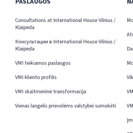
PASLAUGOS
N
Consultations at International House Vilnius /
Mo
Klaipėda
At
Консультации в International House Vilnius /
Klaipėda
Da
VMI teikiamos paslaugos
Mo
VMI kliento profilis
Vi
VMI skaitmeninė transformacija
VM
Vienas langelis prievolėms valstybei sumokėti
VM
Įm