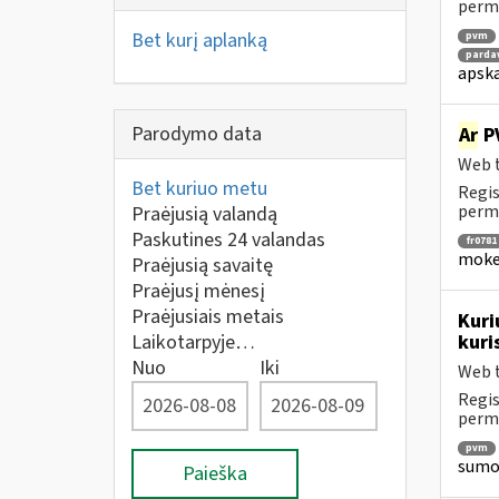
perm
Bet kurį aplanką
pvm
parda
apska
Parodymo data
Ar
PV
Web t
Bet kuriuo metu
Regis
perm
Praėjusią valandą
Paskutines 24 valandas
fr0781
mokes
Praėjusią savaitę
Praėjusį mėnesį
Praėjusiais metais
Kuri
Laikotarpyje…
kuri
Nuo
Iki
Web t
Regis
perm
pvm
sumok
Paieška