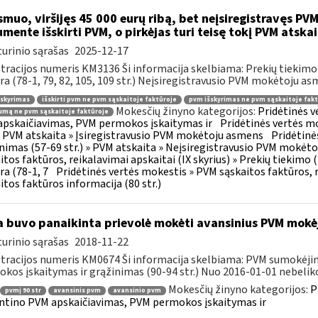
muo, viršijęs 45 000 eurų ribą, bet neįsiregistravęs PVM
mente išskirti PVM, o pirkėjas turi teisę tokį PVM atskai
urinio sąrašas
2025-12-17
tracijos numeris KM3136 Ši informacija skelbiama: Prekių tiekim
ra (78-1, 79, 82, 105, 109 str.) Neįsiregistravusio PVM mokėtoju as
šskyrimas
išskirti pvm ne pvm sąskaitoje faktūroje
pvm išskyrimas ne pvm sąskaitoje fakt
Mokesčių žinyno kategorijos:
Pridėtinės 
mą ne pvm sąskaitoje faktūroje
pskaičiavimas, PVM permokos įskaitymas ir
Pridėtinės vertės mo
 » PVM atskaita » Įsiregistravusio PVM mokėtoju asmens
Pridėtinė
inimas (57-69 str.) » PVM atskaita » Neįsiregistravusio PVM mokėt
itos faktūros, reikalavimai apskaitai (IX skyrius) » Prekių tiekim
ra (78-1, 7
Pridėtinės vertės mokestis » PVM sąskaitos faktūros, r
itos faktūros informacija (80 str.)
 buvo panaikinta prievolė mokėti avansinius PVM mokė
urinio sąrašas
2018-11-22
tracijos numeris KM0674 Ši informacija skelbiama: PVM sumokėji
kos įskaitymas ir grąžinimas (90-94 str.) Nuo 2016-01-01 nebeliko
Mokesčių žinyno kategorijos:
P
pvmį 90 str
avansinis pvm
avansinio pvm
ntino PVM apskaičiavimas, PVM permokos įskaitymas ir