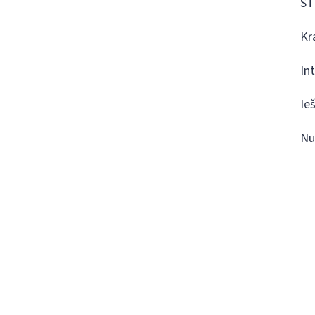
ST
Kr
In
Ie
Nu