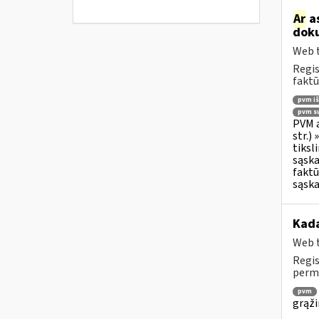
Ar
as
doku
Web t
Regis
faktū
pvm i
pvm su
PVM a
str.)
tiksl
sąska
faktū
sąska
Kada
Web t
Regis
permo
pvm
grąži