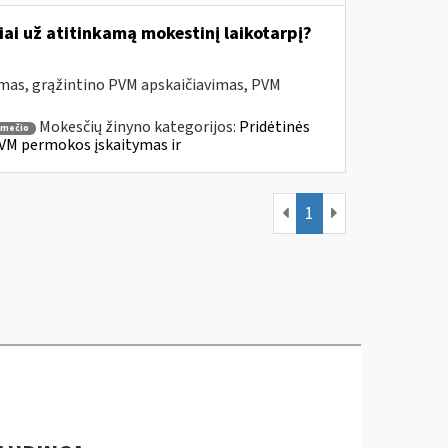
ai už atitinkamą mokestinį laikotarpį?
mas, grąžintino PVM apskaičiavimas, PVM
Mokesčių žinyno kategorijos:
Pridėtinės
smečio
VM permokos įskaitymas ir
1