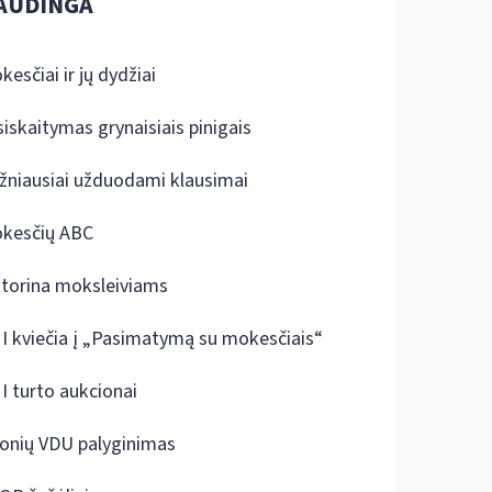
AUDINGA
kesčiai ir jų dydžiai
siskaitymas grynaisiais pinigais
žniausiai užduodami klausimai
kesčių ABC
ktorina moksleiviams
I kviečia į „Pasimatymą su mokesčiais“
I turto aukcionai
onių VDU palyginimas