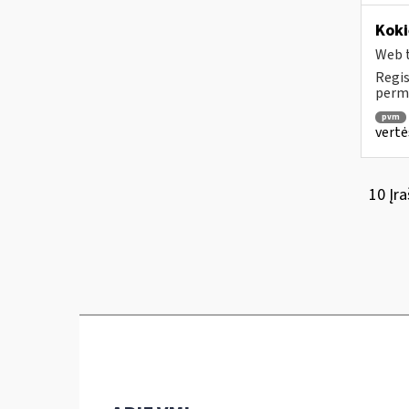
Koki
Web t
Regis
permo
pvm
vertė
10 Įra