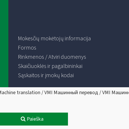
Mokesčių mokėtojų informacija
Formos
Rinkmenos / Atviri duomenys
Skaičiuoklės ir pagalbininkai
Sąskaitos ir įmokų kodai
Machine translation / VMI Машинный перевод / VMI Машин
Paieška