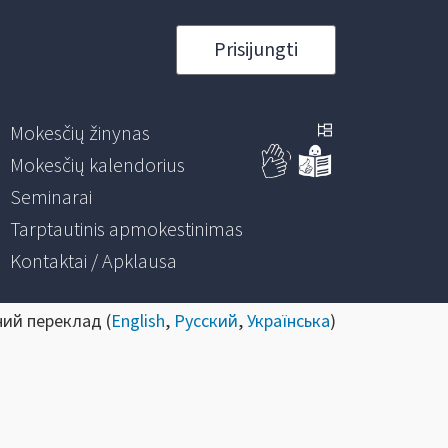
Prisijungti
Mokesčių žinynas
Mokesčių kalendorius
Seminarai
Tarptautinis apmokestinimas
Kontaktai / Apklausa
ний переклад (
English
,
Русский
,
Українська
)