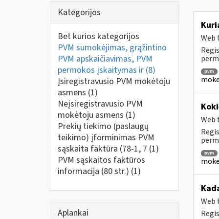
Kategorijos
Kuri
Bet kurios kategorijos
Web t
PVM sumokėjimas, grąžintino
Regis
PVM apskaičiavimas, PVM
perm
permokos įskaitymas ir
(8)
pvm
mokes
Įsiregistravusio PVM mokėtoju
asmens
(1)
Neįsiregistravusio PVM
Koki
mokėtoju asmens
(1)
Web t
Prekių tiekimo (paslaugų
Regis
teikimo) įforminimas PVM
permo
sąskaita faktūra (78-1, 7
(1)
pvm
PVM sąskaitos faktūros
mokes
informacija (80 str.)
(1)
Kada
Web t
Aplankai
Regis