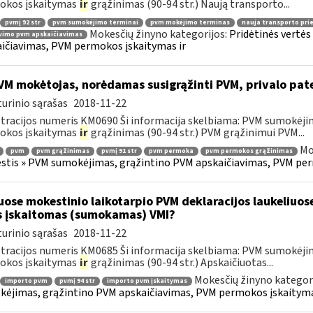
okos įskaitymas
ir
grąžinimas (90-94 str.) Naują transporto...
pvmį 92 str
pvm sumokėjimo terminai
pvm mokėjimo terminas
nauja transporto pr
Mokesčių žinyno kategorijos:
Pridėtinės vertė
vimo pvm apskaičiavimas
ičiavimas, PVM permokos įskaitymas ir
M mokėtojas, norėdamas susigrąžinti PVM, privalo pat
urinio sąrašas
2018-11-22
tracijos numeris KM0690 Ši informacija skelbiama: PVM sumokėji
okos įskaitymas
ir
grąžinimas (90-94 str.) PVM grąžinimui PVM...
Mo
pvm
pvm grąžinimas
pvmį 91 str
pvm permoka
pvm permokos grąžinimas
tis » PVM sumokėjimas, grąžintino PVM apskaičiavimas, PVM per
uose mokestinio laikotarpio PVM deklaracijos laukeliuos
s įskaitomas (sumokamas) VMI?
urinio sąrašas
2018-11-22
tracijos numeris KM0685 Ši informacija skelbiama: PVM sumokėji
okos įskaitymas
ir
grąžinimas (90-94 str.) Apskaičiuotas...
Mokesčių žinyno kategor
importo pvm
pvmį 94 str
importo pvm įskaitymas
ėjimas, grąžintino PVM apskaičiavimas, PVM permokos įskaityma