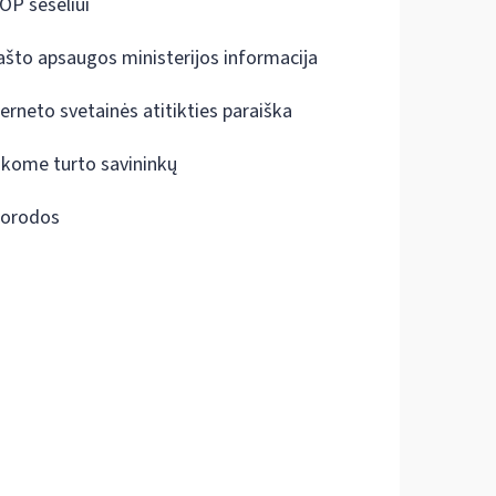
OP šešėliui
ašto apsaugos ministerijos informacija
terneto svetainės atitikties paraiška
škome turto savininkų
orodos