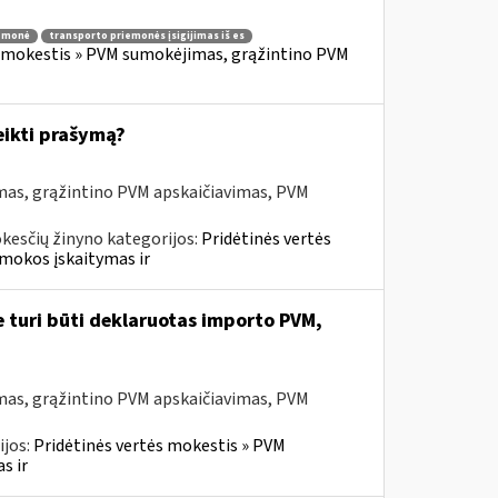
iemonė
transporto priemonės įsigijimas iš es
s mokestis » PVM sumokėjimas, grąžintino PVM
eikti prašymą?
mas, grąžintino PVM apskaičiavimas, PVM
kesčių žinyno kategorijos:
Pridėtinės vertės
mokos įskaitymas ir
e turi būti deklaruotas importo PVM,
mas, grąžintino PVM apskaičiavimas, PVM
ijos:
Pridėtinės vertės mokestis » PVM
s ir