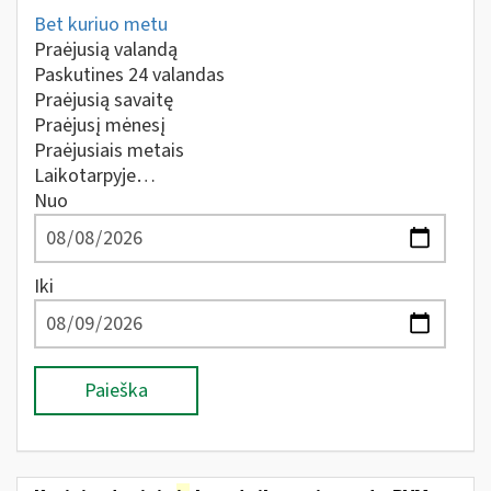
Bet kuriuo metu
Praėjusią valandą
Paskutines 24 valandas
Praėjusią savaitę
Praėjusį mėnesį
Praėjusiais metais
Laikotarpyje…
Nuo
Iki
Paieška