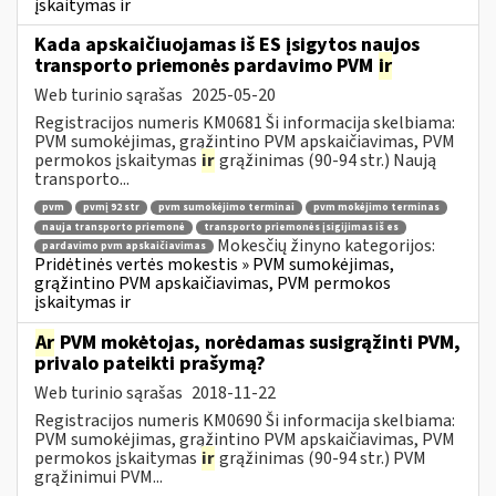
įskaitymas ir
Kada apskaičiuojamas iš ES įsigytos naujos
transporto priemonės pardavimo PVM
ir
Web turinio sąrašas
2025-05-20
Registracijos numeris KM0681 Ši informacija skelbiama:
PVM sumokėjimas, grąžintino PVM apskaičiavimas, PVM
permokos įskaitymas
ir
grąžinimas (90-94 str.) Naują
transporto...
pvm
pvmį 92 str
pvm sumokėjimo terminai
pvm mokėjimo terminas
nauja transporto priemonė
transporto priemonės įsigijimas iš es
Mokesčių žinyno kategorijos:
pardavimo pvm apskaičiavimas
Pridėtinės vertės mokestis » PVM sumokėjimas,
grąžintino PVM apskaičiavimas, PVM permokos
įskaitymas ir
Ar
PVM mokėtojas, norėdamas susigrąžinti PVM,
privalo pateikti prašymą?
Web turinio sąrašas
2018-11-22
Registracijos numeris KM0690 Ši informacija skelbiama:
PVM sumokėjimas, grąžintino PVM apskaičiavimas, PVM
permokos įskaitymas
ir
grąžinimas (90-94 str.) PVM
grąžinimui PVM...