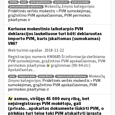
fr0781
pvm
pvm grąžinimas
pvmį 91 str
pvm permoka
Mokesčių žinyno kategorijos:
pvm permokos grąžinimas
Pridėtinės vertės mokestis » PVM sumokėjimas,
grąžintino PVM apskaičiavimas, PVM permokos
įskaitymas ir
Kuriuose mokestinio laikotarpio PVM
deklaracijos laukeliuose turi būti deklaruotas
importo PVM, kuris įskaitomas (sumokamas)
VMI?
Web turinio sąrašas
2018-11-22
Registracijos numeris KM0685 Ši informacija skelbiama:
PVM sumokėjimas, grąžintino PVM apskaičiavimas, PVM
permokos įskaitymas
ir
grąžinimas (90-94 str.)
Apskaičiuotas...
Mokesčių
pvm
importo pvm
pvmį 94 str
importo pvm įskaitymas
žinyno kategorijos:
Pridėtinės vertės mokestis » PVM
sumokėjimas, grąžintino PVM apskaičiavimas, PVM
permokos įskaitymas ir
Ar
asmuo, viršijęs 45 000 eurų ribą, bet
neįsiregistravęs PVM mokėtoju, gali
(privalo...apskaitos dokumente išskirti PVM, o
pirkėjas turi teisę tokį PVM atskaityti įprasta