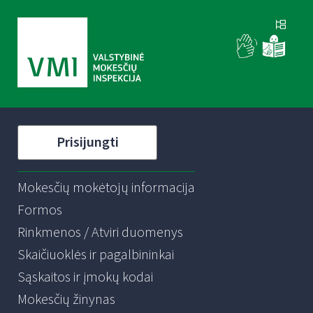
Prisijungti
Mokesčių mokėtojų informacija
Formos
Rinkmenos / Atviri duomenys
Skaičiuoklės ir pagalbininkai
Sąskaitos ir įmokų kodai
Mokesčių žinynas