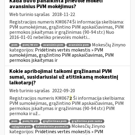
Kada buvo panaikinta prievolė mokėti
avansinius PVM mokėjimus?
Web turinio sąrašas
2018-11-22
Registracijos numeris KM0674 Ši informacija skelbiama:
PVM sumokėjimas, grąžintino PVM apskaičiavimas, PVM
permokos įskaitymas ir grąžinimas (90-94 str.) Nuo
2016-01-01 nebeliko prievolės mokėti...
Mokesčių žinyno
pvm
pvmį 90 str
avansinis pvm
avansinio pvm
kategorijos:
Pridėtinės vertės mokestis » PVM
sumokėjimas, grąžintino PVM apskaičiavimas, PVM
permokos įskaitymas ir
Kokie apribojimai taikomi grąžinamai PVM
sumai, susidariusiai už atitinkamą mokestinį
laikotarpį?
Web turinio sąrašas
2022-09-20
Registracijos numeris KM067
2
Ši informacija skelbiama:
PVM sumokėjimas, grąžintino PVM apskaičiavimas, PVM
permokos įskaitymas ir grąžinimas (90-94 str.) PVM
permoka ir už...
pvm
pvmį 91 str
grąžintinas pvm
grąžintino pvm suma
Mokesčių žinyno
sąlyginis pvm
kalendorinio pusmečio
kategorijos:
Pridėtinės vertės mokestis » PVM