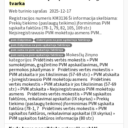
tvarka
Web turinio sąrašas
2025-12-17
Registracijos numeris KM3136 Ši informacija skelbiama:
Prekių tiekimo (paslaugų teikimo) įforminimas PVM
sąskaita faktūra (78-1, 79, 82, 105, 109 str.)
Neįsiregistravusio PVM mokėtoju asmens PVM...
pvm išskyrimas
išskirti pvm ne pvm sąskaitoje faktūroje
pvm išskyrimas ne pvm sąskaitoje faktūroje
pvm suma ne pvm sąskaitoje faktūroje
Mokesčių žinyno
pvm sumą ne pvm sąskaitoje faktūroje
kategorijos:
Pridėtinės vertės mokestis » PVM
sumokėjimas, grąžintino PVM apskaičiavimas, PVM
permokos įskaitymas ir
Pridėtinės vertės mokestis »
PVM atskaita ir jos tikslinimas (57-69 str.) » PVM atskaita
» Įsiregistravusio PVM mokėtoju asmens
Pridėtinės
vertės mokestis » PVM atskaita ir jos tikslinimas (57-69
str.) » PVM atskaita » Neįsiregistravusio PVM mokėtoju
asmens
Pridėtinės vertės mokestis » PVM sąskaitos
faktūros, reikalavimai apskaitai (IX skyrius) » Prekių
tiekimo (paslaugų teikimo) įforminimas PVM sąskaita
faktūra (78-1, 7
Pridėtinės vertės mokestis » PVM
sąskaitos faktūros, reikalavimai apskaitai (IX skyrius) »
PVM sąskaitos faktūros informacija (80 str.)