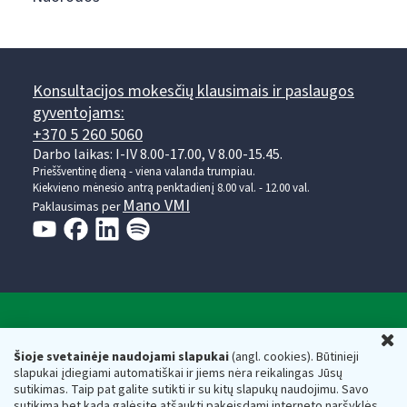
Konsultacijos mokesčių klausimais ir paslaugos
gyventojams:
+370 5 260 5060
Darbo laikas: I-IV 8.00-17.00, V 8.00-15.45.
Prieššventinę dieną - viena valanda trumpiau.
Kiekvieno mėnesio antrą penktadienį 8.00 val. - 12.00 val.
Mano VMI
Paklausimas per
Valstybinė mokesčių inspekcija prie Lietuvos
U
Respublikos finansų ministerijos
Šioje svetainėje naudojami slapukai
(angl. cookies). Būtinieji
slapukai įdiegiami automatiškai ir jiems nėra reikalingas Jūsų
Biudžetinė įstaiga. Juridinio asmens kodas — 188659752,
sutikimas. Taip pat galite sutikti ir su kitų slapukų naudojimu. Savo
adresas: Vasario 16-osios g. 14, 01107 Vilnius, Lietuva, el.paštas:
sutikimą bet kada galėsite atšaukti pakeisdami interneto naršyklės