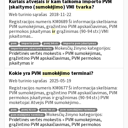
Kuriais atvejais
ir
kam taikoma importo PVM
įskaitymo (
sumokėjimo
) VMI
tvarka
?
Web turinio sąrašas
2018-11-22
Registracijos numeris KM0689 Ši informacija skelbiama:
PVM sumokėjimas, grąžintino PVM apskaičiavimas, PVM
permokos įskaitymas
ir
grąžinimas (90-94 str.) VMI
įskaitomas...
pvm
importo pvm
pvmį 94 str
importo pvm įskaitymas
Mokesčių žinyno kategorijos:
importo pvm įskaitymo tvarka
Pridėtinės vertės mokestis » PVM sumokėjimas,
grąžintino PVM apskaičiavimas, PVM permokos
įskaitymas ir
Kokie yra PVM
sumokėjimo
terminai?
Web turinio sąrašas
2025-05-19
Registracijos numeris KM0677 Ši informacija skelbiama:
PVM sumokėjimas, grąžintino PVM apskaičiavimas, PVM
permokos įskaitymas ir grąžinimas (90-94 str.) PVM
mokėtojai: Atvejis PVM sumokėjimo...
pvm
pvmį 92 str
pvmį 90 str
pvm sumokėjimo terminai
Mokesčių žinyno kategorijos:
pvm mokėjimo terminas
Pridėtinės vertės mokestis » PVM sumokėjimas,
grąžintino PVM apskaičiavimas, PVM permokos