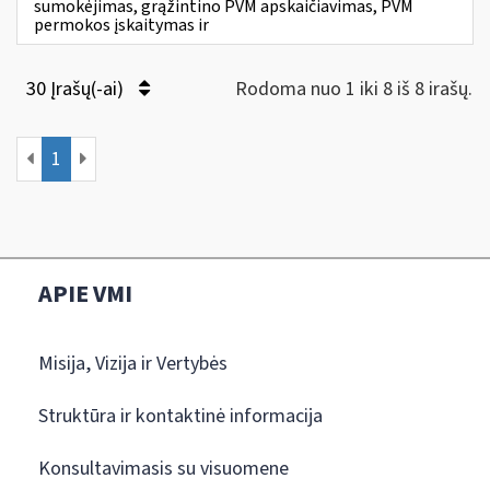
sumokėjimas, grąžintino PVM apskaičiavimas, PVM
permokos įskaitymas ir
30 Įrašų(-ai)
Rodoma nuo 1 iki 8 iš 8 irašų.
1
APIE VMI
Misija, Vizija ir Vertybės
Struktūra ir kontaktinė informacija
Konsultavimasis su visuomene