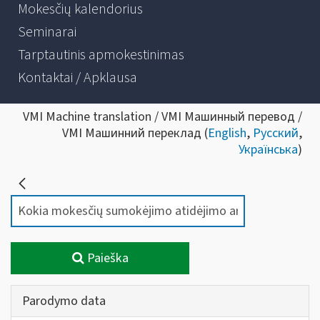
Mokesčių kalendorius
Seminarai
Tarptautinis apmokestinimas
Kontaktai / Apklausa
VMI Machine translation / VMI Машинный перевод /
VMI Машинний переклад (
English
,
Русский
,
Українська
)
Paieška
Parodymo data