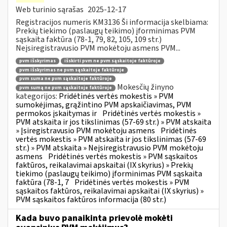
Web turinio sąrašas
2025-12-17
Registracijos numeris KM3136 Ši informacija skelbiama:
Prekių tiekimo (paslaugų teikimo) įforminimas PVM
sąskaita faktūra (78-1, 79, 82, 105, 109 str.)
Neįsiregistravusio PVM mokėtoju asmens PVM...
pvm išskyrimas
išskirti pvm ne pvm sąskaitoje faktūroje
pvm išskyrimas ne pvm sąskaitoje faktūroje
pvm suma ne pvm sąskaitoje faktūroje
Mokesčių žinyno
pvm sumą ne pvm sąskaitoje faktūroje
kategorijos:
Pridėtinės vertės mokestis » PVM
sumokėjimas, grąžintino PVM apskaičiavimas, PVM
permokos įskaitymas ir
Pridėtinės vertės mokestis »
PVM atskaita ir jos tikslinimas (57-69 str.) » PVM atskaita
» Įsiregistravusio PVM mokėtoju asmens
Pridėtinės
vertės mokestis » PVM atskaita ir jos tikslinimas (57-69
str.) » PVM atskaita » Neįsiregistravusio PVM mokėtoju
asmens
Pridėtinės vertės mokestis » PVM sąskaitos
faktūros, reikalavimai apskaitai (IX skyrius) » Prekių
tiekimo (paslaugų teikimo) įforminimas PVM sąskaita
faktūra (78-1, 7
Pridėtinės vertės mokestis » PVM
sąskaitos faktūros, reikalavimai apskaitai (IX skyrius) »
PVM sąskaitos faktūros informacija (80 str.)
Kada buvo panaikinta prievolė mokėti