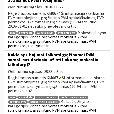
avansinius PVM mokėjimus?
Web turinio sąrašas
2018-11-22
Registracijos numeris KM0674 Ši informacija skelbiama:
PVM sumokėjimas, grąžintino PVM apskaičiavimas, PVM
permokos įskaitymas ir grąžinimas (90-94 str.) Nuo
2016-01-01 nebeliko prievolės mokėti...
Mokesčių žinyno
pvm
pvmį 90 str
avansinis pvm
avansinio pvm
kategorijos:
Pridėtinės vertės mokestis » PVM
sumokėjimas, grąžintino PVM apskaičiavimas, PVM
permokos įskaitymas ir
Kokie apribojimai taikomi grąžinamai PVM
sumai, susidariusiai už atitinkamą mokestinį
laikotarpį?
Web turinio sąrašas
2022-09-20
Registracijos numeris KM067
2
Ši informacija skelbiama:
PVM sumokėjimas, grąžintino PVM apskaičiavimas, PVM
permokos įskaitymas ir grąžinimas (90-94 str.) PVM
permoka ir už...
pvm
pvmį 91 str
grąžintinas pvm
grąžintino pvm suma
Mokesčių žinyno
sąlyginis pvm
kalendorinio pusmečio
kategorijos:
Pridėtinės vertės mokestis » PVM
sumokėjimas, grąžintino PVM apskaičiavimas, PVM