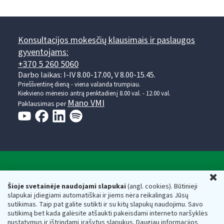
Konsultacijos mokesčių klausimais ir paslaugos
gyventojams:
+370 5 260 5060
Darbo laikas: I-IV 8.00-17.00, V 8.00-15.45.
Prieššventinę dieną - viena valanda trumpiau.
Kiekvieno mėnesio antrą penktadienį 8.00 val. - 12.00 val.
Mano VMI
Paklausimas per
Valstybinė mokesčių inspekcija prie Lietuvos
U
Respublikos finansų ministerijos
Šioje svetainėje naudojami slapukai
(angl. cookies). Būtinieji
slapukai įdiegiami automatiškai ir jiems nėra reikalingas Jūsų
Biudžetinė įstaiga. Juridinio asmens kodas — 188659752,
sutikimas. Taip pat galite sutikti ir su kitų slapukų naudojimu. Savo
adresas: Vasario 16-osios g. 14, 01107 Vilnius, Lietuva, el.paštas:
sutikimą bet kada galėsite atšaukti pakeisdami interneto naršyklės
vmi@vmi.lt
, E. pristatymo dėžutės adresas 188659752
nustatymus ir ištrindami įrašytus slapukus. Daugiau informacijos