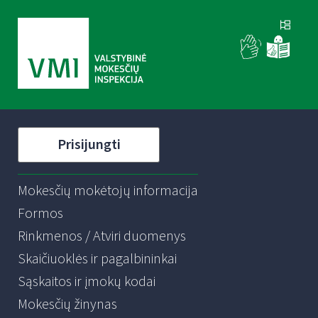
Prisijungti
Mokesčių mokėtojų informacija
Formos
Rinkmenos / Atviri duomenys
Skaičiuoklės ir pagalbininkai
Sąskaitos ir įmokų kodai
Mokesčių žinynas