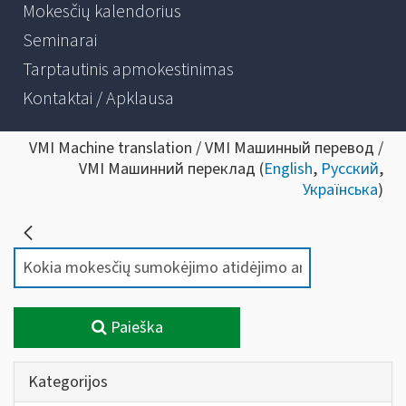
Mokesčių kalendorius
Seminarai
Tarptautinis apmokestinimas
Kontaktai / Apklausa
VMI Machine translation / VMI Машинный перевод /
VMI Машинний переклад (
English
,
Русский
,
Українська
)
Paieška
Kategorijos