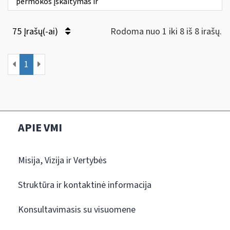
permokos įskaitymas ir
75 Įrašų(-ai)
Rodoma nuo 1 iki 8 iš 8 irašų.
1
APIE VMI
Misija, Vizija ir Vertybės
Struktūra ir kontaktinė informacija
Konsultavimasis su visuomene