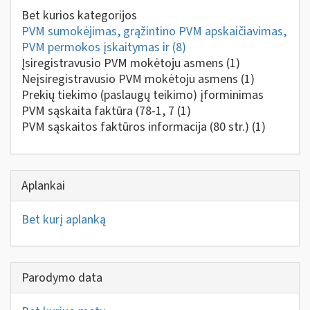
Bet kurios kategorijos
PVM sumokėjimas, grąžintino PVM apskaičiavimas,
PVM permokos įskaitymas ir
(8)
Įsiregistravusio PVM mokėtoju asmens
(1)
Neįsiregistravusio PVM mokėtoju asmens
(1)
Prekių tiekimo (paslaugų teikimo) įforminimas
PVM sąskaita faktūra (78-1, 7
(1)
PVM sąskaitos faktūros informacija (80 str.)
(1)
Aplankai
Bet kurį aplanką
Parodymo data