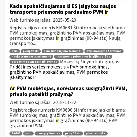
Kada apskaičiuojamas iš ES įsigytos naujos
transporto priemonės pardavimo PVM
ir
Web turinio sąrašas
2025-05-20
Registracijos numeris KM0681 Ši informacija skelbiama:
PVM sumokėjimas, grąžintino PVM apskaičiavimas, PVM
permokos įskaitymas
ir
grąžinimas (90-94 str.) Naują
transporto...
pvm
pvmį 92 str
pvm sumokėjimo terminai
pvm mokėjimo terminas
nauja transporto priemonė
transporto priemonės įsigijimas iš es
Mokesčių žinyno kategorijos:
pardavimo pvm apskaičiavimas
Pridėtinės vertės mokestis » PVM sumokėjimas,
grąžintino PVM apskaičiavimas, PVM permokos
įskaitymas ir
Ar
PVM mokėtojas, norėdamas susigrąžinti PVM,
privalo pateikti prašymą?
Web turinio sąrašas
2018-11-22
Registracijos numeris KM0690 Ši informacija skelbiama:
PVM sumokėjimas, grąžintino PVM apskaičiavimas, PVM
permokos įskaitymas
ir
grąžinimas (90-94 str.) PVM
grąžinimui PVM...
fr0781
pvm
pvm grąžinimas
pvmį 91 str
pvm permoka