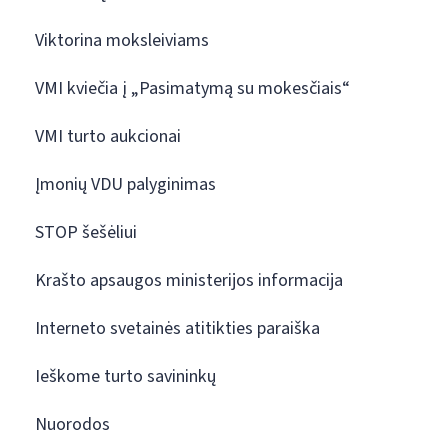
Viktorina moksleiviams
VMI kviečia į „Pasimatymą su mokesčiais“
VMI turto aukcionai
Įmonių VDU palyginimas
STOP šešėliui
Krašto apsaugos ministerijos informacija
Interneto svetainės atitikties paraiška
Ieškome turto savininkų
Nuorodos