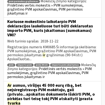
Mokesčių žinyno kategorijos:
pvm permokos grąžinimas
Pridėtinės vertės mokestis » PVM sumokėjimas,
grąžintino PVM apskaičiavimas, PVM permokos
įskaitymas ir
Kuriuose mokestinio laikotarpio PVM
deklaracijos laukeliuose turi būti deklaruotas
importo PVM, kuris įskaitomas (sumokamas)
VMI?
Web turinio sąrašas
2018-11-22
Registracijos numeris KM0685 Ši informacija skelbiama:
PVM sumokėjimas, grąžintino PVM apskaičiavimas, PVM
permokos įskaitymas
ir
grąžinimas (90-94 str.)
Apskaičiuotas...
Mokesčių
pvm
importo pvm
pvmį 94 str
importo pvm įskaitymas
žinyno kategorijos:
Pridėtinės vertės mokestis » PVM
sumokėjimas, grąžintino PVM apskaičiavimas, PVM
permokos įskaitymas ir
Ar
asmuo, viršijęs 45 000 eurų ribą, bet
neįsiregistravęs PVM mokėtoju, gali
(privalo...apskaitos dokumente išskirti PVM, o
pirkėjas turi teisę tokį PVM atskaityti įprasta
tvarka