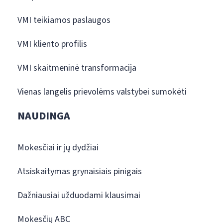
VMI teikiamos paslaugos
VMI kliento profilis
VMI skaitmeninė transformacija
Vienas langelis prievolėms valstybei sumokėti
NAUDINGA
Mokesčiai ir jų dydžiai
Atsiskaitymas grynaisiais pinigais
Dažniausiai užduodami klausimai
Mokesčių ABC