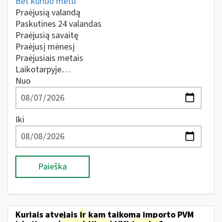
Bet kuriuo metu
Praėjusią valandą
Paskutines 24 valandas
Praėjusią savaitę
Praėjusį mėnesį
Praėjusiais metais
Laikotarpyje…
Nuo
Iki
Paieška
Kuriais atvejais
ir
kam taikoma importo PVM