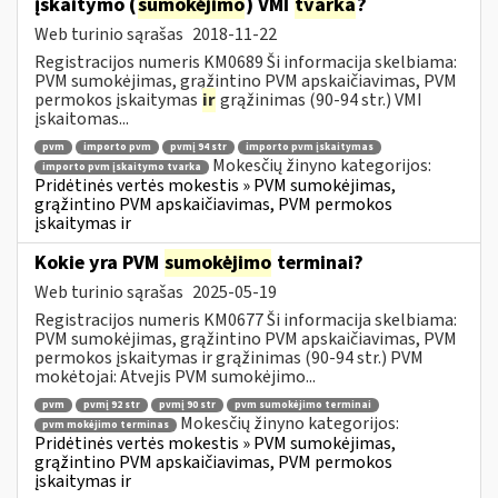
įskaitymo (
sumokėjimo
) VMI
tvarka
?
Web turinio sąrašas
2018-11-22
Registracijos numeris KM0689 Ši informacija skelbiama:
PVM sumokėjimas, grąžintino PVM apskaičiavimas, PVM
permokos įskaitymas
ir
grąžinimas (90-94 str.) VMI
įskaitomas...
pvm
importo pvm
pvmį 94 str
importo pvm įskaitymas
Mokesčių žinyno kategorijos:
importo pvm įskaitymo tvarka
Pridėtinės vertės mokestis » PVM sumokėjimas,
grąžintino PVM apskaičiavimas, PVM permokos
įskaitymas ir
Kokie yra PVM
sumokėjimo
terminai?
Web turinio sąrašas
2025-05-19
Registracijos numeris KM0677 Ši informacija skelbiama:
PVM sumokėjimas, grąžintino PVM apskaičiavimas, PVM
permokos įskaitymas ir grąžinimas (90-94 str.) PVM
mokėtojai: Atvejis PVM sumokėjimo...
pvm
pvmį 92 str
pvmį 90 str
pvm sumokėjimo terminai
Mokesčių žinyno kategorijos:
pvm mokėjimo terminas
Pridėtinės vertės mokestis » PVM sumokėjimas,
grąžintino PVM apskaičiavimas, PVM permokos
įskaitymas ir