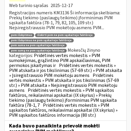
Web turinio sąrašas
2025-12-17
Registracijos numeris KM3136 Ši informacija skelbiama:
Prekių tiekimo (paslaugų teikimo) įforminimas PVM
sąskaita faktūra (78-1, 79, 82, 105, 109 str.)
Neįsiregistravusio PVM mokėtoju asmens PVM...
pvm išskyrimas
išskirti pvm ne pvm sąskaitoje faktūroje
pvm išskyrimas ne pvm sąskaitoje faktūroje
pvm suma ne pvm sąskaitoje faktūroje
Mokesčių žinyno
pvm sumą ne pvm sąskaitoje faktūroje
kategorijos:
Pridėtinės vertės mokestis » PVM
sumokėjimas, grąžintino PVM apskaičiavimas, PVM
permokos įskaitymas ir
Pridėtinės vertės mokestis »
PVM atskaita ir jos tikslinimas (57-69 str.) » PVM atskaita
» Įsiregistravusio PVM mokėtoju asmens
Pridėtinės
vertės mokestis » PVM atskaita ir jos tikslinimas (57-69
str.) » PVM atskaita » Neįsiregistravusio PVM mokėtoju
asmens
Pridėtinės vertės mokestis » PVM sąskaitos
faktūros, reikalavimai apskaitai (IX skyrius) » Prekių
tiekimo (paslaugų teikimo) įforminimas PVM sąskaita
faktūra (78-1, 7
Pridėtinės vertės mokestis » PVM
sąskaitos faktūros, reikalavimai apskaitai (IX skyrius) »
PVM sąskaitos faktūros informacija (80 str.)
Kada buvo panaikinta prievolė mokėti