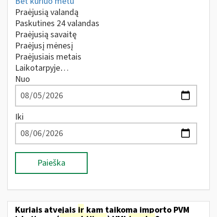
Bet kuriuo metu
Praėjusią valandą
Paskutines 24 valandas
Praėjusią savaitę
Praėjusį mėnesį
Praėjusiais metais
Laikotarpyje…
Nuo
Iki
Paieška
Kuriais atvejais
ir
kam taikoma importo PVM