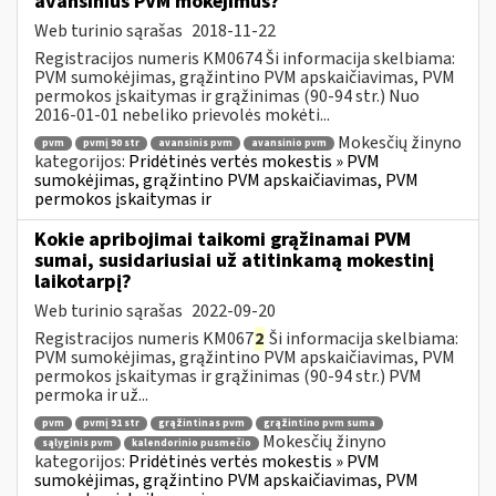
avansinius PVM mokėjimus?
Web turinio sąrašas
2018-11-22
Registracijos numeris KM0674 Ši informacija skelbiama:
PVM sumokėjimas, grąžintino PVM apskaičiavimas, PVM
permokos įskaitymas ir grąžinimas (90-94 str.) Nuo
2016-01-01 nebeliko prievolės mokėti...
Mokesčių žinyno
pvm
pvmį 90 str
avansinis pvm
avansinio pvm
kategorijos:
Pridėtinės vertės mokestis » PVM
sumokėjimas, grąžintino PVM apskaičiavimas, PVM
permokos įskaitymas ir
Kokie apribojimai taikomi grąžinamai PVM
sumai, susidariusiai už atitinkamą mokestinį
laikotarpį?
Web turinio sąrašas
2022-09-20
Registracijos numeris KM067
2
Ši informacija skelbiama:
PVM sumokėjimas, grąžintino PVM apskaičiavimas, PVM
permokos įskaitymas ir grąžinimas (90-94 str.) PVM
permoka ir už...
pvm
pvmį 91 str
grąžintinas pvm
grąžintino pvm suma
Mokesčių žinyno
sąlyginis pvm
kalendorinio pusmečio
kategorijos:
Pridėtinės vertės mokestis » PVM
sumokėjimas, grąžintino PVM apskaičiavimas, PVM