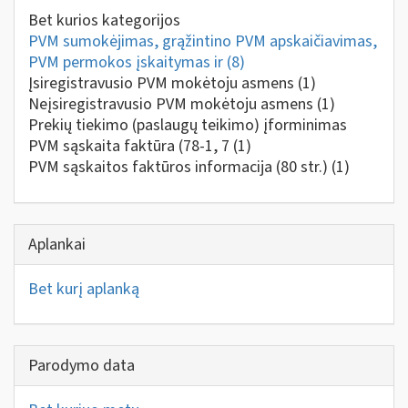
Bet kurios kategorijos
PVM sumokėjimas, grąžintino PVM apskaičiavimas,
PVM permokos įskaitymas ir
(8)
Įsiregistravusio PVM mokėtoju asmens
(1)
Neįsiregistravusio PVM mokėtoju asmens
(1)
Prekių tiekimo (paslaugų teikimo) įforminimas
PVM sąskaita faktūra (78-1, 7
(1)
PVM sąskaitos faktūros informacija (80 str.)
(1)
Aplankai
Bet kurį aplanką
Parodymo data