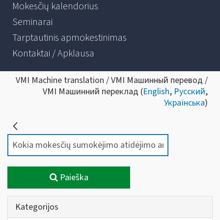
Mokesčių kalendorius
Seminarai
Tarptautinis apmokestinimas
Kontaktai / Apklausa
VMI Machine translation / VMI Машинный перевод /
VMI Машинний переклад (
English
,
Русский
,
Українська
)
Paieška
Kategorijos