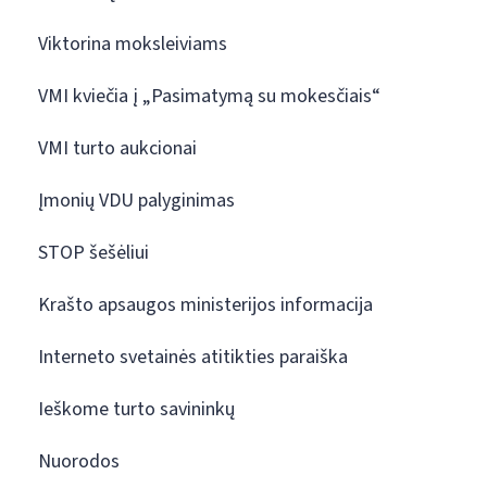
Viktorina moksleiviams
VMI kviečia į „Pasimatymą su mokesčiais“
VMI turto aukcionai
Įmonių VDU palyginimas
STOP šešėliui
Krašto apsaugos ministerijos informacija
Interneto svetainės atitikties paraiška
Ieškome turto savininkų
Nuorodos