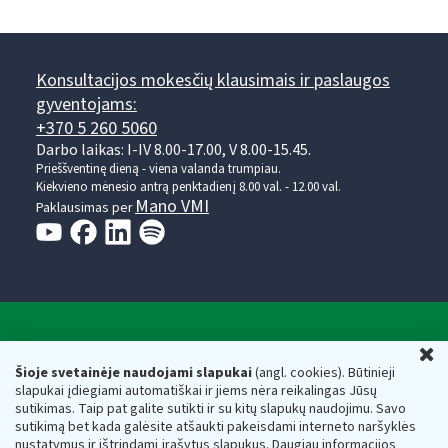
Konsultacijos mokesčių klausimais ir paslaugos
gyventojams:
+370 5 260 5060
Darbo laikas: I-IV 8.00-17.00, V 8.00-15.45.
Prieššventinę dieną - viena valanda trumpiau.
Kiekvieno mėnesio antrą penktadienį 8.00 val. - 12.00 val.
Mano VMI
Paklausimas per
Valstybinė mokesčių inspekcija prie Lietuvos
U
Respublikos finansų ministerijos
Šioje svetainėje naudojami slapukai
(angl. cookies). Būtinieji
slapukai įdiegiami automatiškai ir jiems nėra reikalingas Jūsų
Biudžetinė įstaiga. Juridinio asmens kodas — 188659752,
sutikimas. Taip pat galite sutikti ir su kitų slapukų naudojimu. Savo
adresas: Vasario 16-osios g. 14, 01107 Vilnius, Lietuva, el.paštas:
sutikimą bet kada galėsite atšaukti pakeisdami interneto naršyklės
vmi@vmi.lt
, E. pristatymo dėžutės adresas 188659752
nustatymus ir ištrindami įrašytus slapukus. Daugiau informacijos