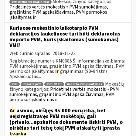
Mokesčių žinyno kategorijos:
pvm permokos grąžinimas
Pridėtinės vertės mokestis » PVM sumokėjimas,
grąžintino PVM apskaičiavimas, PVM permokos
įskaitymas ir
Kuriuose mokestinio laikotarpio PVM
deklaracijos laukeliuose turi būti deklaruotas
importo PVM, kuris įskaitomas (sumokamas)
VMI?
Web turinio sąrašas
2018-11-22
Registracijos numeris KM0685 Ši informacija skelbiama:
PVM sumokėjimas, grąžintino PVM apskaičiavimas, PVM
permokos įskaitymas
ir
grąžinimas (90-94 str.)
Apskaičiuotas...
Mokesčių
pvm
importo pvm
pvmį 94 str
importo pvm įskaitymas
žinyno kategorijos:
Pridėtinės vertės mokestis » PVM
sumokėjimas, grąžintino PVM apskaičiavimas, PVM
permokos įskaitymas ir
Ar
asmuo, viršijęs 45 000 eurų ribą, bet
neįsiregistravęs PVM mokėtoju, gali
(privalo...apskaitos dokumente išskirti PVM, o
pirkėjas turi teisę tokį PVM atskaityti įprasta
tvarka