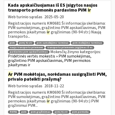
Kada apskaičiuojamas iš ES įsigytos naujos
transporto priemonės pardavimo PVM
ir
Web turinio sąrašas
2025-05-20
Registracijos numeris KM0681 Ši informacija skelbiama:
PVM sumokėjimas, grąžintino PVM apskaičiavimas, PVM
permokos įskaitymas
ir
grąžinimas (90-94 str.) Naują
transporto...
pvm
pvmį 92 str
pvm sumokėjimo terminai
pvm mokėjimo terminas
nauja transporto priemonė
transporto priemonės įsigijimas iš es
Mokesčių žinyno kategorijos:
pardavimo pvm apskaičiavimas
Pridėtinės vertės mokestis » PVM sumokėjimas,
grąžintino PVM apskaičiavimas, PVM permokos
įskaitymas ir
Ar
PVM mokėtojas, norėdamas susigrąžinti PVM,
privalo pateikti prašymą?
Web turinio sąrašas
2018-11-22
Registracijos numeris KM0690 Ši informacija skelbiama:
PVM sumokėjimas, grąžintino PVM apskaičiavimas, PVM
permokos įskaitymas
ir
grąžinimas (90-94 str.) PVM
grąžinimui PVM...
fr0781
pvm
pvm grąžinimas
pvmį 91 str
pvm permoka