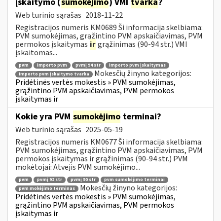
įskaitymo (
sumokėjimo
) VMI
tvarka
?
Web turinio sąrašas
2018-11-22
Registracijos numeris KM0689 Ši informacija skelbiama:
PVM sumokėjimas, grąžintino PVM apskaičiavimas, PVM
permokos įskaitymas
ir
grąžinimas (90-94 str.) VMI
įskaitomas...
pvm
importo pvm
pvmį 94 str
importo pvm įskaitymas
Mokesčių žinyno kategorijos:
importo pvm įskaitymo tvarka
Pridėtinės vertės mokestis » PVM sumokėjimas,
grąžintino PVM apskaičiavimas, PVM permokos
įskaitymas ir
Kokie yra PVM
sumokėjimo
terminai?
Web turinio sąrašas
2025-05-19
Registracijos numeris KM0677 Ši informacija skelbiama:
PVM sumokėjimas, grąžintino PVM apskaičiavimas, PVM
permokos įskaitymas ir grąžinimas (90-94 str.) PVM
mokėtojai: Atvejis PVM sumokėjimo...
pvm
pvmį 92 str
pvmį 90 str
pvm sumokėjimo terminai
Mokesčių žinyno kategorijos:
pvm mokėjimo terminas
Pridėtinės vertės mokestis » PVM sumokėjimas,
grąžintino PVM apskaičiavimas, PVM permokos
įskaitymas ir