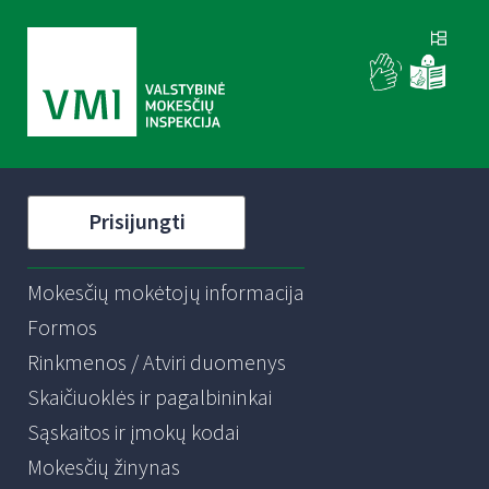
Prisijungti
Mokesčių mokėtojų informacija
Formos
Rinkmenos / Atviri duomenys
Skaičiuoklės ir pagalbininkai
Sąskaitos ir įmokų kodai
Mokesčių žinynas