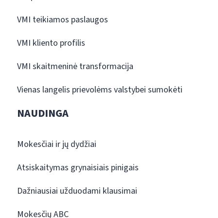
VMI teikiamos paslaugos
VMI kliento profilis
VMI skaitmeninė transformacija
Vienas langelis prievolėms valstybei sumokėti
NAUDINGA
Mokesčiai ir jų dydžiai
Atsiskaitymas grynaisiais pinigais
Dažniausiai užduodami klausimai
Mokesčių ABC