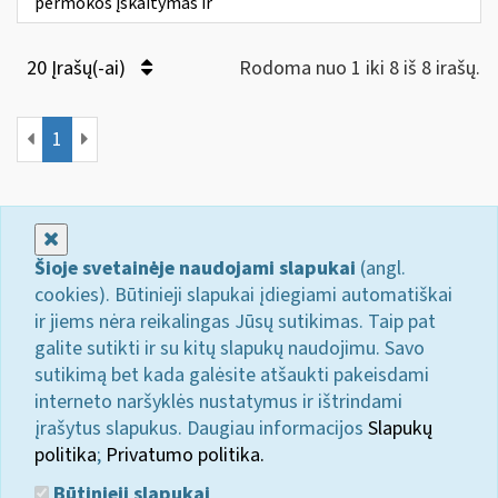
permokos įskaitymas ir
20 Įrašų(-ai)
Rodoma nuo 1 iki 8 iš 8 irašų.
1
Uždaryti
Šioje svetainėje naudojami slapukai
(angl.
cookies). Būtinieji slapukai įdiegiami automatiškai
ir jiems nėra reikalingas Jūsų sutikimas. Taip pat
galite sutikti ir su kitų slapukų naudojimu. Savo
sutikimą bet kada galėsite atšaukti pakeisdami
interneto naršyklės nustatymus ir ištrindami
įrašytus slapukus. Daugiau informacijos
Slapukų
politika
;
Privatumo politika.
Būtinieji slapukai