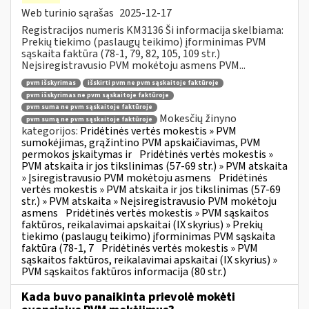
Web turinio sąrašas
2025-12-17
Registracijos numeris KM3136 Ši informacija skelbiama:
Prekių tiekimo (paslaugų teikimo) įforminimas PVM
sąskaita faktūra (78-1, 79, 82, 105, 109 str.)
Neįsiregistravusio PVM mokėtoju asmens PVM...
pvm išskyrimas
išskirti pvm ne pvm sąskaitoje faktūroje
pvm išskyrimas ne pvm sąskaitoje faktūroje
pvm suma ne pvm sąskaitoje faktūroje
Mokesčių žinyno
pvm sumą ne pvm sąskaitoje faktūroje
kategorijos:
Pridėtinės vertės mokestis » PVM
sumokėjimas, grąžintino PVM apskaičiavimas, PVM
permokos įskaitymas ir
Pridėtinės vertės mokestis »
PVM atskaita ir jos tikslinimas (57-69 str.) » PVM atskaita
» Įsiregistravusio PVM mokėtoju asmens
Pridėtinės
vertės mokestis » PVM atskaita ir jos tikslinimas (57-69
str.) » PVM atskaita » Neįsiregistravusio PVM mokėtoju
asmens
Pridėtinės vertės mokestis » PVM sąskaitos
faktūros, reikalavimai apskaitai (IX skyrius) » Prekių
tiekimo (paslaugų teikimo) įforminimas PVM sąskaita
faktūra (78-1, 7
Pridėtinės vertės mokestis » PVM
sąskaitos faktūros, reikalavimai apskaitai (IX skyrius) »
PVM sąskaitos faktūros informacija (80 str.)
Kada buvo panaikinta prievolė mokėti