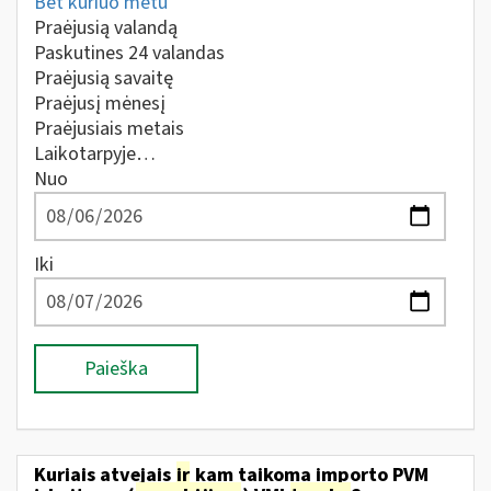
Bet kuriuo metu
Praėjusią valandą
Paskutines 24 valandas
Praėjusią savaitę
Praėjusį mėnesį
Praėjusiais metais
Laikotarpyje…
Nuo
Iki
Paieška
Kuriais atvejais
ir
kam taikoma importo PVM