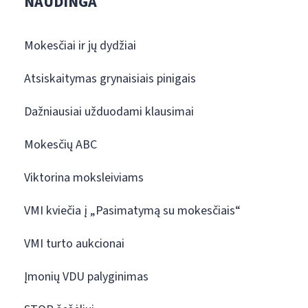
NAUDINGA
Mokesčiai ir jų dydžiai
Atsiskaitymas grynaisiais pinigais
Dažniausiai užduodami klausimai
Mokesčių ABC
Viktorina moksleiviams
VMI kviečia į „Pasimatymą su mokesčiais“
VMI turto aukcionai
Įmonių VDU palyginimas