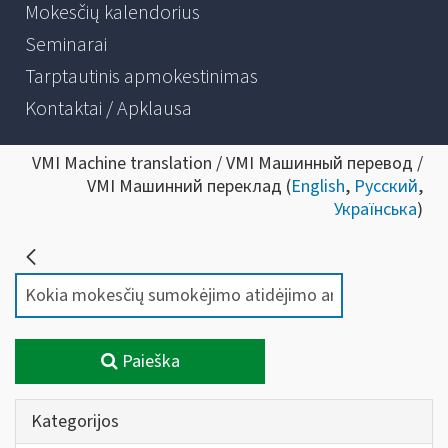
Mokesčių kalendorius
Seminarai
Tarptautinis apmokestinimas
Kontaktai / Apklausa
VMI Machine translation / VMI Машинный перевод /
VMI Машинний переклад (
English
,
Русский
,
Українська
)
Paieška
Kategorijos