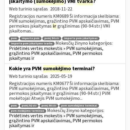
įskaitymo (
sumokėjimo
) VMI
tvarka
?
Web turinio sąrašas
2018-11-22
Registracijos numeris KM0689 Ši informacija skelbiama:
PVM sumokėjimas, grąžintino PVM apskaičiavimas, PVM
permokos įskaitymas
ir
grąžinimas (90-94 str.) VMI
įskaitomas...
pvm
importo pvm
pvmį 94 str
importo pvm įskaitymas
Mokesčių žinyno kategorijos:
importo pvm įskaitymo tvarka
Pridėtinės vertės mokestis » PVM sumokėjimas,
grąžintino PVM apskaičiavimas, PVM permokos
įskaitymas ir
Kokie yra PVM
sumokėjimo
terminai?
Web turinio sąrašas
2025-05-19
Registracijos numeris KM0677 Ši informacija skelbiama:
PVM sumokėjimas, grąžintino PVM apskaičiavimas, PVM
permokos įskaitymas ir grąžinimas (90-94 str.) PVM
mokėtojai: Atvejis PVM sumokėjimo...
pvm
pvmį 92 str
pvmį 90 str
pvm sumokėjimo terminai
Mokesčių žinyno kategorijos:
pvm mokėjimo terminas
Pridėtinės vertės mokestis » PVM sumokėjimas,
grąžintino PVM apskaičiavimas, PVM permokos
įskaitymas ir