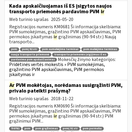
Kada apskaičiuojamas iš ES įsigytos naujos
transporto priemonės pardavimo PVM
ir
Web turinio sąrašas
2025-05-20
Registracijos numeris KM0681 Ši informacija skelbiama:
PVM sumokėjimas, grąžintino PVM apskaičiavimas, PVM
permokos įskaitymas
ir
grąžinimas (90-94 str.) Naują
transporto...
pvm
pvmį 92 str
pvm sumokėjimo terminai
pvm mokėjimo terminas
nauja transporto priemonė
transporto priemonės įsigijimas iš es
Mokesčių žinyno kategorijos:
pardavimo pvm apskaičiavimas
Pridėtinės vertės mokestis » PVM sumokėjimas,
grąžintino PVM apskaičiavimas, PVM permokos
įskaitymas ir
Ar
PVM mokėtojas, norėdamas susigrąžinti PVM,
privalo pateikti prašymą?
Web turinio sąrašas
2018-11-22
Registracijos numeris KM0690 Ši informacija skelbiama:
PVM sumokėjimas, grąžintino PVM apskaičiavimas, PVM
permokos įskaitymas
ir
grąžinimas (90-94 str.) PVM
grąžinimui PVM...
fr0781
pvm
pvm grąžinimas
pvmį 91 str
pvm permoka