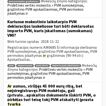
Mokesčių žinyno kategorijos:
pvm permokos grąžinimas
Pridėtinės vertės mokestis » PVM sumokėjimas,
grąžintino PVM apskaičiavimas, PVM permokos
įskaitymas ir
Kuriuose mokestinio laikotarpio PVM
deklaracijos laukeliuose turi būti deklaruotas
importo PVM, kuris įskaitomas (sumokamas)
VMI?
Web turinio sąrašas
2018-11-22
Registracijos numeris KM0685 Ši informacija skelbiama:
PVM sumokėjimas, grąžintino PVM apskaičiavimas, PVM
permokos įskaitymas
ir
grąžinimas (90-94 str.)
Apskaičiuotas...
Mokesčių
pvm
importo pvm
pvmį 94 str
importo pvm įskaitymas
žinyno kategorijos:
Pridėtinės vertės mokestis » PVM
sumokėjimas, grąžintino PVM apskaičiavimas, PVM
permokos įskaitymas ir
Ar
asmuo, viršijęs 45 000 eurų ribą, bet
neįsiregistravęs PVM mokėtoju, gali
(privalo...apskaitos dokumente išskirti PVM, o
pirkėjas turi teisę tokį PVM atskaityti įprasta
tvarka