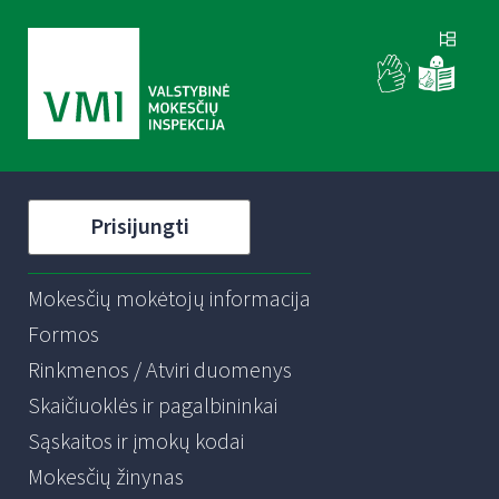
Prisijungti
Mokesčių mokėtojų informacija
Formos
Rinkmenos / Atviri duomenys
Skaičiuoklės ir pagalbininkai
Sąskaitos ir įmokų kodai
Mokesčių žinynas