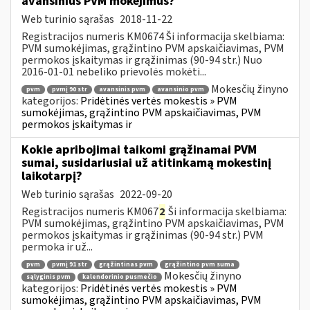
avansinius PVM mokėjimus?
Web turinio sąrašas
2018-11-22
Registracijos numeris KM0674 Ši informacija skelbiama:
PVM sumokėjimas, grąžintino PVM apskaičiavimas, PVM
permokos įskaitymas ir grąžinimas (90-94 str.) Nuo
2016-01-01 nebeliko prievolės mokėti...
Mokesčių žinyno
pvm
pvmį 90 str
avansinis pvm
avansinio pvm
kategorijos:
Pridėtinės vertės mokestis » PVM
sumokėjimas, grąžintino PVM apskaičiavimas, PVM
permokos įskaitymas ir
Kokie apribojimai taikomi grąžinamai PVM
sumai, susidariusiai už atitinkamą mokestinį
laikotarpį?
Web turinio sąrašas
2022-09-20
Registracijos numeris KM067
2
Ši informacija skelbiama:
PVM sumokėjimas, grąžintino PVM apskaičiavimas, PVM
permokos įskaitymas ir grąžinimas (90-94 str.) PVM
permoka ir už...
pvm
pvmį 91 str
grąžintinas pvm
grąžintino pvm suma
Mokesčių žinyno
sąlyginis pvm
kalendorinio pusmečio
kategorijos:
Pridėtinės vertės mokestis » PVM
sumokėjimas, grąžintino PVM apskaičiavimas, PVM