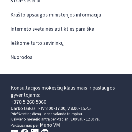
STOP šešėliui
Krašto apsaugos ministerijos informacija
Interneto svetainės atitikties paraiška
Ieškome turto savininkų
Nuorodos
Konsultacijos mokesčių klausimais ir paslaugos
gyventojams:
+370 5 260 5060
Darbo laikas: I-IV 8.00-17.00, V 8.00-15.45.
Prieššventinę dieną - viena valanda trumpiau.
Kiekvieno mėnesio antrą penktadienį 8.00 val. - 12.00 val.
Mano VMI
Paklausimas per