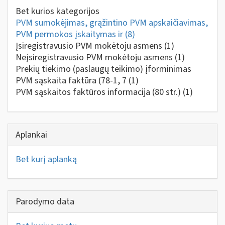
Bet kurios kategorijos
PVM sumokėjimas, grąžintino PVM apskaičiavimas,
PVM permokos įskaitymas ir
(8)
Įsiregistravusio PVM mokėtoju asmens
(1)
Neįsiregistravusio PVM mokėtoju asmens
(1)
Prekių tiekimo (paslaugų teikimo) įforminimas
PVM sąskaita faktūra (78-1, 7
(1)
PVM sąskaitos faktūros informacija (80 str.)
(1)
Aplankai
Bet kurį aplanką
Parodymo data