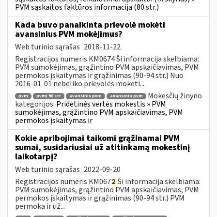
PVM sąskaitos faktūros informacija (80 str.)
Kada buvo panaikinta prievolė mokėti
avansinius PVM mokėjimus?
Web turinio sąrašas
2018-11-22
Registracijos numeris KM0674 Ši informacija skelbiama:
PVM sumokėjimas, grąžintino PVM apskaičiavimas, PVM
permokos įskaitymas ir grąžinimas (90-94 str.) Nuo
2016-01-01 nebeliko prievolės mokėti...
Mokesčių žinyno
pvm
pvmį 90 str
avansinis pvm
avansinio pvm
kategorijos:
Pridėtinės vertės mokestis » PVM
sumokėjimas, grąžintino PVM apskaičiavimas, PVM
permokos įskaitymas ir
Kokie apribojimai taikomi grąžinamai PVM
sumai, susidariusiai už atitinkamą mokestinį
laikotarpį?
Web turinio sąrašas
2022-09-20
Registracijos numeris KM067
2
Ši informacija skelbiama:
PVM sumokėjimas, grąžintino PVM apskaičiavimas, PVM
permokos įskaitymas ir grąžinimas (90-94 str.) PVM
permoka ir už...