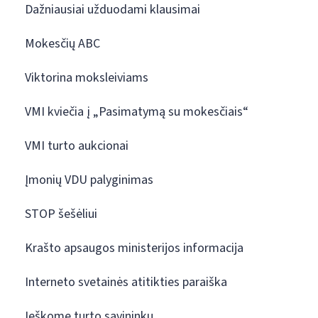
Dažniausiai užduodami klausimai
Mokesčių ABC
Viktorina moksleiviams
VMI kviečia į „Pasimatymą su mokesčiais“
VMI turto aukcionai
Įmonių VDU palyginimas
STOP šešėliui
Krašto apsaugos ministerijos informacija
Interneto svetainės atitikties paraiška
Ieškome turto savininkų