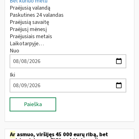
Bet kuriuo metu
Praėjusią valandą
Paskutines 24 valandas
Praėjusią savaitę
Praėjusį mėnesį
Praėjusiais metais
Laikotarpyje…
Nuo
Iki
Paieška
Ar
asmuo, viršijęs 45 000 eurų ribą, bet