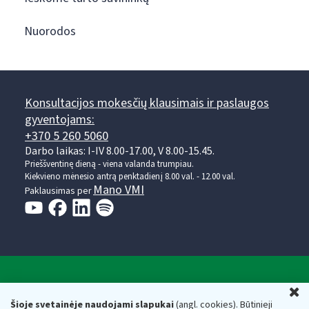
Nuorodos
Konsultacijos mokesčių klausimais ir paslaugos
gyventojams:
+370 5 260 5060
Darbo laikas: I-IV 8.00-17.00, V 8.00-15.45.
Prieššventinę dieną - viena valanda trumpiau.
Kiekvieno mėnesio antrą penktadienį 8.00 val. - 12.00 val.
Mano VMI
Paklausimas per
Valstybinė mokesčių inspekcija prie Lietuvos
U
Respublikos finansų ministerijos
Šioje svetainėje naudojami slapukai
(angl. cookies). Būtinieji