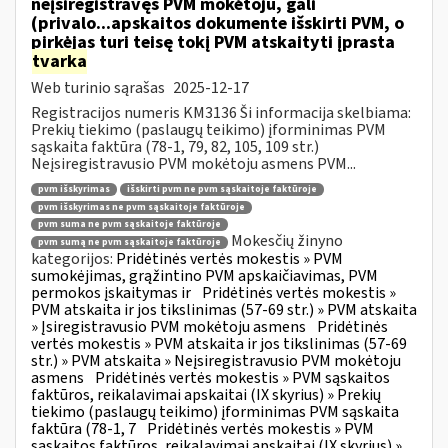
neįsiregistravęs PVM mokėtoju, gali
(privalo...apskaitos dokumente išskirti PVM, o
pirkėjas turi teisę tokį PVM atskaityti įprasta
tvarka
Web turinio sąrašas
2025-12-17
Registracijos numeris KM3136 Ši informacija skelbiama:
Prekių tiekimo (paslaugų teikimo) įforminimas PVM
sąskaita faktūra (78-1, 79, 82, 105, 109 str.)
Neįsiregistravusio PVM mokėtoju asmens PVM...
pvm išskyrimas
išskirti pvm ne pvm sąskaitoje faktūroje
pvm išskyrimas ne pvm sąskaitoje faktūroje
pvm suma ne pvm sąskaitoje faktūroje
Mokesčių žinyno
pvm sumą ne pvm sąskaitoje faktūroje
kategorijos:
Pridėtinės vertės mokestis » PVM
sumokėjimas, grąžintino PVM apskaičiavimas, PVM
permokos įskaitymas ir
Pridėtinės vertės mokestis »
PVM atskaita ir jos tikslinimas (57-69 str.) » PVM atskaita
» Įsiregistravusio PVM mokėtoju asmens
Pridėtinės
vertės mokestis » PVM atskaita ir jos tikslinimas (57-69
str.) » PVM atskaita » Neįsiregistravusio PVM mokėtoju
asmens
Pridėtinės vertės mokestis » PVM sąskaitos
faktūros, reikalavimai apskaitai (IX skyrius) » Prekių
tiekimo (paslaugų teikimo) įforminimas PVM sąskaita
faktūra (78-1, 7
Pridėtinės vertės mokestis » PVM
sąskaitos faktūros, reikalavimai apskaitai (IX skyrius) »