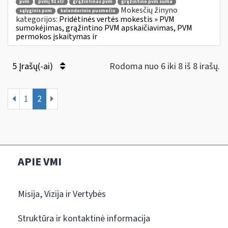
pvm
pvmį 91 str
grąžintinas pvm
grąžintino pvm suma
Mokesčių žinyno
sąlyginis pvm
kalendorinio pusmečio
kategorijos:
Pridėtinės vertės mokestis » PVM
sumokėjimas, grąžintino PVM apskaičiavimas, PVM
permokos įskaitymas ir
5 Įrašų(-ai)
Rodoma nuo 6 iki 8 iš 8 irašų.
1
2
APIE VMI
Misija, Vizija ir Vertybės
Struktūra ir kontaktinė informacija