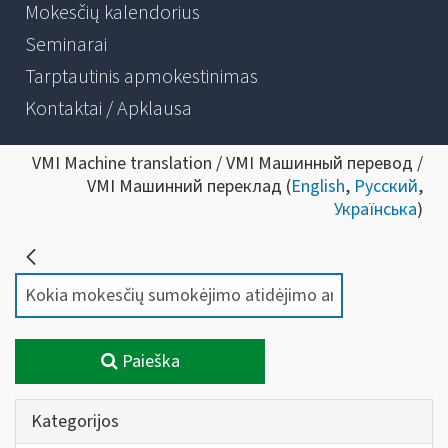
Mokesčių kalendorius
Seminarai
Tarptautinis apmokestinimas
Kontaktai / Apklausa
VMI Machine translation / VMI Машинный перевод /
VMI Машинний переклад (
English
,
Русский
,
Українська
)
Paieška
Kategorijos