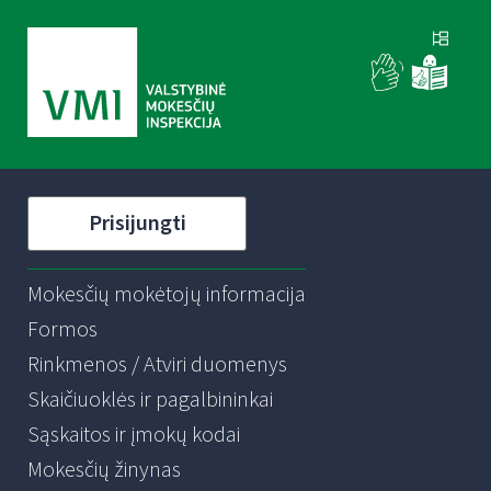
Prisijungti
Mokesčių mokėtojų informacija
Formos
Rinkmenos / Atviri duomenys
Skaičiuoklės ir pagalbininkai
Sąskaitos ir įmokų kodai
Mokesčių žinynas