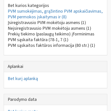
Bet kurios kategorijos
PVM sumokėjimas, grąžintino PVM apskaičiavimas,
PVM permokos įskaitymas ir
(8)
Įsiregistravusio PVM mokėtoju asmens
(1)
Neįsiregistravusio PVM mokėtoju asmens
(1)
Prekių tiekimo (paslaugų teikimo) įforminimas
PVM sąskaita faktūra (78-1, 7
(1)
PVM sąskaitos faktūros informacija (80 str.)
(1)
Aplankai
Bet kurį aplanką
Parodymo data