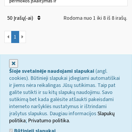
permokos įskaitymas ir
50 Įrašų(-ai)
Rodoma nuo 1 iki 8 iš 8 irašų.
1
Uždaryti
Šioje svetainėje naudojami slapukai
(angl.
cookies). Būtinieji slapukai įdiegiami automatiškai
ir jiems nėra reikalingas Jūsų sutikimas. Taip pat
galite sutikti ir su kitų slapukų naudojimu. Savo
sutikimą bet kada galėsite atšaukti pakeisdami
interneto naršyklės nustatymus ir ištrindami
įrašytus slapukus. Daugiau informacijos
Slapukų
politika
;
Privatumo politika.
Būtinieji slapukai