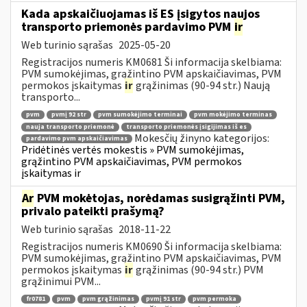
Kada apskaičiuojamas iš ES įsigytos naujos
transporto priemonės pardavimo PVM
ir
Web turinio sąrašas
2025-05-20
Registracijos numeris KM0681 Ši informacija skelbiama:
PVM sumokėjimas, grąžintino PVM apskaičiavimas, PVM
permokos įskaitymas
ir
grąžinimas (90-94 str.) Naują
transporto...
pvm
pvmį 92 str
pvm sumokėjimo terminai
pvm mokėjimo terminas
nauja transporto priemonė
transporto priemonės įsigijimas iš es
Mokesčių žinyno kategorijos:
pardavimo pvm apskaičiavimas
Pridėtinės vertės mokestis » PVM sumokėjimas,
grąžintino PVM apskaičiavimas, PVM permokos
įskaitymas ir
Ar
PVM mokėtojas, norėdamas susigrąžinti PVM,
privalo pateikti prašymą?
Web turinio sąrašas
2018-11-22
Registracijos numeris KM0690 Ši informacija skelbiama:
PVM sumokėjimas, grąžintino PVM apskaičiavimas, PVM
permokos įskaitymas
ir
grąžinimas (90-94 str.) PVM
grąžinimui PVM...
fr0781
pvm
pvm grąžinimas
pvmį 91 str
pvm permoka