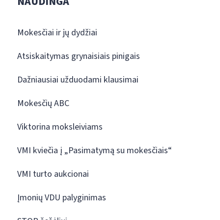
NAUDINGA
Mokesčiai ir jų dydžiai
Atsiskaitymas grynaisiais pinigais
Dažniausiai užduodami klausimai
Mokesčių ABC
Viktorina moksleiviams
VMI kviečia į „Pasimatymą su mokesčiais“
VMI turto aukcionai
Įmonių VDU palyginimas