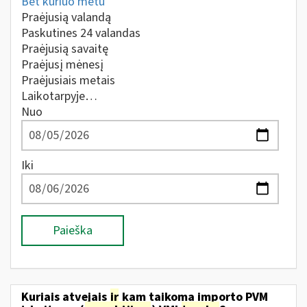
Bet kuriuo metu
Praėjusią valandą
Paskutines 24 valandas
Praėjusią savaitę
Praėjusį mėnesį
Praėjusiais metais
Laikotarpyje…
Nuo
Iki
Paieška
Kuriais atvejais
ir
kam taikoma importo PVM