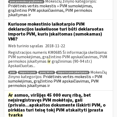
Mokesčių žinyno kategorijos:
pvm permokos grąžinimas
Pridėtinės vertės mokestis » PVM sumokėjimas,
grąžintino PVM apskaičiavimas, PVM permokos
įskaitymas ir
Kuriuose mokestinio laikotarpio PVM
deklaracijos laukeliuose turi būti deklaruotas
importo PVM, kuris įskaitomas (sumokamas)
VMI?
Web turinio sąrašas
2018-11-22
Registracijos numeris KM0685 Ši informacija skelbiama:
PVM sumokėjimas, grąžintino PVM apskaičiavimas, PVM
permokos įskaitymas
ir
grąžinimas (90-94 str.)
Apskaičiuotas...
Mokesčių
pvm
importo pvm
pvmį 94 str
importo pvm įskaitymas
žinyno kategorijos:
Pridėtinės vertės mokestis » PVM
sumokėjimas, grąžintino PVM apskaičiavimas, PVM
permokos įskaitymas ir
Ar
asmuo, viršijęs 45 000 eurų ribą, bet
neįsiregistravęs PVM mokėtoju, gali
(privalo...apskaitos dokumente išskirti PVM, o
pirkėjas turi teisę tokį PVM atskaityti įprasta
tvarka