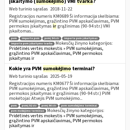
įskaitymo (
sumokėjimo
) VMI
tvarka
?
Web turinio sąrašas
2018-11-22
Registracijos numeris KM0689 Ši informacija skelbiama:
PVM sumokėjimas, grąžintino PVM apskaičiavimas, PVM
permokos įskaitymas
ir
grąžinimas (90-94 str.) VMI
įskaitomas...
pvm
importo pvm
pvmį 94 str
importo pvm įskaitymas
Mokesčių žinyno kategorijos:
importo pvm įskaitymo tvarka
Pridėtinės vertės mokestis » PVM sumokėjimas,
grąžintino PVM apskaičiavimas, PVM permokos
įskaitymas ir
Kokie yra PVM
sumokėjimo
terminai?
Web turinio sąrašas
2025-05-19
Registracijos numeris KM0677 Ši informacija skelbiama:
PVM sumokėjimas, grąžintino PVM apskaičiavimas, PVM
permokos įskaitymas ir grąžinimas (90-94 str.) PVM
mokėtojai: Atvejis PVM sumokėjimo...
pvm
pvmį 92 str
pvmį 90 str
pvm sumokėjimo terminai
Mokesčių žinyno kategorijos:
pvm mokėjimo terminas
Pridėtinės vertės mokestis » PVM sumokėjimas,
grąžintino PVM apskaičiavimas, PVM permokos
įskaitymas ir