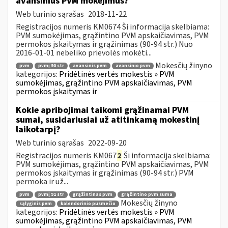
avansinius PVM mokėjimus?
Web turinio sąrašas
2018-11-22
Registracijos numeris KM0674 Ši informacija skelbiama:
PVM sumokėjimas, grąžintino PVM apskaičiavimas, PVM
permokos įskaitymas ir grąžinimas (90-94 str.) Nuo
2016-01-01 nebeliko prievolės mokėti...
Mokesčių žinyno
pvm
pvmį 90 str
avansinis pvm
avansinio pvm
kategorijos:
Pridėtinės vertės mokestis » PVM
sumokėjimas, grąžintino PVM apskaičiavimas, PVM
permokos įskaitymas ir
Kokie apribojimai taikomi grąžinamai PVM
sumai, susidariusiai už atitinkamą mokestinį
laikotarpį?
Web turinio sąrašas
2022-09-20
Registracijos numeris KM067
2
Ši informacija skelbiama:
PVM sumokėjimas, grąžintino PVM apskaičiavimas, PVM
permokos įskaitymas ir grąžinimas (90-94 str.) PVM
permoka ir už...
pvm
pvmį 91 str
grąžintinas pvm
grąžintino pvm suma
Mokesčių žinyno
sąlyginis pvm
kalendorinio pusmečio
kategorijos:
Pridėtinės vertės mokestis » PVM
sumokėjimas, grąžintino PVM apskaičiavimas, PVM