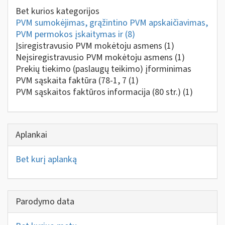
Bet kurios kategorijos
PVM sumokėjimas, grąžintino PVM apskaičiavimas,
PVM permokos įskaitymas ir
(8)
Įsiregistravusio PVM mokėtoju asmens
(1)
Neįsiregistravusio PVM mokėtoju asmens
(1)
Prekių tiekimo (paslaugų teikimo) įforminimas
PVM sąskaita faktūra (78-1, 7
(1)
PVM sąskaitos faktūros informacija (80 str.)
(1)
Aplankai
Bet kurį aplanką
Parodymo data