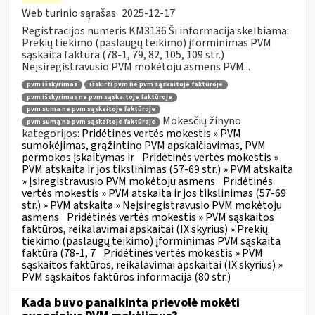
Web turinio sąrašas
2025-12-17
Registracijos numeris KM3136 Ši informacija skelbiama:
Prekių tiekimo (paslaugų teikimo) įforminimas PVM
sąskaita faktūra (78-1, 79, 82, 105, 109 str.)
Neįsiregistravusio PVM mokėtoju asmens PVM...
pvm išskyrimas
išskirti pvm ne pvm sąskaitoje faktūroje
pvm išskyrimas ne pvm sąskaitoje faktūroje
pvm suma ne pvm sąskaitoje faktūroje
Mokesčių žinyno
pvm sumą ne pvm sąskaitoje faktūroje
kategorijos:
Pridėtinės vertės mokestis » PVM
sumokėjimas, grąžintino PVM apskaičiavimas, PVM
permokos įskaitymas ir
Pridėtinės vertės mokestis »
PVM atskaita ir jos tikslinimas (57-69 str.) » PVM atskaita
» Įsiregistravusio PVM mokėtoju asmens
Pridėtinės
vertės mokestis » PVM atskaita ir jos tikslinimas (57-69
str.) » PVM atskaita » Neįsiregistravusio PVM mokėtoju
asmens
Pridėtinės vertės mokestis » PVM sąskaitos
faktūros, reikalavimai apskaitai (IX skyrius) » Prekių
tiekimo (paslaugų teikimo) įforminimas PVM sąskaita
faktūra (78-1, 7
Pridėtinės vertės mokestis » PVM
sąskaitos faktūros, reikalavimai apskaitai (IX skyrius) »
PVM sąskaitos faktūros informacija (80 str.)
Kada buvo panaikinta prievolė mokėti