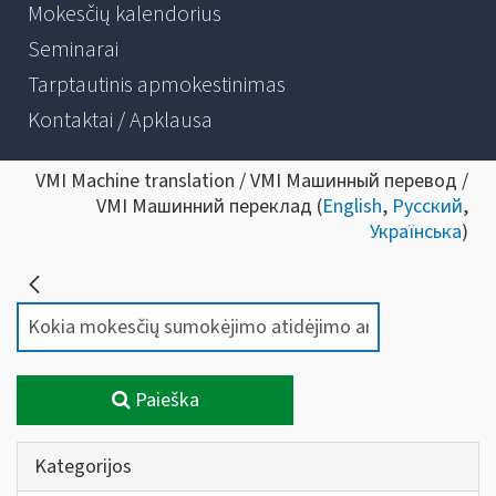
Mokesčių kalendorius
Seminarai
Tarptautinis apmokestinimas
Kontaktai / Apklausa
VMI Machine translation / VMI Машинный перевод /
VMI Машинний переклад (
English
,
Русский
,
Українська
)
Paieška
Kategorijos