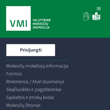
Prisijungti
Mokesčių mokėtojų informacija
Formos
Rinkmenos / Atviri duomenys
Skaičiuoklės ir pagalbininkai
Sąskaitos ir įmokų kodai
Mokesčių žinynas