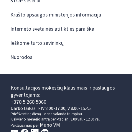
STOP šešėliui
Krašto apsaugos ministerijos informacija
Interneto svetainės atitikties paraiška
Ieškome turto savininkų
Nuorodos
Konsultacijos mokesčių klausimais ir paslaugos
gyventojams:
+370 5 260 5060
Darbo laikas: I-IV 8.00-17.00, V 8.00-15.45.
Prieššventinę dieną - viena valanda trumpiau.
Kiekvieno mėnesio antrą penktadienį 8.00 val. - 12.00 val.
Mano VMI
Paklausimas per