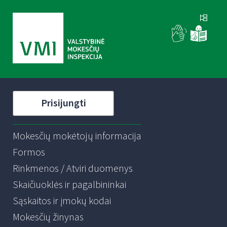
Prisijungti
Mokesčių mokėtojų informacija
Formos
Rinkmenos / Atviri duomenys
Skaičiuoklės ir pagalbininkai
Sąskaitos ir įmokų kodai
Mokesčių žinynas