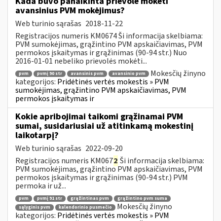
Kada buvo panaikinta prievolė mokėti
avansinius PVM mokėjimus?
Web turinio sąrašas
2018-11-22
Registracijos numeris KM0674 Ši informacija skelbiama:
PVM sumokėjimas, grąžintino PVM apskaičiavimas, PVM
permokos įskaitymas ir grąžinimas (90-94 str.) Nuo
2016-01-01 nebeliko prievolės mokėti...
Mokesčių žinyno
pvm
pvmį 90 str
avansinis pvm
avansinio pvm
kategorijos:
Pridėtinės vertės mokestis » PVM
sumokėjimas, grąžintino PVM apskaičiavimas, PVM
permokos įskaitymas ir
Kokie apribojimai taikomi grąžinamai PVM
sumai, susidariusiai už atitinkamą mokestinį
laikotarpį?
Web turinio sąrašas
2022-09-20
Registracijos numeris KM067
2
Ši informacija skelbiama:
PVM sumokėjimas, grąžintino PVM apskaičiavimas, PVM
permokos įskaitymas ir grąžinimas (90-94 str.) PVM
permoka ir už...
pvm
pvmį 91 str
grąžintinas pvm
grąžintino pvm suma
Mokesčių žinyno
sąlyginis pvm
kalendorinio pusmečio
kategorijos:
Pridėtinės vertės mokestis » PVM