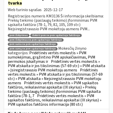
tvarka
Web turinio sąrašas
2025-12-17
Registracijos numeris KM3136 Ši informacija skelbiama:
Prekių tiekimo (paslaugų teikimo) įforminimas PVM
sąskaita faktūra (78-1, 79, 82, 105, 109 str.)
Neįsiregistravusio PVM mokėtoju asmens PVM...
pvm išskyrimas
išskirti pvm ne pvm sąskaitoje faktūroje
pvm išskyrimas ne pvm sąskaitoje faktūroje
pvm suma ne pvm sąskaitoje faktūroje
Mokesčių žinyno
pvm sumą ne pvm sąskaitoje faktūroje
kategorijos:
Pridėtinės vertės mokestis » PVM
sumokėjimas, grąžintino PVM apskaičiavimas, PVM
permokos įskaitymas ir
Pridėtinės vertės mokestis »
PVM atskaita ir jos tikslinimas (57-69 str.) » PVM atskaita
» Įsiregistravusio PVM mokėtoju asmens
Pridėtinės
vertės mokestis » PVM atskaita ir jos tikslinimas (57-69
str.) » PVM atskaita » Neįsiregistravusio PVM mokėtoju
asmens
Pridėtinės vertės mokestis » PVM sąskaitos
faktūros, reikalavimai apskaitai (IX skyrius) » Prekių
tiekimo (paslaugų teikimo) įforminimas PVM sąskaita
faktūra (78-1, 7
Pridėtinės vertės mokestis » PVM
sąskaitos faktūros, reikalavimai apskaitai (IX skyrius) »
PVM sąskaitos faktūros informacija (80 str.)