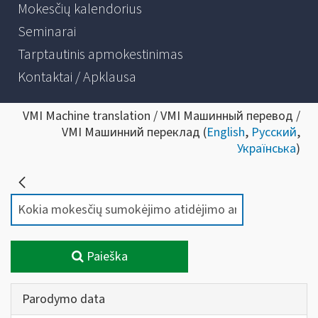
Mokesčių kalendorius
Seminarai
Tarptautinis apmokestinimas
Kontaktai / Apklausa
VMI Machine translation / VMI Машинный перевод /
VMI Машинний переклад (
English
,
Русский
,
Українська
)
Paieška
Parodymo data