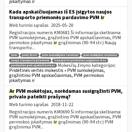
įskaitymas ir
Kada apskaičiuojamas iš ES įsigytos naujos
transporto priemonės pardavimo PVM
ir
Web turinio sąrašas
2025-05-20
Registracijos numeris KM0681 Ši informacija skelbiama:
PVM sumokėjimas, grąžintino PVM apskaičiavimas, PVM
permokos įskaitymas
ir
grąžinimas (90-94 str.) Naują
transporto...
pvm
pvmį 92 str
pvm sumokėjimo terminai
pvm mokėjimo terminas
nauja transporto priemonė
transporto priemonės įsigijimas iš es
Mokesčių žinyno kategorijos:
pardavimo pvm apskaičiavimas
Pridėtinės vertės mokestis » PVM sumokėjimas,
grąžintino PVM apskaičiavimas, PVM permokos
įskaitymas ir
Ar
PVM mokėtojas, norėdamas susigrąžinti PVM,
privalo pateikti prašymą?
Web turinio sąrašas
2018-11-22
Registracijos numeris KM0690 Ši informacija skelbiama:
PVM sumokėjimas, grąžintino PVM apskaičiavimas, PVM
permokos įskaitymas
ir
grąžinimas (90-94 str.) PVM
grąžinimui PVM...