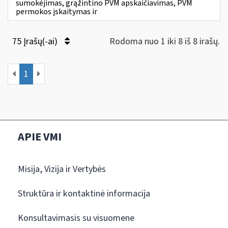
sumokėjimas, grąžintino PVM apskaičiavimas, PVM
permokos įskaitymas ir
75 Įrašų(-ai)
Rodoma nuo 1 iki 8 iš 8 irašų.
1
APIE VMI
Misija, Vizija ir Vertybės
Struktūra ir kontaktinė informacija
Konsultavimasis su visuomene