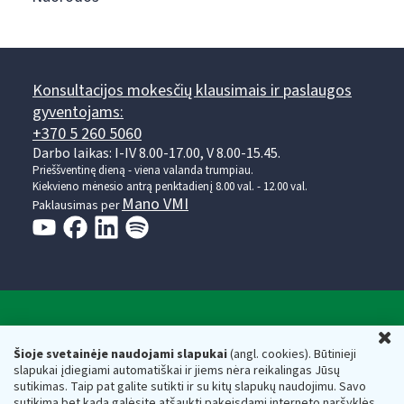
Konsultacijos mokesčių klausimais ir paslaugos
gyventojams:
+370 5 260 5060
Darbo laikas: I-IV 8.00-17.00, V 8.00-15.45.
Prieššventinę dieną - viena valanda trumpiau.
Kiekvieno mėnesio antrą penktadienį 8.00 val. - 12.00 val.
Mano VMI
Paklausimas per
Valstybinė mokesčių inspekcija prie Lietuvos
U
Respublikos finansų ministerijos
Šioje svetainėje naudojami slapukai
(angl. cookies). Būtinieji
slapukai įdiegiami automatiškai ir jiems nėra reikalingas Jūsų
Biudžetinė įstaiga. Juridinio asmens kodas — 188659752,
sutikimas. Taip pat galite sutikti ir su kitų slapukų naudojimu. Savo
adresas: Vasario 16-osios g. 14, 01107 Vilnius, Lietuva, el.paštas:
sutikimą bet kada galėsite atšaukti pakeisdami interneto naršyklės