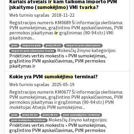
Kuriais atvejais
ir
kam taikoma importo PVM
įskaitymo (
sumokėjimo
) VMI
tvarka
?
Web turinio sąrašas
2018-11-22
Registracijos numeris KM0689 Ši informacija skelbiama:
PVM sumokėjimas, grąžintino PVM apskaičiavimas, PVM
permokos įskaitymas
ir
grąžinimas (90-94 str.) VMI
įskaitomas...
pvm
importo pvm
pvmį 94 str
importo pvm įskaitymas
Mokesčių žinyno kategorijos:
importo pvm įskaitymo tvarka
Pridėtinės vertės mokestis » PVM sumokėjimas,
grąžintino PVM apskaičiavimas, PVM permokos
įskaitymas ir
Kokie yra PVM
sumokėjimo
terminai?
Web turinio sąrašas
2025-05-19
Registracijos numeris KM0677 Ši informacija skelbiama:
PVM sumokėjimas, grąžintino PVM apskaičiavimas, PVM
permokos įskaitymas ir grąžinimas (90-94 str.) PVM
mokėtojai: Atvejis PVM sumokėjimo...
pvm
pvmį 92 str
pvmį 90 str
pvm sumokėjimo terminai
Mokesčių žinyno kategorijos:
pvm mokėjimo terminas
Pridėtinės vertės mokestis » PVM sumokėjimas,
grąžintino PVM apskaičiavimas, PVM permokos