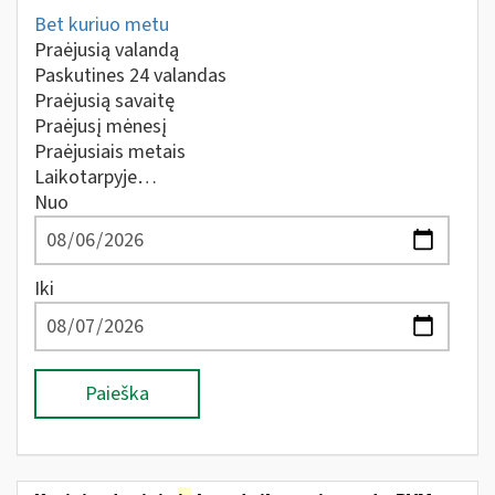
Bet kuriuo metu
Praėjusią valandą
Paskutines 24 valandas
Praėjusią savaitę
Praėjusį mėnesį
Praėjusiais metais
Laikotarpyje…
Nuo
Iki
Paieška