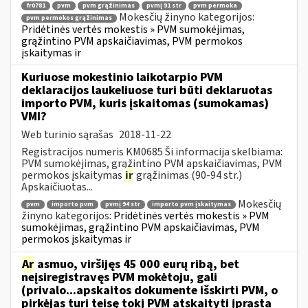
fr0781
pvm
pvm grąžinimas
pvmį 91 str
pvm permoka
Mokesčių žinyno kategorijos:
pvm permokos grąžinimas
Pridėtinės vertės mokestis » PVM sumokėjimas,
grąžintino PVM apskaičiavimas, PVM permokos
įskaitymas ir
Kuriuose mokestinio laikotarpio PVM
deklaracijos laukeliuose turi būti deklaruotas
importo PVM, kuris įskaitomas (sumokamas)
VMI?
Web turinio sąrašas
2018-11-22
Registracijos numeris KM0685 Ši informacija skelbiama:
PVM sumokėjimas, grąžintino PVM apskaičiavimas, PVM
permokos įskaitymas
ir
grąžinimas (90-94 str.)
Apskaičiuotas...
Mokesčių
pvm
importo pvm
pvmį 94 str
importo pvm įskaitymas
žinyno kategorijos:
Pridėtinės vertės mokestis » PVM
sumokėjimas, grąžintino PVM apskaičiavimas, PVM
permokos įskaitymas ir
Ar
asmuo, viršijęs 45 000 eurų ribą, bet
neįsiregistravęs PVM mokėtoju, gali
(privalo...apskaitos dokumente išskirti PVM, o
pirkėjas turi teisę tokį PVM atskaityti įprasta