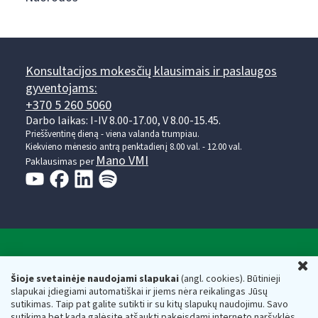
Konsultacijos mokesčių klausimais ir paslaugos
gyventojams:
+370 5 260 5060
Darbo laikas: I-IV 8.00-17.00, V 8.00-15.45.
Prieššventinę dieną - viena valanda trumpiau.
Kiekvieno mėnesio antrą penktadienį 8.00 val. - 12.00 val.
Mano VMI
Paklausimas per
Valstybinė mokesčių inspekcija prie Lietuvos
U
Respublikos finansų ministerijos
Šioje svetainėje naudojami slapukai
(angl. cookies). Būtinieji
slapukai įdiegiami automatiškai ir jiems nėra reikalingas Jūsų
Biudžetinė įstaiga. Juridinio asmens kodas — 188659752,
sutikimas. Taip pat galite sutikti ir su kitų slapukų naudojimu. Savo
adresas: Vasario 16-osios g. 14, 01107 Vilnius, Lietuva, el.paštas:
sutikimą bet kada galėsite atšaukti pakeisdami interneto naršyklės