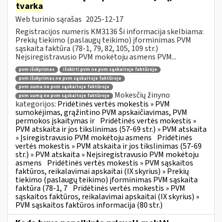
tvarka
Web turinio sąrašas
2025-12-17
Registracijos numeris KM3136 Ši informacija skelbiama:
Prekių tiekimo (paslaugų teikimo) įforminimas PVM
sąskaita faktūra (78-1, 79, 82, 105, 109 str.)
Neįsiregistravusio PVM mokėtoju asmens PVM...
pvm išskyrimas
išskirti pvm ne pvm sąskaitoje faktūroje
pvm išskyrimas ne pvm sąskaitoje faktūroje
pvm suma ne pvm sąskaitoje faktūroje
Mokesčių žinyno
pvm sumą ne pvm sąskaitoje faktūroje
kategorijos:
Pridėtinės vertės mokestis » PVM
sumokėjimas, grąžintino PVM apskaičiavimas, PVM
permokos įskaitymas ir
Pridėtinės vertės mokestis »
PVM atskaita ir jos tikslinimas (57-69 str.) » PVM atskaita
» Įsiregistravusio PVM mokėtoju asmens
Pridėtinės
vertės mokestis » PVM atskaita ir jos tikslinimas (57-69
str.) » PVM atskaita » Neįsiregistravusio PVM mokėtoju
asmens
Pridėtinės vertės mokestis » PVM sąskaitos
faktūros, reikalavimai apskaitai (IX skyrius) » Prekių
tiekimo (paslaugų teikimo) įforminimas PVM sąskaita
faktūra (78-1, 7
Pridėtinės vertės mokestis » PVM
sąskaitos faktūros, reikalavimai apskaitai (IX skyrius) »
PVM sąskaitos faktūros informacija (80 str.)