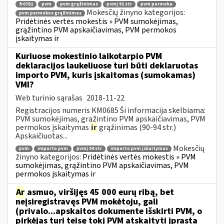
fr0781
pvm
pvm grąžinimas
pvmį 91 str
pvm permoka
Mokesčių žinyno kategorijos:
pvm permokos grąžinimas
Pridėtinės vertės mokestis » PVM sumokėjimas,
grąžintino PVM apskaičiavimas, PVM permokos
įskaitymas ir
Kuriuose mokestinio laikotarpio PVM
deklaracijos laukeliuose turi būti deklaruotas
importo PVM, kuris įskaitomas (sumokamas)
VMI?
Web turinio sąrašas
2018-11-22
Registracijos numeris KM0685 Ši informacija skelbiama:
PVM sumokėjimas, grąžintino PVM apskaičiavimas, PVM
permokos įskaitymas
ir
grąžinimas (90-94 str.)
Apskaičiuotas...
Mokesčių
pvm
importo pvm
pvmį 94 str
importo pvm įskaitymas
žinyno kategorijos:
Pridėtinės vertės mokestis » PVM
sumokėjimas, grąžintino PVM apskaičiavimas, PVM
permokos įskaitymas ir
Ar
asmuo, viršijęs 45 000 eurų ribą, bet
neįsiregistravęs PVM mokėtoju, gali
(privalo...apskaitos dokumente išskirti PVM, o
pirkėjas turi teisę tokį PVM atskaityti įprasta