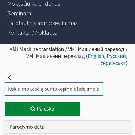
Mokesčių kalendorius
Seminarai
Tarptautinis apmokestinimas
Kontaktai / Apklausa
VMI Machine translation / VMI Машинный перевод /
VMI Машинний переклад (
English
,
Русский
,
Українська
)
Paieška
Parodymo data