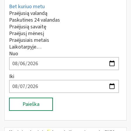
Bet kuriuo metu
Praėjusią valandą
Paskutines 24 valandas
Praėjusią savaitę
Praėjusį mėnesį
Praėjusiais metais
Laikotarpyje…
Nuo
Iki
Paieška