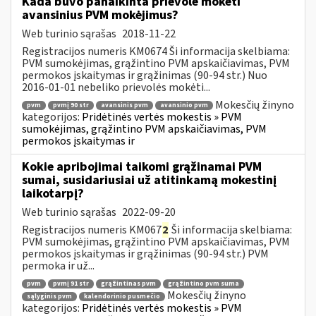
Kada buvo panaikinta prievolė mokėti
avansinius PVM mokėjimus?
Web turinio sąrašas
2018-11-22
Registracijos numeris KM0674 Ši informacija skelbiama:
PVM sumokėjimas, grąžintino PVM apskaičiavimas, PVM
permokos įskaitymas ir grąžinimas (90-94 str.) Nuo
2016-01-01 nebeliko prievolės mokėti...
Mokesčių žinyno
pvm
pvmį 90 str
avansinis pvm
avansinio pvm
kategorijos:
Pridėtinės vertės mokestis » PVM
sumokėjimas, grąžintino PVM apskaičiavimas, PVM
permokos įskaitymas ir
Kokie apribojimai taikomi grąžinamai PVM
sumai, susidariusiai už atitinkamą mokestinį
laikotarpį?
Web turinio sąrašas
2022-09-20
Registracijos numeris KM067
2
Ši informacija skelbiama:
PVM sumokėjimas, grąžintino PVM apskaičiavimas, PVM
permokos įskaitymas ir grąžinimas (90-94 str.) PVM
permoka ir už...
pvm
pvmį 91 str
grąžintinas pvm
grąžintino pvm suma
Mokesčių žinyno
sąlyginis pvm
kalendorinio pusmečio
kategorijos:
Pridėtinės vertės mokestis » PVM