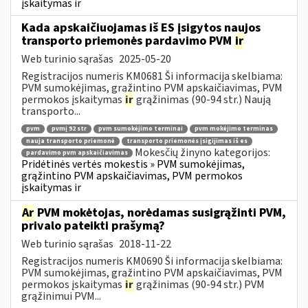
įskaitymas ir
Kada apskaičiuojamas iš ES įsigytos naujos
transporto priemonės pardavimo PVM
ir
Web turinio sąrašas
2025-05-20
Registracijos numeris KM0681 Ši informacija skelbiama:
PVM sumokėjimas, grąžintino PVM apskaičiavimas, PVM
permokos įskaitymas
ir
grąžinimas (90-94 str.) Naują
transporto...
pvm
pvmį 92 str
pvm sumokėjimo terminai
pvm mokėjimo terminas
nauja transporto priemonė
transporto priemonės įsigijimas iš es
Mokesčių žinyno kategorijos:
pardavimo pvm apskaičiavimas
Pridėtinės vertės mokestis » PVM sumokėjimas,
grąžintino PVM apskaičiavimas, PVM permokos
įskaitymas ir
Ar
PVM mokėtojas, norėdamas susigrąžinti PVM,
privalo pateikti prašymą?
Web turinio sąrašas
2018-11-22
Registracijos numeris KM0690 Ši informacija skelbiama:
PVM sumokėjimas, grąžintino PVM apskaičiavimas, PVM
permokos įskaitymas
ir
grąžinimas (90-94 str.) PVM
grąžinimui PVM...