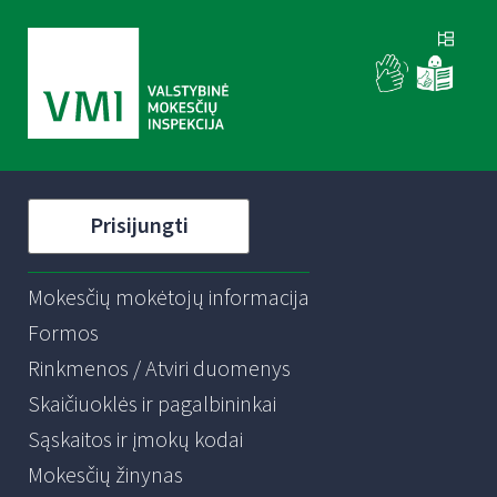
Prisijungti
Mokesčių mokėtojų informacija
Formos
Rinkmenos / Atviri duomenys
Skaičiuoklės ir pagalbininkai
Sąskaitos ir įmokų kodai
Mokesčių žinynas