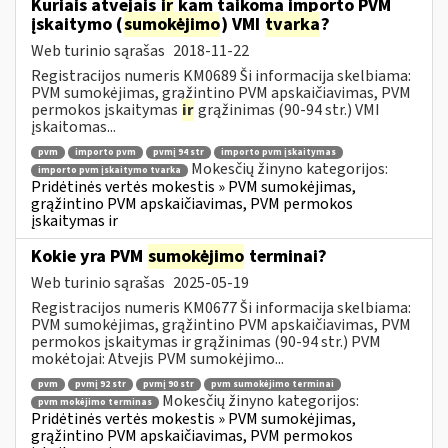
Kuriais atvejais
ir
kam taikoma importo PVM
įskaitymo (
sumokėjimo
) VMI
tvarka
?
Web turinio sąrašas
2018-11-22
Registracijos numeris KM0689 Ši informacija skelbiama:
PVM sumokėjimas, grąžintino PVM apskaičiavimas, PVM
permokos įskaitymas
ir
grąžinimas (90-94 str.) VMI
įskaitomas...
pvm
importo pvm
pvmį 94 str
importo pvm įskaitymas
Mokesčių žinyno kategorijos:
importo pvm įskaitymo tvarka
Pridėtinės vertės mokestis » PVM sumokėjimas,
grąžintino PVM apskaičiavimas, PVM permokos
įskaitymas ir
Kokie yra PVM
sumokėjimo
terminai?
Web turinio sąrašas
2025-05-19
Registracijos numeris KM0677 Ši informacija skelbiama:
PVM sumokėjimas, grąžintino PVM apskaičiavimas, PVM
permokos įskaitymas ir grąžinimas (90-94 str.) PVM
mokėtojai: Atvejis PVM sumokėjimo...
pvm
pvmį 92 str
pvmį 90 str
pvm sumokėjimo terminai
Mokesčių žinyno kategorijos:
pvm mokėjimo terminas
Pridėtinės vertės mokestis » PVM sumokėjimas,
grąžintino PVM apskaičiavimas, PVM permokos