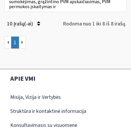
sumokėjimas, grąžintino PVM apskaičiavimas, PVM
permokos įskaitymas ir
10 Įrašų(-ai)
Rodoma nuo 1 iki 8 iš 8 irašų.
1
APIE VMI
Misija, Vizija ir Vertybės
Struktūra ir kontaktinė informacija
Konsultavimasis su visuomene