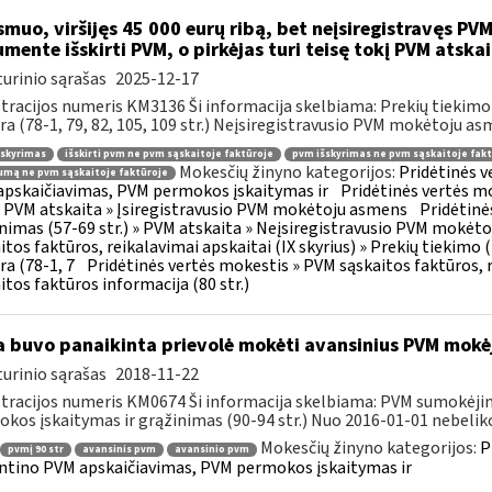
muo, viršijęs 45 000 eurų ribą, bet neįsiregistravęs PVM
mente išskirti PVM, o pirkėjas turi teisę tokį PVM atskai
urinio sąrašas
2025-12-17
tracijos numeris KM3136 Ši informacija skelbiama: Prekių tiekim
ra (78-1, 79, 82, 105, 109 str.) Neįsiregistravusio PVM mokėtoju as
šskyrimas
išskirti pvm ne pvm sąskaitoje faktūroje
pvm išskyrimas ne pvm sąskaitoje fakt
Mokesčių žinyno kategorijos:
Pridėtinės 
mą ne pvm sąskaitoje faktūroje
pskaičiavimas, PVM permokos įskaitymas ir
Pridėtinės vertės mo
 » PVM atskaita » Įsiregistravusio PVM mokėtoju asmens
Pridėtinė
inimas (57-69 str.) » PVM atskaita » Neįsiregistravusio PVM mokėt
itos faktūros, reikalavimai apskaitai (IX skyrius) » Prekių tiekim
ra (78-1, 7
Pridėtinės vertės mokestis » PVM sąskaitos faktūros, r
itos faktūros informacija (80 str.)
 buvo panaikinta prievolė mokėti avansinius PVM mokė
urinio sąrašas
2018-11-22
tracijos numeris KM0674 Ši informacija skelbiama: PVM sumokėji
kos įskaitymas ir grąžinimas (90-94 str.) Nuo 2016-01-01 nebeliko
Mokesčių žinyno kategorijos:
P
pvmį 90 str
avansinis pvm
avansinio pvm
ntino PVM apskaičiavimas, PVM permokos įskaitymas ir