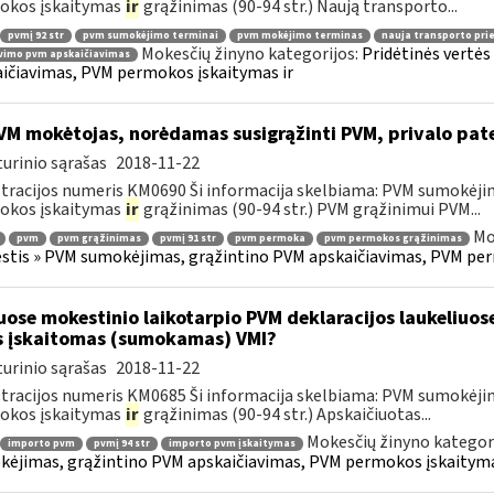
okos įskaitymas
ir
grąžinimas (90-94 str.) Naują transporto...
pvmį 92 str
pvm sumokėjimo terminai
pvm mokėjimo terminas
nauja transporto pr
Mokesčių žinyno kategorijos:
Pridėtinės vertė
vimo pvm apskaičiavimas
ičiavimas, PVM permokos įskaitymas ir
M mokėtojas, norėdamas susigrąžinti PVM, privalo pat
urinio sąrašas
2018-11-22
tracijos numeris KM0690 Ši informacija skelbiama: PVM sumokėji
okos įskaitymas
ir
grąžinimas (90-94 str.) PVM grąžinimui PVM...
Mo
pvm
pvm grąžinimas
pvmį 91 str
pvm permoka
pvm permokos grąžinimas
tis » PVM sumokėjimas, grąžintino PVM apskaičiavimas, PVM per
uose mokestinio laikotarpio PVM deklaracijos laukeliuos
s įskaitomas (sumokamas) VMI?
urinio sąrašas
2018-11-22
tracijos numeris KM0685 Ši informacija skelbiama: PVM sumokėji
okos įskaitymas
ir
grąžinimas (90-94 str.) Apskaičiuotas...
Mokesčių žinyno kategor
importo pvm
pvmį 94 str
importo pvm įskaitymas
ėjimas, grąžintino PVM apskaičiavimas, PVM permokos įskaityma