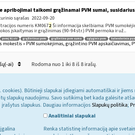
e apribojimai taikomi grąžinamai PVM sumai, susidariusi
urinio sąrašas
2022-09-20
tracijos numeris KM067
2
Ši informacija skelbiama: PVM sumokėji
kos įskaitymas ir grąžinimas (90-94 str.) PVM permoka ir už...
pvmį 91 str
grąžintinas pvm
grąžintino pvm suma
sąlyginis pvm
kalendorinio pu
s mokestis » PVM sumokėjimas, grąžintino PVM apskaičiavimas, P
šų(-ai)
Rodoma nuo 1 iki 8 iš 8 irašų.
. cookies). Būtinieji slapukai įdiegiami automatiškai ir jiems
u kitų slapukų naudojimu. Savo sutikimą bet kada galėsite atš
i įrašytus slapukus. Daugiau informacijos
Slapukų politika
;
Pr
Analitiniai slapukai
įgalina
Renka statistinę informaciją apie svetai