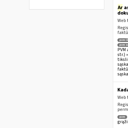
Ar
as
doku
Web t
Regis
faktū
pvm i
pvm su
PVM a
str.)
tiksl
sąska
faktū
sąska
Kada
Web t
Regis
permo
pvm
grąži