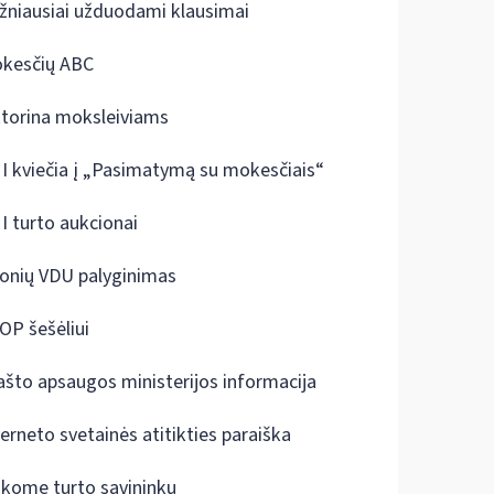
žniausiai užduodami klausimai
kesčių ABC
ktorina moksleiviams
I kviečia į „Pasimatymą su mokesčiais“
I turto aukcionai
onių VDU palyginimas
OP šešėliui
ašto apsaugos ministerijos informacija
terneto svetainės atitikties paraiška
škome turto savininkų