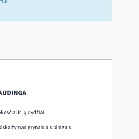
mui.
AUDINGA
kesčiai ir jų dydžiai
siskaitymas grynaisiais pinigais