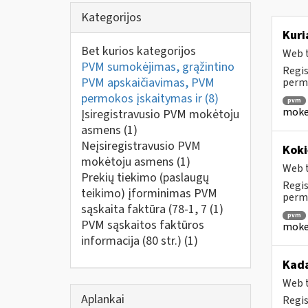
Kategorijos
Kuri
Bet kurios kategorijos
Web t
PVM sumokėjimas, grąžintino
Regis
PVM apskaičiavimas, PVM
perm
permokos įskaitymas ir
(8)
pvm
mokes
Įsiregistravusio PVM mokėtoju
asmens
(1)
Neįsiregistravusio PVM
Koki
mokėtoju asmens
(1)
Web t
Prekių tiekimo (paslaugų
Regis
teikimo) įforminimas PVM
permo
sąskaita faktūra (78-1, 7
(1)
pvm
PVM sąskaitos faktūros
mokes
informacija (80 str.)
(1)
Kada
Web t
Aplankai
Regis