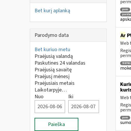
perm
Bet kurį aplanką
pvm
parda
apska
Parodymo data
Ar
PV
Web t
Bet kuriuo metu
Regis
perm
Praėjusią valandą
Paskutines 24 valandas
fr0781
mokes
Praėjusią savaitę
Praėjusį mėnesį
Praėjusiais metais
Kuri
Laikotarpyje…
kuri
Nuo
Iki
Web t
Regis
perm
pvm
sumok
Paieška