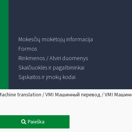
Mokesčių mokėtojų informacija
Formos
Rinkmenos / Atviri duomenys
Skaičiuoklės ir pagalbininkai
Sąskaitos ir įmokų kodai
Machine translation / VMI Машинный перевод / VMI Машин
Paieška