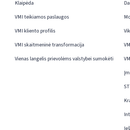
Klaipėda
Da
VMI teikiamos paslaugos
Mo
VMI kliento profilis
Vi
VMI skaitmeninė transformacija
VM
Vienas langelis prievolėms valstybei sumokėti
VM
Įm
ST
Kr
In
Ie