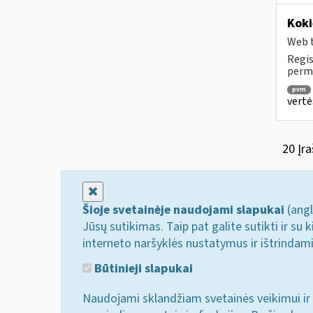
Koki
Web t
Regis
permo
pvm
vertė
20 Įra
Uždaryti
Šioje svetainėje naudojami slapukai
(angl
Jūsų sutikimas. Taip pat galite sutikti ir s
interneto naršyklės nustatymus ir ištrindam
Būtinieji slapukai
Naudojami sklandžiam svetainės veikimui ir 