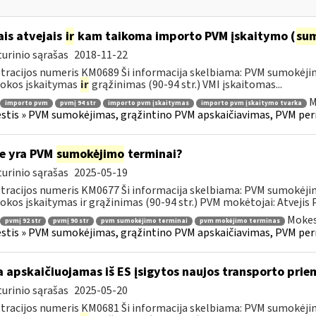
ais atvejais
ir
kam taikoma importo PVM įskaitymo (
su
urinio sąrašas
2018-11-22
tracijos numeris KM0689 Ši informacija skelbiama: PVM sumokėji
okos įskaitymas
ir
grąžinimas (90-94 str.) VMI įskaitomas...
M
importo pvm
pvmį 94 str
importo pvm įskaitymas
importo pvm įskaitymo tvarka
tis » PVM sumokėjimas, grąžintino PVM apskaičiavimas, PVM per
e yra PVM
sumokėjimo
terminai?
urinio sąrašas
2025-05-19
tracijos numeris KM0677 Ši informacija skelbiama: PVM sumokėji
kos įskaitymas ir grąžinimas (90-94 str.) PVM mokėtojai: Atvejis
Mokes
pvmį 92 str
pvmį 90 str
pvm sumokėjimo terminai
pvm mokėjimo terminas
tis » PVM sumokėjimas, grąžintino PVM apskaičiavimas, PVM per
 apskaičiuojamas iš ES įsigytos naujos transporto pr
urinio sąrašas
2025-05-20
tracijos numeris KM0681 Ši informacija skelbiama: PVM sumokėji