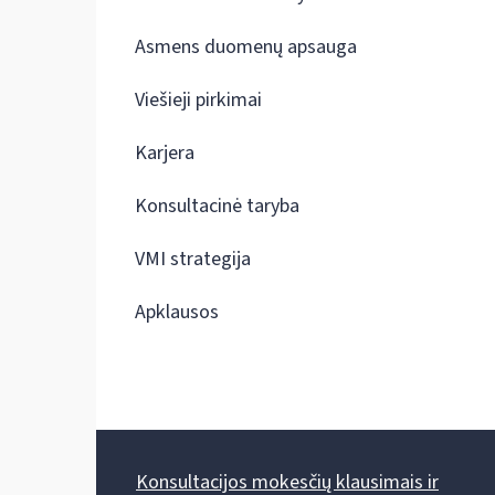
Asmens duomenų apsauga
Viešieji pirkimai
Karjera
Konsultacinė taryba
VMI strategija
Apklausos
Konsultacijos mokesčių klausimais ir