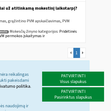
ai už atitinkamą mokestinį laikotarpį?
mas, grąžintino PVM apskaičiavimas, PVM
Mokesčių žinyno kategorijos:
Pridėtinės
smečio
VM permokos įskaitymas ir
1
 nėra reikalingas
PATVIRTINTI
aukti pakeisdami
Visus slapukus
ivatumo politika.
PATVIRTINTI
Pasirinktus slapukus
nės naudojimą ir