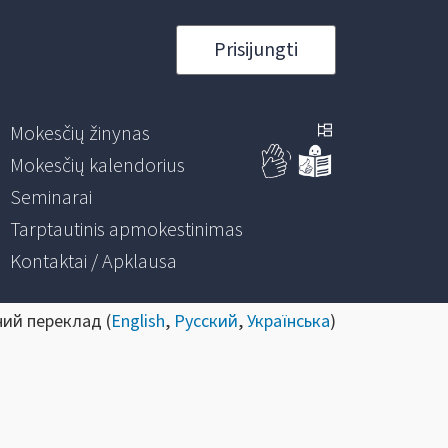
Prisijungti
Mokesčių žinynas
Mokesčių kalendorius
Seminarai
Tarptautinis apmokestinimas
Kontaktai / Apklausa
ний переклад (
English
,
Русский
,
Українська
)