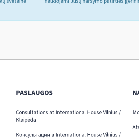
ukų svetainė
naudojami Jūsų naršymo patirties gerini
PASLAUGOS
N
Consultations at International House Vilnius /
Mo
Klaipėda
At
Консультации в International House Vilnius /