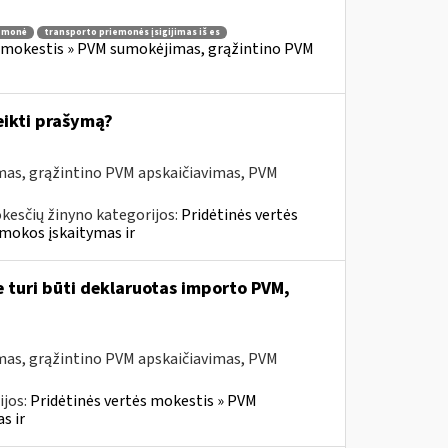
iemonė
transporto priemonės įsigijimas iš es
s mokestis » PVM sumokėjimas, grąžintino PVM
eikti prašymą?
mas, grąžintino PVM apskaičiavimas, PVM
kesčių žinyno kategorijos:
Pridėtinės vertės
mokos įskaitymas ir
e turi būti deklaruotas importo PVM,
mas, grąžintino PVM apskaičiavimas, PVM
ijos:
Pridėtinės vertės mokestis » PVM
s ir