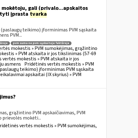
 mokėtoju, gali (privalo...apskaitos
tyti įprasta
tvarka
o (paslaugų teikimo) įforminimas PVM sąskaita
mens PVM...
ūroje
pvm suma ne pvm sąskaitoje faktūroje
vertės mokestis » PVM sumokėjimas, grąžintino
kestis » PVM atskaita ir jos tikslinimas (57-69
s vertės mokestis » PVM atskaita ir jos
oju asmens
Pridėtinės vertės mokestis » PVM
o (paslaugų teikimo) įforminimas PVM sąskaita
eikalavimai apskaitai (IX skyrius) » PVM
jimus?
mas, grąžintino PVM apskaičiavimas, PVM
 prievolės mokėti...
ridėtinės vertės mokestis » PVM sumokėjimas,