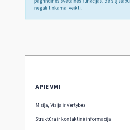
pagrindines svetainės funkcijas. Be šių slap
negali tinkamai veikti.
APIE VMI
Misija, Vizija ir Vertybės
Struktūra ir kontaktinė informacija