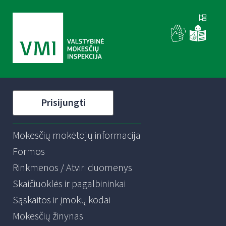
Prisijungti
Mokesčių mokėtojų informacija
Formos
Rinkmenos / Atviri duomenys
Skaičiuoklės ir pagalbininkai
Sąskaitos ir įmokų kodai
Mokesčių žinynas