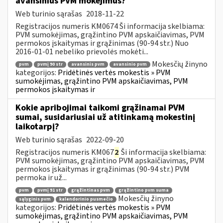
avansinius PVM mokėjimus?
Web turinio sąrašas
2018-11-22
Registracijos numeris KM0674 Ši informacija skelbiama:
PVM sumokėjimas, grąžintino PVM apskaičiavimas, PVM
permokos įskaitymas ir grąžinimas (90-94 str.) Nuo
2016-01-01 nebeliko prievolės mokėti...
Mokesčių žinyno
pvm
pvmį 90 str
avansinis pvm
avansinio pvm
kategorijos:
Pridėtinės vertės mokestis » PVM
sumokėjimas, grąžintino PVM apskaičiavimas, PVM
permokos įskaitymas ir
Kokie apribojimai taikomi grąžinamai PVM
sumai, susidariusiai už atitinkamą mokestinį
laikotarpį?
Web turinio sąrašas
2022-09-20
Registracijos numeris KM067
2
Ši informacija skelbiama:
PVM sumokėjimas, grąžintino PVM apskaičiavimas, PVM
permokos įskaitymas ir grąžinimas (90-94 str.) PVM
permoka ir už...
pvm
pvmį 91 str
grąžintinas pvm
grąžintino pvm suma
Mokesčių žinyno
sąlyginis pvm
kalendorinio pusmečio
kategorijos:
Pridėtinės vertės mokestis » PVM
sumokėjimas, grąžintino PVM apskaičiavimas, PVM