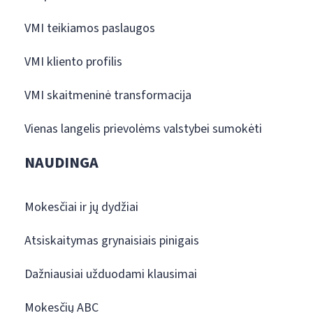
VMI teikiamos paslaugos
VMI kliento profilis
VMI skaitmeninė transformacija
Vienas langelis prievolėms valstybei sumokėti
NAUDINGA
Mokesčiai ir jų dydžiai
Atsiskaitymas grynaisiais pinigais
Dažniausiai užduodami klausimai
Mokesčių ABC