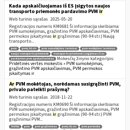
Kada apskaičiuojamas iš ES įsigytos naujos
transporto priemonės pardavimo PVM
ir
Web turinio sąrašas
2025-05-20
Registracijos numeris KM0681 Ši informacija skelbiama:
PVM sumokėjimas, grąžintino PVM apskaičiavimas, PVM
permokos įskaitymas
ir
grąžinimas (90-94 str.) Naują
transporto...
pvm
pvmį 92 str
pvm sumokėjimo terminai
pvm mokėjimo terminas
nauja transporto priemonė
transporto priemonės įsigijimas iš es
Mokesčių žinyno kategorijos:
pardavimo pvm apskaičiavimas
Pridėtinės vertės mokestis » PVM sumokėjimas,
grąžintino PVM apskaičiavimas, PVM permokos
įskaitymas ir
Ar
PVM mokėtojas, norėdamas susigrąžinti PVM,
privalo pateikti prašymą?
Web turinio sąrašas
2018-11-22
Registracijos numeris KM0690 Ši informacija skelbiama:
PVM sumokėjimas, grąžintino PVM apskaičiavimas, PVM
permokos įskaitymas
ir
grąžinimas (90-94 str.) PVM
grąžinimui PVM...
fr0781
pvm
pvm grąžinimas
pvmį 91 str
pvm permoka