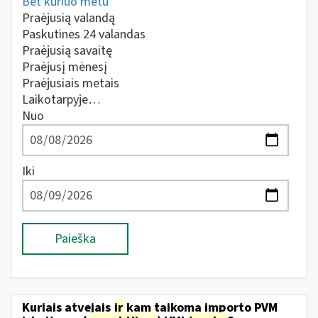
Bet kuriuo metu
Praėjusią valandą
Paskutines 24 valandas
Praėjusią savaitę
Praėjusį mėnesį
Praėjusiais metais
Laikotarpyje…
Nuo
Iki
Paieška
Kuriais atvejais
ir
kam taikoma importo PVM