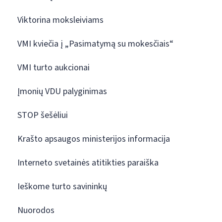
Viktorina moksleiviams
VMI kviečia į „Pasimatymą su mokesčiais“
VMI turto aukcionai
Įmonių VDU palyginimas
STOP šešėliui
Krašto apsaugos ministerijos informacija
Interneto svetainės atitikties paraiška
Ieškome turto savininkų
Nuorodos