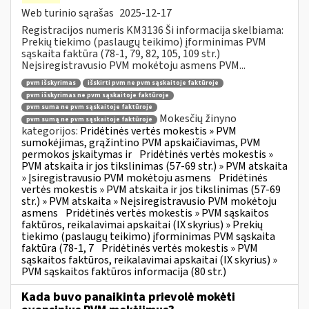
Web turinio sąrašas
2025-12-17
Registracijos numeris KM3136 Ši informacija skelbiama:
Prekių tiekimo (paslaugų teikimo) įforminimas PVM
sąskaita faktūra (78-1, 79, 82, 105, 109 str.)
Neįsiregistravusio PVM mokėtoju asmens PVM...
pvm išskyrimas
išskirti pvm ne pvm sąskaitoje faktūroje
pvm išskyrimas ne pvm sąskaitoje faktūroje
pvm suma ne pvm sąskaitoje faktūroje
Mokesčių žinyno
pvm sumą ne pvm sąskaitoje faktūroje
kategorijos:
Pridėtinės vertės mokestis » PVM
sumokėjimas, grąžintino PVM apskaičiavimas, PVM
permokos įskaitymas ir
Pridėtinės vertės mokestis »
PVM atskaita ir jos tikslinimas (57-69 str.) » PVM atskaita
» Įsiregistravusio PVM mokėtoju asmens
Pridėtinės
vertės mokestis » PVM atskaita ir jos tikslinimas (57-69
str.) » PVM atskaita » Neįsiregistravusio PVM mokėtoju
asmens
Pridėtinės vertės mokestis » PVM sąskaitos
faktūros, reikalavimai apskaitai (IX skyrius) » Prekių
tiekimo (paslaugų teikimo) įforminimas PVM sąskaita
faktūra (78-1, 7
Pridėtinės vertės mokestis » PVM
sąskaitos faktūros, reikalavimai apskaitai (IX skyrius) »
PVM sąskaitos faktūros informacija (80 str.)
Kada buvo panaikinta prievolė mokėti