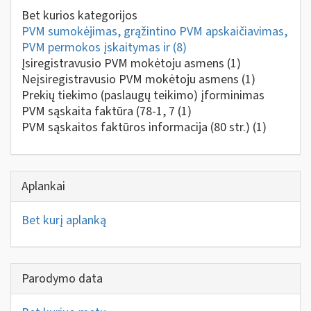
Bet kurios kategorijos
PVM sumokėjimas, grąžintino PVM apskaičiavimas,
PVM permokos įskaitymas ir
(8)
Įsiregistravusio PVM mokėtoju asmens
(1)
Neįsiregistravusio PVM mokėtoju asmens
(1)
Prekių tiekimo (paslaugų teikimo) įforminimas
PVM sąskaita faktūra (78-1, 7
(1)
PVM sąskaitos faktūros informacija (80 str.)
(1)
Aplankai
Bet kurį aplanką
Parodymo data