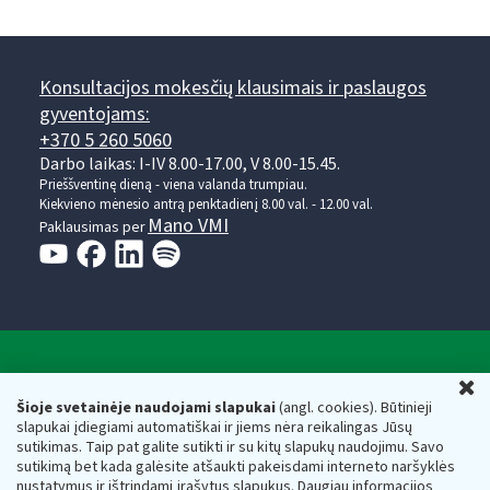
Konsultacijos mokesčių klausimais ir paslaugos
gyventojams:
+370 5 260 5060
Darbo laikas: I-IV 8.00-17.00, V 8.00-15.45.
Prieššventinę dieną - viena valanda trumpiau.
Kiekvieno mėnesio antrą penktadienį 8.00 val. - 12.00 val.
Mano VMI
Paklausimas per
Valstybinė mokesčių inspekcija prie Lietuvos
U
Respublikos finansų ministerijos
Šioje svetainėje naudojami slapukai
(angl. cookies). Būtinieji
slapukai įdiegiami automatiškai ir jiems nėra reikalingas Jūsų
Biudžetinė įstaiga. Juridinio asmens kodas — 188659752,
sutikimas. Taip pat galite sutikti ir su kitų slapukų naudojimu. Savo
adresas: Vasario 16-osios g. 14, 01107 Vilnius, Lietuva, el.paštas:
sutikimą bet kada galėsite atšaukti pakeisdami interneto naršyklės
vmi@vmi.lt
, E. pristatymo dėžutės adresas 188659752
nustatymus ir ištrindami įrašytus slapukus. Daugiau informacijos