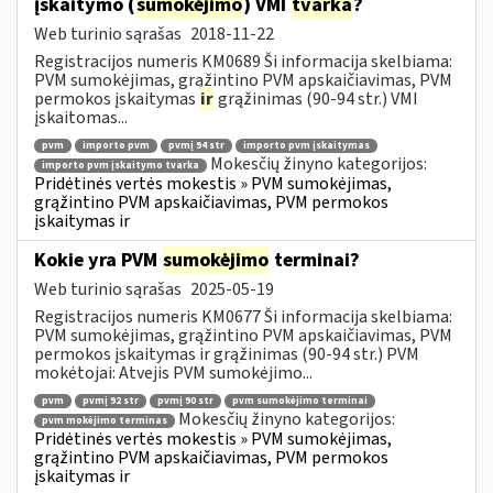
įskaitymo (
sumokėjimo
) VMI
tvarka
?
Web turinio sąrašas
2018-11-22
Registracijos numeris KM0689 Ši informacija skelbiama:
PVM sumokėjimas, grąžintino PVM apskaičiavimas, PVM
permokos įskaitymas
ir
grąžinimas (90-94 str.) VMI
įskaitomas...
pvm
importo pvm
pvmį 94 str
importo pvm įskaitymas
Mokesčių žinyno kategorijos:
importo pvm įskaitymo tvarka
Pridėtinės vertės mokestis » PVM sumokėjimas,
grąžintino PVM apskaičiavimas, PVM permokos
įskaitymas ir
Kokie yra PVM
sumokėjimo
terminai?
Web turinio sąrašas
2025-05-19
Registracijos numeris KM0677 Ši informacija skelbiama:
PVM sumokėjimas, grąžintino PVM apskaičiavimas, PVM
permokos įskaitymas ir grąžinimas (90-94 str.) PVM
mokėtojai: Atvejis PVM sumokėjimo...
pvm
pvmį 92 str
pvmį 90 str
pvm sumokėjimo terminai
Mokesčių žinyno kategorijos:
pvm mokėjimo terminas
Pridėtinės vertės mokestis » PVM sumokėjimas,
grąžintino PVM apskaičiavimas, PVM permokos
įskaitymas ir