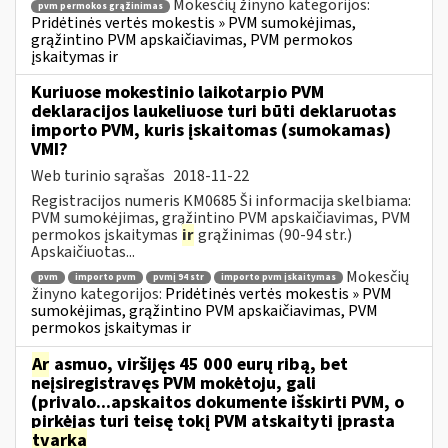
Mokesčių žinyno kategorijos:
pvm permokos grąžinimas
Pridėtinės vertės mokestis » PVM sumokėjimas,
grąžintino PVM apskaičiavimas, PVM permokos
įskaitymas ir
Kuriuose mokestinio laikotarpio PVM
deklaracijos laukeliuose turi būti deklaruotas
importo PVM, kuris įskaitomas (sumokamas)
VMI?
Web turinio sąrašas
2018-11-22
Registracijos numeris KM0685 Ši informacija skelbiama:
PVM sumokėjimas, grąžintino PVM apskaičiavimas, PVM
permokos įskaitymas
ir
grąžinimas (90-94 str.)
Apskaičiuotas...
Mokesčių
pvm
importo pvm
pvmį 94 str
importo pvm įskaitymas
žinyno kategorijos:
Pridėtinės vertės mokestis » PVM
sumokėjimas, grąžintino PVM apskaičiavimas, PVM
permokos įskaitymas ir
Ar
asmuo, viršijęs 45 000 eurų ribą, bet
neįsiregistravęs PVM mokėtoju, gali
(privalo...apskaitos dokumente išskirti PVM, o
pirkėjas turi teisę tokį PVM atskaityti įprasta
tvarka