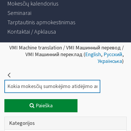
Mokesčių kalendorius
Seminarai
Tarptautinis apmokestinimas
Kontaktai / Apklausa
VMI Machine translation / VMI Машинный перевод /
VMI Машинний переклад (
English
,
Русский
,
Українська
)
Paieška
Kategorijos