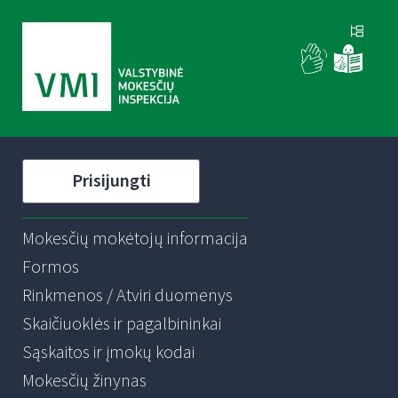
Prisijungti
Mokesčių mokėtojų informacija
Formos
Rinkmenos / Atviri duomenys
Skaičiuoklės ir pagalbininkai
Sąskaitos ir įmokų kodai
Mokesčių žinynas