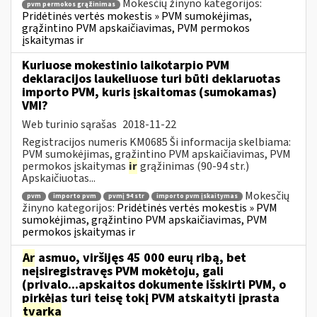
Mokesčių žinyno kategorijos:
pvm permokos grąžinimas
Pridėtinės vertės mokestis » PVM sumokėjimas,
grąžintino PVM apskaičiavimas, PVM permokos
įskaitymas ir
Kuriuose mokestinio laikotarpio PVM
deklaracijos laukeliuose turi būti deklaruotas
importo PVM, kuris įskaitomas (sumokamas)
VMI?
Web turinio sąrašas
2018-11-22
Registracijos numeris KM0685 Ši informacija skelbiama:
PVM sumokėjimas, grąžintino PVM apskaičiavimas, PVM
permokos įskaitymas
ir
grąžinimas (90-94 str.)
Apskaičiuotas...
Mokesčių
pvm
importo pvm
pvmį 94 str
importo pvm įskaitymas
žinyno kategorijos:
Pridėtinės vertės mokestis » PVM
sumokėjimas, grąžintino PVM apskaičiavimas, PVM
permokos įskaitymas ir
Ar
asmuo, viršijęs 45 000 eurų ribą, bet
neįsiregistravęs PVM mokėtoju, gali
(privalo...apskaitos dokumente išskirti PVM, o
pirkėjas turi teisę tokį PVM atskaityti įprasta
tvarka