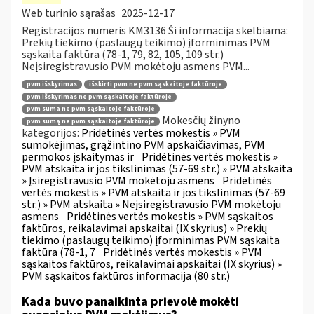
Web turinio sąrašas
2025-12-17
Registracijos numeris KM3136 Ši informacija skelbiama:
Prekių tiekimo (paslaugų teikimo) įforminimas PVM
sąskaita faktūra (78-1, 79, 82, 105, 109 str.)
Neįsiregistravusio PVM mokėtoju asmens PVM...
pvm išskyrimas
išskirti pvm ne pvm sąskaitoje faktūroje
pvm išskyrimas ne pvm sąskaitoje faktūroje
pvm suma ne pvm sąskaitoje faktūroje
Mokesčių žinyno
pvm sumą ne pvm sąskaitoje faktūroje
kategorijos:
Pridėtinės vertės mokestis » PVM
sumokėjimas, grąžintino PVM apskaičiavimas, PVM
permokos įskaitymas ir
Pridėtinės vertės mokestis »
PVM atskaita ir jos tikslinimas (57-69 str.) » PVM atskaita
» Įsiregistravusio PVM mokėtoju asmens
Pridėtinės
vertės mokestis » PVM atskaita ir jos tikslinimas (57-69
str.) » PVM atskaita » Neįsiregistravusio PVM mokėtoju
asmens
Pridėtinės vertės mokestis » PVM sąskaitos
faktūros, reikalavimai apskaitai (IX skyrius) » Prekių
tiekimo (paslaugų teikimo) įforminimas PVM sąskaita
faktūra (78-1, 7
Pridėtinės vertės mokestis » PVM
sąskaitos faktūros, reikalavimai apskaitai (IX skyrius) »
PVM sąskaitos faktūros informacija (80 str.)
Kada buvo panaikinta prievolė mokėti