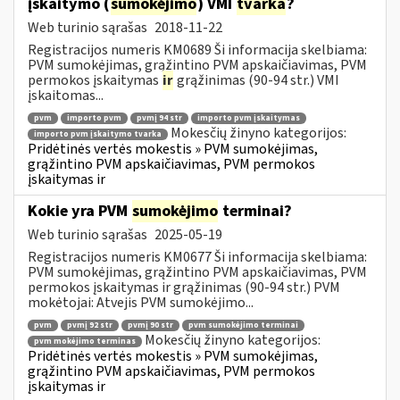
įskaitymo (
sumokėjimo
) VMI
tvarka
?
Web turinio sąrašas
2018-11-22
Registracijos numeris KM0689 Ši informacija skelbiama:
PVM sumokėjimas, grąžintino PVM apskaičiavimas, PVM
permokos įskaitymas
ir
grąžinimas (90-94 str.) VMI
įskaitomas...
pvm
importo pvm
pvmį 94 str
importo pvm įskaitymas
Mokesčių žinyno kategorijos:
importo pvm įskaitymo tvarka
Pridėtinės vertės mokestis » PVM sumokėjimas,
grąžintino PVM apskaičiavimas, PVM permokos
įskaitymas ir
Kokie yra PVM
sumokėjimo
terminai?
Web turinio sąrašas
2025-05-19
Registracijos numeris KM0677 Ši informacija skelbiama:
PVM sumokėjimas, grąžintino PVM apskaičiavimas, PVM
permokos įskaitymas ir grąžinimas (90-94 str.) PVM
mokėtojai: Atvejis PVM sumokėjimo...
pvm
pvmį 92 str
pvmį 90 str
pvm sumokėjimo terminai
Mokesčių žinyno kategorijos:
pvm mokėjimo terminas
Pridėtinės vertės mokestis » PVM sumokėjimas,
grąžintino PVM apskaičiavimas, PVM permokos
įskaitymas ir