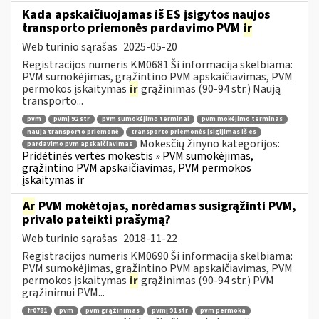
Kada apskaičiuojamas iš ES įsigytos naujos
transporto priemonės pardavimo PVM
ir
Web turinio sąrašas
2025-05-20
Registracijos numeris KM0681 Ši informacija skelbiama:
PVM sumokėjimas, grąžintino PVM apskaičiavimas, PVM
permokos įskaitymas
ir
grąžinimas (90-94 str.) Naują
transporto...
pvm
pvmį 92 str
pvm sumokėjimo terminai
pvm mokėjimo terminas
nauja transporto priemonė
transporto priemonės įsigijimas iš es
Mokesčių žinyno kategorijos:
pardavimo pvm apskaičiavimas
Pridėtinės vertės mokestis » PVM sumokėjimas,
grąžintino PVM apskaičiavimas, PVM permokos
įskaitymas ir
Ar
PVM mokėtojas, norėdamas susigrąžinti PVM,
privalo pateikti prašymą?
Web turinio sąrašas
2018-11-22
Registracijos numeris KM0690 Ši informacija skelbiama:
PVM sumokėjimas, grąžintino PVM apskaičiavimas, PVM
permokos įskaitymas
ir
grąžinimas (90-94 str.) PVM
grąžinimui PVM...
fr0781
pvm
pvm grąžinimas
pvmį 91 str
pvm permoka