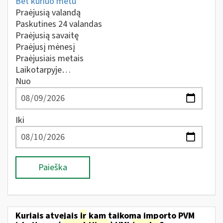
Bet kuriuo metu
Praėjusią valandą
Paskutines 24 valandas
Praėjusią savaitę
Praėjusį mėnesį
Praėjusiais metais
Laikotarpyje…
Nuo
Iki
Paieška
Kuriais atvejais
ir
kam taikoma importo PVM