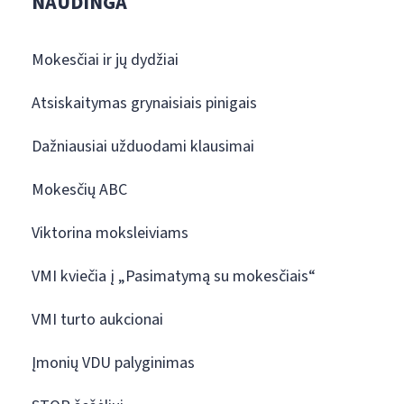
NAUDINGA
Mokesčiai ir jų dydžiai
Atsiskaitymas grynaisiais pinigais
Dažniausiai užduodami klausimai
Mokesčių ABC
Viktorina moksleiviams
VMI kviečia į „Pasimatymą su mokesčiais“
VMI turto aukcionai
Įmonių VDU palyginimas