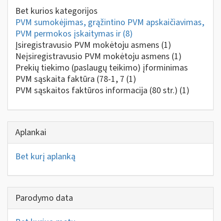
Bet kurios kategorijos
PVM sumokėjimas, grąžintino PVM apskaičiavimas,
PVM permokos įskaitymas ir
(8)
Įsiregistravusio PVM mokėtoju asmens
(1)
Neįsiregistravusio PVM mokėtoju asmens
(1)
Prekių tiekimo (paslaugų teikimo) įforminimas
PVM sąskaita faktūra (78-1, 7
(1)
PVM sąskaitos faktūros informacija (80 str.)
(1)
Aplankai
Bet kurį aplanką
Parodymo data