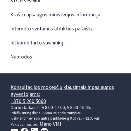
STOP šešėliui
Krašto apsaugos ministerijos informacija
Interneto svetainės atitikties paraiška
Ieškome turto savininkų
Nuorodos
Konsultacijos mokesčių klausimais ir paslaugos
gyventojams:
+370 5 260 5060
Darbo laikas: I-IV 8.00-17.00, V 8.00-15.45.
Prieššventinę dieną - viena valanda trumpiau.
Kiekvieno mėnesio antrą penktadienį 8.00 val. - 12.00 val.
Mano VMI
Paklausimas per