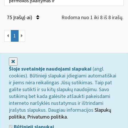
permokos įskaitymas ir
75 Įrašų(-ai)
Rodoma nuo 1 iki 8 iš 8 irašų.
1
Uždaryti
Šioje svetainėje naudojami slapukai
(angl.
cookies). Būtinieji slapukai įdiegiami automatiškai
ir jiems nėra reikalingas Jūsų sutikimas. Taip pat
galite sutikti ir su kitų slapukų naudojimu. Savo
sutikimą bet kada galėsite atšaukti pakeisdami
interneto naršyklės nustatymus ir ištrindami
įrašytus slapukus. Daugiau informacijos
Slapukų
politika
;
Privatumo politika.
Būtinieji slapukai