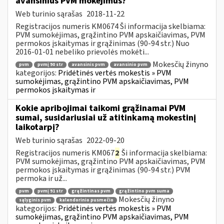
avansinius PVM mokėjimus?
Web turinio sąrašas
2018-11-22
Registracijos numeris KM0674 Ši informacija skelbiama:
PVM sumokėjimas, grąžintino PVM apskaičiavimas, PVM
permokos įskaitymas ir grąžinimas (90-94 str.) Nuo
2016-01-01 nebeliko prievolės mokėti...
Mokesčių žinyno
pvm
pvmį 90 str
avansinis pvm
avansinio pvm
kategorijos:
Pridėtinės vertės mokestis » PVM
sumokėjimas, grąžintino PVM apskaičiavimas, PVM
permokos įskaitymas ir
Kokie apribojimai taikomi grąžinamai PVM
sumai, susidariusiai už atitinkamą mokestinį
laikotarpį?
Web turinio sąrašas
2022-09-20
Registracijos numeris KM067
2
Ši informacija skelbiama:
PVM sumokėjimas, grąžintino PVM apskaičiavimas, PVM
permokos įskaitymas ir grąžinimas (90-94 str.) PVM
permoka ir už...
pvm
pvmį 91 str
grąžintinas pvm
grąžintino pvm suma
Mokesčių žinyno
sąlyginis pvm
kalendorinio pusmečio
kategorijos:
Pridėtinės vertės mokestis » PVM
sumokėjimas, grąžintino PVM apskaičiavimas, PVM