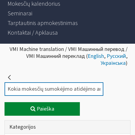
Mokesčių kalendorius
Seminarai
Tarptautinis apmokestinimas
Kontaktai / Apklausa
VMI Machine translation / VMI Машинный перевод /
VMI Машинний переклад (
English
,
Русский
,
Українська
)
Paieška
Kategorijos