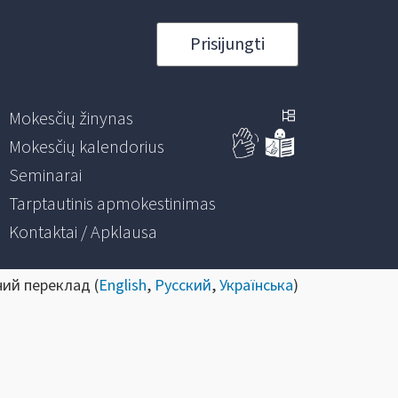
Prisijungti
Mokesčių žinynas
Mokesčių kalendorius
Seminarai
Tarptautinis apmokestinimas
Kontaktai / Apklausa
ний переклад (
English
,
Русский
,
Українська
)