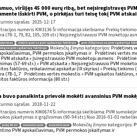
muo, viršijęs 45 000 eurų ribą, bet neįsiregistravęs PVM
mente išskirti PVM, o pirkėjas turi teisę tokį PVM atskai
urinio sąrašas
2025-12-17
tracijos numeris KM3136 Ši informacija skelbiama: Prekių tiekim
ra (78-1, 79, 82, 105, 109 str.) Neįsiregistravusio PVM mokėtoju as
šskyrimas
išskirti pvm ne pvm sąskaitoje faktūroje
pvm išskyrimas ne pvm sąskaitoje fakt
Mokesčių žinyno kategorijos:
Pridėtinės 
mą ne pvm sąskaitoje faktūroje
pskaičiavimas, PVM permokos įskaitymas ir
Pridėtinės vertės mo
 » PVM atskaita » Įsiregistravusio PVM mokėtoju asmens
Pridėtinė
inimas (57-69 str.) » PVM atskaita » Neįsiregistravusio PVM mokėt
itos faktūros, reikalavimai apskaitai (IX skyrius) » Prekių tiekim
ra (78-1, 7
Pridėtinės vertės mokestis » PVM sąskaitos faktūros, r
itos faktūros informacija (80 str.)
 buvo panaikinta prievolė mokėti avansinius PVM mokė
urinio sąrašas
2018-11-22
tracijos numeris KM0674 Ši informacija skelbiama: PVM sumokėji
kos įskaitymas ir grąžinimas (90-94 str.) Nuo 2016-01-01 nebeliko
Mokesčių žinyno kategorijos:
P
pvmį 90 str
avansinis pvm
avansinio pvm
ntino PVM apskaičiavimas, PVM permokos įskaitymas ir