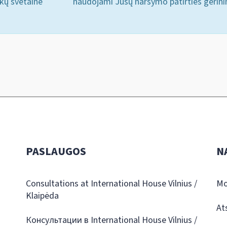
ukų svetainė
naudojami Jūsų naršymo patirties gerini
PASLAUGOS
N
Consultations at International House Vilnius /
Mo
Klaipėda
At
Консультации в International House Vilnius /