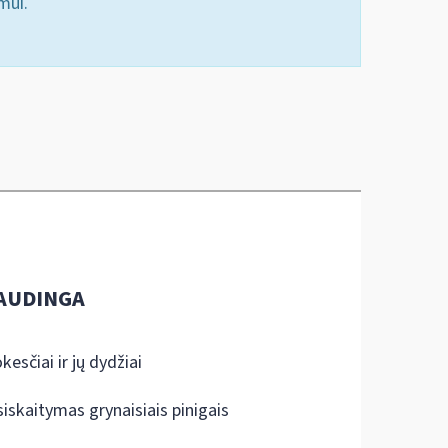
mui.
AUDINGA
kesčiai ir jų dydžiai
siskaitymas grynaisiais pinigais