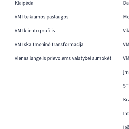
Klaipėda
Da
VMI teikiamos paslaugos
Mo
VMI kliento profilis
Vi
VMI skaitmeninė transformacija
VM
Vienas langelis prievolėms valstybei sumokėti
VM
Įm
ST
Kr
In
Ie