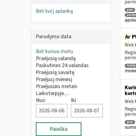
perm
Bet kurį aplanką
pvm
parda
apska
Parodymo data
Ar
PV
Web t
Bet kuriuo metu
Regis
perm
Praėjusią valandą
Paskutines 24 valandas
fr0781
mokes
Praėjusią savaitę
Praėjusį mėnesį
Praėjusiais metais
Kuri
Laikotarpyje…
kuri
Nuo
Iki
Web t
Regis
perm
pvm
sumok
Paieška