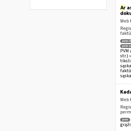
Ar
as
doku
Web t
Regis
faktū
pvm i
pvm su
PVM a
str.)
tiksl
sąska
faktū
sąska
Kada
Web t
Regis
permo
pvm
grąži