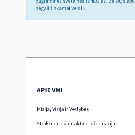
pagrindines svetainės funkcijas. Be šių slap
negali tinkamai veikti.
APIE VMI
Misija, Vizija ir Vertybės
Struktūra ir kontaktinė informacija