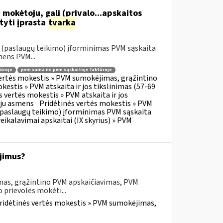
 mokėtoju, gali (privalo...apskaitos
tyti įprasta
tvarka
o (paslaugų teikimo) įforminimas PVM sąskaita
mens PVM...
ūroje
pvm suma ne pvm sąskaitoje faktūroje
vertės mokestis » PVM sumokėjimas, grąžintino
kestis » PVM atskaita ir jos tikslinimas (57-69
s vertės mokestis » PVM atskaita ir jos
oju asmens
Pridėtinės vertės mokestis » PVM
o (paslaugų teikimo) įforminimas PVM sąskaita
eikalavimai apskaitai (IX skyrius) » PVM
jimus?
mas, grąžintino PVM apskaičiavimas, PVM
 prievolės mokėti...
ridėtinės vertės mokestis » PVM sumokėjimas,