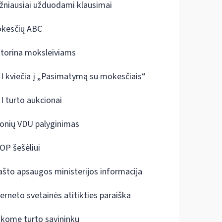
žniausiai užduodami klausimai
kesčių ABC
ktorina moksleiviams
I kviečia į „Pasimatymą su mokesčiais“
I turto aukcionai
onių VDU palyginimas
OP šešėliui
ašto apsaugos ministerijos informacija
terneto svetainės atitikties paraiška
škome turto savininkų