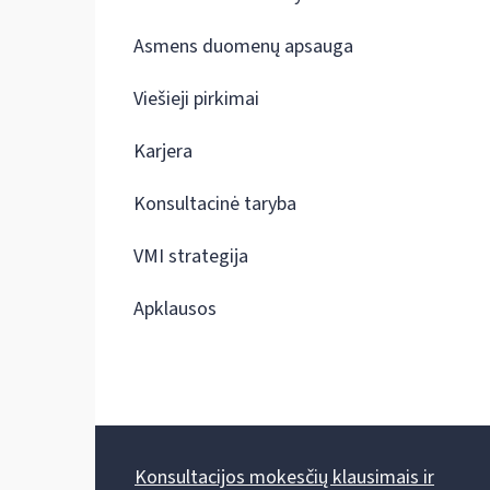
Asmens duomenų apsauga
Viešieji pirkimai
Karjera
Konsultacinė taryba
VMI strategija
Apklausos
Konsultacijos mokesčių klausimais ir