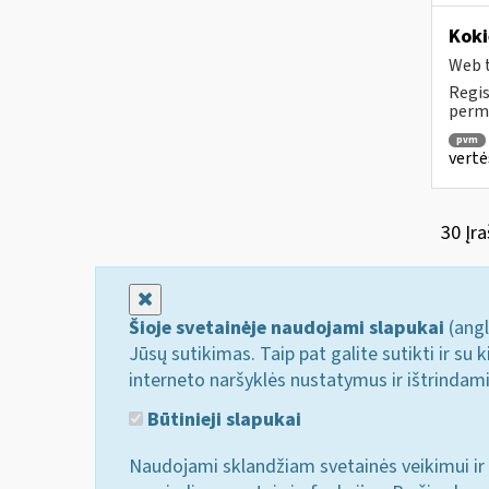
Koki
Web t
Regis
permo
pvm
vertė
30 Įra
Uždaryti
Šioje svetainėje naudojami slapukai
(angl
Jūsų sutikimas. Taip pat galite sutikti ir s
interneto naršyklės nustatymus ir ištrindam
Būtinieji slapukai
Naudojami sklandžiam svetainės veikimui ir 