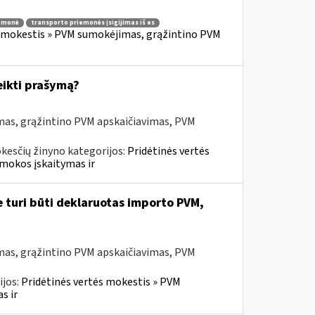
iemonė
transporto priemonės įsigijimas iš es
s mokestis » PVM sumokėjimas, grąžintino PVM
eikti prašymą?
mas, grąžintino PVM apskaičiavimas, PVM
kesčių žinyno kategorijos:
Pridėtinės vertės
mokos įskaitymas ir
e turi būti deklaruotas importo PVM,
mas, grąžintino PVM apskaičiavimas, PVM
ijos:
Pridėtinės vertės mokestis » PVM
s ir