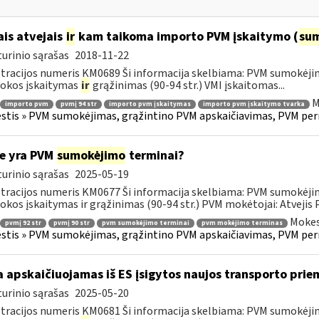
ais atvejais
ir
kam taikoma importo PVM įskaitymo (
su
urinio sąrašas
2018-11-22
tracijos numeris KM0689 Ši informacija skelbiama: PVM sumokėji
okos įskaitymas
ir
grąžinimas (90-94 str.) VMI įskaitomas...
M
importo pvm
pvmį 94 str
importo pvm įskaitymas
importo pvm įskaitymo tvarka
tis » PVM sumokėjimas, grąžintino PVM apskaičiavimas, PVM per
e yra PVM
sumokėjimo
terminai?
urinio sąrašas
2025-05-19
tracijos numeris KM0677 Ši informacija skelbiama: PVM sumokėji
kos įskaitymas ir grąžinimas (90-94 str.) PVM mokėtojai: Atvejis
Mokes
pvmį 92 str
pvmį 90 str
pvm sumokėjimo terminai
pvm mokėjimo terminas
tis » PVM sumokėjimas, grąžintino PVM apskaičiavimas, PVM per
 apskaičiuojamas iš ES įsigytos naujos transporto pr
urinio sąrašas
2025-05-20
tracijos numeris KM0681 Ši informacija skelbiama: PVM sumokėji