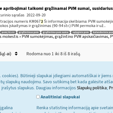
e apribojimai taikomi grąžinamai PVM sumai, susidariusi
urinio sąrašas
2022-09-20
tracijos numeris KM067
2
Ši informacija skelbiama: PVM sumokėji
kos įskaitymas ir grąžinimas (90-94 str.) PVM permoka ir už...
pvmį 91 str
grąžintinas pvm
grąžintino pvm suma
sąlyginis pvm
kalendorinio pu
s mokestis » PVM sumokėjimas, grąžintino PVM apskaičiavimas, P
šų(-ai)
Rodoma nuo 1 iki 8 iš 8 irašų.
. cookies). Būtinieji slapukai įdiegiami automatiškai ir jiems
u kitų slapukų naudojimu. Savo sutikimą bet kada galėsite atš
i įrašytus slapukus. Daugiau informacijos
Slapukų politika
;
Pr
Analitiniai slapukai
įgalina
Renka statistinę informaciją apie svetai