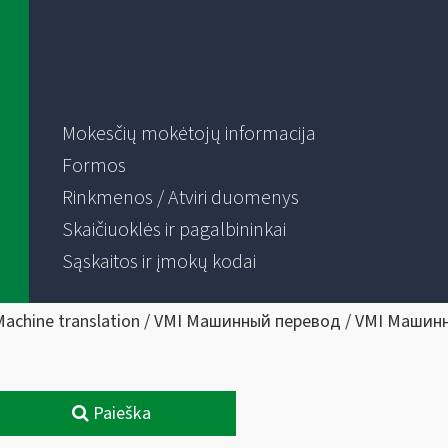
Mokesčių mokėtojų informacija
Formos
Rinkmenos / Atviri duomenys
Skaičiuoklės ir pagalbininkai
Sąskaitos ir įmokų kodai
Machine translation / VMI Машинный перевод / VMI Машин
Paieška