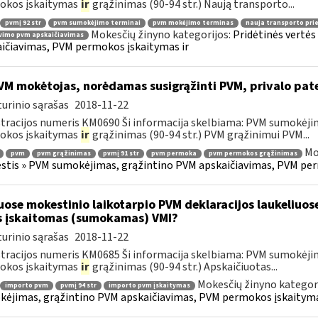
okos įskaitymas
ir
grąžinimas (90-94 str.) Naują transporto...
pvmį 92 str
pvm sumokėjimo terminai
pvm mokėjimo terminas
nauja transporto pr
Mokesčių žinyno kategorijos:
Pridėtinės vertė
vimo pvm apskaičiavimas
ičiavimas, PVM permokos įskaitymas ir
M mokėtojas, norėdamas susigrąžinti PVM, privalo pat
urinio sąrašas
2018-11-22
tracijos numeris KM0690 Ši informacija skelbiama: PVM sumokėji
okos įskaitymas
ir
grąžinimas (90-94 str.) PVM grąžinimui PVM...
Mo
pvm
pvm grąžinimas
pvmį 91 str
pvm permoka
pvm permokos grąžinimas
tis » PVM sumokėjimas, grąžintino PVM apskaičiavimas, PVM per
uose mokestinio laikotarpio PVM deklaracijos laukeliuos
s įskaitomas (sumokamas) VMI?
urinio sąrašas
2018-11-22
tracijos numeris KM0685 Ši informacija skelbiama: PVM sumokėji
okos įskaitymas
ir
grąžinimas (90-94 str.) Apskaičiuotas...
Mokesčių žinyno kategor
importo pvm
pvmį 94 str
importo pvm įskaitymas
ėjimas, grąžintino PVM apskaičiavimas, PVM permokos įskaityma