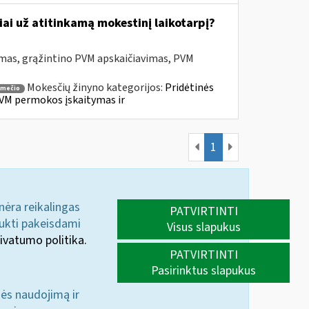
ai už atitinkamą mokestinį laikotarpį?
mas, grąžintino PVM apskaičiavimas, PVM
Mokesčių žinyno kategorijos:
Pridėtinės
smečio
VM permokos įskaitymas ir
1
 nėra reikalingas
PATVIRTINTI
aukti pakeisdami
Visus slapukus
ivatumo politika.
PATVIRTINTI
Pasirinktus slapukus
nės naudojimą ir