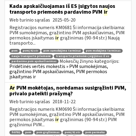
Kada apskaičiuojamas iš ES įsigytos naujos
transporto priemonės pardavimo PVM
ir
Web turinio sąrašas
2025-05-20
Registracijos numeris KM0681 Ši informacija skelbiama:
PVM sumokėjimas, grąžintino PVM apskaičiavimas, PVM
permokos įskaitymas
ir
grąžinimas (90-94 str.) Naują
transporto...
pvm
pvmį 92 str
pvm sumokėjimo terminai
pvm mokėjimo terminas
nauja transporto priemonė
transporto priemonės įsigijimas iš es
Mokesčių žinyno kategorijos:
pardavimo pvm apskaičiavimas
Pridėtinės vertės mokestis » PVM sumokėjimas,
grąžintino PVM apskaičiavimas, PVM permokos
įskaitymas ir
Ar
PVM mokėtojas, norėdamas susigrąžinti PVM,
privalo pateikti prašymą?
Web turinio sąrašas
2018-11-22
Registracijos numeris KM0690 Ši informacija skelbiama:
PVM sumokėjimas, grąžintino PVM apskaičiavimas, PVM
permokos įskaitymas
ir
grąžinimas (90-94 str.) PVM
grąžinimui PVM...
fr0781
pvm
pvm grąžinimas
pvmį 91 str
pvm permoka