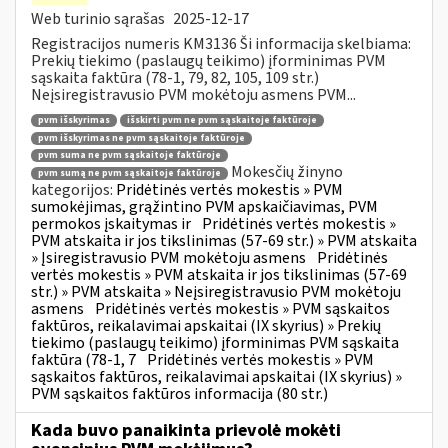
Web turinio sąrašas
2025-12-17
Registracijos numeris KM3136 Ši informacija skelbiama:
Prekių tiekimo (paslaugų teikimo) įforminimas PVM
sąskaita faktūra (78-1, 79, 82, 105, 109 str.)
Neįsiregistravusio PVM mokėtoju asmens PVM...
pvm išskyrimas
išskirti pvm ne pvm sąskaitoje faktūroje
pvm išskyrimas ne pvm sąskaitoje faktūroje
pvm suma ne pvm sąskaitoje faktūroje
Mokesčių žinyno
pvm sumą ne pvm sąskaitoje faktūroje
kategorijos:
Pridėtinės vertės mokestis » PVM
sumokėjimas, grąžintino PVM apskaičiavimas, PVM
permokos įskaitymas ir
Pridėtinės vertės mokestis »
PVM atskaita ir jos tikslinimas (57-69 str.) » PVM atskaita
» Įsiregistravusio PVM mokėtoju asmens
Pridėtinės
vertės mokestis » PVM atskaita ir jos tikslinimas (57-69
str.) » PVM atskaita » Neįsiregistravusio PVM mokėtoju
asmens
Pridėtinės vertės mokestis » PVM sąskaitos
faktūros, reikalavimai apskaitai (IX skyrius) » Prekių
tiekimo (paslaugų teikimo) įforminimas PVM sąskaita
faktūra (78-1, 7
Pridėtinės vertės mokestis » PVM
sąskaitos faktūros, reikalavimai apskaitai (IX skyrius) »
PVM sąskaitos faktūros informacija (80 str.)
Kada buvo panaikinta prievolė mokėti