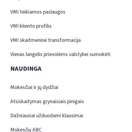
VMI teikiamos paslaugos
VMI kliento profilis
VMI skaitmeninė transformacija
Vienas langelis prievolėms valstybei sumokėti
NAUDINGA
Mokesčiai ir jų dydžiai
Atsiskaitymas grynaisiais pinigais
Dažniausiai užduodami klausimai
Mokesčių ABC