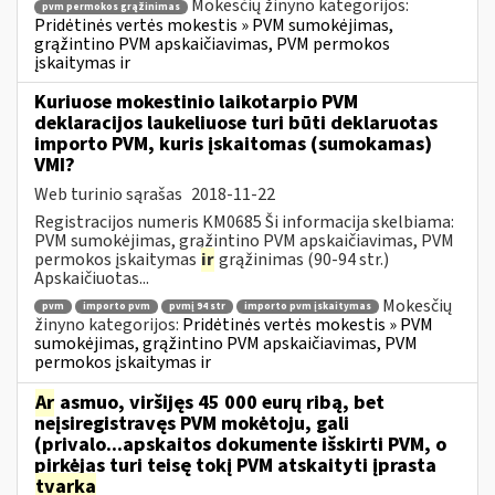
Mokesčių žinyno kategorijos:
pvm permokos grąžinimas
Pridėtinės vertės mokestis » PVM sumokėjimas,
grąžintino PVM apskaičiavimas, PVM permokos
įskaitymas ir
Kuriuose mokestinio laikotarpio PVM
deklaracijos laukeliuose turi būti deklaruotas
importo PVM, kuris įskaitomas (sumokamas)
VMI?
Web turinio sąrašas
2018-11-22
Registracijos numeris KM0685 Ši informacija skelbiama:
PVM sumokėjimas, grąžintino PVM apskaičiavimas, PVM
permokos įskaitymas
ir
grąžinimas (90-94 str.)
Apskaičiuotas...
Mokesčių
pvm
importo pvm
pvmį 94 str
importo pvm įskaitymas
žinyno kategorijos:
Pridėtinės vertės mokestis » PVM
sumokėjimas, grąžintino PVM apskaičiavimas, PVM
permokos įskaitymas ir
Ar
asmuo, viršijęs 45 000 eurų ribą, bet
neįsiregistravęs PVM mokėtoju, gali
(privalo...apskaitos dokumente išskirti PVM, o
pirkėjas turi teisę tokį PVM atskaityti įprasta
tvarka