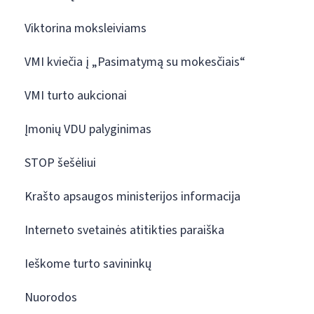
Viktorina moksleiviams
VMI kviečia į „Pasimatymą su mokesčiais“
VMI turto aukcionai
Įmonių VDU palyginimas
STOP šešėliui
Krašto apsaugos ministerijos informacija
Interneto svetainės atitikties paraiška
Ieškome turto savininkų
Nuorodos