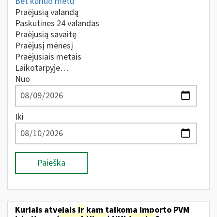
Bet kuriuo metu
Praėjusią valandą
Paskutines 24 valandas
Praėjusią savaitę
Praėjusį mėnesį
Praėjusiais metais
Laikotarpyje…
Nuo
Iki
Paieška
Kuriais atvejais
ir
kam taikoma importo PVM