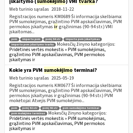
įskaitymo (
sumokėjimo
) VMI
tvarka
?
Web turinio sąrašas
2018-11-22
Registracijos numeris KM0689 Ši informacija skelbiama:
PVM sumokėjimas, grąžintino PVM apskaičiavimas, PVM
permokos įskaitymas
ir
grąžinimas (90-94 str.) VMI
įskaitomas...
pvm
importo pvm
pvmį 94 str
importo pvm įskaitymas
Mokesčių žinyno kategorijos:
importo pvm įskaitymo tvarka
Pridėtinės vertės mokestis » PVM sumokėjimas,
grąžintino PVM apskaičiavimas, PVM permokos
įskaitymas ir
Kokie yra PVM
sumokėjimo
terminai?
Web turinio sąrašas
2025-05-19
Registracijos numeris KM0677 Ši informacija skelbiama:
PVM sumokėjimas, grąžintino PVM apskaičiavimas, PVM
permokos įskaitymas ir grąžinimas (90-94 str.) PVM
mokėtojai: Atvejis PVM sumokėjimo...
pvm
pvmį 92 str
pvmį 90 str
pvm sumokėjimo terminai
Mokesčių žinyno kategorijos:
pvm mokėjimo terminas
Pridėtinės vertės mokestis » PVM sumokėjimas,
grąžintino PVM apskaičiavimas, PVM permokos
įskaitymas ir