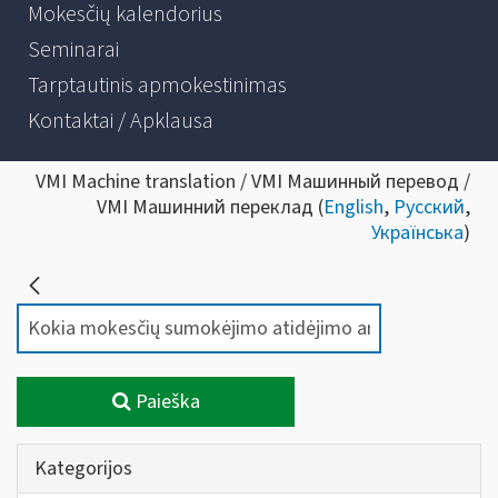
Mokesčių kalendorius
Seminarai
Tarptautinis apmokestinimas
Kontaktai / Apklausa
VMI Machine translation / VMI Машинный перевод /
VMI Машинний переклад (
English
,
Русский
,
Українська
)
Paieška
Kategorijos