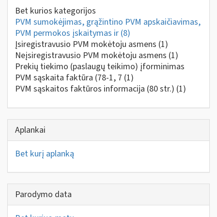
Bet kurios kategorijos
PVM sumokėjimas, grąžintino PVM apskaičiavimas,
PVM permokos įskaitymas ir
(8)
Įsiregistravusio PVM mokėtoju asmens
(1)
Neįsiregistravusio PVM mokėtoju asmens
(1)
Prekių tiekimo (paslaugų teikimo) įforminimas
PVM sąskaita faktūra (78-1, 7
(1)
PVM sąskaitos faktūros informacija (80 str.)
(1)
Aplankai
Bet kurį aplanką
Parodymo data