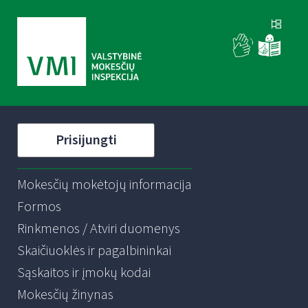
Prisijungti
Mokesčių mokėtojų informacija
Formos
Rinkmenos / Atviri duomenys
Skaičiuoklės ir pagalbininkai
Sąskaitos ir įmokų kodai
Mokesčių žinynas