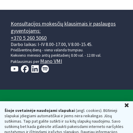
Konsultacijos mokesčių klausimais ir paslaugos
gyventojams:
+370 5 260 5060
Darbo laikas: I-IV 8.00-17.00, V 8.00-15.45.
Prieššventinę dieną - viena valanda trumpiau.
Kiekvieno mėnesio antrą penktadienį 8.00 val. - 12.00 val.
Mano VMI
Paklausimas per
Valstybinė mokesčių inspekcija prie Lietuvos
U
Respublikos finansų ministerijos
Šioje svetainėje naudojami slapukai
(angl. cookies). Būtinieji
slapukai įdiegiami automatiškai ir jiems nėra reikalingas Jūsų
Biudžetinė įstaiga. Juridinio asmens kodas — 188659752,
sutikimas. Taip pat galite sutikti ir su kitų slapukų naudojimu. Savo
adresas: Vasario 16-osios g. 14, 01107 Vilnius, Lietuva, el.paštas:
sutikimą bet kada galėsite atšaukti pakeisdami interneto naršyklės
vmi@vmi.lt
, E. pristatymo dėžutės adresas 188659752
nustatymus ir ištrindami įrašytus slapukus. Daugiau informacijos