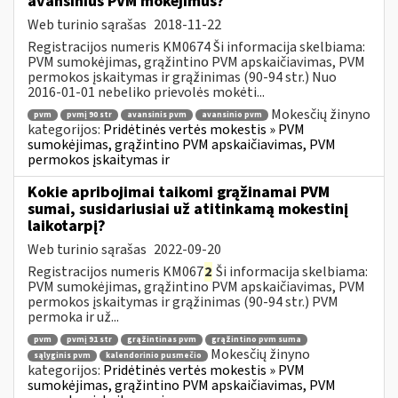
avansinius PVM mokėjimus?
Web turinio sąrašas
2018-11-22
Registracijos numeris KM0674 Ši informacija skelbiama:
PVM sumokėjimas, grąžintino PVM apskaičiavimas, PVM
permokos įskaitymas ir grąžinimas (90-94 str.) Nuo
2016-01-01 nebeliko prievolės mokėti...
Mokesčių žinyno
pvm
pvmį 90 str
avansinis pvm
avansinio pvm
kategorijos:
Pridėtinės vertės mokestis » PVM
sumokėjimas, grąžintino PVM apskaičiavimas, PVM
permokos įskaitymas ir
Kokie apribojimai taikomi grąžinamai PVM
sumai, susidariusiai už atitinkamą mokestinį
laikotarpį?
Web turinio sąrašas
2022-09-20
Registracijos numeris KM067
2
Ši informacija skelbiama:
PVM sumokėjimas, grąžintino PVM apskaičiavimas, PVM
permokos įskaitymas ir grąžinimas (90-94 str.) PVM
permoka ir už...
pvm
pvmį 91 str
grąžintinas pvm
grąžintino pvm suma
Mokesčių žinyno
sąlyginis pvm
kalendorinio pusmečio
kategorijos:
Pridėtinės vertės mokestis » PVM
sumokėjimas, grąžintino PVM apskaičiavimas, PVM