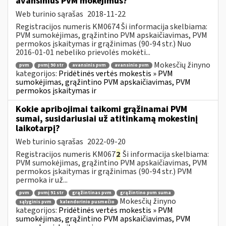
avansinius PVM mokėjimus?
Web turinio sąrašas
2018-11-22
Registracijos numeris KM0674 Ši informacija skelbiama:
PVM sumokėjimas, grąžintino PVM apskaičiavimas, PVM
permokos įskaitymas ir grąžinimas (90-94 str.) Nuo
2016-01-01 nebeliko prievolės mokėti...
Mokesčių žinyno
pvm
pvmį 90 str
avansinis pvm
avansinio pvm
kategorijos:
Pridėtinės vertės mokestis » PVM
sumokėjimas, grąžintino PVM apskaičiavimas, PVM
permokos įskaitymas ir
Kokie apribojimai taikomi grąžinamai PVM
sumai, susidariusiai už atitinkamą mokestinį
laikotarpį?
Web turinio sąrašas
2022-09-20
Registracijos numeris KM067
2
Ši informacija skelbiama:
PVM sumokėjimas, grąžintino PVM apskaičiavimas, PVM
permokos įskaitymas ir grąžinimas (90-94 str.) PVM
permoka ir už...
pvm
pvmį 91 str
grąžintinas pvm
grąžintino pvm suma
Mokesčių žinyno
sąlyginis pvm
kalendorinio pusmečio
kategorijos:
Pridėtinės vertės mokestis » PVM
sumokėjimas, grąžintino PVM apskaičiavimas, PVM