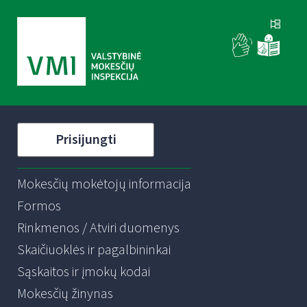
Prisijungti
Mokesčių mokėtojų informacija
Formos
Rinkmenos / Atviri duomenys
Skaičiuoklės ir pagalbininkai
Sąskaitos ir įmokų kodai
Mokesčių žinynas