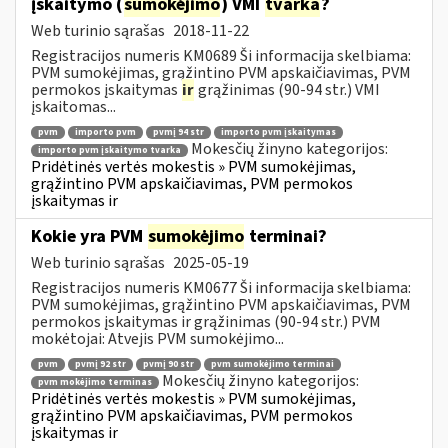
įskaitymo (
sumokėjimo
) VMI
tvarka
?
Web turinio sąrašas
2018-11-22
Registracijos numeris KM0689 Ši informacija skelbiama:
PVM sumokėjimas, grąžintino PVM apskaičiavimas, PVM
permokos įskaitymas
ir
grąžinimas (90-94 str.) VMI
įskaitomas...
pvm
importo pvm
pvmį 94 str
importo pvm įskaitymas
Mokesčių žinyno kategorijos:
importo pvm įskaitymo tvarka
Pridėtinės vertės mokestis » PVM sumokėjimas,
grąžintino PVM apskaičiavimas, PVM permokos
įskaitymas ir
Kokie yra PVM
sumokėjimo
terminai?
Web turinio sąrašas
2025-05-19
Registracijos numeris KM0677 Ši informacija skelbiama:
PVM sumokėjimas, grąžintino PVM apskaičiavimas, PVM
permokos įskaitymas ir grąžinimas (90-94 str.) PVM
mokėtojai: Atvejis PVM sumokėjimo...
pvm
pvmį 92 str
pvmį 90 str
pvm sumokėjimo terminai
Mokesčių žinyno kategorijos:
pvm mokėjimo terminas
Pridėtinės vertės mokestis » PVM sumokėjimas,
grąžintino PVM apskaičiavimas, PVM permokos
įskaitymas ir