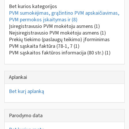
Bet kurios kategorijos
PVM sumokėjimas, grąžintino PVM apskaičiavimas,
PVM permokos įskaitymas ir
(8)
Įsiregistravusio PVM mokėtoju asmens
(1)
Neįsiregistravusio PVM mokėtoju asmens
(1)
Prekių tiekimo (paslaugų teikimo) įforminimas
PVM sąskaita faktūra (78-1, 7
(1)
PVM sąskaitos faktūros informacija (80 str.)
(1)
Aplankai
Bet kurį aplanką
Parodymo data