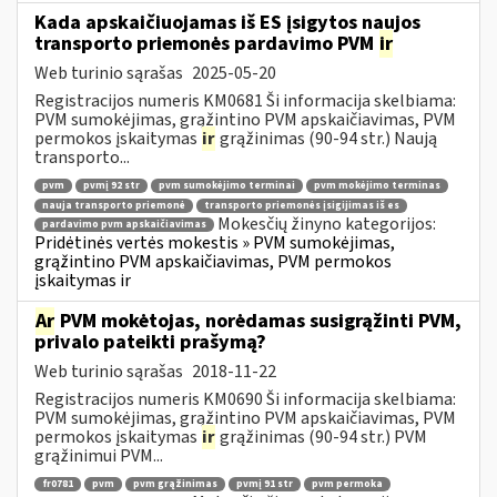
Kada apskaičiuojamas iš ES įsigytos naujos
transporto priemonės pardavimo PVM
ir
Web turinio sąrašas
2025-05-20
Registracijos numeris KM0681 Ši informacija skelbiama:
PVM sumokėjimas, grąžintino PVM apskaičiavimas, PVM
permokos įskaitymas
ir
grąžinimas (90-94 str.) Naują
transporto...
pvm
pvmį 92 str
pvm sumokėjimo terminai
pvm mokėjimo terminas
nauja transporto priemonė
transporto priemonės įsigijimas iš es
Mokesčių žinyno kategorijos:
pardavimo pvm apskaičiavimas
Pridėtinės vertės mokestis » PVM sumokėjimas,
grąžintino PVM apskaičiavimas, PVM permokos
įskaitymas ir
Ar
PVM mokėtojas, norėdamas susigrąžinti PVM,
privalo pateikti prašymą?
Web turinio sąrašas
2018-11-22
Registracijos numeris KM0690 Ši informacija skelbiama:
PVM sumokėjimas, grąžintino PVM apskaičiavimas, PVM
permokos įskaitymas
ir
grąžinimas (90-94 str.) PVM
grąžinimui PVM...
fr0781
pvm
pvm grąžinimas
pvmį 91 str
pvm permoka