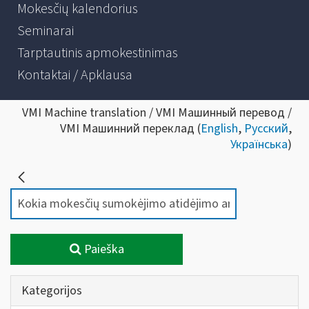
Mokesčių kalendorius
Seminarai
Tarptautinis apmokestinimas
Kontaktai / Apklausa
VMI Machine translation / VMI Машинный перевод /
VMI Машинний переклад (
English
,
Русский
,
Українська
)
Paieška
Kategorijos