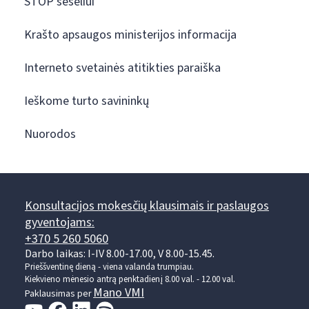
STOP šešėliui
Krašto apsaugos ministerijos informacija
Interneto svetainės atitikties paraiška
Ieškome turto savininkų
Nuorodos
Konsultacijos mokesčių klausimais ir paslaugos
gyventojams:
+370 5 260 5060
Darbo laikas: I-IV 8.00-17.00, V 8.00-15.45.
Prieššventinę dieną - viena valanda trumpiau.
Kiekvieno mėnesio antrą penktadienį 8.00 val. - 12.00 val.
Mano VMI
Paklausimas per