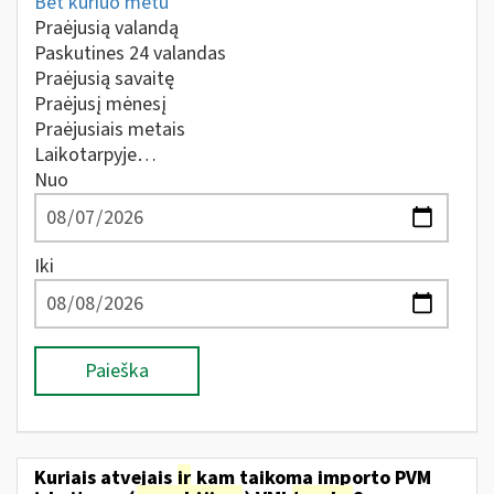
Bet kuriuo metu
Praėjusią valandą
Paskutines 24 valandas
Praėjusią savaitę
Praėjusį mėnesį
Praėjusiais metais
Laikotarpyje…
Nuo
Iki
Paieška
Kuriais atvejais
ir
kam taikoma importo PVM