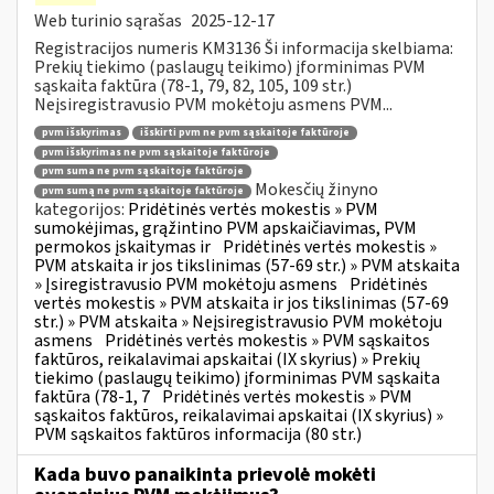
Web turinio sąrašas
2025-12-17
Registracijos numeris KM3136 Ši informacija skelbiama:
Prekių tiekimo (paslaugų teikimo) įforminimas PVM
sąskaita faktūra (78-1, 79, 82, 105, 109 str.)
Neįsiregistravusio PVM mokėtoju asmens PVM...
pvm išskyrimas
išskirti pvm ne pvm sąskaitoje faktūroje
pvm išskyrimas ne pvm sąskaitoje faktūroje
pvm suma ne pvm sąskaitoje faktūroje
Mokesčių žinyno
pvm sumą ne pvm sąskaitoje faktūroje
kategorijos:
Pridėtinės vertės mokestis » PVM
sumokėjimas, grąžintino PVM apskaičiavimas, PVM
permokos įskaitymas ir
Pridėtinės vertės mokestis »
PVM atskaita ir jos tikslinimas (57-69 str.) » PVM atskaita
» Įsiregistravusio PVM mokėtoju asmens
Pridėtinės
vertės mokestis » PVM atskaita ir jos tikslinimas (57-69
str.) » PVM atskaita » Neįsiregistravusio PVM mokėtoju
asmens
Pridėtinės vertės mokestis » PVM sąskaitos
faktūros, reikalavimai apskaitai (IX skyrius) » Prekių
tiekimo (paslaugų teikimo) įforminimas PVM sąskaita
faktūra (78-1, 7
Pridėtinės vertės mokestis » PVM
sąskaitos faktūros, reikalavimai apskaitai (IX skyrius) »
PVM sąskaitos faktūros informacija (80 str.)
Kada buvo panaikinta prievolė mokėti