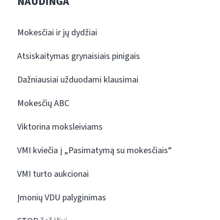
NAUDINGA
Mokesčiai ir jų dydžiai
Atsiskaitymas grynaisiais pinigais
Dažniausiai užduodami klausimai
Mokesčių ABC
Viktorina moksleiviams
VMI kviečia į „Pasimatymą su mokesčiais“
VMI turto aukcionai
Įmonių VDU palyginimas