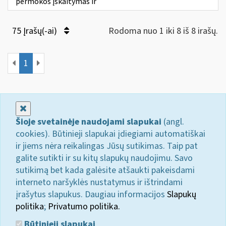
permokos įskaitymas ir
75 Įrašų(-ai)
Rodoma nuo 1 iki 8 iš 8 irašų.
1
Uždaryti
Šioje svetainėje naudojami slapukai
(angl.
cookies). Būtinieji slapukai įdiegiami automatiškai
ir jiems nėra reikalingas Jūsų sutikimas. Taip pat
galite sutikti ir su kitų slapukų naudojimu. Savo
sutikimą bet kada galėsite atšaukti pakeisdami
interneto naršyklės nustatymus ir ištrindami
įrašytus slapukus. Daugiau informacijos
Slapukų
politika
;
Privatumo politika.
Būtinieji slapukai