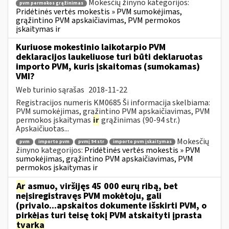
Mokesčių žinyno kategorijos:
pvm permokos grąžinimas
Pridėtinės vertės mokestis » PVM sumokėjimas,
grąžintino PVM apskaičiavimas, PVM permokos
įskaitymas ir
Kuriuose mokestinio laikotarpio PVM
deklaracijos laukeliuose turi būti deklaruotas
importo PVM, kuris įskaitomas (sumokamas)
VMI?
Web turinio sąrašas
2018-11-22
Registracijos numeris KM0685 Ši informacija skelbiama:
PVM sumokėjimas, grąžintino PVM apskaičiavimas, PVM
permokos įskaitymas
ir
grąžinimas (90-94 str.)
Apskaičiuotas...
Mokesčių
pvm
importo pvm
pvmį 94 str
importo pvm įskaitymas
žinyno kategorijos:
Pridėtinės vertės mokestis » PVM
sumokėjimas, grąžintino PVM apskaičiavimas, PVM
permokos įskaitymas ir
Ar
asmuo, viršijęs 45 000 eurų ribą, bet
neįsiregistravęs PVM mokėtoju, gali
(privalo...apskaitos dokumente išskirti PVM, o
pirkėjas turi teisę tokį PVM atskaityti įprasta
tvarka