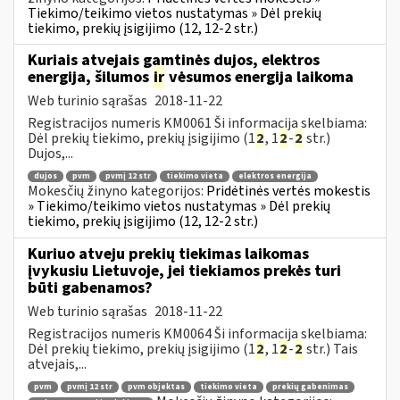
Tiekimo/teikimo vietos nustatymas » Dėl prekių
tiekimo, prekių įsigijimo (12, 12-2 str.)
Kuriais atvejais gamtinės dujos, elektros
energija, šilumos
ir
vėsumos energija laikoma
Web turinio sąrašas
2018-11-22
Registracijos numeris KM0061 Ši informacija skelbiama:
Dėl prekių tiekimo, prekių įsigijimo (1
2
, 1
2
-
2
str.)
Dujos,...
dujos
pvm
pvmį 12 str
tiekimo vieta
elektros energija
Mokesčių žinyno kategorijos:
Pridėtinės vertės mokestis
» Tiekimo/teikimo vietos nustatymas » Dėl prekių
tiekimo, prekių įsigijimo (12, 12-2 str.)
Kuriuo atveju prekių tiekimas laikomas
įvykusiu Lietuvoje, jei tiekiamos prekės turi
būti gabenamos?
Web turinio sąrašas
2018-11-22
Registracijos numeris KM0064 Ši informacija skelbiama:
Dėl prekių tiekimo, prekių įsigijimo (1
2
, 1
2
-
2
str.) Tais
atvejais,...
pvm
pvmį 12 str
pvm objektas
tiekimo vieta
prekių gabenimas