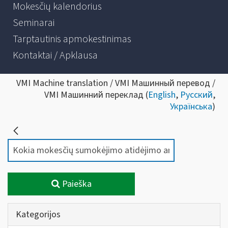
Mokesčių kalendorius
Seminarai
Tarptautinis apmokestinimas
Kontaktai / Apklausa
VMI Machine translation / VMI Машинный перевод /
VMI Машинний переклад (
English
,
Русский
,
Українська
)
Paieška
Kategorijos