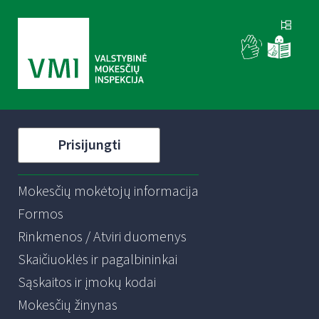
Prisijungti
Mokesčių mokėtojų informacija
Formos
Rinkmenos / Atviri duomenys
Skaičiuoklės ir pagalbininkai
Sąskaitos ir įmokų kodai
Mokesčių žinynas