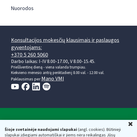
Nuorodos
Konsultacijos mokesčių klausimais ir paslaugos
gyventojams:
+370 5 260 5060
Darbo laikas: I-IV 8.00-17.00, V 8.00-15.45.
Prieššventinę dieną - viena valanda trumpiau.
Kiekvieno mėnesio antrą penktadienį 8.00 val. - 12.00 val.
Mano VMI
Paklausimas per
Valstybinė mokesčių inspekcija prie Lietuvos
U
Respublikos finansų ministerijos
Šioje svetainėje naudojami slapukai
(angl. cookies). Būtinieji
slapukai įdiegiami automatiškai ir jiems nėra reikalingas Jūsų