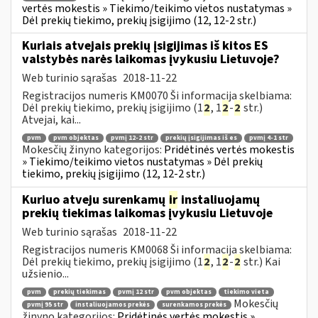
vertės mokestis » Tiekimo/teikimo vietos nustatymas »
Dėl prekių tiekimo, prekių įsigijimo (12, 12-2 str.)
Kuriais atvejais prekių įsigijimas iš kitos ES
valstybės narės laikomas įvykusiu Lietuvoje?
Web turinio sąrašas
2018-11-22
Registracijos numeris KM0070 Ši informacija skelbiama:
Dėl prekių tiekimo, prekių įsigijimo (1
2
, 1
2
-
2
str.)
Atvejai, kai...
pvm
pvm objektas
pvmį 12-2 str
prekių įsigijimas iš es
pvmį 4-1 str
Mokesčių žinyno kategorijos:
Pridėtinės vertės mokestis
» Tiekimo/teikimo vietos nustatymas » Dėl prekių
tiekimo, prekių įsigijimo (12, 12-2 str.)
Kuriuo atveju surenkamų
ir
instaliuojamų
prekių tiekimas laikomas įvykusiu Lietuvoje
Web turinio sąrašas
2018-11-22
Registracijos numeris KM0068 Ši informacija skelbiama:
Dėl prekių tiekimo, prekių įsigijimo (1
2
, 1
2
-
2
str.) Kai
užsienio...
pvm
prekių tiekimas
pvmį 12 str
pvm objektas
tiekimo vieta
Mokesčių
pvmį 95 str
instaliuojamos prekės
surenkamos prekės
žinyno kategorijos:
Pridėtinės vertės mokestis »