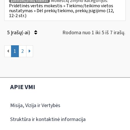
Mokesčių žinyno kategorijos:
gabenamų prekių tiekimas
Pridėtinės vertės mokestis » Tiekimo/teikimo vietos
nustatymas » Dėl prekių tiekimo, prekių įsigijimo (12,
12-2 str.)
5 Įrašų(-ai)
Rodoma nuo 1 iki 5 iš 7 irašų.
1
2
APIE VMI
Misija, Vizija ir Vertybės
Struktūra ir kontaktinė informacija