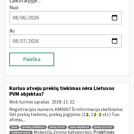
Laikotarpyje…
Nuo
Iki
Paieška
Kuriuo atveju prekių tiekimas nėra Lietuvos
PVM objektas?
Web turinio sąrašas
2018-11-22
Registracijos numeris KM0067 Ši informacija skelbiama:
Dėl prekių tiekimo, prekių įsigijimo (1
2
, 1
2
-
2
str.) Tuo
atveju,...
pvm
prekių tiekimas
pvmį 12 str
pvm objektas
pvmį 12-2 str
Mokesčių žinyno kategorijos:
Pridėtinės
tiekimo vieta