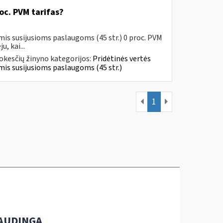
oc. PVM tarifas?
mis susijusioms paslaugoms (45 str.) 0 proc. PVM
, kai...
kesčių žinyno kategorijos:
Pridėtinės vertės
jomis susijusioms paslaugoms (45 str.)
1
AUDINGA