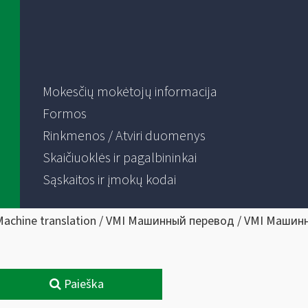
Mokesčių mokėtojų informacija
Formos
Rinkmenos / Atviri duomenys
Skaičiuoklės ir pagalbininkai
Sąskaitos ir įmokų kodai
Machine translation / VMI Машинный перевод / VMI Машин
Paieška