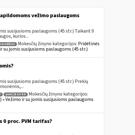
apildomoms vežimo paslaugoms
mis susijusioms paslaugoms (45 str.) Taikant 0
gos, kurios...
Mokesčių žinyno kategorijos:
Pridėtinės
procedūros
 ir su jomis susijusioms paslaugoms (45 str.)
omis?
mis susijusioms paslaugoms (45 str.) Prekių
emonėmis,...
Mokesčių žinyno kategorijos:
d
pvmį 13 str 8 d
us) » Vežimo ir su jomis susijusioms paslaugoms
0 proc. PVM tarifas?