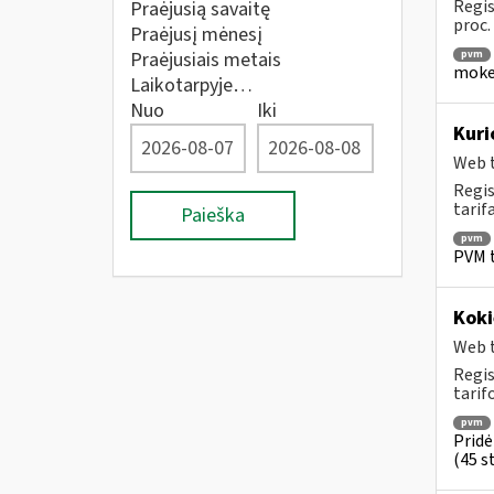
Regis
Praėjusią savaitę
proc.
Praėjusį mėnesį
Praėjusiais metais
pvm
mokes
Laikotarpyje…
Nuo
Iki
Kuri
Web t
Regis
tarif
Paieška
pvm
PVM t
Koki
Web t
Regis
tarif
pvm
Pridė
(45 st