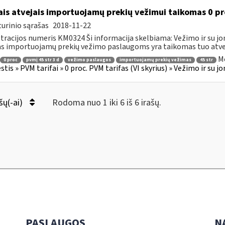
ais atvejais importuojamų prekių vežimui taikomas 0 pr
urinio sąrašas
2018-11-22
tracijos numeris KM0324 Ši informacija skelbiama: Vežimo ir su jo
as importuojamų prekių vežimo paslaugoms yra taikomas tuo atveju
Mo
0 proc
pvmį 45 str 3 d
vežimo paslaugos
importuojamų prekių vežimas
45 str
tis » PVM tarifai » 0 proc. PVM tarifas (VI skyrius) » Vežimo ir su 
šų(-ai)
Rodoma nuo 1 iki 6 iš 6 irašų.
PASLAUGOS
N