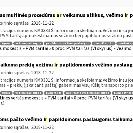
as muitinės procedūras
ar
veiksmus atlikus, vežimo
ir
p
urinio sąrašas
2018-11-22
tracijos numeris KM0333 Ši informacija skelbiama: Vežimo ir su jo
 PVM tarifą apmokestinamos vežimo bei papildomos vežimo paslau
0 proc
vežimo paslaugos
papildomos vežimo paslaugos
pvmį 45 str 2 d
muitinės 
s mokestis » PVM tarifai » 0 proc. PVM tarifas (VI skyrius) » Vežimo
laikoma prekių vežimu
ir
papildomomis vežimo paslaug
urinio sąrašas
2018-11-22
tracijos numeris KM0331 Ši informacija skelbiama: Vežimo ir su jo
as – prekių (įskaitant paštą) gabenimas visų rūšių transporto pri
0 proc
vežimo paslaugos
pvmį 45 str
papildomos vežimo paslaugos
pvmį 2 str 26 
tinės vertės mokestis » PVM tarifai » 0 proc. PVM tarifas (VI skyri
r.)
oms pašto vežimo
ir
papildomoms paslaugoms taikomas 
urinio sąrašas
2018-11-22