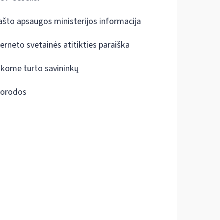
ašto apsaugos ministerijos informacija
terneto svetainės atitikties paraiška
škome turto savininkų
orodos