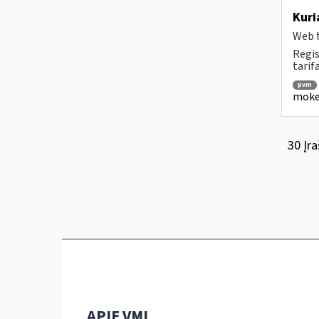
Kuri
Web t
Regis
tarif
pvm
mokes
30 Įra
APIE VMI