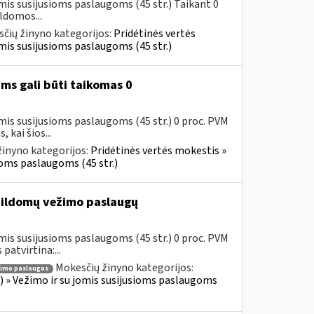
mis susijusioms paslaugoms (45 str.) Taikant 0
ldomos...
čių žinyno kategorijos:
Pridėtinės vertės
jomis susijusioms paslaugoms (45 str.)
ms gali būti taikomas 0
mis susijusioms paslaugoms (45 str.) 0 proc. PVM
kai šios...
inyno kategorijos:
Pridėtinės vertės mokestis »
sioms paslaugoms (45 str.)
ildomų vežimo paslaugų
mis susijusioms paslaugoms (45 str.) 0 proc. PVM
atvirtina:...
Mokesčių žinyno kategorijos:
imo paslaugos
us) » Vežimo ir su jomis susijusioms paslaugoms