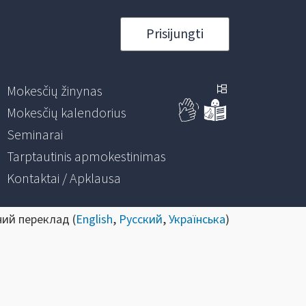
Prisijungti
Mokesčių žinynas
Mokesčių kalendorius
Seminarai
Tarptautinis apmokestinimas
Kontaktai / Apklausa
ний переклад (
English
,
Русский
,
Українська
)