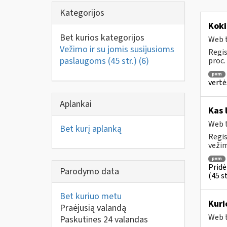
Kategorijos
Koki
Bet kurios kategorijos
Web t
Vežimo ir su jomis susijusioms
Regis
paslaugoms (45 str.)
(6)
proc.
pvm
vertė
Aplankai
Kas 
Web t
Bet kurį aplanką
Regis
vežim
pvm
Pridė
Parodymo data
(45 st
Bet kuriuo metu
Kuri
Praėjusią valandą
Web t
Paskutines 24 valandas