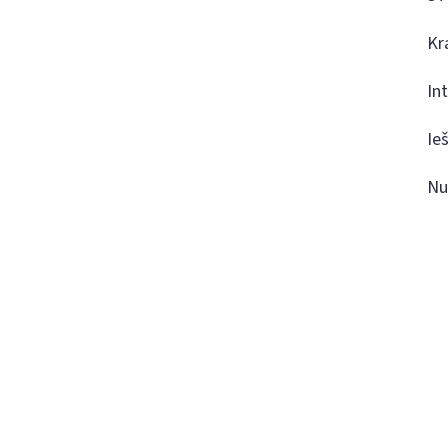
Kr
In
Ie
Nu