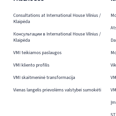
Consultations at International House Vilnius /
Mo
Klaipėda
At
Консультации в International House Vilnius /
Klaipėda
Da
VMI teikiamos paslaugos
Mo
VMI kliento profilis
Vi
VMI skaitmeninė transformacija
VM
Vienas langelis prievolėms valstybei sumokėti
VM
Įm
ST