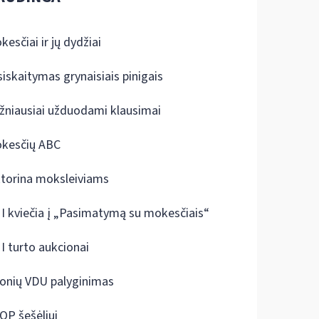
kesčiai ir jų dydžiai
siskaitymas grynaisiais pinigais
žniausiai užduodami klausimai
kesčių ABC
ktorina moksleiviams
I kviečia į „Pasimatymą su mokesčiais“
I turto aukcionai
onių VDU palyginimas
OP šešėliui