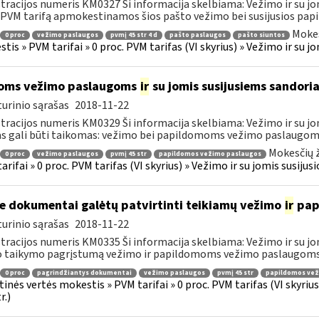
tracijos numeris KM0327 Ši informacija skelbiama: Vežimo ir su jo
 PVM tarifą apmokestinamos šios pašto vežimo bei susijusios papi
Mokes
0 proc
vežimo paslaugos
pvmį 45 str 4 d
pašto paslaugos
pašto siuntos
tis » PVM tarifai » 0 proc. PVM tarifas (VI skyrius) » Vežimo ir su 
oms vežimo paslaugoms
ir
su jomis susijusiems sandoria
urinio sąrašas
2018-11-22
tracijos numeris KM0329 Ši informacija skelbiama: Vežimo ir su jo
as gali būti taikomas: vežimo bei papildomoms vežimo paslaugoms, 
Mokesčių ž
0 proc
vežimo paslaugos
pvmį 45 str
papildomos vežimo paslaugos
arifai » 0 proc. PVM tarifas (VI skyrius) » Vežimo ir su jomis susiju
e dokumentai galėtų patvirtinti teikiamų vežimo
ir
pap
urinio sąrašas
2018-11-22
tracijos numeris KM0335 Ši informacija skelbiama: Vežimo ir su jo
o taikymo pagrįstumą vežimo ir papildomoms vežimo paslaugoms p
0 proc
pagrindžiantys dokumentai
vežimo paslaugos
pvmį 45 str
papildomos vež
tinės vertės mokestis » PVM tarifai » 0 proc. PVM tarifas (VI skyri
r.)