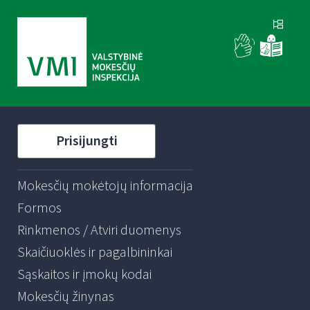
Prisijungti
Mokesčių mokėtojų informacija
Formos
Rinkmenos / Atviri duomenys
Skaičiuoklės ir pagalbininkai
Sąskaitos ir įmokų kodai
Mokesčių žinynas