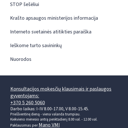
STOP šešėliui
Krašto apsaugos ministerijos informacija
Interneto svetainės atitikties paraiška
Ieškome turto savininkų
Nuorodos
Konsultacijos mokesčių klausimais ir paslaugos
gyventojams:
+370 5 260 5060
Darbo laikas: I-IV 8.00-17.00, V 8.00-15.45.
Prieššventinę dieną - viena valanda trumpiau.
Kiekvieno mėnesio antrą penktadienį 8.00 val. - 12.00 val.
Mano VMI
Paklausimas per