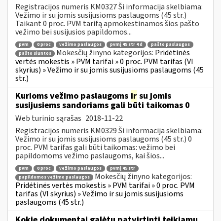
Registracijos numeris KM0327 Ši informacija skelbiama:
Vežimo ir su jomis susijusioms paslaugoms (45 str.)
Taikant 0 proc. PVM tarifą apmokestinamos šios pašto
vežimo bei susijusios papildomos...
pvm
0 proc
vežimo paslaugos
pvmį 45 str 4 d
pašto paslaugos
Mokesčių žinyno kategorijos:
Pridėtinės
pašto siuntos
vertės mokestis » PVM tarifai » 0 proc. PVM tarifas (VI
skyrius) » Vežimo ir su jomis susijusioms paslaugoms (45
str.)
Kurioms vežimo paslaugoms
ir
su jomis
susijusiems sandoriams gali būti taikomas 0
Web turinio sąrašas
2018-11-22
Registracijos numeris KM0329 Ši informacija skelbiama:
Vežimo ir su jomis susijusioms paslaugoms (45 str.) 0
proc. PVM tarifas gali būti taikomas: vežimo bei
papildomoms vežimo paslaugoms, kai šios...
pvm
0 proc
vežimo paslaugos
pvmį 45 str
Mokesčių žinyno kategorijos:
papildomos vežimo paslaugos
Pridėtinės vertės mokestis » PVM tarifai » 0 proc. PVM
tarifas (VI skyrius) » Vežimo ir su jomis susijusioms
paslaugoms (45 str.)
Kokie dokumentai galėtų patvirtinti teikiamų