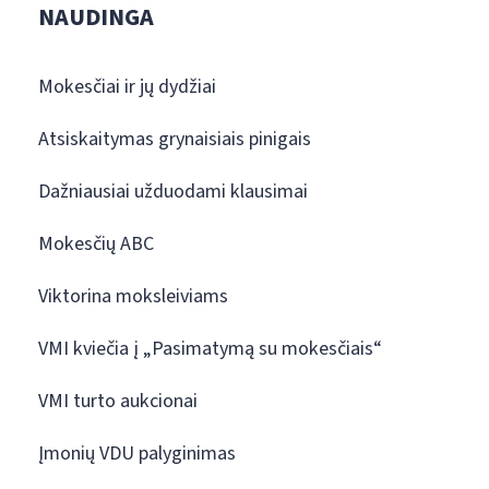
NAUDINGA
Mokesčiai ir jų dydžiai
Atsiskaitymas grynaisiais pinigais
Dažniausiai užduodami klausimai
Mokesčių ABC
Viktorina moksleiviams
VMI kviečia į „Pasimatymą su mokesčiais“
VMI turto aukcionai
Įmonių VDU palyginimas