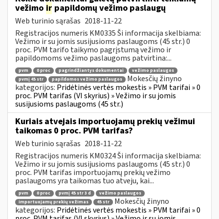
vežimo
ir
papildomų vežimo paslaugų
Web turinio sąrašas
2018-11-22
Registracijos numeris KM0335 Ši informacija skelbiama:
Vežimo ir su jomis susijusioms paslaugoms (45 str.) 0
proc. PVM tarifo taikymo pagrįstumą vežimo ir
papildomoms vežimo paslaugoms patvirtina:...
pvm
0 proc
pagrindžiantys dokumentai
vežimo paslaugos
Mokesčių žinyno
pvmį 45 str
papildomos vežimo paslaugos
kategorijos:
Pridėtinės vertės mokestis » PVM tarifai » 0
proc. PVM tarifas (VI skyrius) » Vežimo ir su jomis
susijusioms paslaugoms (45 str.)
Kuriais atvejais importuojamų prekių vežimui
taikomas 0 proc. PVM tarifas?
Web turinio sąrašas
2018-11-22
Registracijos numeris KM0324 Ši informacija skelbiama:
Vežimo ir su jomis susijusioms paslaugoms (45 str.) 0
proc. PVM tarifas importuojamų prekių vežimo
paslaugoms yra taikomas tuo atveju, kai...
pvm
0 proc
pvmį 45 str 3 d
vežimo paslaugos
Mokesčių žinyno
importuojamų prekių vežimas
45 str
kategorijos:
Pridėtinės vertės mokestis » PVM tarifai » 0
proc. PVM tarifas (VI skyrius) » Vežimo ir su jomis