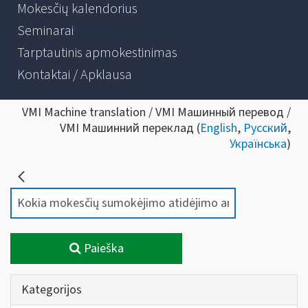
Mokesčių kalendorius
Seminarai
Tarptautinis apmokestinimas
Kontaktai / Apklausa
VMI Machine translation / VMI Машинный перевод /
VMI Машинний переклад (
English
,
Русский
,
Українська
)
Paieška
Kategorijos