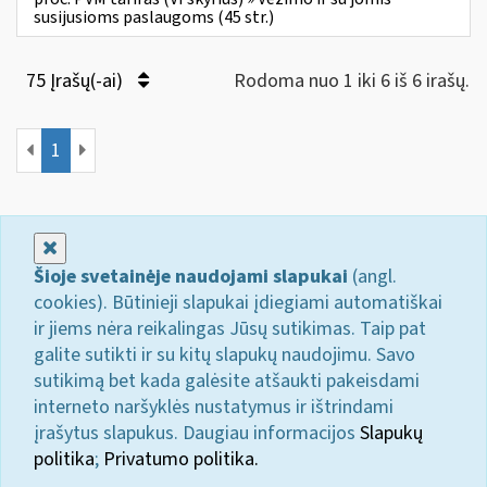
susijusioms paslaugoms (45 str.)
75 Įrašų(-ai)
Rodoma nuo 1 iki 6 iš 6 irašų.
1
Uždaryti
Šioje svetainėje naudojami slapukai
(angl.
cookies). Būtinieji slapukai įdiegiami automatiškai
ir jiems nėra reikalingas Jūsų sutikimas. Taip pat
galite sutikti ir su kitų slapukų naudojimu. Savo
sutikimą bet kada galėsite atšaukti pakeisdami
interneto naršyklės nustatymus ir ištrindami
įrašytus slapukus. Daugiau informacijos
Slapukų
politika
;
Privatumo politika.