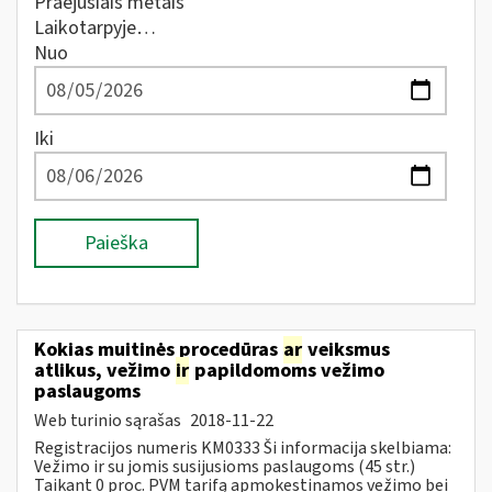
Praėjusiais metais
Laikotarpyje…
Nuo
Iki
Paieška
Kokias muitinės procedūras
ar
veiksmus
atlikus, vežimo
ir
papildomoms vežimo
paslaugoms
Web turinio sąrašas
2018-11-22
Registracijos numeris KM0333 Ši informacija skelbiama:
Vežimo ir su jomis susijusioms paslaugoms (45 str.)
Taikant 0 proc. PVM tarifą apmokestinamos vežimo bei