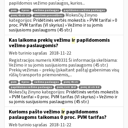
papildomos vežimo paslaugos, kurios...
pvm
0 proc
vežimo paslaugos
papildomos vežimo paslaugos
Mokesčių žinyno
pvmį 45 str 2 d
muitinės procedūros
kategorijos:
Pridėtinės vertės mokestis » PVM tarifai » 0
proc. PVM tarifas (VI skyrius) » Vežimo ir su jomis
susijusioms paslaugoms (45 str.)
Kas laikoma prekių vežimu
ir
papildomomis
vežimo paslaugomis?
Web turinio sąrašas
2018-11-22
Registracijos numeris KM0331 Ši informacija skelbiama:
Vežimo ir su jomis susijusioms paslaugoms (45 str.)
Prekių vežimas – prekių (įskaitant paštą) gabenimas visų
rūšių transporto priemonėmis,...
pvm
0 proc
vežimo paslaugos
pvmį 45 str
papildomos vežimo paslaugos
pvmį 2 str 26 d
pvmį 13 str 8 d
Mokesčių žinyno kategorijos:
Pridėtinės vertės mokestis
» PVM tarifai » 0 proc. PVM tarifas (VI skyrius) » Vežimo ir
su jomis susijusioms paslaugoms (45 str.)
Kurioms pašto vežimo
ir
papildomoms
paslaugoms taikomas 0 proc. PVM tarifas?
Web turinio sąrašas
2018-11-22