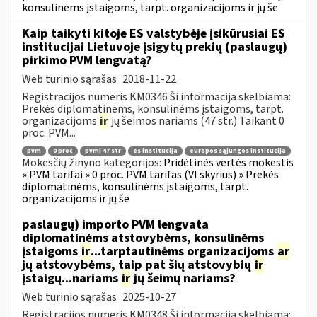
konsulinėms įstaigoms, tarpt. organizacijoms ir jų še
Kaip taikyti kitoje ES valstybėje įsikūrusiai ES
institucijai Lietuvoje įsigytų prekių (paslaugų)
pirkimo PVM lengvatą?
Web turinio sąrašas
2018-11-22
Registracijos numeris KM0346 Ši informacija skelbiama:
Prekės diplomatinėms, konsulinėms įstaigoms, tarpt.
organizacijoms
ir
jų šeimos nariams (47 str.) Taikant 0
proc. PVM...
pvm
0 proc
pvmį 47 str
es institucija
europos sąjungos institucija
Mokesčių žinyno kategorijos:
Pridėtinės vertės mokestis
» PVM tarifai » 0 proc. PVM tarifas (VI skyrius) » Prekės
diplomatinėms, konsulinėms įstaigoms, tarpt.
organizacijoms ir jų še
paslaugų) importo PVM lengvata
diplomatinėms atstovybėms, konsulinėms
įstaigoms
ir
...tarptautinėms organizacijoms
ar
jų atstovybėms, taip pat šių atstovybių
ir
įstaigų...nariams
ir
jų šeimų nariams?
Web turinio sąrašas
2025-10-27
Registracijos numeris KM0348 Ši informacija skelbiama: