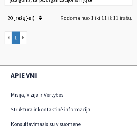
įstaigoms, tarpt. organizacijoms ir jų še
20 Įrašų(-ai)
Rodoma nuo 1 iki 11 iš 11 irašų.
1
APIE VMI
Misija, Vizija ir Vertybės
Struktūra ir kontaktinė informacija
Konsultavimasis su visuomene