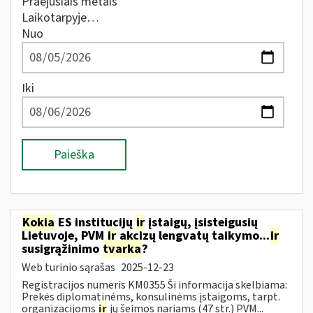
Praėjusiais metais
Laikotarpyje…
Nuo
Iki
Paieška
Kokia
ES institucijų
ir
įstaigų, įsisteigusių
Lietuvoje, PVM
ir
akcizų lengvatų taikymo...
ir
susigrąžinimo
tvarka
?
Web turinio sąrašas
2025-12-23
Registracijos numeris KM0355 Ši informacija skelbiama:
Prekės diplomatinėms, konsulinėms įstaigoms, tarpt.
organizacijoms
ir
jų šeimos nariams (47 str.) PVM...