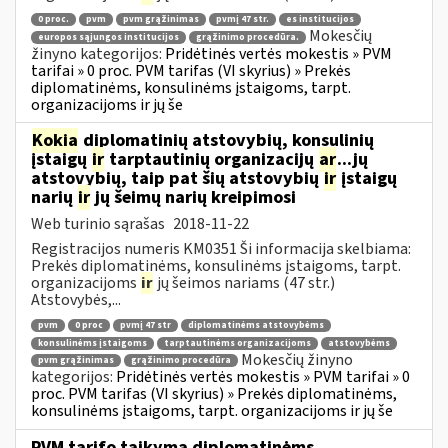
0 proc.
pvm
pvm grąžinimas
pvmį 47 str.
es institucijos
Mokesčių
europos sąjungos institucijos
grąžinimo procedūra.
žinyno kategorijos:
Pridėtinės vertės mokestis » PVM
tarifai » 0 proc. PVM tarifas (VI skyrius) » Prekės
diplomatinėms, konsulinėms įstaigoms, tarpt.
organizacijoms ir jų še
Kokia
diplomatinių atstovybių, konsulinių
įstaigų
ir
tarptautinių organizacijų
ar
...jų
atstovybių, taip pat šių atstovybių
ir
įstaigų
narių
ir
jų šeimų narių kreipimosi
Web turinio sąrašas
2018-11-22
Registracijos numeris KM0351 Ši informacija skelbiama:
Prekės diplomatinėms, konsulinėms įstaigoms, tarpt.
organizacijoms
ir
jų šeimos nariams (47 str.)
Atstovybės,...
pvm
0 proc
pvmį 47 str
diplomatinėms atstovybėms
konsulinėms įstaigoms
tarptautinėms organizacijoms
atstovybėms
Mokesčių žinyno
pvm grąžinimas
grąžinimo procedūra
kategorijos:
Pridėtinės vertės mokestis » PVM tarifai » 0
proc. PVM tarifas (VI skyrius) » Prekės diplomatinėms,
konsulinėms įstaigoms, tarpt. organizacijoms ir jų še
PVM tarifo taikymą diplomatinėms