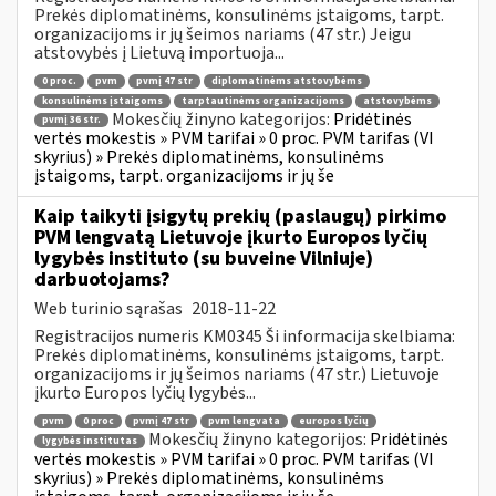
Prekės diplomatinėms, konsulinėms įstaigoms, tarpt.
organizacijoms ir jų šeimos nariams (47 str.) Jeigu
atstovybės į Lietuvą importuoja...
0 proc.
pvm
pvmį 47 str
diplomatinėms atstovybėms
konsulinėms įstaigoms
tarptautinėms organizacijoms
atstovybėms
Mokesčių žinyno kategorijos:
Pridėtinės
pvmį 36 str.
vertės mokestis » PVM tarifai » 0 proc. PVM tarifas (VI
skyrius) » Prekės diplomatinėms, konsulinėms
įstaigoms, tarpt. organizacijoms ir jų še
Kaip taikyti įsigytų prekių (paslaugų) pirkimo
PVM lengvatą Lietuvoje įkurto Europos lyčių
lygybės instituto (su buveine Vilniuje)
darbuotojams?
Web turinio sąrašas
2018-11-22
Registracijos numeris KM0345 Ši informacija skelbiama:
Prekės diplomatinėms, konsulinėms įstaigoms, tarpt.
organizacijoms ir jų šeimos nariams (47 str.) Lietuvoje
įkurto Europos lyčių lygybės...
pvm
0 proc
pvmį 47 str
pvm lengvata
europos lyčių
Mokesčių žinyno kategorijos:
Pridėtinės
lygybės institutas
vertės mokestis » PVM tarifai » 0 proc. PVM tarifas (VI
skyrius) » Prekės diplomatinėms, konsulinėms