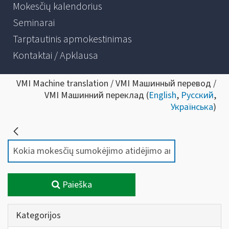
Mokesčių kalendorius
Seminarai
Tarptautinis apmokestinimas
Kontaktai / Apklausa
VMI Machine translation / VMI Машинный перевод /
VMI Машинний переклад (
English
,
Русский
,
Українська
)
Paieška
Kategorijos