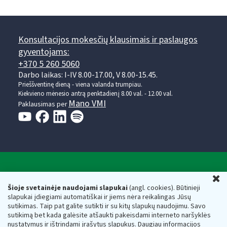
Konsultacijos mokesčių klausimais ir paslaugos
gyventojams:
+370 5 260 5060
Darbo laikas: I-IV 8.00-17.00, V 8.00-15.45.
Prieššventinę dieną - viena valanda trumpiau.
Kiekvieno mėnesio antrą penktadienį 8.00 val. - 12.00 val.
Mano VMI
Paklausimas per
Valstybinė mokesčių inspekcija prie Lietuvos
U
Respublikos finansų ministerijos
Šioje svetainėje naudojami slapukai
(angl. cookies). Būtinieji
slapukai įdiegiami automatiškai ir jiems nėra reikalingas Jūsų
Biudžetinė įstaiga. Juridinio asmens kodas — 188659752,
sutikimas. Taip pat galite sutikti ir su kitų slapukų naudojimu. Savo
adresas: Vasario 16-osios g. 14, 01107 Vilnius, Lietuva, el.paštas:
sutikimą bet kada galėsite atšaukti pakeisdami interneto naršyklės
vmi@vmi.lt
, E. pristatymo dėžutės adresas 188659752
nustatymus ir ištrindami įrašytus slapukus. Daugiau informacijos