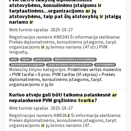
atstovybėms, konsulinėms įstaigoms
ir
tarptautinėms...organizacijoms
ar
jų
atstovybėms, taip pat šių atstovybių
ir
įstaigų
nariams
ir
Web turinio sąrašas
2025-10-27
Registracijos numeris KM0343 Ši informacija skelbiama:
Prekės diplomatinėms, konsulinėms įstaigoms, tarpt.
organizacijoms
ir
jų šeimos nariams (47 str.) PVM
lengvatų...
pvm
0 proc
pvmį 47 str
diplomatinėms atstovybėms
konsulinėms įstaigoms
tarptautinėms organizacijoms
atstovybėms
Mokesčių žinyno kategorijos:
Pridėtinės vertės mokestis
» PVM tarifai » 0 proc. PVM tarifas (VI skyrius) » Prekės
diplomatinėms, konsulinėms įstaigoms, tarpt.
organizacijoms ir jų še
Kuriuo atveju gali būti taikoma palankesnė
ar
nepalankesnė PVM grąžinimo
tvarka
?
Web turinio sąrašas
2025-10-27
Registracijos numeris KM036
2
Ši informacija skelbiama:
Prekės diplomatinėms, konsulinėms įstaigoms, tarpt.
organizacijoms
ir
jų šeimos nariams (47...