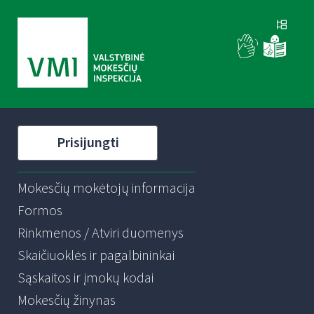
Prisijungti
Mokesčių mokėtojų informacija
Formos
Rinkmenos / Atviri duomenys
Skaičiuoklės ir pagalbininkai
Sąskaitos ir įmokų kodai
Mokesčių žinynas