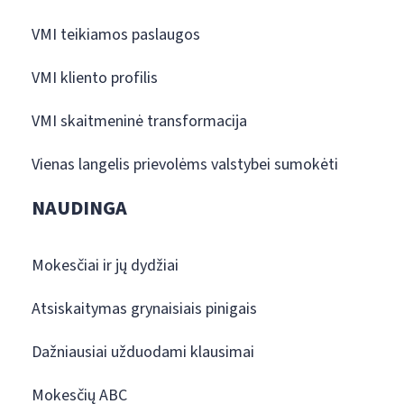
VMI teikiamos paslaugos
VMI kliento profilis
VMI skaitmeninė transformacija
Vienas langelis prievolėms valstybei sumokėti
NAUDINGA
Mokesčiai ir jų dydžiai
Atsiskaitymas grynaisiais pinigais
Dažniausiai užduodami klausimai
Mokesčių ABC