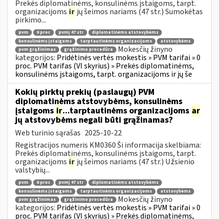
Prekės diplomatinėms, konsulinėms įstaigoms, tarpt.
organizacijoms
ir
jų šeimos nariams (47 str.) Sumokėtas
pirkimo...
pvm
0 proc
pvmį 47 str
diplomatinėms atstovybėms
konsulinėms įstaigoms
tarptautinėms organizacijoms
atstovybėms
Mokesčių žinyno
pvm grąžinimas
grąžinimo procedūra
kategorijos:
Pridėtinės vertės mokestis » PVM tarifai » 0
proc. PVM tarifas (VI skyrius) » Prekės diplomatinėms,
konsulinėms įstaigoms, tarpt. organizacijoms ir jų še
Kokių pirktų prekių (paslaugų) PVM
diplomatinėms atstovybėms, konsulinėms
įstaigoms
ir
...tarptautinėms organizacijoms
ar
jų atstovybėms negali būti grąžinamas?
Web turinio sąrašas
2025-10-22
Registracijos numeris KM0360 Ši informacija skelbiama:
Prekės diplomatinėms, konsulinėms įstaigoms, tarpt.
organizacijoms
ir
jų šeimos nariams (47 str.) Užsienio
valstybių...
pvm
0 proc
pvmį 47 str
diplomatinėms atstovybėms
konsulinėms įstaigoms
tarptautinėms organizacijoms
atstovybėms
Mokesčių žinyno
pvm grąžinimas
grąžinimo procedūra
kategorijos:
Pridėtinės vertės mokestis » PVM tarifai » 0
proc. PVM tarifas (VI skyrius) » Prekės diplomatinėms,