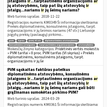
įstaigoms
ir
...tarptautinėms organizacijoms
ar
jų atstovybėms, taip pat šių atstovybių
ir
įstaigų...nariams
ir
jų šeimų nariams?
Web turinio sąrašas
2018-11-22
Registracijos numeris KM0349 Ši informacija skelbiama:
Prekės diplomatinėms, konsulinėms įstaigoms, tarpt.
organizacijoms ir jų šeimos nariams (47 str.) Lietuvoje
įsigytų prekių (paslaugų) pirkimo...
pvm
0 proc
pvmį 47 str
diplomatinėms atstovybėms
konsulinėms įstaigoms
tarptautinėms organizacijoms
atstovybėms
Mokesčių žinyno kategorijos:
Pridėtinės vertės mokestis
» PVM tarifai » 0 proc. PVM tarifas (VI skyrius) » Prekės
diplomatinėms, konsulinėms įstaigoms, tarpt.
organizacijoms ir jų še
PVM sąskaitas faktūras pateikus
diplomatinėms atstovybėms, konsulinėms
įstaigoms
ir
...tarptautinėms organizacijoms
ar
jų atstovybėms, taip pat šių atstovybių
ir
įstaigų...nariams
ir
jų šeimų nariams gali būti
grąžinamas sumokėtas pirkimo PVM?
Web turinio sąrašas
2024-03-29
Registracijos numeris KM0361 Ši informacija skelbiama: