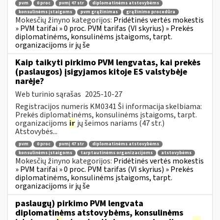
pvm
0 proc
pvmį 47 str
diplomatinėms atstovybėms
konsulinėms įstaigoms
pvm grąžinimas
grąžinimo procedūra
Mokesčių žinyno kategorijos:
Pridėtinės vertės mokestis
» PVM tarifai » 0 proc. PVM tarifas (VI skyrius) » Prekės
diplomatinėms, konsulinėms įstaigoms, tarpt.
organizacijoms ir jų še
Kaip taikyti pirkimo PVM lengvatas, kai prekės
(paslaugos) įsigyjamos kitoje ES valstybėje
narėje?
Web turinio sąrašas
2025-10-27
Registracijos numeris KM0341 Ši informacija skelbiama:
Prekės diplomatinėms, konsulinėms įstaigoms, tarpt.
organizacijoms
ir
jų šeimos nariams (47 str.)
Atstovybės...
pvm
0 proc
pvmį 47 str
diplomatinėms atstovybėms
konsulinėms įstaigoms
tarptautinėms organizacijoms
atstovybėms
Mokesčių žinyno kategorijos:
Pridėtinės vertės mokestis
» PVM tarifai » 0 proc. PVM tarifas (VI skyrius) » Prekės
diplomatinėms, konsulinėms įstaigoms, tarpt.
organizacijoms ir jų še
paslaugų) pirkimo PVM lengvata
diplomatinėms atstovybėms, konsulinėms