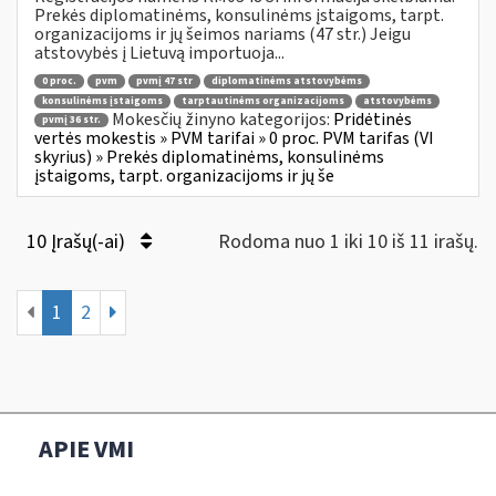
Prekės diplomatinėms, konsulinėms įstaigoms, tarpt.
organizacijoms ir jų šeimos nariams (47 str.) Jeigu
atstovybės į Lietuvą importuoja...
0 proc.
pvm
pvmį 47 str
diplomatinėms atstovybėms
konsulinėms įstaigoms
tarptautinėms organizacijoms
atstovybėms
Mokesčių žinyno kategorijos:
Pridėtinės
pvmį 36 str.
vertės mokestis » PVM tarifai » 0 proc. PVM tarifas (VI
skyrius) » Prekės diplomatinėms, konsulinėms
įstaigoms, tarpt. organizacijoms ir jų še
10 Įrašų(-ai)
Rodoma nuo 1 iki 10 iš 11 irašų.
1
2
APIE VMI