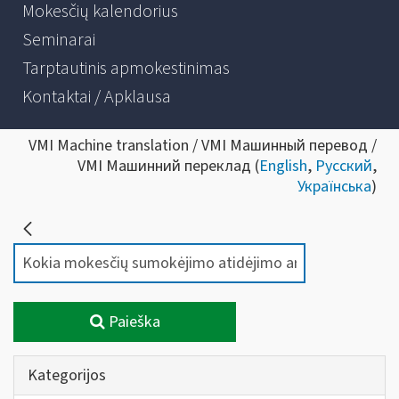
Mokesčių kalendorius
Seminarai
Tarptautinis apmokestinimas
Kontaktai / Apklausa
VMI Machine translation / VMI Машинный перевод /
VMI Машинний переклад (
English
,
Русский
,
Українська
)
Paieška
Kategorijos