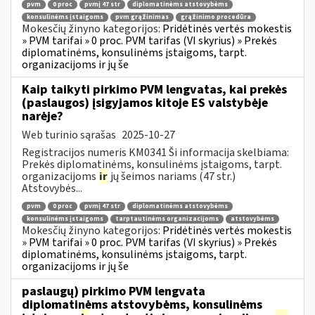
pvm
0 proc
pvmį 47 str
diplomatinėms atstovybėms
konsulinėms įstaigoms
pvm grąžinimas
grąžinimo procedūra
Mokesčių žinyno kategorijos:
Pridėtinės vertės mokestis
» PVM tarifai » 0 proc. PVM tarifas (VI skyrius) » Prekės
diplomatinėms, konsulinėms įstaigoms, tarpt.
organizacijoms ir jų še
Kaip taikyti pirkimo PVM lengvatas, kai prekės
(paslaugos) įsigyjamos kitoje ES valstybėje
narėje?
Web turinio sąrašas
2025-10-27
Registracijos numeris KM0341 Ši informacija skelbiama:
Prekės diplomatinėms, konsulinėms įstaigoms, tarpt.
organizacijoms
ir
jų šeimos nariams (47 str.)
Atstovybės...
pvm
0 proc
pvmį 47 str
diplomatinėms atstovybėms
konsulinėms įstaigoms
tarptautinėms organizacijoms
atstovybėms
Mokesčių žinyno kategorijos:
Pridėtinės vertės mokestis
» PVM tarifai » 0 proc. PVM tarifas (VI skyrius) » Prekės
diplomatinėms, konsulinėms įstaigoms, tarpt.
organizacijoms ir jų še
paslaugų) pirkimo PVM lengvata
diplomatinėms atstovybėms, konsulinėms