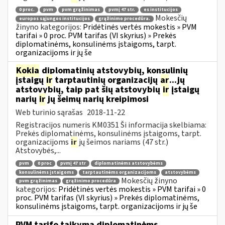
0 proc.
pvm
pvm grąžinimas
pvmį 47 str.
es institucijos
Mokesčių
europos sąjungos institucijos
grąžinimo procedūra.
žinyno kategorijos:
Pridėtinės vertės mokestis » PVM
tarifai » 0 proc. PVM tarifas (VI skyrius) » Prekės
diplomatinėms, konsulinėms įstaigoms, tarpt.
organizacijoms ir jų še
Kokia
diplomatinių atstovybių, konsulinių
įstaigų
ir
tarptautinių organizacijų
ar
...jų
atstovybių, taip pat šių atstovybių
ir
įstaigų
narių
ir
jų šeimų narių kreipimosi
Web turinio sąrašas
2018-11-22
Registracijos numeris KM0351 Ši informacija skelbiama:
Prekės diplomatinėms, konsulinėms įstaigoms, tarpt.
organizacijoms
ir
jų šeimos nariams (47 str.)
Atstovybės,...
pvm
0 proc
pvmį 47 str
diplomatinėms atstovybėms
konsulinėms įstaigoms
tarptautinėms organizacijoms
atstovybėms
Mokesčių žinyno
pvm grąžinimas
grąžinimo procedūra
kategorijos:
Pridėtinės vertės mokestis » PVM tarifai » 0
proc. PVM tarifas (VI skyrius) » Prekės diplomatinėms,
konsulinėms įstaigoms, tarpt. organizacijoms ir jų še
PVM tarifo taikymą diplomatinėms