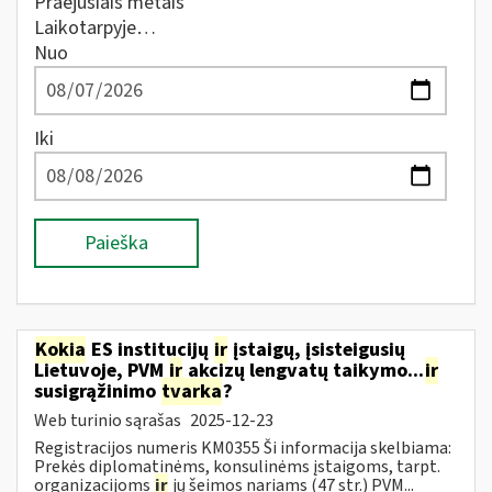
Praėjusiais metais
Laikotarpyje…
Nuo
Iki
Paieška
Kokia
ES institucijų
ir
įstaigų, įsisteigusių
Lietuvoje, PVM
ir
akcizų lengvatų taikymo...
ir
susigrąžinimo
tvarka
?
Web turinio sąrašas
2025-12-23
Registracijos numeris KM0355 Ši informacija skelbiama:
Prekės diplomatinėms, konsulinėms įstaigoms, tarpt.
organizacijoms
ir
jų šeimos nariams (47 str.) PVM...