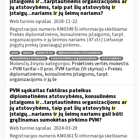
įstaigoms
ir
...tarptautinėms organizacijoms
ar
jų atstovybėms, taip pat šių atstovybių
ir
įstaigų...nariams
ir
jų šeimų nariams?
Web turinio sąrašas
2018-11-22
Registracijos numeris KM0349 Ši informacija skelbiama:
Prekės diplomatinėms, konsulinėms įstaigoms, tarpt.
organizacijoms ir jų šeimos nariams (47 str.) Lietuvoje
įsigytų prekių (paslaugų) pirkimo...
pvm
0 proc
pvmį 47 str
diplomatinėms atstovybėms
konsulinėms įstaigoms
tarptautinėms organizacijoms
atstovybėms
Mokesčių žinyno kategorijos:
Pridėtinės vertės mokestis
» PVM tarifai » 0 proc. PVM tarifas (VI skyrius) » Prekės
diplomatinėms, konsulinėms įstaigoms, tarpt.
organizacijoms ir jų še
PVM sąskaitas faktūras pateikus
diplomatinėms atstovybėms, konsulinėms
įstaigoms
ir
...tarptautinėms organizacijoms
ar
jų atstovybėms, taip pat šių atstovybių
ir
įstaigų...nariams
ir
jų šeimų nariams gali būti
grąžinamas sumokėtas pirkimo PVM?
Web turinio sąrašas
2024-03-29
Registracijos numeris KM0361 Ši informacija skelbiama: