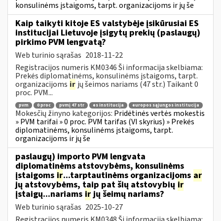
konsulinėms įstaigoms, tarpt. organizacijoms ir jų še
Kaip taikyti kitoje ES valstybėje įsikūrusiai ES
institucijai Lietuvoje įsigytų prekių (paslaugų)
pirkimo PVM lengvatą?
Web turinio sąrašas
2018-11-22
Registracijos numeris KM0346 Ši informacija skelbiama:
Prekės diplomatinėms, konsulinėms įstaigoms, tarpt.
organizacijoms
ir
jų šeimos nariams (47 str.) Taikant 0
proc. PVM...
pvm
0 proc
pvmį 47 str
es institucija
europos sąjungos institucija
Mokesčių žinyno kategorijos:
Pridėtinės vertės mokestis
» PVM tarifai » 0 proc. PVM tarifas (VI skyrius) » Prekės
diplomatinėms, konsulinėms įstaigoms, tarpt.
organizacijoms ir jų še
paslaugų) importo PVM lengvata
diplomatinėms atstovybėms, konsulinėms
įstaigoms
ir
...tarptautinėms organizacijoms
ar
jų atstovybėms, taip pat šių atstovybių
ir
įstaigų...nariams
ir
jų šeimų nariams?
Web turinio sąrašas
2025-10-27
Registracijos numeris KM0348 Ši informacija skelbiama: