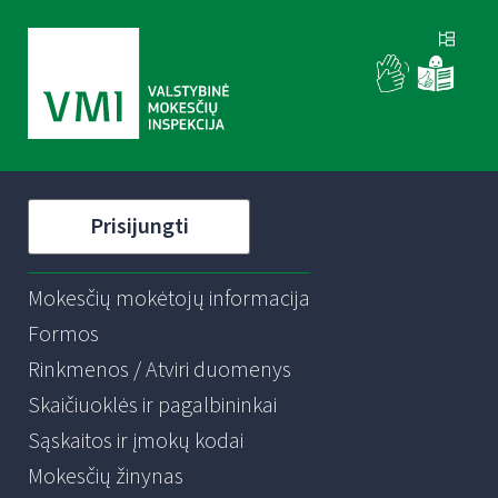
Prisijungti
Mokesčių mokėtojų informacija
Formos
Rinkmenos / Atviri duomenys
Skaičiuoklės ir pagalbininkai
Sąskaitos ir įmokų kodai
Mokesčių žinynas