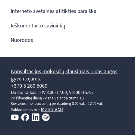
Interneto svetainės atitikties paraiška
Ieškome turto savininkų
Nuorodos
Konsultacijos mokesčių klausimais ir paslaugos
gyventojams:
+370 5 260 5060
Darbo laikas: I-IV 8.00-17.00, V 8.00-15.45.
Prieššventinę dieną - viena valanda trumpiau.
Kiekvieno mėnesio antrą penktadienį 8.00 val. - 12.00 val.
Mano VMI
Paklausimas per