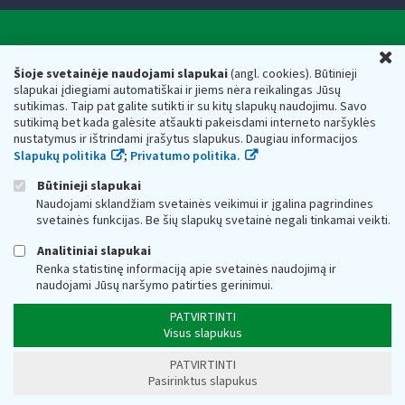
Valstybinė mokesčių inspekcija prie Lietuvos
U
Respublikos finansų ministerijos
Šioje svetainėje naudojami slapukai
(angl. cookies). Būtinieji
slapukai įdiegiami automatiškai ir jiems nėra reikalingas Jūsų
Biudžetinė įstaiga. Juridinio asmens kodas — 188659752,
sutikimas. Taip pat galite sutikti ir su kitų slapukų naudojimu. Savo
adresas: Vasario 16-osios g. 14, 01107 Vilnius, Lietuva, el.paštas:
sutikimą bet kada galėsite atšaukti pakeisdami interneto naršyklės
vmi@vmi.lt
, E. pristatymo dėžutės adresas 188659752
nustatymus ir ištrindami įrašytus slapukus. Daugiau informacijos
Duomenys apie Valstybinę mokesčių inspekciją prie Lietuvos
Slapukų politika
;
Privatumo politika.
Respublikos finansų ministerijos kaupiami ir saugomi Juridinių
asmenų registre
Būtinieji slapukai
Naudojami sklandžiam svetainės veikimui ir įgalina pagrindines
svetainės funkcijas. Be šių slapukų svetainė negali tinkamai veikti.
Analitiniai slapukai
Renka statistinę informaciją apie svetainės naudojimą ir
naudojami Jūsų naršymo patirties gerinimui.
PATVIRTINTI
Visus slapukus
PATVIRTINTI
Pasirinktus slapukus