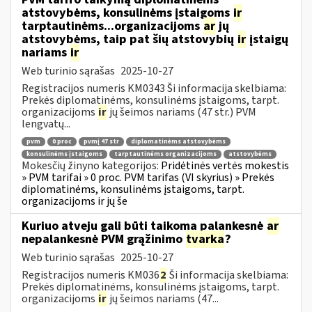
atstovybėms, konsulinėms įstaigoms
ir
tarptautinėms...organizacijoms
ar
jų
atstovybėms, taip pat šių atstovybių
ir
įstaigų
nariams
ir
Web turinio sąrašas
2025-10-27
Registracijos numeris KM0343 Ši informacija skelbiama:
Prekės diplomatinėms, konsulinėms įstaigoms, tarpt.
organizacijoms
ir
jų šeimos nariams (47 str.) PVM
lengvatų...
pvm
0 proc
pvmį 47 str
diplomatinėms atstovybėms
konsulinėms įstaigoms
tarptautinėms organizacijoms
atstovybėms
Mokesčių žinyno kategorijos:
Pridėtinės vertės mokestis
» PVM tarifai » 0 proc. PVM tarifas (VI skyrius) » Prekės
diplomatinėms, konsulinėms įstaigoms, tarpt.
organizacijoms ir jų še
Kuriuo atveju gali būti taikoma palankesnė
ar
nepalankesnė PVM grąžinimo
tvarka
?
Web turinio sąrašas
2025-10-27
Registracijos numeris KM036
2
Ši informacija skelbiama:
Prekės diplomatinėms, konsulinėms įstaigoms, tarpt.
organizacijoms
ir
jų šeimos nariams (47...