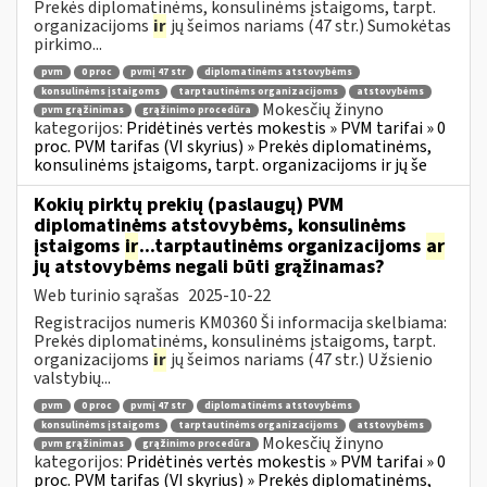
Prekės diplomatinėms, konsulinėms įstaigoms, tarpt.
organizacijoms
ir
jų šeimos nariams (47 str.) Sumokėtas
pirkimo...
pvm
0 proc
pvmį 47 str
diplomatinėms atstovybėms
konsulinėms įstaigoms
tarptautinėms organizacijoms
atstovybėms
Mokesčių žinyno
pvm grąžinimas
grąžinimo procedūra
kategorijos:
Pridėtinės vertės mokestis » PVM tarifai » 0
proc. PVM tarifas (VI skyrius) » Prekės diplomatinėms,
konsulinėms įstaigoms, tarpt. organizacijoms ir jų še
Kokių pirktų prekių (paslaugų) PVM
diplomatinėms atstovybėms, konsulinėms
įstaigoms
ir
...tarptautinėms organizacijoms
ar
jų atstovybėms negali būti grąžinamas?
Web turinio sąrašas
2025-10-22
Registracijos numeris KM0360 Ši informacija skelbiama:
Prekės diplomatinėms, konsulinėms įstaigoms, tarpt.
organizacijoms
ir
jų šeimos nariams (47 str.) Užsienio
valstybių...
pvm
0 proc
pvmį 47 str
diplomatinėms atstovybėms
konsulinėms įstaigoms
tarptautinėms organizacijoms
atstovybėms
Mokesčių žinyno
pvm grąžinimas
grąžinimo procedūra
kategorijos:
Pridėtinės vertės mokestis » PVM tarifai » 0
proc. PVM tarifas (VI skyrius) » Prekės diplomatinėms,