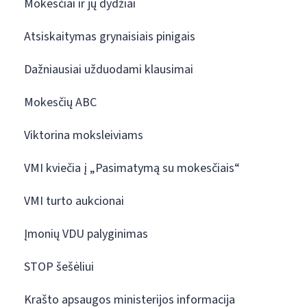
Mokesčiai ir jų dydžiai
Atsiskaitymas grynaisiais pinigais
Dažniausiai užduodami klausimai
Mokesčių ABC
Viktorina moksleiviams
VMI kviečia į „Pasimatymą su mokesčiais“
VMI turto aukcionai
Įmonių VDU palyginimas
STOP šešėliui
Krašto apsaugos ministerijos informacija