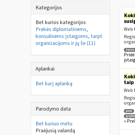
Kategorijos
Kok
susi
Bet kurios kategorijos
Prekės diplomatinėms,
Web t
konsulinėms įstaigoms, tarpt.
Regis
orga
organizacijoms ir jų še
(11)
0 proc
Pridė
įstai
Aplankai
Kok
taip
Bet kurį aplanką
Web t
Regis
orga
Parodymo data
pvm
grąži
» Pre
Bet kuriuo metu
Praėjusią valandą