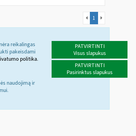
1
 nėra reikalingas
PATVIRTINTI
aukti pakeisdami
Visus slapukus
ivatumo politika.
PATVIRTINTI
Pasirinktus slapukus
nės naudojimą ir
mui.