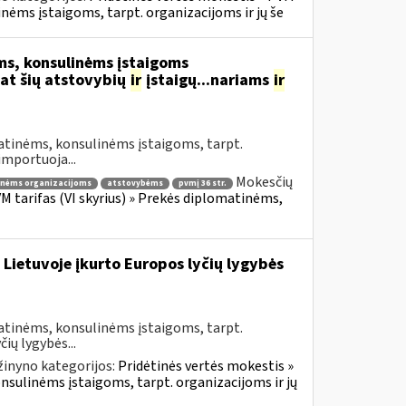
inėms įstaigoms, tarpt. organizacijoms ir jų še
s, konsulinėms įstaigoms
at šių atstovybių
ir
įstaigų...nariams
ir
atinėms, konsulinėms įstaigoms, tarpt.
importuoja...
Mokesčių
inėms organizacijoms
atstovybėms
pvmį 36 str.
VM tarifas (VI skyrius) » Prekės diplomatinėms,
 Lietuvoje įkurto Europos lyčių lygybės
atinėms, konsulinėms įstaigoms, tarpt.
ių lygybės...
žinyno kategorijos:
Pridėtinės vertės mokestis »
onsulinėms įstaigoms, tarpt. organizacijoms ir jų