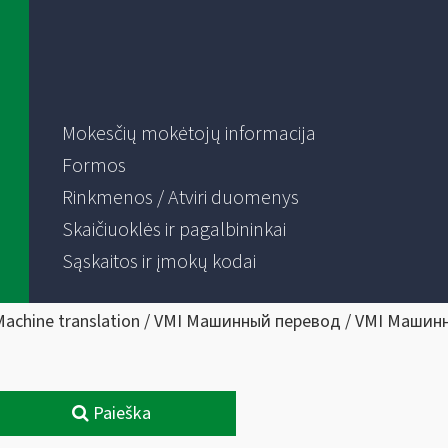
Mokesčių mokėtojų informacija
Formos
Rinkmenos / Atviri duomenys
Skaičiuoklės ir pagalbininkai
Sąskaitos ir įmokų kodai
Machine translation / VMI Машинный перевод / VMI Машин
Paieška