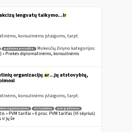
akcizų lengvatų taikymo...
ir
atinėms, konsulinėms įstaigoms, tarpt.
Mokesčių žinyno kategorijos:
grąžinimo procedūra.
ius) » Prekės diplomatinėms, konsulinėms
tinių organizacijų
ar
...jų atstovybių,
ipimosi
atinėms, konsulinėms įstaigoms, tarpt.
nėms organizacijoms
atstovybėms
pvm grąžinimas
s » PVM tarifai » 0 proc. PVM tarifas (VI skyrius)
ir jų še