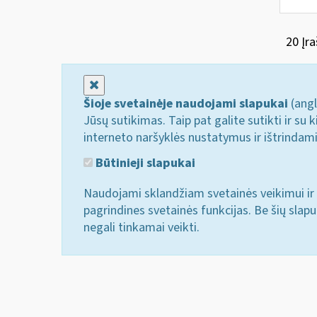
20 Įra
Uždaryti
Šioje svetainėje naudojami slapukai
(angl
Jūsų sutikimas. Taip pat galite sutikti ir s
interneto naršyklės nustatymus ir ištrindam
Būtinieji slapukai
Naudojami sklandžiam svetainės veikimui ir 
pagrindines svetainės funkcijas. Be šių slap
negali tinkamai veikti.