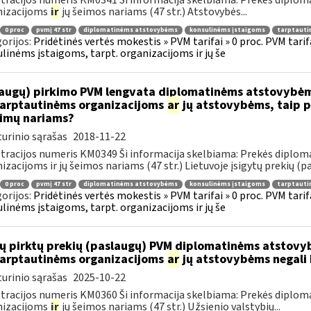
tracijos numeris KM0341 Ši informacija skelbiama: Prekės diplom
nizacijoms
ir
jų šeimos nariams (47 str.) Atstovybės...
0 proc
pvmį 47 str
diplomatinėms atstovybėms
konsulinėms įstaigoms
tarptauti
orijos:
Pridėtinės vertės mokestis » PVM tarifai » 0 proc. PVM tari
linėms įstaigoms, tarpt. organizacijoms ir jų še
augų) pirkimo PVM lengvata diplomatinėms atstovybėm
.tarptautinėms organizacijoms
ar
jų atstovybėms, taip p
eimų nariams?
urinio sąrašas
2018-11-22
tracijos numeris KM0349 Ši informacija skelbiama: Prekės diplom
izacijoms ir jų šeimos nariams (47 str.) Lietuvoje įsigytų prekių (pa
0 proc
pvmį 47 str
diplomatinėms atstovybėms
konsulinėms įstaigoms
tarptauti
orijos:
Pridėtinės vertės mokestis » PVM tarifai » 0 proc. PVM tari
linėms įstaigoms, tarpt. organizacijoms ir jų še
ų pirktų prekių (paslaugų) PVM diplomatinėms atstovy
.tarptautinėms organizacijoms
ar
jų atstovybėms negali 
urinio sąrašas
2025-10-22
tracijos numeris KM0360 Ši informacija skelbiama: Prekės diplom
nizacijoms
ir
jų šeimos nariams (47 str.) Užsienio valstybių...