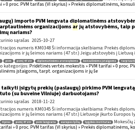
ai » 0 proc. PVM tarifas (VI skyrius) » Prekės diplomatinėms, konsul
augų) importo PVM lengvata diplomatinėms atstovybėm
.tarptautinėms organizacijoms
ar
jų atstovybėms, taip p
eimų nariams?
urinio sąrašas
2025-10-27
tracijos numeris KM0348 Ši informacija skelbiama: Prekės diplom
izacijoms ir jų šeimos nariams (47 str.) Jeigu atstovybės į Lietuvą 
.
pvm
pvmį 47 str
diplomatinėms atstovybėms
konsulinėms įstaigoms
tarptaut
o kategorijos:
Pridėtinės vertės mokestis » PVM tarifai » 0 proc. P
linėms įstaigoms, tarpt. organizacijoms ir jų še
 taikyti įsigytų prekių (paslaugų) pirkimo PVM lengvatą
ituto (su buveine Vilniuje) darbuotojams?
urinio sąrašas
2018-11-22
tracijos numeris KM0345 Ši informacija skelbiama: Prekės diplom
izacijoms ir jų šeimos nariams (47 str.) Lietuvoje įkurto Europos lyč
Mokesčių 
0 proc
pvmį 47 str
pvm lengvata
europos lyčių
lygybės institutas
arifai » 0 proc. PVM tarifas (VI skyrius) » Prekės diplomatinėms, k