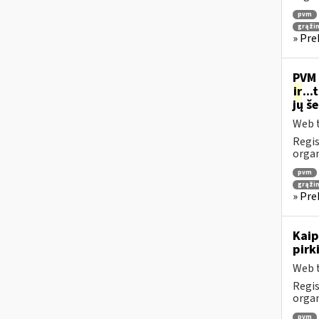
pvm
grąži
» Pre
PVM 
ir
..
jų š
Web t
Regis
orga
pvm
grąži
» Pre
Kaip
pirk
Web t
Regis
orga
pvm