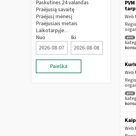
Paskutines 24 valandas
PVM 
tarp
Praėjusią savaitę
Praėjusį mėnesį
Web t
Praėjusiais metais
Regis
orga
Laikotarpyje…
Nuo
Iki
pvm
kateg
konsu
Kuri
Paieška
Web t
Regis
orga
pvm
kateg
konsu
Kaip
Web t