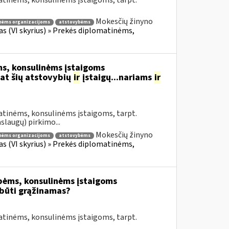
atinėms, konsulinėms įstaigoms, tarpt.
Mokesčių žinyno
nėms organizacijoms
atstovybėms
fas (VI skyrius) » Prekės diplomatinėms,
s, konsulinėms įstaigoms
at šių atstovybių
ir
įstaigų...nariams
ir
atinėms, konsulinėms įstaigoms, tarpt.
slaugų) pirkimo...
Mokesčių žinyno
nėms organizacijoms
atstovybėms
fas (VI skyrius) » Prekės diplomatinėms,
bėms, konsulinėms įstaigoms
būti grąžinamas?
atinėms, konsulinėms įstaigoms, tarpt.