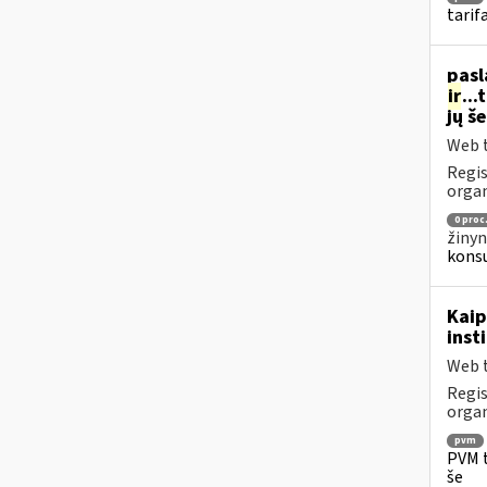
tarif
pasl
ir
..
jų š
Web t
Regis
organ
0 proc
žinyn
konsu
Kaip
inst
Web t
Regis
organ
pvm
PVM t
še