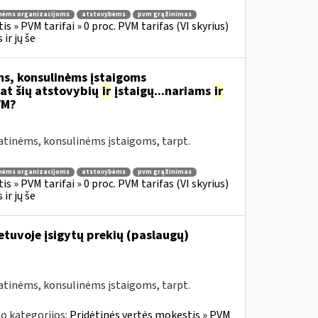
nėms organizacijoms
atstovybėms
pvm grąžinimas
s » PVM tarifai » 0 proc. PVM tarifas (VI skyrius)
ir jų še
s, konsulinėms įstaigoms
at šių atstovybių
ir
įstaigų...nariams
ir
VM?
atinėms, konsulinėms įstaigoms, tarpt.
nėms organizacijoms
atstovybėms
pvm grąžinimas
s » PVM tarifai » 0 proc. PVM tarifas (VI skyrius)
ir jų še
Lietuvoje įsigytų prekių (paslaugų)
atinėms, konsulinėms įstaigoms, tarpt.
o kategorijos:
Pridėtinės vertės mokestis » PVM