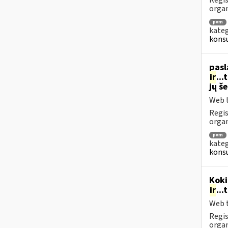
Regis
orga
pvm
kateg
konsu
pasl
ir
..
jų š
Web t
Regis
organ
pvm
kateg
konsu
Koki
ir
..
Web t
Regis
orga