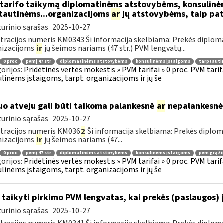
tarifo taikymą diplomatinėms atstovybėms, konsulinė
tautinėms...organizacijoms
ar
jų atstovybėms, taip pat
urinio sąrašas
2025-10-27
tracijos numeris KM0343 Ši informacija skelbiama: Prekės diplom
nizacijoms
ir
jų šeimos nariams (47 str.) PVM lengvatų...
0 proc
pvmį 47 str
diplomatinėms atstovybėms
konsulinėms įstaigoms
tarptauti
orijos:
Pridėtinės vertės mokestis » PVM tarifai » 0 proc. PVM tari
linėms įstaigoms, tarpt. organizacijoms ir jų še
uo atveju gali būti taikoma palankesnė
ar
nepalankesnė
urinio sąrašas
2025-10-27
tracijos numeris KM036
2
Ši informacija skelbiama: Prekės diplo
nizacijoms
ir
jų šeimos nariams (47...
0 proc
pvmį 47 str
diplomatinėms atstovybėms
konsulinėms įstaigoms
pvm grąži
orijos:
Pridėtinės vertės mokestis » PVM tarifai » 0 proc. PVM tari
linėms įstaigoms, tarpt. organizacijoms ir jų še
 taikyti pirkimo PVM lengvatas, kai prekės (paslaugos) 
urinio sąrašas
2025-10-27