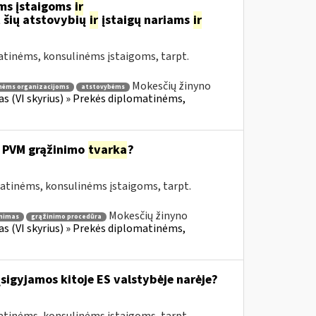
ms įstaigoms
ir
 šių atstovybių
ir
įstaigų nariams
ir
atinėms, konsulinėms įstaigoms, tarpt.
Mokesčių žinyno
nėms organizacijoms
atstovybėms
fas (VI skyrius) » Prekės diplomatinėms,
 PVM grąžinimo
tvarka
?
matinėms, konsulinėms įstaigoms, tarpt.
Mokesčių žinyno
nimas
grąžinimo procedūra
fas (VI skyrius) » Prekės diplomatinėms,
įsigyjamos kitoje ES valstybėje narėje?