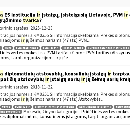
ia
ES institucijų
ir
įstaigų, įsisteigusių Lietuvoje, PVM
ir
grąžinimo
tvarka
?
urinio sąrašas
2025-12-23
tracijos numeris KM0355 Ši informacija skelbiama: Prekės diplom
nizacijoms
ir
jų šeimos nariams (47 str.) PVM...
.
pvm
pvm grąžinimas
pvmį 47 str.
es institucijos
europos sąjungos institucijos
tinės vertės mokestis » PVM tarifai » 0 proc. PVM tarifas (VI skyr
goms, tarpt. organizacijoms ir jų še
ia
diplomatinių atstovybių, konsulinių įstaigų
ir
tarptau
 pat šių atstovybių
ir
įstaigų narių
ir
jų šeimų narių kre
urinio sąrašas
2018-11-22
tracijos numeris KM0351 Ši informacija skelbiama: Prekės diplom
nizacijoms
ir
jų šeimos nariams (47 str.) Atstovybės,...
0 proc
pvmį 47 str
diplomatinėms atstovybėms
konsulinėms įstaigoms
tarptauti
Mokesčių žinyno kategorijos:
Pridėtinės vertės mokesti
nimo procedūra
kės diplomatinėms, konsulinėms įstaigoms, tarpt. organizacijoms 