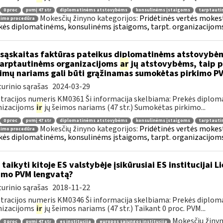
0 proc
pvmį 47 str
diplomatinėms atstovybėms
konsulinėms įstaigoms
tarptauti
Mokesčių žinyno kategorijos:
Pridėtinės vertės mokesti
nimo procedūra
kės diplomatinėms, konsulinėms įstaigoms, tarpt. organizacijoms 
sąskaitas faktūras pateikus diplomatinėms atstovybėm
.tarptautinėms organizacijoms
ar
jų atstovybėms, taip p
eimų nariams gali būti grąžinamas sumokėtas pirkimo P
urinio sąrašas
2024-03-29
tracijos numeris KM0361 Ši informacija skelbiama: Prekės diplom
nizacijoms
ir
jų šeimos nariams (47 str.) Sumokėtas pirkimo...
0 proc
pvmį 47 str
diplomatinėms atstovybėms
konsulinėms įstaigoms
tarptauti
Mokesčių žinyno kategorijos:
Pridėtinės vertės mokesti
nimo procedūra
kės diplomatinėms, konsulinėms įstaigoms, tarpt. organizacijoms 
 taikyti kitoje ES valstybėje įsikūrusiai ES institucijai 
imo PVM lengvatą?
urinio sąrašas
2018-11-22
tracijos numeris KM0346 Ši informacija skelbiama: Prekės diplom
nizacijoms
ir
jų šeimos nariams (47 str.) Taikant 0 proc. PVM...
Mokesčių žinyn
0 proc
pvmį 47 str
es institucija
europos sąjungos institucija