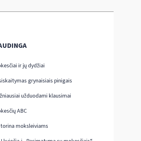
AUDINGA
kesčiai ir jų dydžiai
siskaitymas grynaisiais pinigais
žniausiai užduodami klausimai
kesčių ABC
ktorina moksleiviams