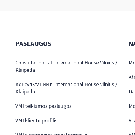
PASLAUGOS
N
Consultations at International House Vilnius /
Mo
Klaipėda
At
Консультации в International House Vilnius /
Klaipėda
Da
VMI teikiamos paslaugos
Mo
VMI kliento profilis
Vi