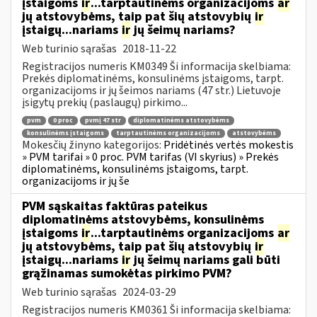
įstaigoms
ir
...tarptautinėms organizacijoms
ar
jų atstovybėms, taip pat šių atstovybių
ir
įstaigų...nariams
ir
jų šeimų nariams?
Web turinio sąrašas
2018-11-22
Registracijos numeris KM0349 Ši informacija skelbiama:
Prekės diplomatinėms, konsulinėms įstaigoms, tarpt.
organizacijoms ir jų šeimos nariams (47 str.) Lietuvoje
įsigytų prekių (paslaugų) pirkimo...
pvm
0 proc
pvmį 47 str
diplomatinėms atstovybėms
konsulinėms įstaigoms
tarptautinėms organizacijoms
atstovybėms
Mokesčių žinyno kategorijos:
Pridėtinės vertės mokestis
» PVM tarifai » 0 proc. PVM tarifas (VI skyrius) » Prekės
diplomatinėms, konsulinėms įstaigoms, tarpt.
organizacijoms ir jų še
PVM sąskaitas faktūras pateikus
diplomatinėms atstovybėms, konsulinėms
įstaigoms
ir
...tarptautinėms organizacijoms
ar
jų atstovybėms, taip pat šių atstovybių
ir
įstaigų...nariams
ir
jų šeimų nariams gali būti
grąžinamas sumokėtas pirkimo PVM?
Web turinio sąrašas
2024-03-29
Registracijos numeris KM0361 Ši informacija skelbiama: