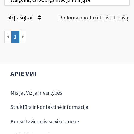
įstaigoms, tarpt. organizacijoms ir jų še
50 Įrašų(-ai)
Rodoma nuo 1 iki 11 iš 11 irašų.
1
APIE VMI
Misija, Vizija ir Vertybės
Struktūra ir kontaktinė informacija
Konsultavimasis su visuomene