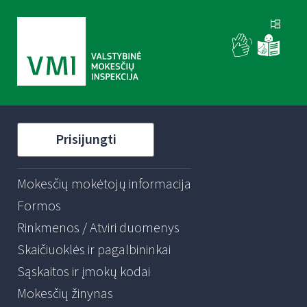
Prisijungti
Mokesčių mokėtojų informacija
Formos
Rinkmenos / Atviri duomenys
Skaičiuoklės ir pagalbininkai
Sąskaitos ir įmokų kodai
Mokesčių žinynas