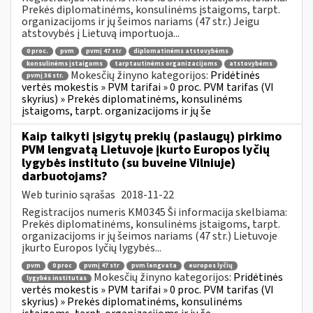
Prekės diplomatinėms, konsulinėms įstaigoms, tarpt.
organizacijoms ir jų šeimos nariams (47 str.) Jeigu
atstovybės į Lietuvą importuoja...
0 proc.
pvm
pvmį 47 str
diplomatinėms atstovybėms
konsulinėms įstaigoms
tarptautinėms organizacijoms
atstovybėms
Mokesčių žinyno kategorijos:
Pridėtinės
pvmį 36 str.
vertės mokestis » PVM tarifai » 0 proc. PVM tarifas (VI
skyrius) » Prekės diplomatinėms, konsulinėms
įstaigoms, tarpt. organizacijoms ir jų še
Kaip taikyti įsigytų prekių (paslaugų) pirkimo
PVM lengvatą Lietuvoje įkurto Europos lyčių
lygybės instituto (su buveine Vilniuje)
darbuotojams?
Web turinio sąrašas
2018-11-22
Registracijos numeris KM0345 Ši informacija skelbiama:
Prekės diplomatinėms, konsulinėms įstaigoms, tarpt.
organizacijoms ir jų šeimos nariams (47 str.) Lietuvoje
įkurto Europos lyčių lygybės...
pvm
0 proc
pvmį 47 str
pvm lengvata
europos lyčių
Mokesčių žinyno kategorijos:
Pridėtinės
lygybės institutas
vertės mokestis » PVM tarifai » 0 proc. PVM tarifas (VI
skyrius) » Prekės diplomatinėms, konsulinėms