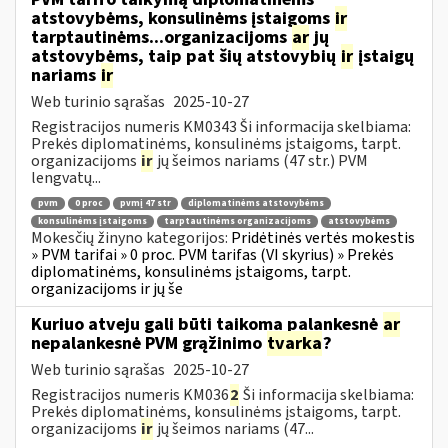
atstovybėms, konsulinėms įstaigoms
ir
tarptautinėms...organizacijoms
ar
jų
atstovybėms, taip pat šių atstovybių
ir
įstaigų
nariams
ir
Web turinio sąrašas
2025-10-27
Registracijos numeris KM0343 Ši informacija skelbiama:
Prekės diplomatinėms, konsulinėms įstaigoms, tarpt.
organizacijoms
ir
jų šeimos nariams (47 str.) PVM
lengvatų...
pvm
0 proc
pvmį 47 str
diplomatinėms atstovybėms
konsulinėms įstaigoms
tarptautinėms organizacijoms
atstovybėms
Mokesčių žinyno kategorijos:
Pridėtinės vertės mokestis
» PVM tarifai » 0 proc. PVM tarifas (VI skyrius) » Prekės
diplomatinėms, konsulinėms įstaigoms, tarpt.
organizacijoms ir jų še
Kuriuo atveju gali būti taikoma palankesnė
ar
nepalankesnė PVM grąžinimo
tvarka
?
Web turinio sąrašas
2025-10-27
Registracijos numeris KM036
2
Ši informacija skelbiama:
Prekės diplomatinėms, konsulinėms įstaigoms, tarpt.
organizacijoms
ir
jų šeimos nariams (47...