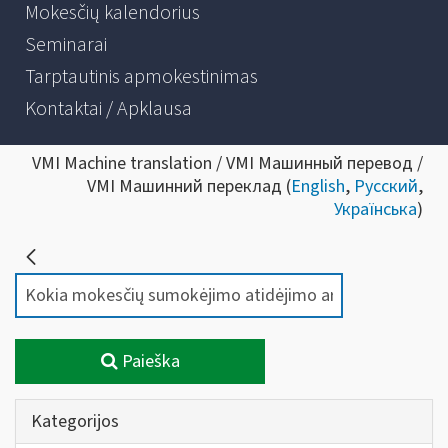
Mokesčių kalendorius
Seminarai
Tarptautinis apmokestinimas
Kontaktai / Apklausa
VMI Machine translation / VMI Машинный перевод /
VMI Машинний переклад (
English
,
Русский
,
Українська
)
Paieška
Kategorijos