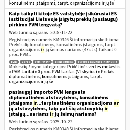
konsulinėms įstaigoms, tarpt. organizacijoms ir jų še
Kaip taikyti kitoje ES valstybėje įsikūrusiai ES
institucijai Lietuvoje įsigytų prekių (paslaugų)
pirkimo PVM lengvatą?
Web turinio sąrašas
2018-11-22
Registracijos numeris KM0346 Ši informacija skelbiama:
Prekės diplomatinėms, konsulinėms įstaigoms, tarpt.
organizacijoms
ir
jų šeimos nariams (47 str.) Taikant 0
proc. PVM...
pvm
0 proc
pvmį 47 str
es institucija
europos sąjungos institucija
Mokesčių žinyno kategorijos:
Pridėtinės vertės mokestis
» PVM tarifai » 0 proc. PVM tarifas (VI skyrius) » Prekės
diplomatinėms, konsulinėms įstaigoms, tarpt.
organizacijoms ir jų še
paslaugų) importo PVM lengvata
diplomatinėms atstovybėms, konsulinėms
įstaigoms
ir
...tarptautinėms organizacijoms
ar
jų atstovybėms, taip pat šių atstovybių
ir
įstaigų...nariams
ir
jų šeimų nariams?
Web turinio sąrašas
2025-10-27
Registracijos numeris KM0348 Ši informacija skelbiama: