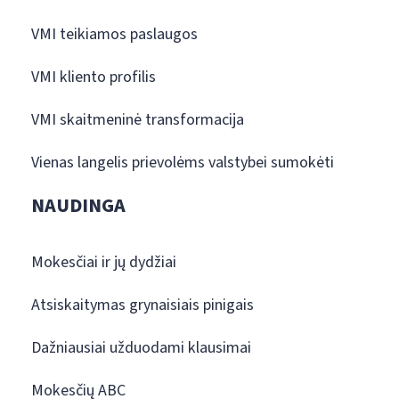
VMI teikiamos paslaugos
VMI kliento profilis
VMI skaitmeninė transformacija
Vienas langelis prievolėms valstybei sumokėti
NAUDINGA
Mokesčiai ir jų dydžiai
Atsiskaitymas grynaisiais pinigais
Dažniausiai užduodami klausimai
Mokesčių ABC