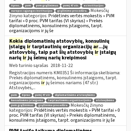
0 proc.
pvm
pvm grąžinimas
pvmį 47 str.
es institucijos
Mokesčių
europos sąjungos institucijos
grąžinimo procedūra.
žinyno kategorijos:
Pridėtinės vertės mokestis » PVM
tarifai » 0 proc. PVM tarifas (VI skyrius) » Prekės
diplomatinėms, konsulinėms įstaigoms, tarpt.
organizacijoms ir jų še
Kokia
diplomatinių atstovybių, konsulinių
įstaigų
ir
tarptautinių organizacijų
ar
...jų
atstovybių, taip pat šių atstovybių
ir
įstaigų
narių
ir
jų šeimų narių kreipimosi
Web turinio sąrašas
2018-11-22
Registracijos numeris KM0351 Ši informacija skelbiama:
Prekės diplomatinėms, konsulinėms įstaigoms, tarpt.
organizacijoms
ir
jų šeimos nariams (47 str.)
Atstovybės,...
pvm
0 proc
pvmį 47 str
diplomatinėms atstovybėms
konsulinėms įstaigoms
tarptautinėms organizacijoms
atstovybėms
Mokesčių žinyno
pvm grąžinimas
grąžinimo procedūra
kategorijos:
Pridėtinės vertės mokestis » PVM tarifai » 0
proc. PVM tarifas (VI skyrius) » Prekės diplomatinėms,
konsulinėms įstaigoms, tarpt. organizacijoms ir jų še
PVM tarifo taikymą diplomatinėms