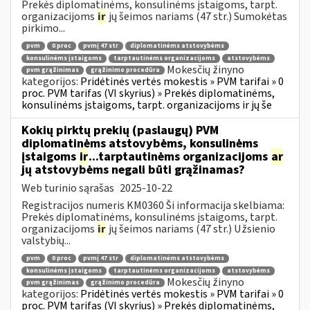
Prekės diplomatinėms, konsulinėms įstaigoms, tarpt.
organizacijoms
ir
jų šeimos nariams (47 str.) Sumokėtas
pirkimo...
pvm
0 proc
pvmį 47 str
diplomatinėms atstovybėms
konsulinėms įstaigoms
tarptautinėms organizacijoms
atstovybėms
Mokesčių žinyno
pvm grąžinimas
grąžinimo procedūra
kategorijos:
Pridėtinės vertės mokestis » PVM tarifai » 0
proc. PVM tarifas (VI skyrius) » Prekės diplomatinėms,
konsulinėms įstaigoms, tarpt. organizacijoms ir jų še
Kokių pirktų prekių (paslaugų) PVM
diplomatinėms atstovybėms, konsulinėms
įstaigoms
ir
...tarptautinėms organizacijoms
ar
jų atstovybėms negali būti grąžinamas?
Web turinio sąrašas
2025-10-22
Registracijos numeris KM0360 Ši informacija skelbiama:
Prekės diplomatinėms, konsulinėms įstaigoms, tarpt.
organizacijoms
ir
jų šeimos nariams (47 str.) Užsienio
valstybių...
pvm
0 proc
pvmį 47 str
diplomatinėms atstovybėms
konsulinėms įstaigoms
tarptautinėms organizacijoms
atstovybėms
Mokesčių žinyno
pvm grąžinimas
grąžinimo procedūra
kategorijos:
Pridėtinės vertės mokestis » PVM tarifai » 0
proc. PVM tarifas (VI skyrius) » Prekės diplomatinėms,