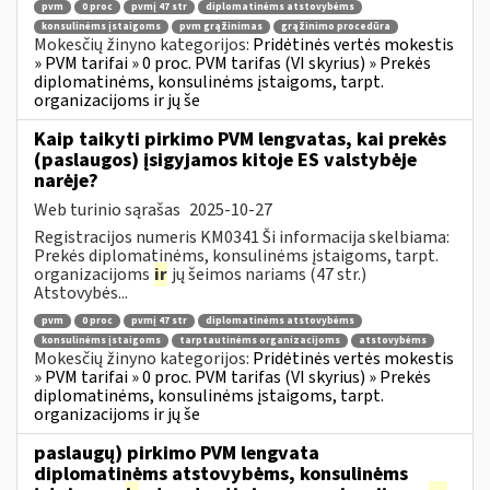
pvm
0 proc
pvmį 47 str
diplomatinėms atstovybėms
konsulinėms įstaigoms
pvm grąžinimas
grąžinimo procedūra
Mokesčių žinyno kategorijos:
Pridėtinės vertės mokestis
» PVM tarifai » 0 proc. PVM tarifas (VI skyrius) » Prekės
diplomatinėms, konsulinėms įstaigoms, tarpt.
organizacijoms ir jų še
Kaip taikyti pirkimo PVM lengvatas, kai prekės
(paslaugos) įsigyjamos kitoje ES valstybėje
narėje?
Web turinio sąrašas
2025-10-27
Registracijos numeris KM0341 Ši informacija skelbiama:
Prekės diplomatinėms, konsulinėms įstaigoms, tarpt.
organizacijoms
ir
jų šeimos nariams (47 str.)
Atstovybės...
pvm
0 proc
pvmį 47 str
diplomatinėms atstovybėms
konsulinėms įstaigoms
tarptautinėms organizacijoms
atstovybėms
Mokesčių žinyno kategorijos:
Pridėtinės vertės mokestis
» PVM tarifai » 0 proc. PVM tarifas (VI skyrius) » Prekės
diplomatinėms, konsulinėms įstaigoms, tarpt.
organizacijoms ir jų še
paslaugų) pirkimo PVM lengvata
diplomatinėms atstovybėms, konsulinėms