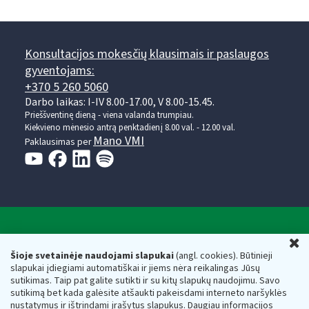
Konsultacijos mokesčių klausimais ir paslaugos
gyventojams:
+370 5 260 5060
Darbo laikas: I-IV 8.00-17.00, V 8.00-15.45.
Prieššventinę dieną - viena valanda trumpiau.
Kiekvieno mėnesio antrą penktadienį 8.00 val. - 12.00 val.
Mano VMI
Paklausimas per
Valstybinė mokesčių inspekcija prie Lietuvos
U
Respublikos finansų ministerijos
Šioje svetainėje naudojami slapukai
(angl. cookies). Būtinieji
slapukai įdiegiami automatiškai ir jiems nėra reikalingas Jūsų
Biudžetinė įstaiga. Juridinio asmens kodas — 188659752,
sutikimas. Taip pat galite sutikti ir su kitų slapukų naudojimu. Savo
adresas: Vasario 16-osios g. 14, 01107 Vilnius, Lietuva, el.paštas:
sutikimą bet kada galėsite atšaukti pakeisdami interneto naršyklės
vmi@vmi.lt
, E. pristatymo dėžutės adresas 188659752
nustatymus ir ištrindami įrašytus slapukus. Daugiau informacijos