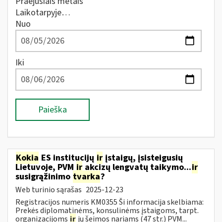
Praėjusiais metais
Laikotarpyje…
Nuo
Iki
Paieška
Kokia
ES institucijų
ir
įstaigų, įsisteigusių
Lietuvoje, PVM
ir
akcizų lengvatų taikymo...
ir
susigrąžinimo
tvarka
?
Web turinio sąrašas
2025-12-23
Registracijos numeris KM0355 Ši informacija skelbiama:
Prekės diplomatinėms, konsulinėms įstaigoms, tarpt.
organizacijoms
ir
jų šeimos nariams (47 str.) PVM...