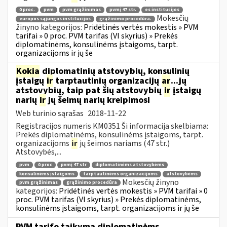
0 proc.
pvm
pvm grąžinimas
pvmį 47 str.
es institucijos
Mokesčių
europos sąjungos institucijos
grąžinimo procedūra.
žinyno kategorijos:
Pridėtinės vertės mokestis » PVM
tarifai » 0 proc. PVM tarifas (VI skyrius) » Prekės
diplomatinėms, konsulinėms įstaigoms, tarpt.
organizacijoms ir jų še
Kokia
diplomatinių atstovybių, konsulinių
įstaigų
ir
tarptautinių organizacijų
ar
...jų
atstovybių, taip pat šių atstovybių
ir
įstaigų
narių
ir
jų šeimų narių kreipimosi
Web turinio sąrašas
2018-11-22
Registracijos numeris KM0351 Ši informacija skelbiama:
Prekės diplomatinėms, konsulinėms įstaigoms, tarpt.
organizacijoms
ir
jų šeimos nariams (47 str.)
Atstovybės,...
pvm
0 proc
pvmį 47 str
diplomatinėms atstovybėms
konsulinėms įstaigoms
tarptautinėms organizacijoms
atstovybėms
Mokesčių žinyno
pvm grąžinimas
grąžinimo procedūra
kategorijos:
Pridėtinės vertės mokestis » PVM tarifai » 0
proc. PVM tarifas (VI skyrius) » Prekės diplomatinėms,
konsulinėms įstaigoms, tarpt. organizacijoms ir jų še
PVM tarifo taikymą diplomatinėms