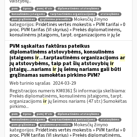
valstybių...
pvm
0 proc
pvmį 47 str
diplomatinėms atstovybėms
konsulinėms įstaigoms
tarptautinėms organizacijoms
atstovybėms
Mokesčių žinyno
pvm grąžinimas
grąžinimo procedūra
kategorijos:
Pridėtinės vertės mokestis » PVM tarifai » 0
proc. PVM tarifas (VI skyrius) » Prekės diplomatinėms,
konsulinėms įstaigoms, tarpt. organizacijoms ir jų še
PVM sąskaitas faktūras pateikus
diplomatinėms atstovybėms, konsulinėms
įstaigoms
ir
...tarptautinėms organizacijoms
ar
jų atstovybėms, taip pat šių atstovybių
ir
įstaigų...nariams
ir
jų šeimų nariams gali būti
grąžinamas sumokėtas pirkimo PVM?
Web turinio sąrašas
2024-03-29
Registracijos numeris KM0361 Ši informacija skelbiama:
Prekės diplomatinėms, konsulinėms įstaigoms, tarpt.
organizacijoms
ir
jų šeimos nariams (47 str.) Sumokėtas
pirkimo...
pvm
0 proc
pvmį 47 str
diplomatinėms atstovybėms
konsulinėms įstaigoms
tarptautinėms organizacijoms
atstovybėms
Mokesčių žinyno
pvm grąžinimas
grąžinimo procedūra
kategorijos:
Pridėtinės vertės mokestis » PVM tarifai » 0
proc. PVM tarifas (VI skyrius) » Prekės diplomatinėms,