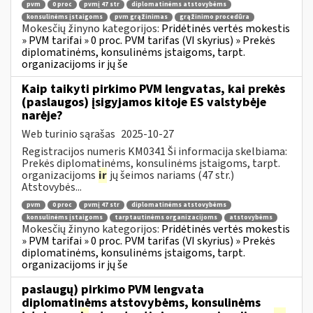
pvm
0 proc
pvmį 47 str
diplomatinėms atstovybėms
konsulinėms įstaigoms
pvm grąžinimas
grąžinimo procedūra
Mokesčių žinyno kategorijos:
Pridėtinės vertės mokestis
» PVM tarifai » 0 proc. PVM tarifas (VI skyrius) » Prekės
diplomatinėms, konsulinėms įstaigoms, tarpt.
organizacijoms ir jų še
Kaip taikyti pirkimo PVM lengvatas, kai prekės
(paslaugos) įsigyjamos kitoje ES valstybėje
narėje?
Web turinio sąrašas
2025-10-27
Registracijos numeris KM0341 Ši informacija skelbiama:
Prekės diplomatinėms, konsulinėms įstaigoms, tarpt.
organizacijoms
ir
jų šeimos nariams (47 str.)
Atstovybės...
pvm
0 proc
pvmį 47 str
diplomatinėms atstovybėms
konsulinėms įstaigoms
tarptautinėms organizacijoms
atstovybėms
Mokesčių žinyno kategorijos:
Pridėtinės vertės mokestis
» PVM tarifai » 0 proc. PVM tarifas (VI skyrius) » Prekės
diplomatinėms, konsulinėms įstaigoms, tarpt.
organizacijoms ir jų še
paslaugų) pirkimo PVM lengvata
diplomatinėms atstovybėms, konsulinėms