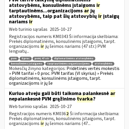
atstovybėms, konsulinėms įstaigoms
ir
tarptautinėms...organizacijoms
ar
jų
atstovybėms, taip pat šių atstovybių
ir
įstaigų
nariams
ir
Web turinio sąrašas
2025-10-27
Registracijos numeris KM0343 Ši informacija skelbiama:
Prekės diplomatinėms, konsulinėms įstaigoms, tarpt.
organizacijoms
ir
jų šeimos nariams (47 str.) PVM
lengvatų...
pvm
0 proc
pvmį 47 str
diplomatinėms atstovybėms
konsulinėms įstaigoms
tarptautinėms organizacijoms
atstovybėms
Mokesčių žinyno kategorijos:
Pridėtinės vertės mokestis
» PVM tarifai » 0 proc. PVM tarifas (VI skyrius) » Prekės
diplomatinėms, konsulinėms įstaigoms, tarpt.
organizacijoms ir jų še
Kuriuo atveju gali būti taikoma palankesnė
ar
nepalankesnė PVM grąžinimo
tvarka
?
Web turinio sąrašas
2025-10-27
Registracijos numeris KM036
2
Ši informacija skelbiama:
Prekės diplomatinėms, konsulinėms įstaigoms, tarpt.
organizacijoms
ir
jų šeimos nariams (47...