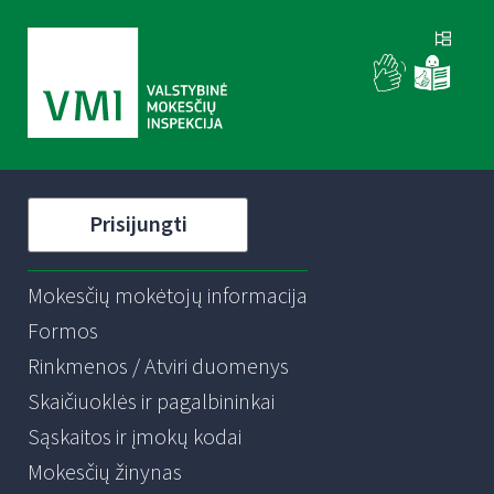
Prisijungti
Mokesčių mokėtojų informacija
Formos
Rinkmenos / Atviri duomenys
Skaičiuoklės ir pagalbininkai
Sąskaitos ir įmokų kodai
Mokesčių žinynas