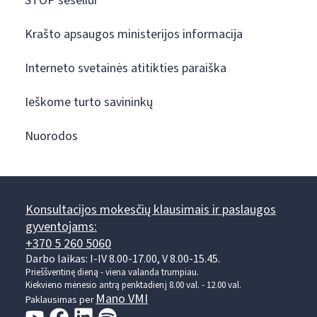
STOP šešėliui
Krašto apsaugos ministerijos informacija
Interneto svetainės atitikties paraiška
Ieškome turto savininkų
Nuorodos
Konsultacijos mokesčių klausimais ir paslaugos
gyventojams:
+370 5 260 5060
Darbo laikas: I-IV 8.00-17.00, V 8.00-15.45.
Prieššventinę dieną - viena valanda trumpiau.
Kiekvieno mėnesio antrą penktadienį 8.00 val. - 12.00 val.
Mano VMI
Paklausimas per