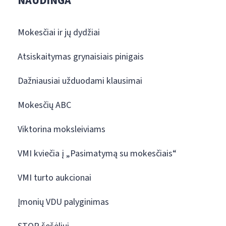
NAUDINGA
Mokesčiai ir jų dydžiai
Atsiskaitymas grynaisiais pinigais
Dažniausiai užduodami klausimai
Mokesčių ABC
Viktorina moksleiviams
VMI kviečia į „Pasimatymą su mokesčiais“
VMI turto aukcionai
Įmonių VDU palyginimas