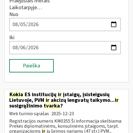
Praėjusiais metais
Laikotarpyje…
Nuo
Iki
Paieška
Kokia
ES institucijų
ir
įstaigų, įsisteigusių
Lietuvoje, PVM
ir
akcizų lengvatų taikymo...
ir
susigrąžinimo
tvarka
?
Web turinio sąrašas
2025-12-23
Registracijos numeris KM0355 Ši informacija skelbiama:
Prekės diplomatinėms, konsulinėms įstaigoms, tarpt.
organizacijoms
ir
jų šeimos nariams (47 str.) PVM...