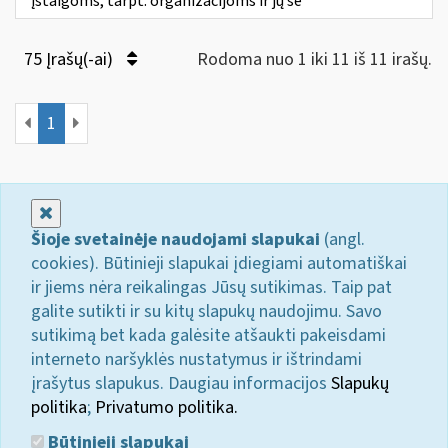
įstaigoms, tarpt. organizacijoms ir jų še
75 Įrašų(-ai)
Rodoma nuo 1 iki 11 iš 11 irašų.
1
Uždaryti
Šioje svetainėje naudojami slapukai
(angl.
cookies). Būtinieji slapukai įdiegiami automatiškai
ir jiems nėra reikalingas Jūsų sutikimas. Taip pat
galite sutikti ir su kitų slapukų naudojimu. Savo
sutikimą bet kada galėsite atšaukti pakeisdami
interneto naršyklės nustatymus ir ištrindami
įrašytus slapukus. Daugiau informacijos
Slapukų
politika
;
Privatumo politika.
Būtinieji slapukai