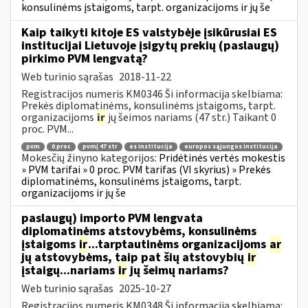
konsulinėms įstaigoms, tarpt. organizacijoms ir jų še
Kaip taikyti kitoje ES valstybėje įsikūrusiai ES
institucijai Lietuvoje įsigytų prekių (paslaugų)
pirkimo PVM lengvatą?
Web turinio sąrašas
2018-11-22
Registracijos numeris KM0346 Ši informacija skelbiama:
Prekės diplomatinėms, konsulinėms įstaigoms, tarpt.
organizacijoms
ir
jų šeimos nariams (47 str.) Taikant 0
proc. PVM...
pvm
0 proc
pvmį 47 str
es institucija
europos sąjungos institucija
Mokesčių žinyno kategorijos:
Pridėtinės vertės mokestis
» PVM tarifai » 0 proc. PVM tarifas (VI skyrius) » Prekės
diplomatinėms, konsulinėms įstaigoms, tarpt.
organizacijoms ir jų še
paslaugų) importo PVM lengvata
diplomatinėms atstovybėms, konsulinėms
įstaigoms
ir
...tarptautinėms organizacijoms
ar
jų atstovybėms, taip pat šių atstovybių
ir
įstaigų...nariams
ir
jų šeimų nariams?
Web turinio sąrašas
2025-10-27
Registracijos numeris KM0348 Ši informacija skelbiama: