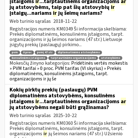
įstaigoms
ir
...tarptautinėms organizacijoms
ar
jų atstovybėms, taip pat šių atstovybių
ir
įstaigų...nariams
ir
jų šeimų nariams?
Web turinio sąrašas
2018-11-22
Registracijos numeris KM0349 Ši informacija skelbiama:
Prekės diplomatinėms, konsulinėms įstaigoms, tarpt.
organizacijoms ir jų šeimos nariams (47 str.) Lietuvoje
įsigytų prekių (paslaugų) pirkimo...
pvm
0 proc
pvmį 47 str
diplomatinėms atstovybėms
konsulinėms įstaigoms
tarptautinėms organizacijoms
atstovybėms
Mokesčių žinyno kategorijos:
Pridėtinės vertės mokestis
» PVM tarifai » 0 proc. PVM tarifas (VI skyrius) » Prekės
diplomatinėms, konsulinėms įstaigoms, tarpt.
organizacijoms ir jų še
Kokių pirktų prekių (paslaugų) PVM
diplomatinėms atstovybėms, konsulinėms
įstaigoms
ir
...tarptautinėms organizacijoms
ar
jų atstovybėms negali būti grąžinamas?
Web turinio sąrašas
2025-10-22
Registracijos numeris KM0360 Ši informacija skelbiama:
Prekės diplomatinėms, konsulinėms įstaigoms, tarpt.
organizacijoms
ir
jų šeimos nariams (47 str.) Užsienio