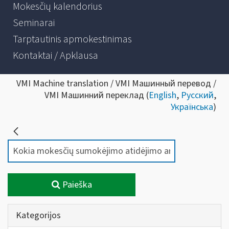
Mokesčių kalendorius
Seminarai
Tarptautinis apmokestinimas
Kontaktai / Apklausa
VMI Machine translation / VMI Машинный перевод /
VMI Машинний переклад (
English
,
Русский
,
Українська
)
Paieška
Kategorijos