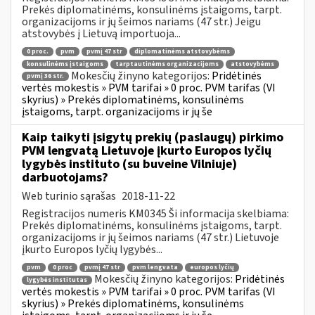
Prekės diplomatinėms, konsulinėms įstaigoms, tarpt.
organizacijoms ir jų šeimos nariams (47 str.) Jeigu
atstovybės į Lietuvą importuoja...
0 proc.
pvm
pvmį 47 str
diplomatinėms atstovybėms
konsulinėms įstaigoms
tarptautinėms organizacijoms
atstovybėms
Mokesčių žinyno kategorijos:
Pridėtinės
pvmį 36 str.
vertės mokestis » PVM tarifai » 0 proc. PVM tarifas (VI
skyrius) » Prekės diplomatinėms, konsulinėms
įstaigoms, tarpt. organizacijoms ir jų še
Kaip taikyti įsigytų prekių (paslaugų) pirkimo
PVM lengvatą Lietuvoje įkurto Europos lyčių
lygybės instituto (su buveine Vilniuje)
darbuotojams?
Web turinio sąrašas
2018-11-22
Registracijos numeris KM0345 Ši informacija skelbiama:
Prekės diplomatinėms, konsulinėms įstaigoms, tarpt.
organizacijoms ir jų šeimos nariams (47 str.) Lietuvoje
įkurto Europos lyčių lygybės...
pvm
0 proc
pvmį 47 str
pvm lengvata
europos lyčių
Mokesčių žinyno kategorijos:
Pridėtinės
lygybės institutas
vertės mokestis » PVM tarifai » 0 proc. PVM tarifas (VI
skyrius) » Prekės diplomatinėms, konsulinėms