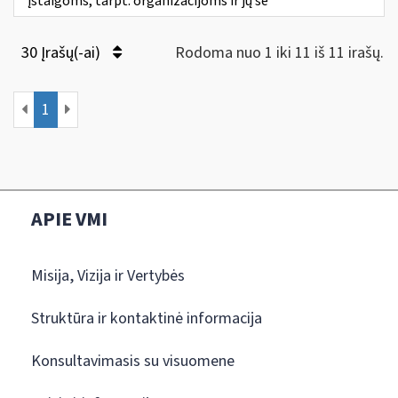
įstaigoms, tarpt. organizacijoms ir jų še
30 Įrašų(-ai)
Rodoma nuo 1 iki 11 iš 11 irašų.
1
APIE VMI
Misija, Vizija ir Vertybės
Struktūra ir kontaktinė informacija
Konsultavimasis su visuomene