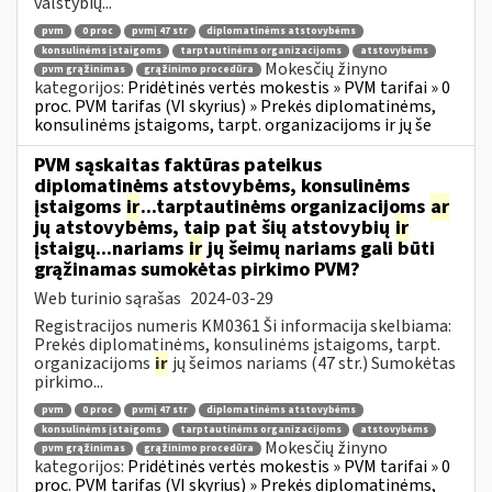
valstybių...
pvm
0 proc
pvmį 47 str
diplomatinėms atstovybėms
konsulinėms įstaigoms
tarptautinėms organizacijoms
atstovybėms
Mokesčių žinyno
pvm grąžinimas
grąžinimo procedūra
kategorijos:
Pridėtinės vertės mokestis » PVM tarifai » 0
proc. PVM tarifas (VI skyrius) » Prekės diplomatinėms,
konsulinėms įstaigoms, tarpt. organizacijoms ir jų še
PVM sąskaitas faktūras pateikus
diplomatinėms atstovybėms, konsulinėms
įstaigoms
ir
...tarptautinėms organizacijoms
ar
jų atstovybėms, taip pat šių atstovybių
ir
įstaigų...nariams
ir
jų šeimų nariams gali būti
grąžinamas sumokėtas pirkimo PVM?
Web turinio sąrašas
2024-03-29
Registracijos numeris KM0361 Ši informacija skelbiama:
Prekės diplomatinėms, konsulinėms įstaigoms, tarpt.
organizacijoms
ir
jų šeimos nariams (47 str.) Sumokėtas
pirkimo...
pvm
0 proc
pvmį 47 str
diplomatinėms atstovybėms
konsulinėms įstaigoms
tarptautinėms organizacijoms
atstovybėms
Mokesčių žinyno
pvm grąžinimas
grąžinimo procedūra
kategorijos:
Pridėtinės vertės mokestis » PVM tarifai » 0
proc. PVM tarifas (VI skyrius) » Prekės diplomatinėms,