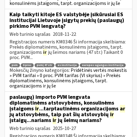
konsulinėms įstaigoms, tarpt. organizacijoms ir jų še
Kaip taikyti kitoje ES valstybėje įsikūrusiai ES
institucijai Lietuvoje įsigytų prekių (paslaugų)
pirkimo PVM lengvatą?
Web turinio sąrašas
2018-11-22
Registracijos numeris KM0346 Ši informacija skelbiama:
Prekės diplomatinėms, konsulinėms įstaigoms, tarpt.
organizacijoms
ir
jų šeimos nariams (47 str.) Taikant 0
proc. PVM...
pvm
0 proc
pvmį 47 str
es institucija
europos sąjungos institucija
Mokesčių žinyno kategorijos:
Pridėtinės vertės mokestis
» PVM tarifai » 0 proc. PVM tarifas (VI skyrius) » Prekės
diplomatinėms, konsulinėms įstaigoms, tarpt.
organizacijoms ir jų še
paslaugų) importo PVM lengvata
diplomatinėms atstovybėms, konsulinėms
įstaigoms
ir
...tarptautinėms organizacijoms
ar
jų atstovybėms, taip pat šių atstovybių
ir
įstaigų...nariams
ir
jų šeimų nariams?
Web turinio sąrašas
2025-10-27
Registracijos numeris KM0348 Ši informacija skelbiama: