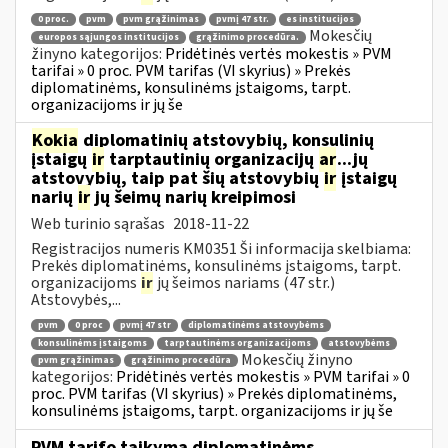
0 proc.
pvm
pvm grąžinimas
pvmį 47 str.
es institucijos
Mokesčių
europos sąjungos institucijos
grąžinimo procedūra.
žinyno kategorijos:
Pridėtinės vertės mokestis » PVM
tarifai » 0 proc. PVM tarifas (VI skyrius) » Prekės
diplomatinėms, konsulinėms įstaigoms, tarpt.
organizacijoms ir jų še
Kokia
diplomatinių atstovybių, konsulinių
įstaigų
ir
tarptautinių organizacijų
ar
...jų
atstovybių, taip pat šių atstovybių
ir
įstaigų
narių
ir
jų šeimų narių kreipimosi
Web turinio sąrašas
2018-11-22
Registracijos numeris KM0351 Ši informacija skelbiama:
Prekės diplomatinėms, konsulinėms įstaigoms, tarpt.
organizacijoms
ir
jų šeimos nariams (47 str.)
Atstovybės,...
pvm
0 proc
pvmį 47 str
diplomatinėms atstovybėms
konsulinėms įstaigoms
tarptautinėms organizacijoms
atstovybėms
Mokesčių žinyno
pvm grąžinimas
grąžinimo procedūra
kategorijos:
Pridėtinės vertės mokestis » PVM tarifai » 0
proc. PVM tarifas (VI skyrius) » Prekės diplomatinėms,
konsulinėms įstaigoms, tarpt. organizacijoms ir jų še
PVM tarifo taikymą diplomatinėms