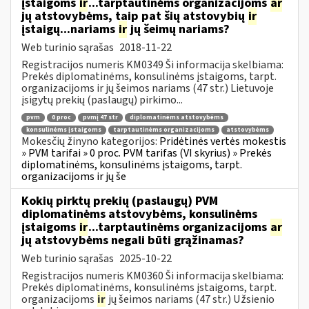
įstaigoms
ir
...tarptautinėms organizacijoms
ar
jų atstovybėms, taip pat šių atstovybių
ir
įstaigų...nariams
ir
jų šeimų nariams?
Web turinio sąrašas
2018-11-22
Registracijos numeris KM0349 Ši informacija skelbiama:
Prekės diplomatinėms, konsulinėms įstaigoms, tarpt.
organizacijoms ir jų šeimos nariams (47 str.) Lietuvoje
įsigytų prekių (paslaugų) pirkimo...
pvm
0 proc
pvmį 47 str
diplomatinėms atstovybėms
konsulinėms įstaigoms
tarptautinėms organizacijoms
atstovybėms
Mokesčių žinyno kategorijos:
Pridėtinės vertės mokestis
» PVM tarifai » 0 proc. PVM tarifas (VI skyrius) » Prekės
diplomatinėms, konsulinėms įstaigoms, tarpt.
organizacijoms ir jų še
Kokių pirktų prekių (paslaugų) PVM
diplomatinėms atstovybėms, konsulinėms
įstaigoms
ir
...tarptautinėms organizacijoms
ar
jų atstovybėms negali būti grąžinamas?
Web turinio sąrašas
2025-10-22
Registracijos numeris KM0360 Ši informacija skelbiama:
Prekės diplomatinėms, konsulinėms įstaigoms, tarpt.
organizacijoms
ir
jų šeimos nariams (47 str.) Užsienio