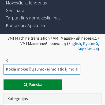
Mokesčių kalendorius
Seminarai
Tarptautinis apmokestinimas
Kontaktai / Apklausa
VMI Machine translation / VMI Машинный перевод /
VMI Машинний переклад (
English
,
Русский
,
Українська
)
Paieška
Kategorijos