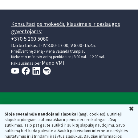
Konsultacijos mokesčių klausimais ir paslaugos
gyventojams:
+370 5 260 5060
Darbo laikas: I-IV 8.00-17.00, V 8.00-15.45.
Prieššventinę dieną - viena valanda trumpiau.
Kiekvieno mėnesio antrą penktadienį 8.00 val. - 12.00 val.
Mano VMI
Paklausimas per
Valstybinė mokesčių inspekcija prie Lietuvos
U
Respublikos finansų ministerijos
Šioje svetainėje naudojami slapukai
(angl. cookies). Būtinieji
slapukai įdiegiami automatiškai ir jiems nėra reikalingas Jūsų
Biudžetinė įstaiga. Juridinio asmens kodas — 188659752,
sutikimas. Taip pat galite sutikti ir su kitų slapukų naudojimu. Savo
adresas: Vasario 16-osios g. 14, 01107 Vilnius, Lietuva, el.paštas:
sutikimą bet kada galėsite atšaukti pakeisdami interneto naršyklės
vmi@vmi.lt
, E. pristatymo dėžutės adresas 188659752
nustatymus ir ištrindami įrašytus slapukus. Daugiau informacijos