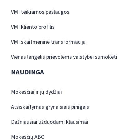
VMI teikiamos paslaugos
VMI kliento profilis
VMI skaitmeninė transformacija
Vienas langelis prievolėms valstybei sumokėti
NAUDINGA
Mokesčiai ir jų dydžiai
Atsiskaitymas grynaisiais pinigais
Dažniausiai užduodami klausimai
Mokesčių ABC