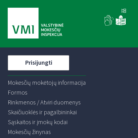
Prisijungti
Mokesčių mokėtojų informacija
Formos
Rinkmenos / Atviri duomenys
Skaičiuoklės ir pagalbininkai
Sąskaitos ir įmokų kodai
Mokesčių žinynas