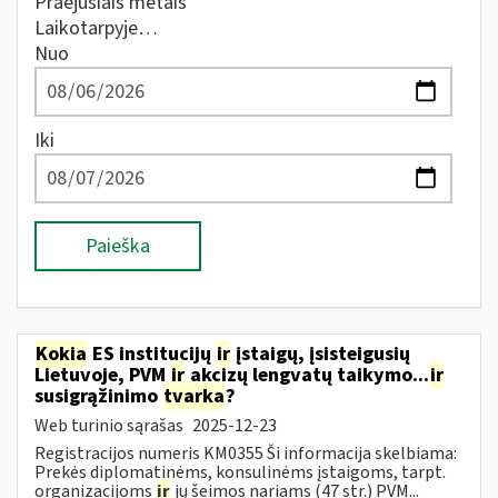
Praėjusiais metais
Laikotarpyje…
Nuo
Iki
Paieška
Kokia
ES institucijų
ir
įstaigų, įsisteigusių
Lietuvoje, PVM
ir
akcizų lengvatų taikymo...
ir
susigrąžinimo
tvarka
?
Web turinio sąrašas
2025-12-23
Registracijos numeris KM0355 Ši informacija skelbiama:
Prekės diplomatinėms, konsulinėms įstaigoms, tarpt.
organizacijoms
ir
jų šeimos nariams (47 str.) PVM...