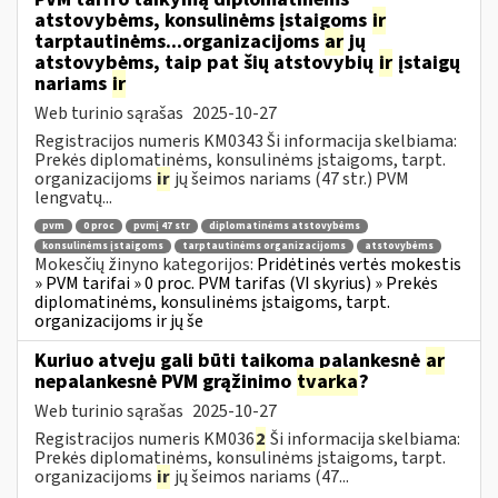
atstovybėms, konsulinėms įstaigoms
ir
tarptautinėms...organizacijoms
ar
jų
atstovybėms, taip pat šių atstovybių
ir
įstaigų
nariams
ir
Web turinio sąrašas
2025-10-27
Registracijos numeris KM0343 Ši informacija skelbiama:
Prekės diplomatinėms, konsulinėms įstaigoms, tarpt.
organizacijoms
ir
jų šeimos nariams (47 str.) PVM
lengvatų...
pvm
0 proc
pvmį 47 str
diplomatinėms atstovybėms
konsulinėms įstaigoms
tarptautinėms organizacijoms
atstovybėms
Mokesčių žinyno kategorijos:
Pridėtinės vertės mokestis
» PVM tarifai » 0 proc. PVM tarifas (VI skyrius) » Prekės
diplomatinėms, konsulinėms įstaigoms, tarpt.
organizacijoms ir jų še
Kuriuo atveju gali būti taikoma palankesnė
ar
nepalankesnė PVM grąžinimo
tvarka
?
Web turinio sąrašas
2025-10-27
Registracijos numeris KM036
2
Ši informacija skelbiama:
Prekės diplomatinėms, konsulinėms įstaigoms, tarpt.
organizacijoms
ir
jų šeimos nariams (47...