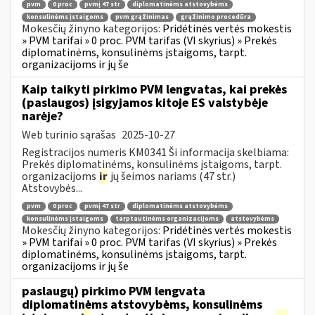
pvm
0 proc
pvmį 47 str
diplomatinėms atstovybėms
konsulinėms įstaigoms
pvm grąžinimas
grąžinimo procedūra
Mokesčių žinyno kategorijos:
Pridėtinės vertės mokestis
» PVM tarifai » 0 proc. PVM tarifas (VI skyrius) » Prekės
diplomatinėms, konsulinėms įstaigoms, tarpt.
organizacijoms ir jų še
Kaip taikyti pirkimo PVM lengvatas, kai prekės
(paslaugos) įsigyjamos kitoje ES valstybėje
narėje?
Web turinio sąrašas
2025-10-27
Registracijos numeris KM0341 Ši informacija skelbiama:
Prekės diplomatinėms, konsulinėms įstaigoms, tarpt.
organizacijoms
ir
jų šeimos nariams (47 str.)
Atstovybės...
pvm
0 proc
pvmį 47 str
diplomatinėms atstovybėms
konsulinėms įstaigoms
tarptautinėms organizacijoms
atstovybėms
Mokesčių žinyno kategorijos:
Pridėtinės vertės mokestis
» PVM tarifai » 0 proc. PVM tarifas (VI skyrius) » Prekės
diplomatinėms, konsulinėms įstaigoms, tarpt.
organizacijoms ir jų še
paslaugų) pirkimo PVM lengvata
diplomatinėms atstovybėms, konsulinėms