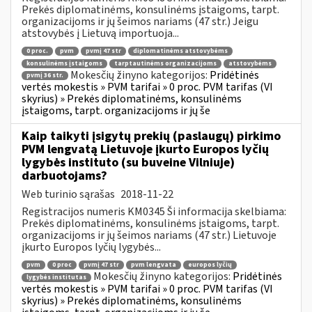
Prekės diplomatinėms, konsulinėms įstaigoms, tarpt.
organizacijoms ir jų šeimos nariams (47 str.) Jeigu
atstovybės į Lietuvą importuoja...
0 proc.
pvm
pvmį 47 str
diplomatinėms atstovybėms
konsulinėms įstaigoms
tarptautinėms organizacijoms
atstovybėms
Mokesčių žinyno kategorijos:
Pridėtinės
pvmį 36 str.
vertės mokestis » PVM tarifai » 0 proc. PVM tarifas (VI
skyrius) » Prekės diplomatinėms, konsulinėms
įstaigoms, tarpt. organizacijoms ir jų še
Kaip taikyti įsigytų prekių (paslaugų) pirkimo
PVM lengvatą Lietuvoje įkurto Europos lyčių
lygybės instituto (su buveine Vilniuje)
darbuotojams?
Web turinio sąrašas
2018-11-22
Registracijos numeris KM0345 Ši informacija skelbiama:
Prekės diplomatinėms, konsulinėms įstaigoms, tarpt.
organizacijoms ir jų šeimos nariams (47 str.) Lietuvoje
įkurto Europos lyčių lygybės...
pvm
0 proc
pvmį 47 str
pvm lengvata
europos lyčių
Mokesčių žinyno kategorijos:
Pridėtinės
lygybės institutas
vertės mokestis » PVM tarifai » 0 proc. PVM tarifas (VI
skyrius) » Prekės diplomatinėms, konsulinėms