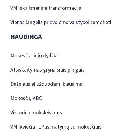
VMI skaitmeninė transformacija
Vienas langelis prievolėms valstybei sumokėti
NAUDINGA
Mokesčiai ir jų dydžiai
Atsiskaitymas grynaisiais pinigais
Dažniausiai užduodami klausimai
Mokesčių ABC
Viktorina moksleiviams
VMI kviečia į „Pasimatymą su mokesčiais“