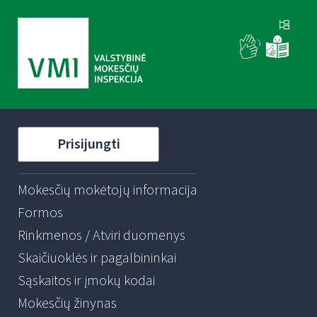
Prisijungti
Mokesčių mokėtojų informacija
Formos
Rinkmenos / Atviri duomenys
Skaičiuoklės ir pagalbininkai
Sąskaitos ir įmokų kodai
Mokesčių žinynas