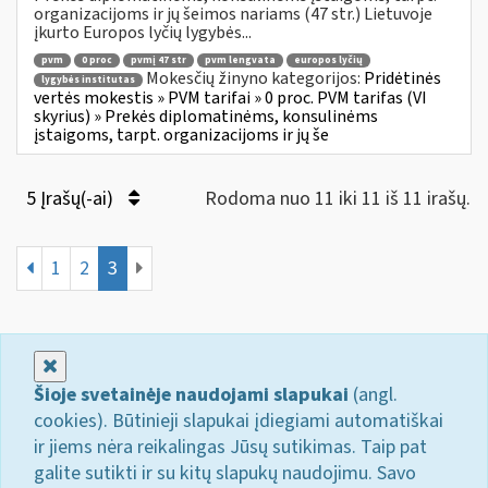
organizacijoms ir jų šeimos nariams (47 str.) Lietuvoje
įkurto Europos lyčių lygybės...
pvm
0 proc
pvmį 47 str
pvm lengvata
europos lyčių
Mokesčių žinyno kategorijos:
Pridėtinės
lygybės institutas
vertės mokestis » PVM tarifai » 0 proc. PVM tarifas (VI
skyrius) » Prekės diplomatinėms, konsulinėms
įstaigoms, tarpt. organizacijoms ir jų še
5 Įrašų(-ai)
Rodoma nuo 11 iki 11 iš 11 irašų.
1
2
3
Uždaryti
Šioje svetainėje naudojami slapukai
(angl.
cookies). Būtinieji slapukai įdiegiami automatiškai
ir jiems nėra reikalingas Jūsų sutikimas. Taip pat
galite sutikti ir su kitų slapukų naudojimu. Savo