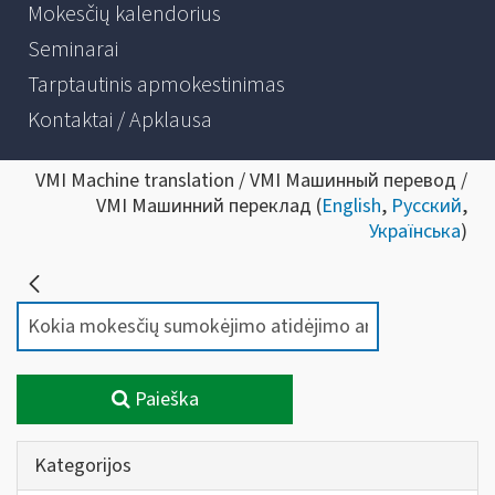
Mokesčių kalendorius
Seminarai
Tarptautinis apmokestinimas
Kontaktai / Apklausa
VMI Machine translation / VMI Машинный перевод /
VMI Машинний переклад (
English
,
Русский
,
Українська
)
Paieška
Kategorijos