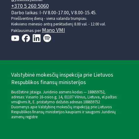
+370 5 260 5060
Darbo laikas: I-IV 8.00-17.00, V 8.00-15.45.
Prieššventinę dieną - viena valanda trumpiau.
Kiekvieno mėnesio antrą penktadienį 8.00 val. - 12.00 val.
Mano VMI
Paklausimas per
Valstybinė mokesčių inspekcija prie Lietuvos
Respublikos finansų ministerijos
Biudžetinė įstaiga. Juridinio asmens kodas — 188659752,
adresas: Vasario 16-osios g. 14, 01107 Vilnius, Lietuva, el.paštas:
vmi@vmi.lt
, E. pristatymo dėžutės adresas 188659752
Duomenys apie Valstybinę mokesčių inspekciją prie Lietuvos
Respublikos finansų ministerijos kaupiami ir saugomi Juridinių
asmenų registre