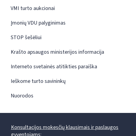
VMI turto aukcionai
Įmonių VDU palyginimas
STOP šešėliui
Krašto apsaugos ministerijos informacija
Interneto svetainės atitikties paraiška
Ieškome turto savininkų
Nuorodos
Konsultacijos mokesčių klausimais ir paslaugos
gyventojams: