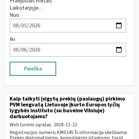
Praėjusiais metais
Laikotarpyje…
Nuo
Iki
Paieška
Kaip taikyti įsigytų prekių (paslaugų) pirkimo
PVM lengvatą Lietuvoje įkurto Europos lyčių
lygybės instituto (su buveine Vilniuje)
darbuotojams?
Web turinio sąrašas
2018-11-22
Registracijos numeris KM0345 Ši informacija skelbiama:
Prekės diplomatinėms, konsulinėms įstaigoms, tarpt.