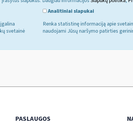
i įrašytus slapukus. Daugiau informacijos
Slapukų politika
;
Pr
Analitiniai slapukai
įgalina
Renka statistinę informaciją apie svetai
ukų svetainė
naudojami Jūsų naršymo patirties gerini
PASLAUGOS
N