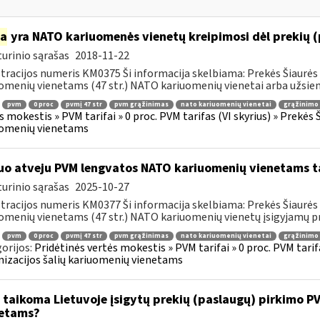
ia
yra NATO kariuomenės vienetų kreipimosi dėl prekių 
urinio sąrašas
2018-11-22
tracijos numeris KM0375 Ši informacija skelbiama: Prekės Šiaurės 
omenių vienetams (47 str.) NATO kariuomenių vienetai arba užsienio
pvm
0 proc
pvmį 47 str
pvm grąžinimas
nato kariuomenių vienetai
grąžinimo 
s mokestis » PVM tarifai » 0 proc. PVM tarifas (VI skyrius) » Prekės
uomenių vienetams
uo atveju PVM lengvatos NATO kariuomenių vienetams tai
urinio sąrašas
2025-10-27
tracijos numeris KM0377 Ši informacija skelbiama: Prekės Šiaurės 
omenių vienetams (47 str.) NATO kariuomenių vienetų įsigyjamų pr
pvm
0 proc
pvmį 47 str
pvm grąžinimas
nato kariuomenių vienetai
grąžinimo 
orijos:
Pridėtinės vertės mokestis » PVM tarifai » 0 proc. PVM tarif
izacijos šalių kariuomenių vienetams
 taikoma Lietuvoje įsigytų prekių (paslaugų) pirkimo 
etams?