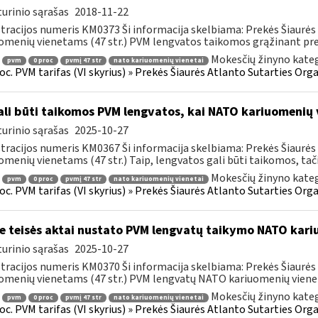
urinio sąrašas
2018-11-22
tracijos numeris KM0373 Ši informacija skelbiama: Prekės Šiaurės 
omenių vienetams (47 str.) PVM lengvatos taikomos grąžinant prek
Mokesčių žinyno kateg
pvm
0 proc
pvmį 47 str
nato kariuomenių vienetai
roc. PVM tarifas (VI skyrius) » Prekės Šiaurės Atlanto Sutarties Or
li būti taikomos PVM lengvatos, kai NATO kariuomenių 
urinio sąrašas
2025-10-27
tracijos numeris KM0367 Ši informacija skelbiama: Prekės Šiaurės 
omenių vienetams (47 str.) Taip, lengvatos gali būti taikomos, tačia
Mokesčių žinyno kateg
pvm
0 proc
pvmį 47 str
nato kariuomenių vienetai
roc. PVM tarifas (VI skyrius) » Prekės Šiaurės Atlanto Sutarties Or
e teisės aktai nustato PVM lengvatų taikymo NATO kar
urinio sąrašas
2025-10-27
tracijos numeris KM0370 Ši informacija skelbiama: Prekės Šiaurės 
omenių vienetams (47 str.) PVM lengvatų NATO kariuomenių viene
Mokesčių žinyno kateg
pvm
0 proc
pvmį 47 str
nato kariuomenių vienetai
roc. PVM tarifas (VI skyrius) » Prekės Šiaurės Atlanto Sutarties Or