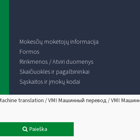
Mokesčių mokėtojų informacija
Formos
Rinkmenos / Atviri duomenys
Skaičiuoklės ir pagalbininkai
Sąskaitos ir įmokų kodai
Machine translation / VMI Машинный перевод / VMI Машин
Paieška