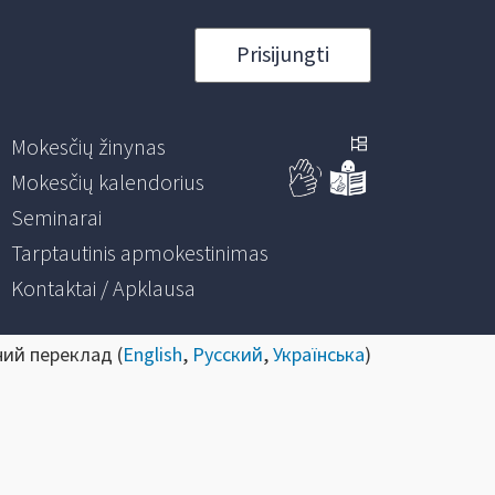
Prisijungti
Mokesčių žinynas
Mokesčių kalendorius
Seminarai
Tarptautinis apmokestinimas
Kontaktai / Apklausa
ний переклад (
English
,
Русский
,
Українська
)