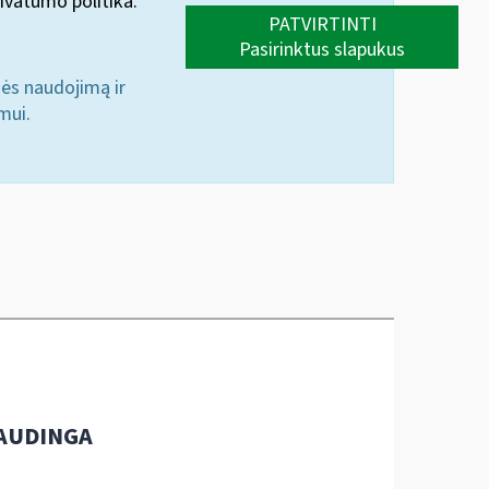
ivatumo politika.
PATVIRTINTI
Pasirinktus slapukus
nės naudojimą ir
mui.
AUDINGA