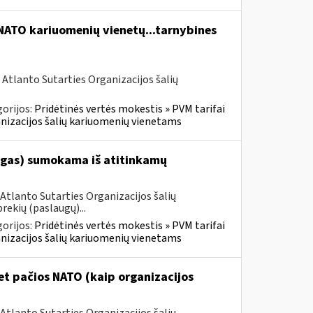
 NATO kariuomenių vienetų...tarnybines
 Atlanto Sutarties Organizacijos šalių
orijos:
Pridėtinės vertės mokestis » PVM tarifai
ganizacijos šalių kariuomenių vienetams
augas) sumokama iš atitinkamų
Atlanto Sutarties Organizacijos šalių
rekių (paslaugų)...
orijos:
Pridėtinės vertės mokestis » PVM tarifai
ganizacijos šalių kariuomenių vienetams
t pačios NATO (kaip organizacijos