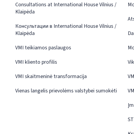
Consultations at International House Vilnius /
Mo
Klaipėda
At
Консультации в International House Vilnius /
Klaipėda
Da
VMI teikiamos paslaugos
Mo
VMI kliento profilis
Vi
VMI skaitmeninė transformacija
VM
Vienas langelis prievolėms valstybei sumokėti
VM
Įm
ST
Kr