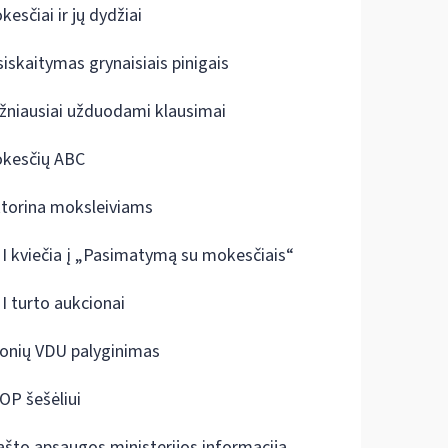
kesčiai ir jų dydžiai
siskaitymas grynaisiais pinigais
žniausiai užduodami klausimai
kesčių ABC
ktorina moksleiviams
I kviečia į „Pasimatymą su mokesčiais“
I turto aukcionai
onių VDU palyginimas
OP šešėliui
ašto apsaugos ministerijos informacija