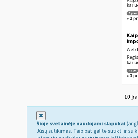
Regis
kariu
0 proc
» 0 p
Kaip
impo
Web t
Regis
kariu
nato
» 0 p
10 Įra
Uždaryti
Šioje svetainėje naudojami slapukai
(angl
Jūsų sutikimas. Taip pat galite sutikti ir s