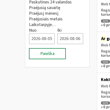
Paskutines 24 valandas
Web t
Praėjusią savaitę
Regis
Praėjusį mėnesį
kariu
Praėjusiais metais
nato
Laikotarpyje…
» 0 p
Nuo
Iki
Ar
ga
Web t
Regis
Paieška
kariu
nato
» 0 p
Koki
Web t
Regis
kariu
nato
» 0 p