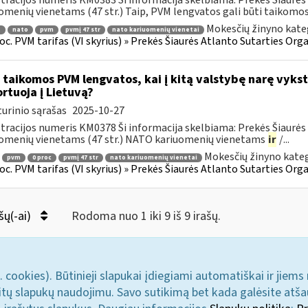
tracijos numeris KM0383 Ši informacija skelbiama: Prekės Šiaurės 
omenių vienetams (47 str.) Taip, PVM lengvatos gali būti taikomos ti
Mokesčių žinyno kate
.
nato
pvm
pvmį 47 str
nato kariuomenių vienetai
roc. PVM tarifas (VI skyrius) » Prekės Šiaurės Atlanto Sutarties Or
 taikomos PVM lengvatos, kai į kitą valstybę narę vyks
rtuoja į Lietuvą?
urinio sąrašas
2025-10-27
tracijos numeris KM0378 Ši informacija skelbiama: Prekės Šiaurės 
omenių vienetams (47 str.) NATO kariuomenių vienetams
ir
/...
Mokesčių žinyno kateg
pvm
0 proc
pvmį 47 str
nato kariuomenių vienetai
roc. PVM tarifas (VI skyrius) » Prekės Šiaurės Atlanto Sutarties Or
šų(-ai)
Rodoma nuo 1 iki 9 iš 9 irašų.
. cookies). Būtinieji slapukai įdiegiami automatiškai ir jiems
u kitų slapukų naudojimu. Savo sutikimą bet kada galėsite atš