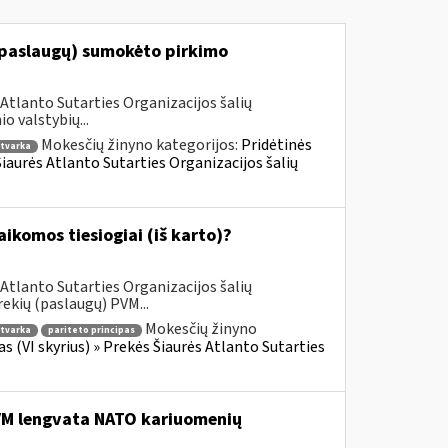
(paslaugų) sumokėto pirkimo
Atlanto Sutarties Organizacijos šalių
 valstybių...
Mokesčių žinyno kategorijos:
Pridėtinės
tvarka
 Šiaurės Atlanto Sutarties Organizacijos šalių
komos tiesiogiai (iš karto)?
Atlanto Sutarties Organizacijos šalių
ekių (paslaugų) PVM...
Mokesčių žinyno
tvarka
pariteto principas
as (VI skyrius) » Prekės Šiaurės Atlanto Sutarties
PVM lengvata NATO kariuomenių