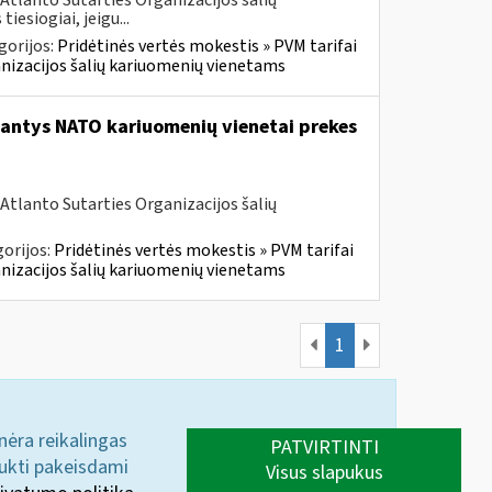
Atlanto Sutarties Organizacijos šalių
esiogiai, jeigu...
gorijos:
Pridėtinės vertės mokestis » PVM tarifai
ganizacijos šalių kariuomenių vienetams
tantys NATO kariuomenių vienetai prekes
Atlanto Sutarties Organizacijos šalių
orijos:
Pridėtinės vertės mokestis » PVM tarifai
ganizacijos šalių kariuomenių vienetams
1
 nėra reikalingas
PATVIRTINTI
aukti pakeisdami
Visus slapukus