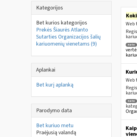
Kategorijos
Kok
Bet kurios kategorijos
Web t
Prekės Šiaurės Atlanto
Regis
Sutarties Organizacijos šalių
kariu
kariuomenių vienetams
(9)
nato
vertė
kari
Aplankai
Kuri
Web t
Bet kurį aplanką
Regis
kariu
nato
kateg
Parodymo data
Organ
Bet kuriuo metu
Kaip
Praėjusią valandą
vien