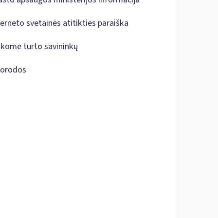
terneto svetainės atitikties paraiška
škome turto savininkų
orodos