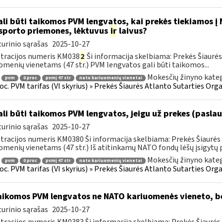
li būti taikomos PVM lengvatos, kai prekės tiekiamos į
sporto priemones, lėktuvus
ir
laivus?
urinio sąrašas
2025-10-27
tracijos numeris KM038
2
Ši informacija skelbiama: Prekės Šiaurės
omenių vienetams (47 str.) PVM lengvatos gali būti taikomos...
Mokesčių žinyno kateg
pvm
0 proc
pvmį 47 str
nato kariuomenių vienetai
roc. PVM tarifas (VI skyrius) » Prekės Šiaurės Atlanto Sutarties Or
li būti taikomos PVM lengvatos, jeigu už prekes (pasl
urinio sąrašas
2025-10-27
tracijos numeris KM0380 Ši informacija skelbiama: Prekės Šiaurės 
omenių vienetams (47 str.) Iš atitinkamų NATO fondų lėšų įsigytų p
Mokesčių žinyno kateg
pvm
0 proc
pvmį 47 str
nato kariuomenių vienetai
roc. PVM tarifas (VI skyrius) » Prekės Šiaurės Atlanto Sutarties Or
ikomos PVM lengvatos ne NATO kariuomenės vieneto, be
urinio sąrašas
2025-10-27