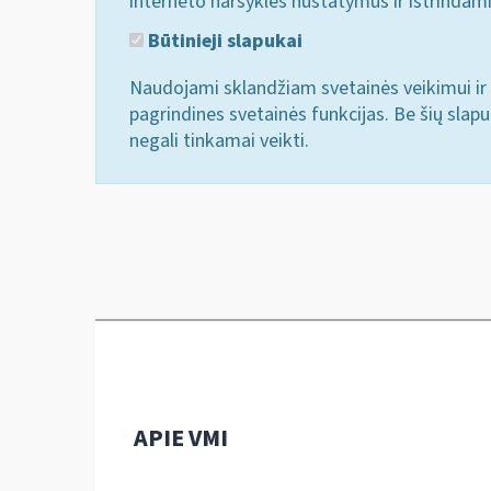
interneto naršyklės nustatymus ir ištrindam
Būtinieji slapukai
Naudojami sklandžiam svetainės veikimui ir 
pagrindines svetainės funkcijas. Be šių slap
negali tinkamai veikti.
APIE VMI