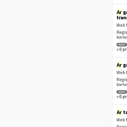
Ar
ga
tran
Web t
Regis
kariu
nato
» 0 p
Ar
ga
Web t
Regis
kariu
nato
» 0 p
Ar
ta
Web t